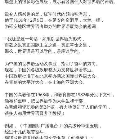
墙壁上的很多彩色展板，展示着各国伟人对世界语的评语。
最令人感兴趣的是，红军时代的领袖毛泽东，
他于1939年12月9日，在延安的窑洞里，大笔一挥，
为延安地区世界语者举办的世界语展览会的题词：
“ 我还是这一句话：如果以世界语为形式，
而载之以真正国际主义之道，真正革命之道，
那么，世界语是可以学的，是应该学的。”
为中国的世界语运动及事业，指明了奋斗的方向。
现在，中国的各级政府都大力支持世界语事业。
中国政府批准了在北京举办两次国际世界语大会，
在青岛的太平洋大会，在上海的亚洲大会。
中国的高教部在1963年，和教育部在1982年分别下文件，
颁布和重申，把世界语作为大学生和干部，
在晋级和评职称的第2外语，有力地促进了人们的学习，
很多人都用世界语晋升了教授！
例如，《 中国国际广播电台 》的高级译审谢玉明，
经过十几的艰苦奋斗，
翻译成世界语版的中国文学名著《 红楼梦 》；