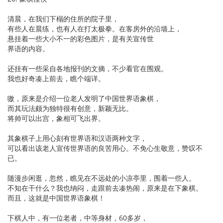
清晨，在我们下榻的住所的院子里，
有些人在晨练，也有人在打太极拳。在客房外的沿墙上，
悬挂着一些大小不一的彩色图片，是有关宣传世
界语的内容。
还挂有一些采自各地报刊的文摘，不少看官在围观。
我也好奇凑上前去，瞧个端详。
嗷，原来是介绍一位老人发明了中国世界语象棋，
而其玩法颇为独特很有创意，新颖无比。
将帅可以出宫，象相可飞出界。
其象棋子上用心刻有世界语和汉语两种文字，
可以看出该老人宣传世界语的良苦用心。不免心生敬意，赞叹不
已。
随漫步闲逛，忽然，瞧见在不远处的小凉亭里，围着一些人。
不知在干什么？我也纳闷，走跟前去凑热闹，原来是在下象棋。
而且，这就是中国世界语象棋！
下棋人中，有一位老者，中等身材，60多岁，