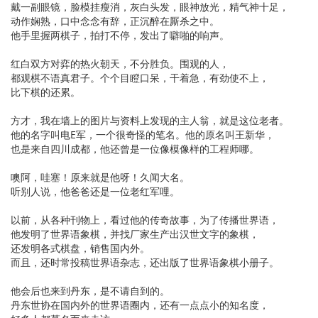
戴一副眼镜，脸模挂瘦消，灰白头发，眼神放光，精气神十足，
动作娴熟，口中念念有辞，正沉醉在厮杀之中。
他手里握两棋子，拍打不停，发出了噼啪的响声。
红白双方对弈的热火朝天，不分胜负。围观的人，
都观棋不语真君子。个个目瞪口呆，干着急，有劲使不上，
比下棋的还累。
方才，我在墙上的图片与资料上发现的主人翁，就是这位老者。
他的名字叫电E军，一个很奇怪的笔名。他的原名叫王新华，
也是来自四川成都，他还曾是一位像模像样的工程师哪。
噢阿，哇塞！原来就是他呀！久闻大名。
听别人说，他爸爸还是一位老红军哩。
以前，从各种刊物上，看过他的传奇故事，为了传播世界语，
他发明了世界语象棋，并找厂家生产出汉世文字的象棋，
还发明各式棋盘，销售国内外。
而且，还时常投稿世界语杂志，还出版了世界语象棋小册子。
他会后也来到丹东，是不请自到的。
丹东世协在国内外的世界语圈内，还有一点点小的知名度，