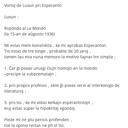
Vortoj de Luxun pri Esperanto
Luxun：
Rspondo al La Mondo
(la 15-an de aŭgusto 1936)
Mi estas mem konvinkita，ke mi aprobas Esperanton.
Tio estas de tre longe，probable de 20 jaroj，
tamen lau mia nuna memoro la motivo ŝajnas tre simpla；
1. Ĉar ĝi povas unuigi ĉiujn homojn en la mondo
–precipe la subprematajn；
2. pro propra profesio，eble ĝi povas servi al interkonigo de
literaturoj；
3. pro tio，ke mi vidas kelkajn esperantistojn，
kiuj estas super la hipokritaj egoistoj.
Poste mi ne plu pensis profenden，
tial la opinio restas ne pli ol tio.