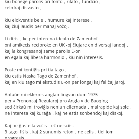
kiu bonege parolis pri fonto，rilato，fundcio，
celo kaj disvasto，
kiu elokventis bele，humure kaj interese，
kaj ĉiuj laudis per manaj voĉoj.
Li diris，ke per interena idealo de Zamenhof
oni amikecis reciproke en UK -oj ĉiujare en diversaj landoj，
kaj la kongresanoj same parolis E-on
en egala kaj libera harmonio，kiu nin interesis.
Poste mi kontiĝis pri tia tago，
kiu estis Naska Tago de Zamenhof，
kaj en kiu tago mi ekstudis E-on per longaj kaj feliĉaj jaroj.
Antaŭe mi eklernis anglan lingvon dum 1975
per « Prononcaj Regularoj pro Angla » de Baoqing
sed ĉirkaŭ mi troviĝis neniun ellernada，malrapide kaj sole，
ne interesa kaj kuraĝa，kaj ne estis sonbendoj kaj diskoj.
Kaj ne ĝuste la voĉis，eĉ ne sciis.
3 tagoj fiŝis，kaj 2 sunumis reton，ne celis，tiel iom
progresis.