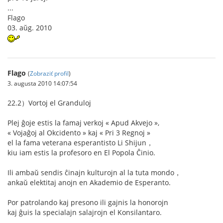
...
Flago
03. aŭg. 2010
Flago
(
Zobraziť profil
)
3. augusta 2010 14:07:54
22.2）Vortoj el Granduloj
Plej ĝoje estis la famaj verkoj « Apud Akvejo »,
« Vojaĝoj al Okcidento » kaj « Pri 3 Regnoj »
el la fama veterana esperantisto Li Shijun，
kiu iam estis la profesoro en El Popola Ĉinio.
Ili ambaŭ sendis ĉinajn kulturojn al la tuta mondo，
ankaŭ elektitaj anojn en Akademio de Esperanto.
Por patrolando kaj presono ili gajnis la honorojn
kaj ĝuis la specialajn salajrojn el Konsilantaro.