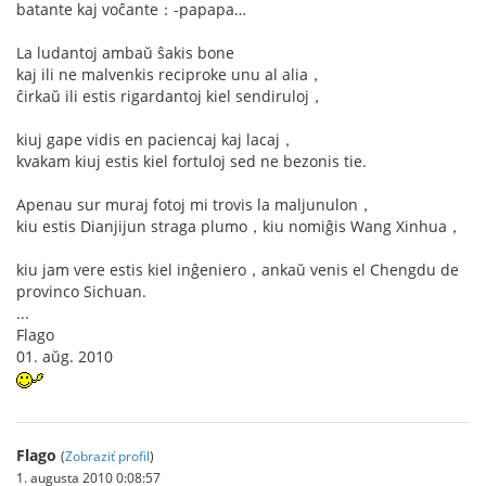
batante kaj voĉante：-papapa…
La ludantoj ambaŭ ŝakis bone
kaj ili ne malvenkis reciproke unu al alia，
ĉirkaŭ ili estis rigardantoj kiel sendiruloj，
kiuj gape vidis en paciencaj kaj lacaj，
kvakam kiuj estis kiel fortuloj sed ne bezonis tie.
Apenau sur muraj fotoj mi trovis la maljunulon，
kiu estis Dianjijun straga plumo，kiu nomiĝis Wang Xinhua，
kiu jam vere estis kiel inĝeniero，ankaŭ venis el Chengdu de
provinco Sichuan.
...
Flago
01. aŭg. 2010
Flago
(
Zobraziť profil
)
1. augusta 2010 0:08:57