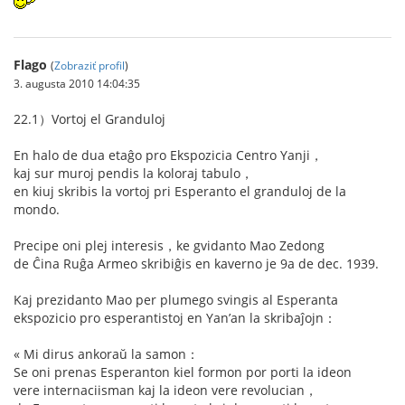
Flago
(
Zobraziť profil
)
3. augusta 2010 14:04:35
22.1）Vortoj el Granduloj
En halo de dua etaĝo pro Ekspozicia Centro Yanji，
kaj sur muroj pendis la koloraj tabulo，
en kiuj skribis la vortoj pri Esperanto el granduloj de la
mondo.
Precipe oni plej interesis，ke gvidanto Mao Zedong
de Ĉina Ruĝa Armeo skribiĝis en kaverno je 9a de dec. 1939.
Kaj prezidanto Mao per plumego svingis al Esperanta
ekspozicio pro esperantistoj en Yan’an la skribaĵojn：
« Mi dirus ankoraŭ la samon：
Se oni prenas Esperanton kiel formon por porti la ideon
vere internaciisman kaj la ideon vere revolucian，