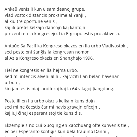
Ankaŭ venis li kun 8 samideanoj grupe.
Vladivostok distancis proksime al Yanji，
al kiu tre oportune venis，
kaj ili pretis kelkajn dancojn kaj kantojn
prezenti en la kongresejo. Lia E-grupo estis pro aktiveca.
Antaŭe 6a Pacifika Kongreso okazos en lia urbo Vladivostok，
sed poste oni ŝanĝis la kongresan nomon
al Azia Kongreso okazis en Shanghajo 1996.
Tiel ne kongresis en lia hejma urbo.
Sed mi intencis alveni al li，kaj viziti lian belan havenan
urbon，
kiu jam estis niaj landteroj kaj la 64 vilaĝoj Jiangdong.
Poste ili en lia urbo okazis kelkajn kunsidojn，
sed mi ne ĉeestis ĉar mi havis gravajn oficojn，
kaj iuj ĉinaj esperantistoj tie kunsidis.
Ekzemple s-no Cui Guoqing en Zaozhuang ofte kunvenis tie，
eĉ per Esperanto kontiĝis kun bela fraŭlino Danni，