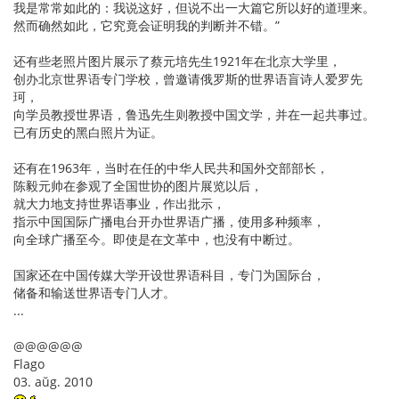
我是常常如此的：我说这好，但说不出一大篇它所以好的道理来。
然而确然如此，它究竟会证明我的判断并不错。”
还有些老照片图片展示了蔡元培先生1921年在北京大学里，
创办北京世界语专门学校，曾邀请俄罗斯的世界语盲诗人爱罗先
珂，
向学员教授世界语，鲁迅先生则教授中国文学，并在一起共事过。
已有历史的黑白照片为证。
还有在1963年，当时在任的中华人民共和国外交部部长，
陈毅元帅在参观了全国世协的图片展览以后，
就大力地支持世界语事业，作出批示，
指示中国国际广播电台开办世界语广播，使用多种频率，
向全球广播至今。即使是在文革中，也没有中断过。
国家还在中国传媒大学开设世界语科目，专门为国际台，
储备和输送世界语专门人才。
...
@@@@@@
Flago
03. aŭg. 2010