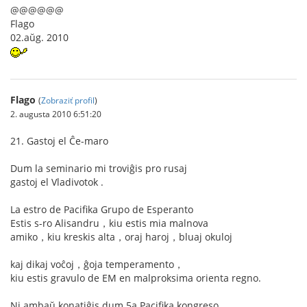
@@@@@@
Flago
02.aŭg. 2010
Flago
(
Zobraziť profil
)
2. augusta 2010 6:51:20
21. Gastoj el Ĉe-maro
Dum la seminario mi troviĝis pro rusaj
gastoj el Vladivotok .
La estro de Pacifika Grupo de Esperanto
Estis s-ro Alisandru，kiu estis mia malnova
amiko，kiu kreskis alta，oraj haroj，bluaj okuloj
kaj dikaj voĉoj，ĝoja temperamento，
kiu estis gravulo de EM en malproksima orienta regno.
Ni ambaŭ konatiĝis dum 5a Pacifika kongreso.