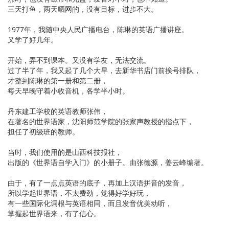
三天打鱼，两天晒网的，没有目标，进步不大。
1977年，我随中央人民广播电台，陈琳的英语广播讲座。
又学了好几年。
开始，弄不到课本。又没有学友，无法交流。
过了半了年，我又起了几个大早，去新华书店门前挨号排队，
才整到陈琳的第一册和第二册，
每天早晚守着小收音机，各学半小时。
丹东建工学校的英语教师张伟，
在著名的世界语家，沈阳师范学院的张家声教授的指点下，
担任了初级班的教师。
当时，我们使用的是山西科技报社，
出版的《世界语自学入门》的小册子。由张德源，姜云峰编著。
由于，有了一点点英语的底子，再加上汉语拼音的发音，
所以学起世界语，不太费劲，觉得好学好玩，
有一些国际化词根与英语相同，而且发音优美动听，
掌握起世界语来，有了信心。