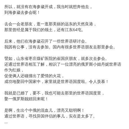
所以，就没有在海参崴开成，我当时就想奔他去，
到海参崴去参会呢！
去会一会老朋友，逛一逛那美丽的远东的天然良港，
那里曾经是属于我们的领土，还有江东64屯。
后来，他们在海参崴召开了一些世界语研讨会。
我因有公事，没有去参加。国内有很多世界语朋友去那里参会。
譬如，山东省枣庄煤矿医院的崔国庆朋友，就多次去参会。
还通过世界语相互了解，相识了一位漂亮的俄罗斯小姐丹妮世界语
作为红娘，
促使俩人还碰撞出了爱情的火花，
成功地娶回中国家中，家里就是世界语国度啦。令人羡慕！
我就是已婚了，要不，我也可能去那里的世界语国度里，
娶一俄罗斯靓妞回来呢！
是啊，生出个中俄的混血儿，漂亮又聪明啊！
通过世界语，寻找异国伴侣的事儿，实在是太多了。
...