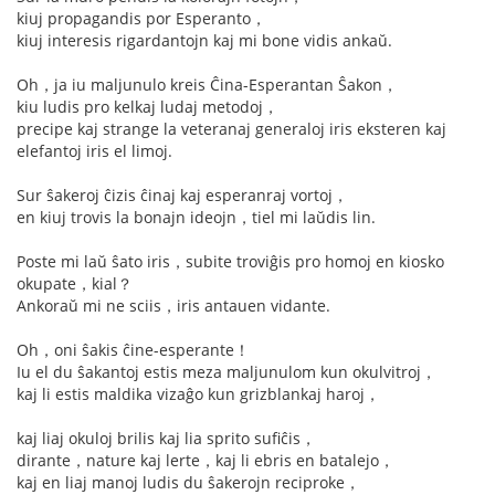
kiuj propagandis por Esperanto，
kiuj interesis rigardantojn kaj mi bone vidis ankaŭ.
Oh，ja iu maljunulo kreis Ĉina-Esperantan Ŝakon，
kiu ludis pro kelkaj ludaj metodoj，
precipe kaj strange la veteranaj generaloj iris eksteren kaj
elefantoj iris el limoj.
Sur ŝakeroj ĉizis ĉinaj kaj esperanraj vortoj，
en kiuj trovis la bonajn ideojn，tiel mi laŭdis lin.
Poste mi laŭ ŝato iris，subite troviĝis pro homoj en kiosko
okupate，kial？
Ankoraŭ mi ne sciis，iris antauen vidante.
Oh，oni ŝakis ĉine-esperante！
Iu el du ŝakantoj estis meza maljunulom kun okulvitroj，
kaj li estis maldika vizaĝo kun grizblankaj haroj，
kaj liaj okuloj brilis kaj lia sprito sufiĉis，
dirante，nature kaj lerte，kaj li ebris en batalejo，
kaj en liaj manoj ludis du ŝakerojn reciproke，