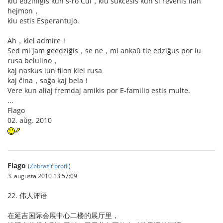
kiu edziniĝis kun s-ro Cui，kiu sukcesis kun ŝi revenis lian
hejmon，
kiu estis Esperantujo.
Ah，kiel admire！
Sed mi jam geedziĝis，se ne，mi ankaŭ tie edziĝus por iu
rusa belulino，
kaj naskus iun filon kiel rusa
kaj ĉina，saĝa kaj bela！
Vere kun aliaj fremdaj amikis por E-familio estis multe.
...
Flago
02. aŭg. 2010
Flago
(
Zobraziť profil
)
3. augusta 2010 13:57:09
22. 伟人评语
在延吉国际会展中心二楼的展厅里，