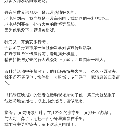
好多人都慕名而来走访。
丹东的世界语朋友们是非常热情好客的。
老电的到来，我当然是非常高兴的，我陪同他去逛鸭绿江。
老电特别要在一处有大象的雕塑旁留影。
因为他酷爱下世界语象棋呀。
我们又一齐新安步行街，
去参加了丹东市第一届社会科学知识宣传周活动。
在丹东世协宣传展台前，老电摆开棋盘，
精神抖擞与好奇的行人观众对上了弈，四周围着一群人。
市科普活动中午都散了，他们还杀得热火朝天，久久不愿散去。
我不得不催促他，快停棋，去吃饭，专门选了一家清真饭庄宴请
他。
《鸭绿江晚报》的记者在活动现场采访了他，第二天就见报了，
他还特地去报社，取上几份报纸，留做纪念。
接着， 又去鸭绿江畔，在江桥旁的凉亭里，又排开了战场，
与人对上弈了，还把一面小绿星旗拿在手里。
我忙在旁边抢镜头，留下这珍贵的瞬间。