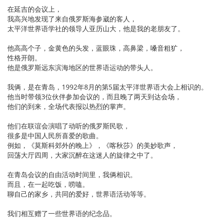
在延吉的会议上，
我高兴地发现了来自俄罗斯海参崴的客人，
太平洋世界语学社的领导人亚历山大，他是我的老朋友了。
他高高个子，金黄色的头发，蓝眼珠，高鼻梁，嗓音粗犷，
性格开朗。
他是俄罗斯远东滨海地区的世界语运动的带头人。
我俩，是在青岛，1992年8月的第5届太平洋世界语大会上相识的。
他当时带领3位伙伴参加会议的，而且晚了两天到达会场，
他们的到来，全场代表报以热烈的掌声。
他们在联谊会演唱了动听的俄罗斯民歌，
很多是中国人民所喜爱的歌曲。
例如，《莫斯科郊外的晚上》，《喀秋莎》的美妙歌声，
回荡大厅四周，大家沉醉在这迷人的旋律之中了。
在青岛会议的自由活动时间里，我俩相识。
而且，在一起吃饭，唠嗑。
聊自己的家乡，共同的爱好，世界语活动等等。
我们相互赠了一些世界语的纪念品。