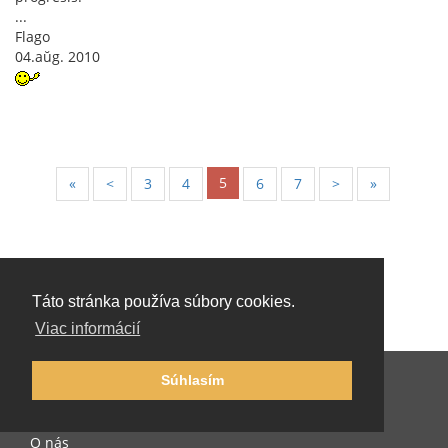
...
Flago
04.aŭg. 2010
5
«
<
3
4
6
7
>
»
Táto stránka používa súbory cookies.
Viac informácií
Súhlasím
Slovenčina
O nás