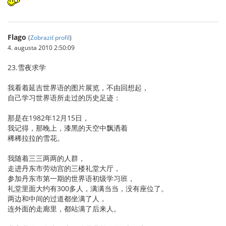
Flago
(
Zobraziť profil
)
4. augusta 2010 2:50:09
23.雪夜求学
我看着延吉世界语的图片展览，不由回想起，
自己学习世界语所走过的历史足迹：
那是在1982年12月15日，
我记得，那晚上，漆黑的天空中飘洒着
稀稀拉拉的雪花。
我随着三三两两的人群，
走进丹东市劳动宫的三楼礼堂大厅，
参加丹东市第一期的世界语初级学习班，
礼堂里面大约有300多人，满满当当，没有座位了。
两边和中间的过道都坐满了人，
连外面的走廊里，都站满了后来人。