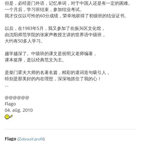
但是，必经是门外语，记忆单词，对于中国人还是有一定的困难。
一个月后，学习班结束，参加结业考试。
我才仅仅以可怜的60分成绩，荣幸地获得了初级班的结业证书。
以后，在1983年5月，我又参加了在振兴区文化馆，
由沈阳师范学院的张家声教授主讲的世界语中级班，
大约有50多人学习。
越学越深了。中级班的课文是祝明义老师编著，
课本挺厚，是以经典范文为主。
是柴门霍夫大师的名著名篇，精彩的遣词造句吸引人，
特别是那美好的内在理想，深深地抓住了我的心！
...
@@@@@@
Flago
04. aŭg. 2010
Flago
(
Zobraziť profil
)