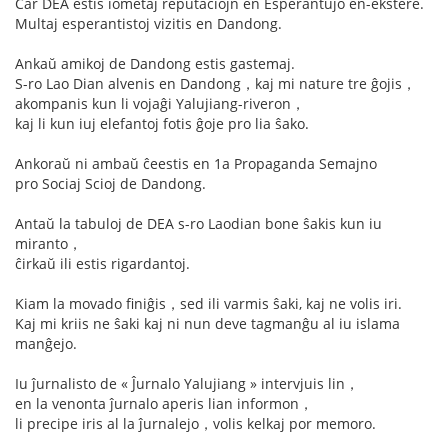
Ĉar DEA estis iometaj reputaciojn en Esperantujo en-ekstere.
Multaj esperantistoj vizitis en Dandong.
Ankaŭ amikoj de Dandong estis gastemaj.
S-ro Lao Dian alvenis en Dandong，kaj mi nature tre ĝojis，
akompanis kun li vojaĝi Yalujiang-riveron，
kaj li kun iuj elefantoj fotis ĝoje pro lia ŝako.
Ankoraŭ ni ambaŭ ĉeestis en 1a Propaganda Semajno
pro Sociaj Scioj de Dandong.
Antaŭ la tabuloj de DEA s-ro Laodian bone ŝakis kun iu
miranto，
ĉirkaŭ ili estis rigardantoj.
Kiam la movado finiĝis，sed ili varmis ŝaki, kaj ne volis iri.
Kaj mi kriis ne ŝaki kaj ni nun deve tagmanĝu al iu islama
manĝejo.
Iu ĵurnalisto de « Ĵurnalo Yalujiang » intervjuis lin，
en la venonta ĵurnalo aperis lian informon，
li precipe iris al la ĵurnalejo，volis kelkaj por memoro.