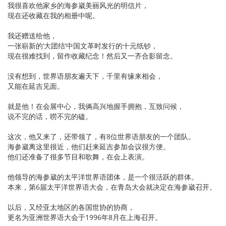
我很喜欢他家乡的海参崴美丽风光的明信片，
现在还收藏在我的相册中呢。
我还赠送给他，
一张崭新的‘大团结’中国文革时发行的十元纸钞，
现在很难找到，留作收藏纪念！然后又一齐合影留念。
没有想到，世界语朋友遍天下，千里有缘来相会，
又能在延吉见面。
就是他！在会展中心，我俩高兴地握手拥抱，互致问候，
说不完的话，唠不完的磕。
这次，他又来了，还带领了，有8位世界语朋友的一个团队。
海参崴离这里很近，他们赶来延吉参加会议很方便。
他们还准备了很多节目和歌舞，在会上表演。
他领导的海参崴的太平洋世界语团体，是一个很活跃的群体。
本来，第6届太平洋世界语大会，在青岛大会就决定在海参崴召开。
以后，又经亚太地区的各国世协的协商，
更名为亚洲世界语大会于1996年8月在上海召开。