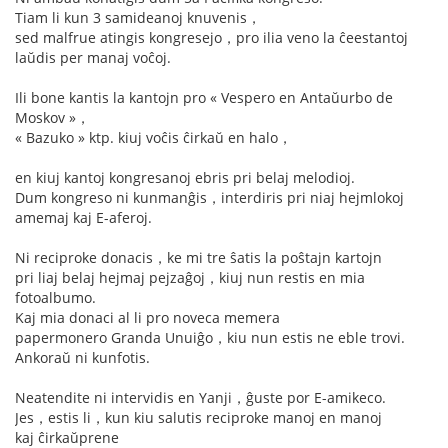
Tiam li kun 3 samideanoj knuvenis，
sed malfrue atingis kongresejo，pro ilia veno la ĉeestantoj
laŭdis per manaj voĉoj.
Ili bone kantis la kantojn pro « Vespero en Antaŭurbo de
Moskov »，
« Bazuko » ktp. kiuj voĉis ĉirkaŭ en halo，
en kiuj kantoj kongresanoj ebris pri belaj melodioj.
Dum kongreso ni kunmanĝis，interdiris pri niaj hejmlokoj
amemaj kaj E-aferoj.
Ni reciproke donacis，ke mi tre ŝatis la poŝtajn kartojn
pri liaj belaj hejmaj pejzaĝoj，kiuj nun restis en mia
fotoalbumo.
Kaj mia donaci al li pro noveca memera
papermonero Granda Unuiĝo，kiu nun estis ne eble trovi.
Ankoraŭ ni kunfotis.
Neatendite ni intervidis en Yanji，ĝuste por E-amikeco.
Jes，estis li，kun kiu salutis reciproke manoj en manoj
kaj ĉirkaŭprene