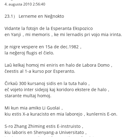
4. augusta 2010 2:56:40
23.1） Lerneme en Neĝnokto
Vidante la fotojn de la Esperanta Ekspozico
en Yanji，mi memoris，ke mi lernadis pri vojo mia irinta.
Je nigre vespere en 15a de dec.1982，
la neĝeroj flugis el ĉielo.
Laŭ kelkaj homoj mi eniris en halo de Labora Domo，
ĉeestis al 1-a kurso por Esperanto.
Ĉirkaŭ 300 kursanoj sidis en la tuta halo，
eĉ vojeto inter sidejoj kaj koridoro ekstere de halo，
starante multaj homoj.
Mi kun mia amiko Li Guolai，
kiu estis X-a kuracisto en mia laborejo，kunlernis E-on.
S-ro Zhang Zhiming estis E-instruisto，
kiu laboris en Shenyang-a Universitato，