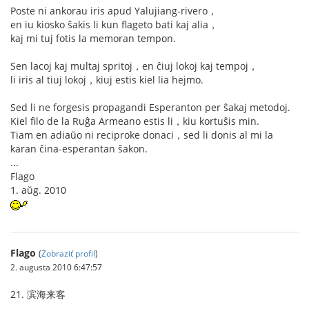
Poste ni ankorau iris apud Yalujiang-rivero，
en iu kiosko ŝakis li kun flageto bati kaj alia，
kaj mi tuj fotis la memoran tempon.
Sen lacoj kaj multaj spritoj，en ĉiuj lokoj kaj tempoj，
li iris al tiuj lokoj，kiuj estis kiel lia hejmo.
Sed li ne forgesis propagandi Esperanton per ŝakaj metodoj.
Kiel filo de la Ruĝa Armeano estis li，kiu kortuŝis min.
Tiam en adiaŭo ni reciproke donaci，sed li donis al mi la
karan ĉina-esperantan ŝakon.
...
Flago
1. aŭg. 2010
Flago
(
Zobraziť profil
)
2. augusta 2010 6:47:57
21. 滨海来客