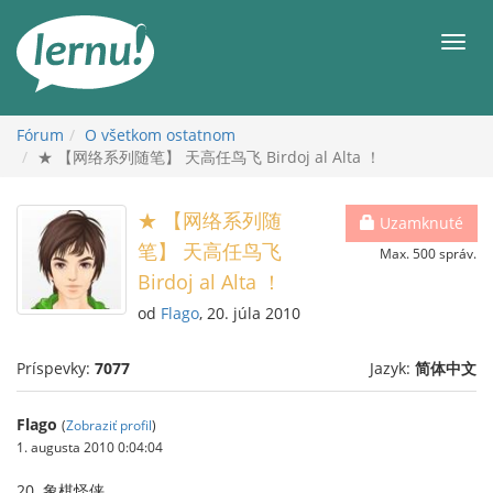
Späť
na
Men
obsah
Fórum
O všetkom ostatnom
★ 【网络系列随笔】 天高任鸟飞 Birdoj al Alta ！
★ 【网络系列随
Uzamknuté
笔】 天高任鸟飞
Max. 500 správ.
Birdoj al Alta ！
od
Flago
, 20. júla 2010
Príspevky:
7077
Jazyk:
简体中文
Flago
(
Zobraziť profil
)
1. augusta 2010 0:04:04
20. 象棋怪侠