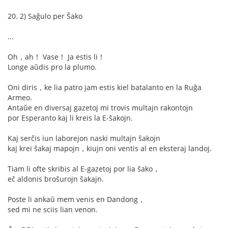
20. 2) Saĝulo per Ŝako
...
Oh，ah！ Vase！ Ja estis li！
Longe aŭdis pro la plumo.
Oni diris，ke lia patro jam estis kiel batalanto en la Ruĝa
Armeo.
Antaŭe en diversaj gazetoj mi trovis multajn rakontojn
por Esperanto kaj li kreis la E-ŝakojn.
Kaj serĉis iun laborejon naski multajn ŝakojn
kaj krei ŝakaj mapojn，kiujn oni ventis al en eksteraj landoj.
Tiam li ofte skribis al E-gazetoj por lia ŝako，
eĉ aldonis broŝurojn ŝakajn.
Poste li ankaŭ mem venis en Dandong，
sed mi ne sciis lian venon.