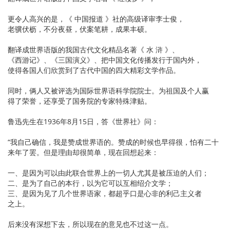
更令人高兴的是，《 中国报道 》社的高级译审李士俊，
老骥伏枥，不分夜昼，伏案笔耕，成果丰硕。
翻译成世界语版的我国古代文化精品名著《 水 浒 》、
《西游记》、《三国演义》、把中国文化传播发行于国内外，
使得各国人们欣赏到了古代中国的四大精彩文学作品。
同时，俩人又被评选为国际世界语科学院院士。为祖国及个人赢
得了荣誉，还享受了国务院的专家特殊津贴。
鲁迅先生在1936年8月15日，答《世界社》问：
“我自己确信，我是赞成世界语的。赞成的时候也早得很，怕有二十
来年了罢。但是理由却很简单，现在回想起来：
一、是因为可以由此联合世界上的一切人尤其是被压迫的人们；
二、是为了自己的本行，以为它可以互相绍介文学；
三、是因为见了几个世界语家，都超乎口是心非的利己主义者
之上。
后来没有深想下去，所以现在的意见也不过这一点。