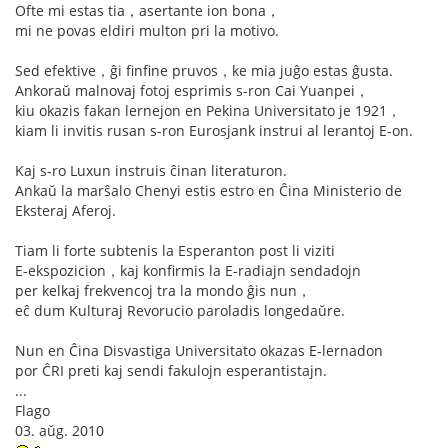
Ofte mi estas tia，asertante ion bona，
mi ne povas eldiri multon pri la motivo.
Sed efektive，ĝi finfine pruvos，ke mia juĝo estas ĝusta.
Ankoraŭ malnovaj fotoj esprimis s-ron Cai Yuanpei，
kiu okazis fakan lernejon en Pekina Universitato je 1921，
kiam li invitis rusan s-ron Eurosjank instrui al lerantoj E-on.
Kaj s-ro Luxun instruis ĉinan literaturon.
Ankaŭ la marŝalo Chenyi estis estro en Ĉina Ministerio de
Eksteraj Aferoj.
Tiam li forte subtenis la Esperanton post li viziti
E-ekspozicion，kaj konfirmis la E-radiajn sendadojn
per kelkaj frekvencoj tra la mondo ĝis nun，
eĉ dum Kulturaj Revorucio paroladis longedaŭre.
Nun en Ĉina Disvastiga Universitato okazas E-lernadon
por ĈRI preti kaj sendi fakulojn esperantistajn.
...
Flago
03. aŭg. 2010