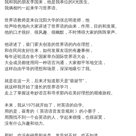
我和我的朋友李国来，他是我单位的X光医生。
我俩相约一起来学习世界语。
世界语教师是来自沈阳大学的张志明老师，他
绘声绘色地向大家讲述了世界语的由来，作用，目的和发展。
他的口才很好、很风趣、很幽默，不时博得大家的阵阵掌声。
他讲述了，柴门霍夫创造的世界语的内在理想，
和在民间友好往来，如何发展友谊的有趣事例，
每年还轮流在各个国家举办国际世界语大会，
大会成员都使用同一种语言沟通，大家都平等地交流，
这样自由平等的理想和场景，深深地吸引了我。
就是在这一天，后来才知道那天是“柴诞节”，
就这样我开始了漫长的世界语学习，
走上了掌握这奇妙语言和寻求那内在美好理想的艰难旅程。
本来，我从1975就开始了，对英语的自学。
用的是，葆青的《 英语语音发音规则 》的小册子，
周围找不到一个会英语的人，学起来很慢，也很寂寞，
没有什么兴趣和动力。
那时，也没有磁带和光盘，发音对不对，也不知道。