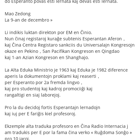
do Esperanto povas esti lernata kaj devas esti lernata.
Mao Zedong
La 9-an de decembro »
Li indikis luktan direkton por EM en Ĉinio.
Nun ĉinaj registaroj kuraĝe subtenis Esperantan Aferon，
kaj Ĉina Centra Registaro sankciis du Universalajn Kongresojn
okaze en Pekino，5an Pacifikan Kongreson en Qingdao
kaj 1-an Azian Kongreson en Shanghajo.
La Alta Eduka Ministrio je 1963 kaj Eduka je 1982 diference
aperis la dokumentojn proklami kaj reaserti，
per Esperanto por 2a fremda lingvo，
kaj pro studentoj kaj kadroj promociiĝi kaj
rangaltigi en siaj laborejoj.
Pro la du decidoj fortis Esperantajn lernadojn
kaj iuj per E fariĝis kiel profesoroj.
Ekzemple alta traduka profesoro en Ĉina Radio Internacia j
am tradukis per E por la fama ĉina verko « Ruĝdoma Sonĝo »
pro 10 jaroj.