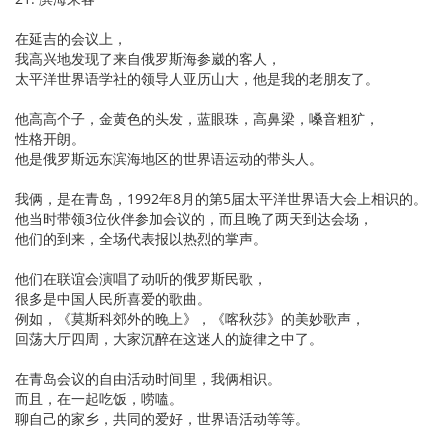
在延吉的会议上，
我高兴地发现了来自俄罗斯海参崴的客人，
太平洋世界语学社的领导人亚历山大，他是我的老朋友了。
他高高个子，金黄色的头发，蓝眼珠，高鼻梁，嗓音粗犷，
性格开朗。
他是俄罗斯远东滨海地区的世界语运动的带头人。
我俩，是在青岛，1992年8月的第5届太平洋世界语大会上相识的。
他当时带领3位伙伴参加会议的，而且晚了两天到达会场，
他们的到来，全场代表报以热烈的掌声。
他们在联谊会演唱了动听的俄罗斯民歌，
很多是中国人民所喜爱的歌曲。
例如，《莫斯科郊外的晚上》，《喀秋莎》的美妙歌声，
回荡大厅四周，大家沉醉在这迷人的旋律之中了。
在青岛会议的自由活动时间里，我俩相识。
而且，在一起吃饭，唠嗑。
聊自己的家乡，共同的爱好，世界语活动等等。