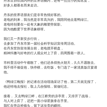
丹东世协在国内外的世界语圈内，还有一点点小的知名度，
好多人都慕名而来走访。
丹东的世界语朋友们是非常热情好客的。
老电的到来，我当然是非常高兴的，我陪同他去逛鸭绿江。
老电特别要在一处有大象的雕塑旁留影。
因为他酷爱下世界语象棋呀。
我们又一齐新安步行街，
去参加了丹东市第一届社会科学知识宣传周活动。
在丹东世协宣传展台前，老电摆开棋盘，
精神抖擞与好奇的行人观众对上了弈，四周围着一群人。
市科普活动中午都散了，他们还杀得热火朝天，久久不愿散去。
我不得不催促他，快停棋，去吃饭，专门选了一家清真饭庄宴请
他。
《鸭绿江晚报》的记者在活动现场采访了他，第二天就见报了，
他还特地去报社，取上几份报纸，留做纪念。
接着， 又去鸭绿江畔，在江桥旁的凉亭里，又排开了战场，
与人对上弈了，还把一面小绿星旗拿在手里。
我忙在旁边抢镜头，留下这珍贵的瞬间。