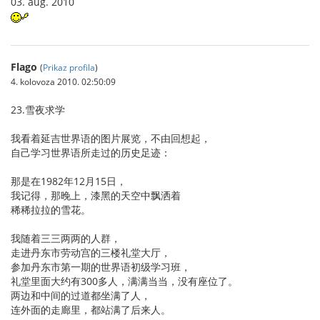
03. aŭg. 2010
Flago
(
Prikaz profila
)
4. kolovoza 2010. 02:50:09
23.雪夜求学
我看着延吉世界语的图片展览，不由回想起，
自己学习世界语所走过的历史足迹：
那是在1982年12月15日，
我记得，那晚上，漆黑的天空中飘洒着
稀稀拉拉的雪花。
我随着三三两两的人群，
走进丹东市劳动宫的三楼礼堂大厅，
参加丹东市第一期的世界语初级学习班，
礼堂里面大约有300多人，满满当当，没有座位了。
两边和中间的过道都坐满了人，
连外面的走廊里，都站满了后来人。