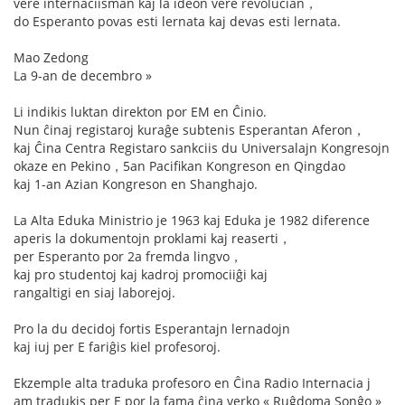
vere internaciisman kaj la ideon vere revolucian，
do Esperanto povas esti lernata kaj devas esti lernata.
Mao Zedong
La 9-an de decembro »
Li indikis luktan direkton por EM en Ĉinio.
Nun ĉinaj registaroj kuraĝe subtenis Esperantan Aferon，
kaj Ĉina Centra Registaro sankciis du Universalajn Kongresojn
okaze en Pekino，5an Pacifikan Kongreson en Qingdao
kaj 1-an Azian Kongreson en Shanghajo.
La Alta Eduka Ministrio je 1963 kaj Eduka je 1982 diference
aperis la dokumentojn proklami kaj reaserti，
per Esperanto por 2a fremda lingvo，
kaj pro studentoj kaj kadroj promociiĝi kaj
rangaltigi en siaj laborejoj.
Pro la du decidoj fortis Esperantajn lernadojn
kaj iuj per E fariĝis kiel profesoroj.
Ekzemple alta traduka profesoro en Ĉina Radio Internacia j
am tradukis per E por la fama ĉina verko « Ruĝdoma Sonĝo »