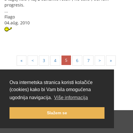
progresis.
...
Flago
04.aŭg. 2010
5
«
<
3
4
6
7
>
»
Ova internetska stranica koristi kolačiće
(cookies) kako bi Vam bila omogućena
ugodnija navigacija.
Više informacija
Slažem se
Hrvatski