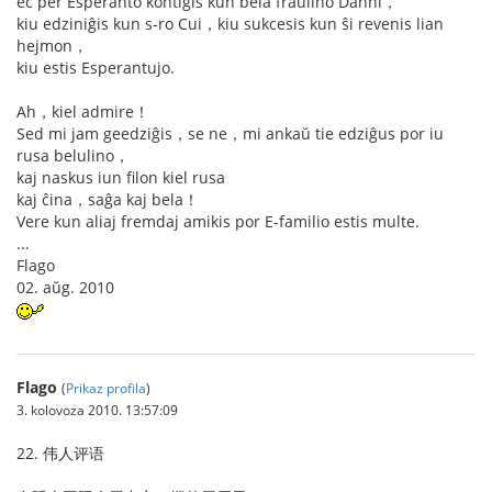
eĉ per Esperanto kontiĝis kun bela fraŭlino Danni，
kiu edziniĝis kun s-ro Cui，kiu sukcesis kun ŝi revenis lian
hejmon，
kiu estis Esperantujo.
Ah，kiel admire！
Sed mi jam geedziĝis，se ne，mi ankaŭ tie edziĝus por iu
rusa belulino，
kaj naskus iun filon kiel rusa
kaj ĉina，saĝa kaj bela！
Vere kun aliaj fremdaj amikis por E-familio estis multe.
...
Flago
02. aŭg. 2010
Flago
(
Prikaz profila
)
3. kolovoza 2010. 13:57:09
22. 伟人评语