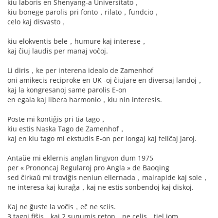
kiu laboris en Shenyang-a Universitato，
kiu bonege parolis pri fonto，rilato，fundcio，
celo kaj disvasto，
kiu elokventis bele，humure kaj interese，
kaj ĉiuj laudis per manaj voĉoj.
Li diris，ke per interena idealo de Zamenhof
oni amikecis reciproke en UK -oj ĉiujare en diversaj landoj，
kaj la kongresanoj same parolis E-on
en egala kaj libera harmonio，kiu nin interesis.
Poste mi kontiĝis pri tia tago，
kiu estis Naska Tago de Zamenhof，
kaj en kiu tago mi ekstudis E-on per longaj kaj feliĉaj jaroj.
Antaŭe mi eklernis anglan lingvon dum 1975
per « Prononcaj Regularoj pro Angla » de Baoqing
sed ĉirkaŭ mi troviĝis neniun ellernada，malrapide kaj sole，
ne interesa kaj kuraĝa，kaj ne estis sonbendoj kaj diskoj.
Kaj ne ĝuste la voĉis，eĉ ne sciis.
3 tagoj fiŝis，kaj 2 sunumis reton，ne celis，tiel iom