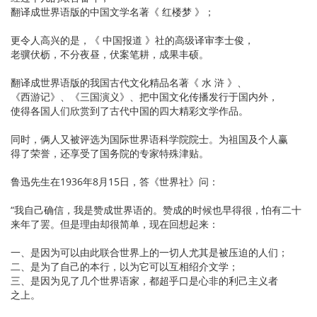
翻译成世界语版的中国文学名著《 红楼梦 》；
更令人高兴的是，《 中国报道 》社的高级译审李士俊，
老骥伏枥，不分夜昼，伏案笔耕，成果丰硕。
翻译成世界语版的我国古代文化精品名著《 水 浒 》、
《西游记》、《三国演义》、把中国文化传播发行于国内外，
使得各国人们欣赏到了古代中国的四大精彩文学作品。
同时，俩人又被评选为国际世界语科学院院士。为祖国及个人赢
得了荣誉，还享受了国务院的专家特殊津贴。
鲁迅先生在1936年8月15日，答《世界社》问：
“我自己确信，我是赞成世界语的。赞成的时候也早得很，怕有二十
来年了罢。但是理由却很简单，现在回想起来：
一、是因为可以由此联合世界上的一切人尤其是被压迫的人们；
二、是为了自己的本行，以为它可以互相绍介文学；
三、是因为见了几个世界语家，都超乎口是心非的利己主义者
之上。