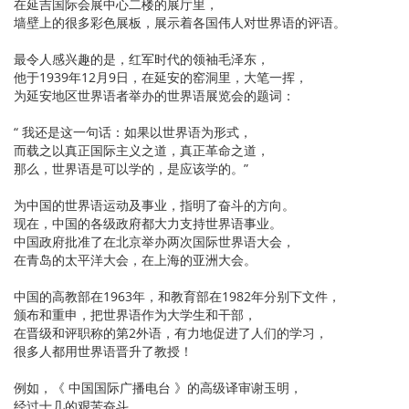
在延吉国际会展中心二楼的展厅里，
墙壁上的很多彩色展板，展示着各国伟人对世界语的评语。
最令人感兴趣的是，红军时代的领袖毛泽东，
他于1939年12月9日，在延安的窑洞里，大笔一挥，
为延安地区世界语者举办的世界语展览会的题词：
“ 我还是这一句话：如果以世界语为形式，
而载之以真正国际主义之道，真正革命之道，
那么，世界语是可以学的，是应该学的。”
为中国的世界语运动及事业，指明了奋斗的方向。
现在，中国的各级政府都大力支持世界语事业。
中国政府批准了在北京举办两次国际世界语大会，
在青岛的太平洋大会，在上海的亚洲大会。
中国的高教部在1963年，和教育部在1982年分别下文件，
颁布和重申，把世界语作为大学生和干部，
在晋级和评职称的第2外语，有力地促进了人们的学习，
很多人都用世界语晋升了教授！
例如，《 中国国际广播电台 》的高级译审谢玉明，
经过十几的艰苦奋斗，