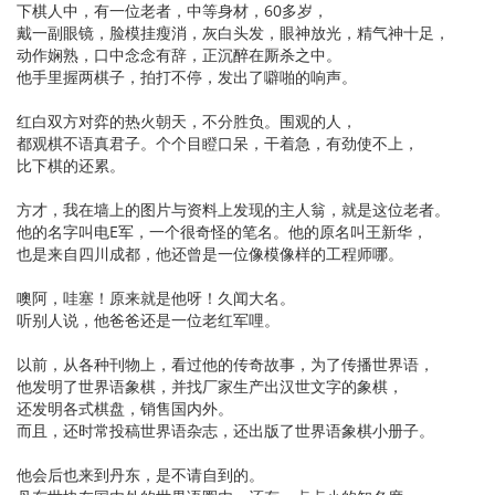
下棋人中，有一位老者，中等身材，60多岁，
戴一副眼镜，脸模挂瘦消，灰白头发，眼神放光，精气神十足，
动作娴熟，口中念念有辞，正沉醉在厮杀之中。
他手里握两棋子，拍打不停，发出了噼啪的响声。
红白双方对弈的热火朝天，不分胜负。围观的人，
都观棋不语真君子。个个目瞪口呆，干着急，有劲使不上，
比下棋的还累。
方才，我在墙上的图片与资料上发现的主人翁，就是这位老者。
他的名字叫电E军，一个很奇怪的笔名。他的原名叫王新华，
也是来自四川成都，他还曾是一位像模像样的工程师哪。
噢阿，哇塞！原来就是他呀！久闻大名。
听别人说，他爸爸还是一位老红军哩。
以前，从各种刊物上，看过他的传奇故事，为了传播世界语，
他发明了世界语象棋，并找厂家生产出汉世文字的象棋，
还发明各式棋盘，销售国内外。
而且，还时常投稿世界语杂志，还出版了世界语象棋小册子。
他会后也来到丹东，是不请自到的。