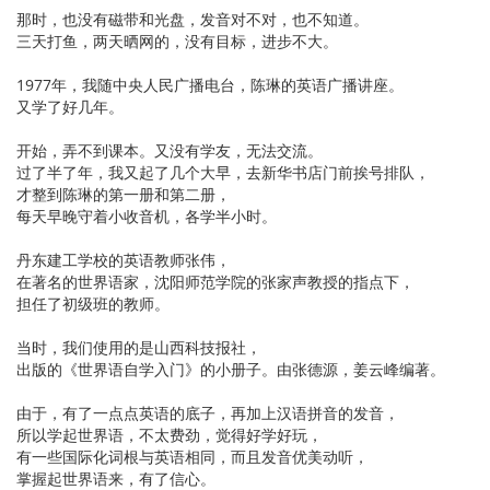
那时，也没有磁带和光盘，发音对不对，也不知道。
三天打鱼，两天晒网的，没有目标，进步不大。
1977年，我随中央人民广播电台，陈琳的英语广播讲座。
又学了好几年。
开始，弄不到课本。又没有学友，无法交流。
过了半了年，我又起了几个大早，去新华书店门前挨号排队，
才整到陈琳的第一册和第二册，
每天早晚守着小收音机，各学半小时。
丹东建工学校的英语教师张伟，
在著名的世界语家，沈阳师范学院的张家声教授的指点下，
担任了初级班的教师。
当时，我们使用的是山西科技报社，
出版的《世界语自学入门》的小册子。由张德源，姜云峰编著。
由于，有了一点点英语的底子，再加上汉语拼音的发音，
所以学起世界语，不太费劲，觉得好学好玩，
有一些国际化词根与英语相同，而且发音优美动听，
掌握起世界语来，有了信心。