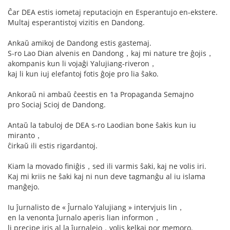
Ĉar DEA estis iometaj reputaciojn en Esperantujo en-ekstere.
Multaj esperantistoj vizitis en Dandong.
Ankaŭ amikoj de Dandong estis gastemaj.
S-ro Lao Dian alvenis en Dandong，kaj mi nature tre ĝojis，
akompanis kun li vojaĝi Yalujiang-riveron，
kaj li kun iuj elefantoj fotis ĝoje pro lia ŝako.
Ankoraŭ ni ambaŭ ĉeestis en 1a Propaganda Semajno
pro Sociaj Scioj de Dandong.
Antaŭ la tabuloj de DEA s-ro Laodian bone ŝakis kun iu
miranto，
ĉirkaŭ ili estis rigardantoj.
Kiam la movado finiĝis，sed ili varmis ŝaki, kaj ne volis iri.
Kaj mi kriis ne ŝaki kaj ni nun deve tagmanĝu al iu islama
manĝejo.
Iu ĵurnalisto de « Ĵurnalo Yalujiang » intervjuis lin，
en la venonta ĵurnalo aperis lian informon，
li precipe iris al la ĵurnalejo，volis kelkaj por memoro.