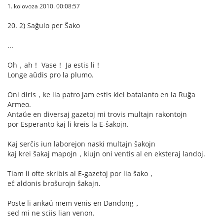
1. kolovoza 2010. 00:08:57
20. 2) Saĝulo per Ŝako
...
Oh，ah！ Vase！ Ja estis li！
Longe aŭdis pro la plumo.
Oni diris，ke lia patro jam estis kiel batalanto en la Ruĝa
Armeo.
Antaŭe en diversaj gazetoj mi trovis multajn rakontojn
por Esperanto kaj li kreis la E-ŝakojn.
Kaj serĉis iun laborejon naski multajn ŝakojn
kaj krei ŝakaj mapojn，kiujn oni ventis al en eksteraj landoj.
Tiam li ofte skribis al E-gazetoj por lia ŝako，
eĉ aldonis broŝurojn ŝakajn.
Poste li ankaŭ mem venis en Dandong，
sed mi ne sciis lian venon.