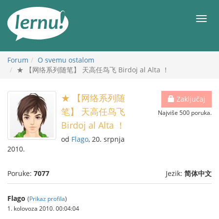
Sadržaj
Meni
Forum
O svemu ostalom
★ 【网络系列随笔】 天高任鸟飞 Birdoj al Alta ！
★ 【网络系列随
Zaključaj
笔】 天高任鸟飞
Najviše 500 poruka.
Birdoj al Alta ！
od
Flago
, 20. srpnja
2010.
Poruke:
7077
Jezik:
简体中文
Flago
(
Prikaz profila
)
1. kolovoza 2010. 00:04:04