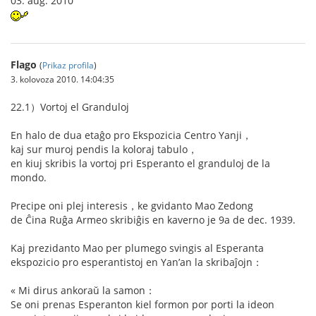
03. aŭg. 2010
Flago
(
Prikaz profila
)
3. kolovoza 2010. 14:04:35
22.1）Vortoj el Granduloj
En halo de dua etaĝo pro Ekspozicia Centro Yanji，
kaj sur muroj pendis la koloraj tabulo，
en kiuj skribis la vortoj pri Esperanto el granduloj de la
mondo.
Precipe oni plej interesis，ke gvidanto Mao Zedong
de Ĉina Ruĝa Armeo skribiĝis en kaverno je 9a de dec. 1939.
Kaj prezidanto Mao per plumego svingis al Esperanta
ekspozicio pro esperantistoj en Yan’an la skribaĵojn：
« Mi dirus ankoraŭ la samon：
Se oni prenas Esperanton kiel formon por porti la ideon