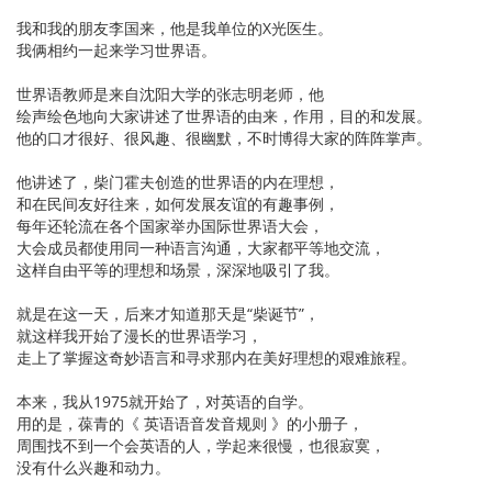
我和我的朋友李国来，他是我单位的X光医生。
我俩相约一起来学习世界语。
世界语教师是来自沈阳大学的张志明老师，他
绘声绘色地向大家讲述了世界语的由来，作用，目的和发展。
他的口才很好、很风趣、很幽默，不时博得大家的阵阵掌声。
他讲述了，柴门霍夫创造的世界语的内在理想，
和在民间友好往来，如何发展友谊的有趣事例，
每年还轮流在各个国家举办国际世界语大会，
大会成员都使用同一种语言沟通，大家都平等地交流，
这样自由平等的理想和场景，深深地吸引了我。
就是在这一天，后来才知道那天是“柴诞节”，
就这样我开始了漫长的世界语学习，
走上了掌握这奇妙语言和寻求那内在美好理想的艰难旅程。
本来，我从1975就开始了，对英语的自学。
用的是，葆青的《 英语语音发音规则 》的小册子，
周围找不到一个会英语的人，学起来很慢，也很寂寞，
没有什么兴趣和动力。