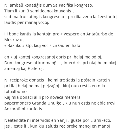
Ni ambaŭ konatiĝis dum 5a Pacifika kongreso.
Tiam li kun 3 samideanoj knuvenis，
sed malfrue atingis kongresejo，pro ilia veno la ĉeestantoj
laŭdis per manaj voĉoj.
Ili bone kantis la kantojn pro « Vespero en Antaŭurbo de
Moskov »，
« Bazuko » ktp. kiuj voĉis ĉirkaŭ en halo，
en kiuj kantoj kongresanoj ebris pri belaj melodioj.
Dum kongreso ni kunmanĝis，interdiris pri niaj hejmlokoj
amemaj kaj E-aferoj.
Ni reciproke donacis，ke mi tre ŝatis la poŝtajn kartojn
pri liaj belaj hejmaj pejzaĝoj，kiuj nun restis en mia
fotoalbumo.
Kaj mia donaci al li pro noveca memera
papermonero Granda Unuiĝo，kiu nun estis ne eble trovi.
Ankoraŭ ni kunfotis.
Neatendite ni intervidis en Yanji，ĝuste por E-amikeco.
Jes，estis li，kun kiu salutis reciproke manoj en manoj