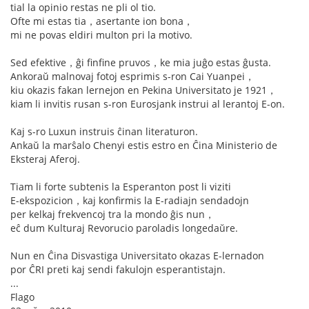
tial la opinio restas ne pli ol tio.
Ofte mi estas tia，asertante ion bona，
mi ne povas eldiri multon pri la motivo.
Sed efektive，ĝi finfine pruvos，ke mia juĝo estas ĝusta.
Ankoraŭ malnovaj fotoj esprimis s-ron Cai Yuanpei，
kiu okazis fakan lernejon en Pekina Universitato je 1921，
kiam li invitis rusan s-ron Eurosjank instrui al lerantoj E-on.
Kaj s-ro Luxun instruis ĉinan literaturon.
Ankaŭ la marŝalo Chenyi estis estro en Ĉina Ministerio de
Eksteraj Aferoj.
Tiam li forte subtenis la Esperanton post li viziti
E-ekspozicion，kaj konfirmis la E-radiajn sendadojn
per kelkaj frekvencoj tra la mondo ĝis nun，
eĉ dum Kulturaj Revorucio paroladis longedaŭre.
Nun en Ĉina Disvastiga Universitato okazas E-lernadon
por ĈRI preti kaj sendi fakulojn esperantistajn.
...
Flago