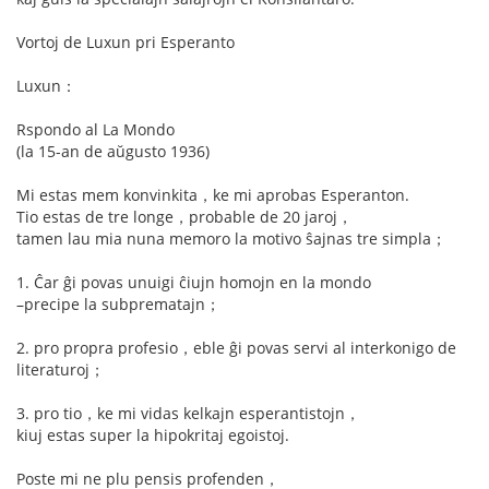
Vortoj de Luxun pri Esperanto
Luxun：
Rspondo al La Mondo
(la 15-an de aŭgusto 1936)
Mi estas mem konvinkita，ke mi aprobas Esperanton.
Tio estas de tre longe，probable de 20 jaroj，
tamen lau mia nuna memoro la motivo ŝajnas tre simpla；
1. Ĉar ĝi povas unuigi ĉiujn homojn en la mondo
–precipe la subprematajn；
2. pro propra profesio，eble ĝi povas servi al interkonigo de
literaturoj；
3. pro tio，ke mi vidas kelkajn esperantistojn，
kiuj estas super la hipokritaj egoistoj.
Poste mi ne plu pensis profenden，