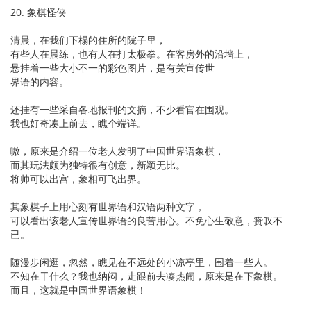
20. 象棋怪侠
清晨，在我们下榻的住所的院子里，
有些人在晨练，也有人在打太极拳。在客房外的沿墙上，
悬挂着一些大小不一的彩色图片，是有关宣传世
界语的内容。
还挂有一些采自各地报刊的文摘，不少看官在围观。
我也好奇凑上前去，瞧个端详。
嗷，原来是介绍一位老人发明了中国世界语象棋，
而其玩法颇为独特很有创意，新颖无比。
将帅可以出宫，象相可飞出界。
其象棋子上用心刻有世界语和汉语两种文字，
可以看出该老人宣传世界语的良苦用心。不免心生敬意，赞叹不
已。
随漫步闲逛，忽然，瞧见在不远处的小凉亭里，围着一些人。
不知在干什么？我也纳闷，走跟前去凑热闹，原来是在下象棋。
而且，这就是中国世界语象棋！