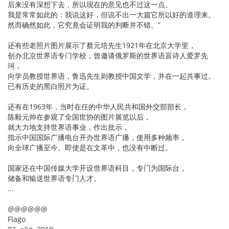
后来没有深想下去，所以现在的意见也不过这一点。
我是常常如此的：我说这好，但说不出一大篇它所以好的道理来。
然而确然如此，它究竟会证明我的判断并不错。”
还有些老照片图片展示了蔡元培先生1921年在北京大学里，
创办北京世界语专门学校，曾邀请俄罗斯的世界语盲诗人爱罗先
珂，
向学员教授世界语，鲁迅先生则教授中国文学，并在一起共事过。
已有历史的黑白照片为证。
还有在1963年，当时在任的中华人民共和国外交部部长，
陈毅元帅在参观了全国世协的图片展览以后，
就大力地支持世界语事业，作出批示，
指示中国国际广播电台开办世界语广播，使用多种频率，
向全球广播至今。即使是在文革中，也没有中断过。
国家还在中国传媒大学开设世界语科目，专门为国际台，
储备和输送世界语专门人才。
...
@@@@@@
Flago