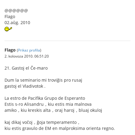
@@@@@@
Flago
02.aŭg. 2010
Flago
(
Prikaz profila
)
2. kolovoza 2010. 06:51:20
21. Gastoj el Ĉe-maro
Dum la seminario mi troviĝis pro rusaj
gastoj el Vladivotok .
La estro de Pacifika Grupo de Esperanto
Estis s-ro Alisandru，kiu estis mia malnova
amiko，kiu kreskis alta，oraj haroj，bluaj okuloj
kaj dikaj voĉoj，ĝoja temperamento，
kiu estis gravulo de EM en malproksima orienta regno.