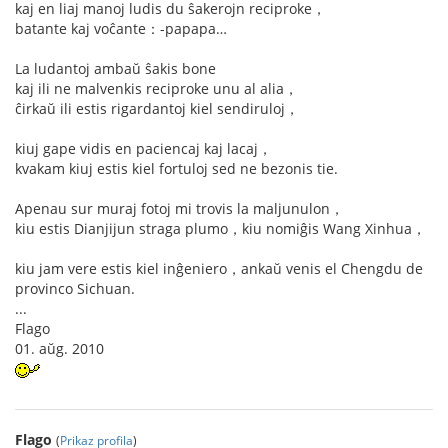
kaj en liaj manoj ludis du ŝakerojn reciproke，
batante kaj voĉante：-papapa…
La ludantoj ambaŭ ŝakis bone
kaj ili ne malvenkis reciproke unu al alia，
ĉirkaŭ ili estis rigardantoj kiel sendiruloj，
kiuj gape vidis en paciencaj kaj lacaj，
kvakam kiuj estis kiel fortuloj sed ne bezonis tie.
Apenau sur muraj fotoj mi trovis la maljunulon，
kiu estis Dianjijun straga plumo，kiu nomiĝis Wang Xinhua，
kiu jam vere estis kiel inĝeniero，ankaŭ venis el Chengdu de
provinco Sichuan.
...
Flago
01. aŭg. 2010
Flago
(
Prikaz profila
)