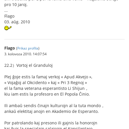
pro 10 jaroj.
...
Flago
03. aŭg. 2010
Flago
(
Prikaz profila
)
3. kolovoza 2010. 14:07:54
22.2）Vortoj el Granduloj
Plej ĝoje estis la famaj verkoj « Apud Akvejo »,
« Vojaĝoj al Okcidento » kaj « Pri 3 Regnoj »
el la fama veterana esperantisto Li Shijun，
kiu iam estis la profesoro en El Popola Ĉinio.
Ili ambaŭ sendis ĉinajn kulturojn al la tuta mondo，
ankaŭ elektitaj anojn en Akademio de Esperanto.
Por patrolando kaj presono ili gajnis la honorojn
kaj ĝuis la specialajn salajrojn el Konsilantaro.