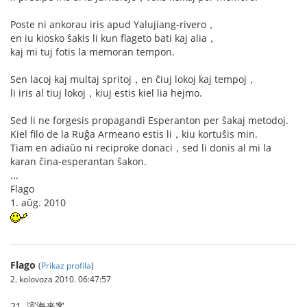
Poste ni ankorau iris apud Yalujiang-rivero，
en iu kiosko ŝakis li kun flageto bati kaj alia，
kaj mi tuj fotis la memoran tempon.
Sen lacoj kaj multaj spritoj，en ĉiuj lokoj kaj tempoj，
li iris al tiuj lokoj，kiuj estis kiel lia hejmo.
Sed li ne forgesis propagandi Esperanton per ŝakaj metodoj.
Kiel filo de la Ruĝa Armeano estis li，kiu kortuŝis min.
Tiam en adiaŭo ni reciproke donaci，sed li donis al mi la
karan ĉina-esperantan ŝakon.
...
Flago
1. aŭg. 2010
Flago
(
Prikaz profila
)
2. kolovoza 2010. 06:47:57
21. 滨海来客