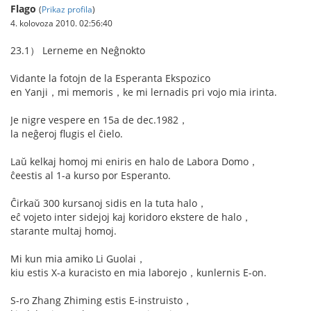
Flago
(
Prikaz profila
)
4. kolovoza 2010. 02:56:40
23.1） Lerneme en Neĝnokto
Vidante la fotojn de la Esperanta Ekspozico
en Yanji，mi memoris，ke mi lernadis pri vojo mia irinta.
Je nigre vespere en 15a de dec.1982，
la neĝeroj flugis el ĉielo.
Laŭ kelkaj homoj mi eniris en halo de Labora Domo，
ĉeestis al 1-a kurso por Esperanto.
Ĉirkaŭ 300 kursanoj sidis en la tuta halo，
eĉ vojeto inter sidejoj kaj koridoro ekstere de halo，
starante multaj homoj.
Mi kun mia amiko Li Guolai，
kiu estis X-a kuracisto en mia laborejo，kunlernis E-on.
S-ro Zhang Zhiming estis E-instruisto，