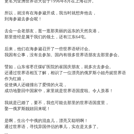
更名为亚洲世界语大会于1996年8月在上海召开。
所以，就没有在海参崴开成，我当时就想奔他去，
到海参崴去参会呢！
去会一会老朋友，逛一逛那美丽的远东的天然良港，
那里曾经是属于我们的领土，还有江东64屯。
后来，他们在海参崴召开了一些世界语研讨会。
我因有公事，没有去参加。国内有很多世界语朋友去那里参会。
譬如，山东省枣庄煤矿医院的崔国庆朋友，就多次去参会。
还通过世界语相互了解，相识了一位漂亮的俄罗斯小姐丹妮世界语
作为红娘，
促使俩人还碰撞出了爱情的火花，
成功地娶回中国家中，家里就是世界语国度啦。令人羡慕！
我就是已婚了，要不，我也可能去那里的世界语国度里，
娶一俄罗斯靓妞回来呢！
是啊，生出个中俄的混血儿，漂亮又聪明啊！
通过世界语，寻找异国伴侣的事儿，实在是太多了。
...