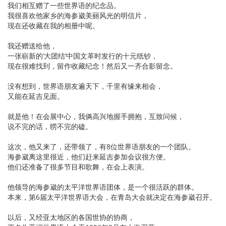
我们相互赠了一些世界语的纪念品。
我很喜欢他家乡的海参崴美丽风光的明信片，
现在还收藏在我的相册中呢。
我还赠送给他，
一张崭新的‘大团结’中国文革时发行的十元纸钞，
现在很难找到，留作收藏纪念！然后又一齐合影留念。
没有想到，世界语朋友遍天下，千里有缘来相会，
又能在延吉见面。
就是他！在会展中心，我俩高兴地握手拥抱，互致问候，
说不完的话，唠不完的磕。
这次，他又来了，还带领了，有8位世界语朋友的一个团队。
海参崴离这里很近，他们赶来延吉参加会议很方便。
他们还准备了很多节目和歌舞，在会上表演。
他领导的海参崴的太平洋世界语团体，是一个很活跃的群体。
本来，第6届太平洋世界语大会，在青岛大会就决定在海参崴召开。
以后，又经亚太地区的各国世协的协商，