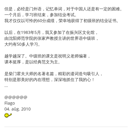
但是，必经是门外语，记忆单词，对于中国人还是有一定的困难。
一个月后，学习班结束，参加结业考试。
我才仅仅以可怜的60分成绩，荣幸地获得了初级班的结业证书。
以后，在1983年5月，我又参加了在振兴区文化馆，
由沈阳师范学院的张家声教授主讲的世界语中级班，
大约有50多人学习。
越学越深了。中级班的课文是祝明义老师编著，
课本挺厚，是以经典范文为主。
是柴门霍夫大师的名著名篇，精彩的遣词造句吸引人，
特别是那美好的内在理想，深深地抓住了我的心！
...
@@@@@@
Flago
04. aŭg. 2010