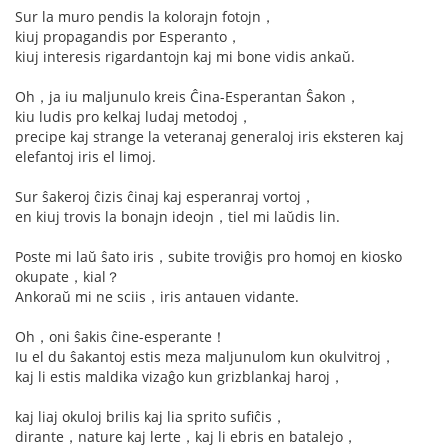
Sur la muro pendis la kolorajn fotojn，
kiuj propagandis por Esperanto，
kiuj interesis rigardantojn kaj mi bone vidis ankaŭ.
Oh，ja iu maljunulo kreis Ĉina-Esperantan Ŝakon，
kiu ludis pro kelkaj ludaj metodoj，
precipe kaj strange la veteranaj generaloj iris eksteren kaj
elefantoj iris el limoj.
Sur ŝakeroj ĉizis ĉinaj kaj esperanraj vortoj，
en kiuj trovis la bonajn ideojn，tiel mi laŭdis lin.
Poste mi laŭ ŝato iris，subite troviĝis pro homoj en kiosko
okupate，kial？
Ankoraŭ mi ne sciis，iris antauen vidante.
Oh，oni ŝakis ĉine-esperante！
Iu el du ŝakantoj estis meza maljunulom kun okulvitroj，
kaj li estis maldika vizaĝo kun grizblankaj haroj，
kaj liaj okuloj brilis kaj lia sprito sufiĉis，
dirante，nature kaj lerte，kaj li ebris en batalejo，