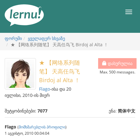
შინაარსის
ნახვა
მენიუ
ფორუმი
ყველაფერ სხვაზე
★ 【网络系列随笔】 天高任鸟飞 Birdoj al Alta ！
★ 【网络系列随
დახურულია
笔】 天高任鸟飞
Max. 500 messages.
Birdoj al Alta ！
Flago
-ისა და 20
ივლისი, 2010-ის მიერ
შეტყობინებები:
7077
ენა:
简体中文
Flago
(
მომხმარებლის პროფილი
)
1 აგვისტო, 2010 00:04:04