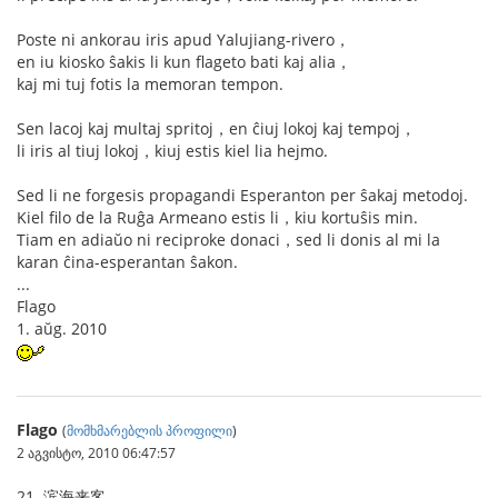
Poste ni ankorau iris apud Yalujiang-rivero，
en iu kiosko ŝakis li kun flageto bati kaj alia，
kaj mi tuj fotis la memoran tempon.
Sen lacoj kaj multaj spritoj，en ĉiuj lokoj kaj tempoj，
li iris al tiuj lokoj，kiuj estis kiel lia hejmo.
Sed li ne forgesis propagandi Esperanton per ŝakaj metodoj.
Kiel filo de la Ruĝa Armeano estis li，kiu kortuŝis min.
Tiam en adiaŭo ni reciproke donaci，sed li donis al mi la
karan ĉina-esperantan ŝakon.
...
Flago
1. aŭg. 2010
Flago
(
მომხმარებლის პროფილი
)
2 აგვისტო, 2010 06:47:57
21. 滨海来客