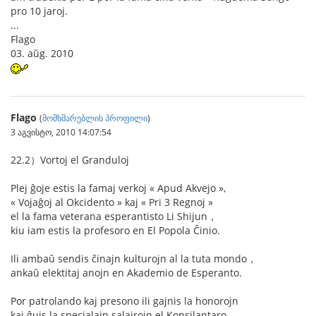
pro 10 jaroj.
...
Flago
03. aŭg. 2010
Flago
(
მომხმარებლის პროფილი
)
3 აგვისტო, 2010 14:07:54
22.2）Vortoj el Granduloj
Plej ĝoje estis la famaj verkoj « Apud Akvejo »,
« Vojaĝoj al Okcidento » kaj « Pri 3 Regnoj »
el la fama veterana esperantisto Li Shijun，
kiu iam estis la profesoro en El Popola Ĉinio.
Ili ambaŭ sendis ĉinajn kulturojn al la tuta mondo，
ankaŭ elektitaj anojn en Akademio de Esperanto.
Por patrolando kaj presono ili gajnis la honorojn
kaj ĝuis la specialajn salajrojn el Konsilantaro.