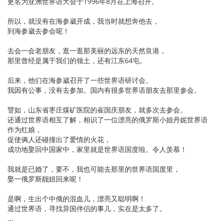
更名为亚洲世界语大会于1996年8月在上海召开。
所以，就没有在海参崴开成，我当时就想奔他去，
到海参崴去参会呢！
去会一会老朋友，逛一逛那美丽的远东的天然良港，
那里曾经是属于我们的领土，还有江东64屯。
后来，他们在海参崴召开了一些世界语研讨会。
我因有公事，没有去参加。国内有很多世界语朋友去那里参会。
譬如，山东省枣庄煤矿医院的崔国庆朋友，就多次去参会。
还通过世界语相互了解，相识了一位漂亮的俄罗斯小姐丹妮世界语
作为红娘，
促使俩人还碰撞出了爱情的火花，
成功地娶回中国家中，家里就是世界语国度啦。令人羡慕！
我就是已婚了，要不，我也可能去那里的世界语国度里，
娶一俄罗斯靓妞回来呢！
是啊，生出个中俄的混血儿，漂亮又聪明啊！
通过世界语，寻找异国伴侣的事儿，实在是太多了。
...