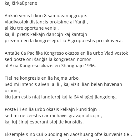
kaj ĉirkaŭprene
Ankaŭ venis li kun 8 samideanoj grupe.
Vladivostok distancis proksime al Yanji，
al kiu tre oportune venis，
kaj ili pretis kelkajn dancojn kaj kantojn
prezenti en la kongresejo. Lia E-grupo estis pro aktiveca.
Antaŭe 6a Pacifika Kongreso okazos en lia urbo Vladivostok，
sed poste oni ŝanĝis la kongresan nomon
al Azia Kongreso okazis en Shanghajo 1996.
Tiel ne kongresis en lia hejma urbo.
Sed mi intencis alveni al li，kaj viziti lian belan havenan
urbon，
kiu jam estis niaj landteroj kaj la 64 vilaĝoj Jiangdong.
Poste ili en lia urbo okazis kelkajn kunsidojn，
sed mi ne ĉeestis ĉar mi havis gravajn oficojn，
kaj iuj ĉinaj esperantistoj tie kunsidis.
Ekzemple s-no Cui Guoqing en Zaozhuang ofte kunvenis tie，