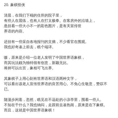
20. 象棋怪侠
清晨，在我们下榻的住所的院子里，
有些人在晨练，也有人在打太极拳。在客房外的沿墙上，
悬挂着一些大小不一的彩色图片，是有关宣传世
界语的内容。
还挂有一些采自各地报刊的文摘，不少看官在围观。
我也好奇凑上前去，瞧个端详。
嗷，原来是介绍一位老人发明了中国世界语象棋，
而其玩法颇为独特很有创意，新颖无比。
将帅可以出宫，象相可飞出界。
其象棋子上用心刻有世界语和汉语两种文字，
可以看出该老人宣传世界语的良苦用心。不免心生敬意，赞叹不
已。
随漫步闲逛，忽然，瞧见在不远处的小凉亭里，围着一些人。
不知在干什么？我也纳闷，走跟前去凑热闹，原来是在下象棋。
而且，这就是中国世界语象棋！