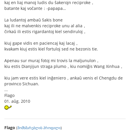
kaj en liaj manoj ludis du ŝakerojn reciproke，
batante kaj voĉante：-papapa…
La ludantoj ambaŭ ŝakis bone
kaj ili ne malvenkis reciproke unu al alia，
ĉirkaŭ ili estis rigardantoj kiel sendiruloj，
kiuj gape vidis en paciencaj kaj lacaj，
kvakam kiuj estis kiel fortuloj sed ne bezonis tie.
Apenau sur muraj fotoj mi trovis la maljunulon，
kiu estis Dianjijun straga plumo，kiu nomiĝis Wang Xinhua，
kiu jam vere estis kiel inĝeniero，ankaŭ venis el Chengdu de
provinco Sichuan.
...
Flago
01. aŭg. 2010
Flago
(
მომხმარებლის პროფილი
)