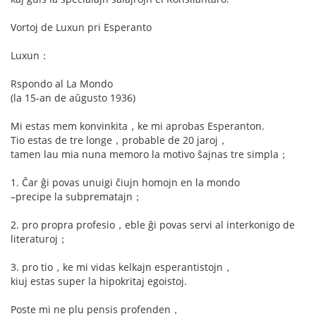
Vortoj de Luxun pri Esperanto
Luxun：
Rspondo al La Mondo
(la 15-an de aŭgusto 1936)
Mi estas mem konvinkita，ke mi aprobas Esperanton.
Tio estas de tre longe，probable de 20 jaroj，
tamen lau mia nuna memoro la motivo ŝajnas tre simpla；
1. Ĉar ĝi povas unuigi ĉiujn homojn en la mondo
–precipe la subprematajn；
2. pro propra profesio，eble ĝi povas servi al interkonigo de
literaturoj；
3. pro tio，ke mi vidas kelkajn esperantistojn，
kiuj estas super la hipokritaj egoistoj.
Poste mi ne plu pensis profenden，