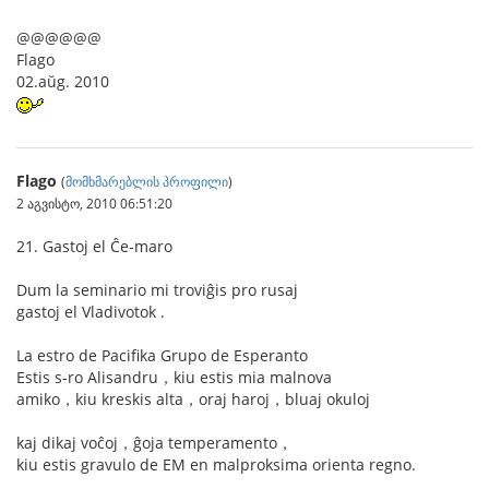
@@@@@@
Flago
02.aŭg. 2010
Flago
(
მომხმარებლის პროფილი
)
2 აგვისტო, 2010 06:51:20
21. Gastoj el Ĉe-maro
Dum la seminario mi troviĝis pro rusaj
gastoj el Vladivotok .
La estro de Pacifika Grupo de Esperanto
Estis s-ro Alisandru，kiu estis mia malnova
amiko，kiu kreskis alta，oraj haroj，bluaj okuloj
kaj dikaj voĉoj，ĝoja temperamento，
kiu estis gravulo de EM en malproksima orienta regno.