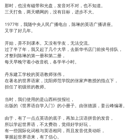
那时，也没有磁带和光盘，发音对不对，也不知道。
三天打鱼，两天晒网的，没有目标，进步不大。
1977年，我随中央人民广播电台，陈琳的英语广播讲座。
又学了好几年。
开始，弄不到课本。又没有学友，无法交流。
过了半了年，我又起了几个大早，去新华书店门前挨号排队，
才整到陈琳的第一册和第二册，
每天早晚守着小收音机，各学半小时。
丹东建工学校的英语教师张伟，
在著名的世界语家，沈阳师范学院的张家声教授的指点下，
担任了初级班的教师。
当时，我们使用的是山西科技报社，
出版的《世界语自学入门》的小册子。由张德源，姜云峰编著。
由于，有了一点点英语的底子，再加上汉语拼音的发音，
所以学起世界语，不太费劲，觉得好学好玩，
有一些国际化词根与英语相同，而且发音优美动听，
掌握起世界语来，有了信心。