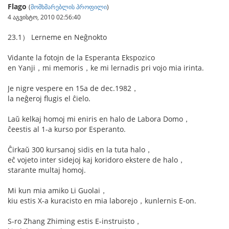
Flago
(
მომხმარებლის პროფილი
)
4 აგვისტო, 2010 02:56:40
23.1） Lerneme en Neĝnokto
Vidante la fotojn de la Esperanta Ekspozico
en Yanji，mi memoris，ke mi lernadis pri vojo mia irinta.
Je nigre vespere en 15a de dec.1982，
la neĝeroj flugis el ĉielo.
Laŭ kelkaj homoj mi eniris en halo de Labora Domo，
ĉeestis al 1-a kurso por Esperanto.
Ĉirkaŭ 300 kursanoj sidis en la tuta halo，
eĉ vojeto inter sidejoj kaj koridoro ekstere de halo，
starante multaj homoj.
Mi kun mia amiko Li Guolai，
kiu estis X-a kuracisto en mia laborejo，kunlernis E-on.
S-ro Zhang Zhiming estis E-instruisto，