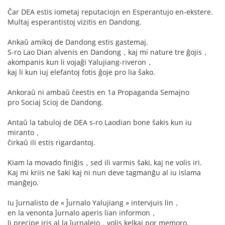
Ĉar DEA estis iometaj reputaciojn en Esperantujo en-ekstere.
Multaj esperantistoj vizitis en Dandong.
Ankaŭ amikoj de Dandong estis gastemaj.
S-ro Lao Dian alvenis en Dandong，kaj mi nature tre ĝojis，
akompanis kun li vojaĝi Yalujiang-riveron，
kaj li kun iuj elefantoj fotis ĝoje pro lia ŝako.
Ankoraŭ ni ambaŭ ĉeestis en 1a Propaganda Semajno
pro Sociaj Scioj de Dandong.
Antaŭ la tabuloj de DEA s-ro Laodian bone ŝakis kun iu
miranto，
ĉirkaŭ ili estis rigardantoj.
Kiam la movado finiĝis，sed ili varmis ŝaki, kaj ne volis iri.
Kaj mi kriis ne ŝaki kaj ni nun deve tagmanĝu al iu islama
manĝejo.
Iu ĵurnalisto de « Ĵurnalo Yalujiang » intervjuis lin，
en la venonta ĵurnalo aperis lian informon，
li precipe iris al la ĵurnalejo，volis kelkaj por memoro.