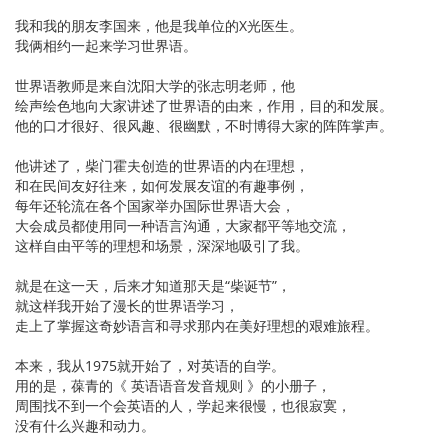
我和我的朋友李国来，他是我单位的X光医生。
我俩相约一起来学习世界语。
世界语教师是来自沈阳大学的张志明老师，他
绘声绘色地向大家讲述了世界语的由来，作用，目的和发展。
他的口才很好、很风趣、很幽默，不时博得大家的阵阵掌声。
他讲述了，柴门霍夫创造的世界语的内在理想，
和在民间友好往来，如何发展友谊的有趣事例，
每年还轮流在各个国家举办国际世界语大会，
大会成员都使用同一种语言沟通，大家都平等地交流，
这样自由平等的理想和场景，深深地吸引了我。
就是在这一天，后来才知道那天是“柴诞节”，
就这样我开始了漫长的世界语学习，
走上了掌握这奇妙语言和寻求那内在美好理想的艰难旅程。
本来，我从1975就开始了，对英语的自学。
用的是，葆青的《 英语语音发音规则 》的小册子，
周围找不到一个会英语的人，学起来很慢，也很寂寞，
没有什么兴趣和动力。