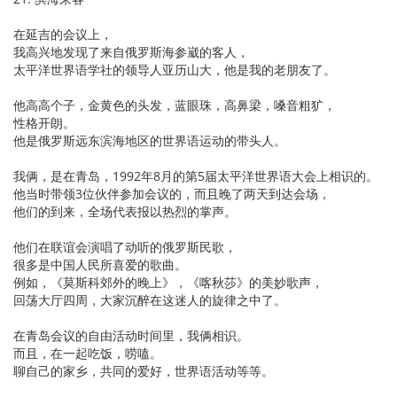
在延吉的会议上，
我高兴地发现了来自俄罗斯海参崴的客人，
太平洋世界语学社的领导人亚历山大，他是我的老朋友了。
他高高个子，金黄色的头发，蓝眼珠，高鼻梁，嗓音粗犷，
性格开朗。
他是俄罗斯远东滨海地区的世界语运动的带头人。
我俩，是在青岛，1992年8月的第5届太平洋世界语大会上相识的。
他当时带领3位伙伴参加会议的，而且晚了两天到达会场，
他们的到来，全场代表报以热烈的掌声。
他们在联谊会演唱了动听的俄罗斯民歌，
很多是中国人民所喜爱的歌曲。
例如，《莫斯科郊外的晚上》，《喀秋莎》的美妙歌声，
回荡大厅四周，大家沉醉在这迷人的旋律之中了。
在青岛会议的自由活动时间里，我俩相识。
而且，在一起吃饭，唠嗑。
聊自己的家乡，共同的爱好，世界语活动等等。