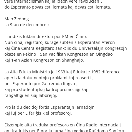
vere internaciisman kaj la ideon vere revolucian，
do Esperanto povas esti lernata kaj devas esti lernata.
Mao Zedong
La 9-an de decembro »
Li indikis luktan direkton por EM en Ĉinio.
Nun ĉinaj registaroj kuraĝe subtenis Esperantan Aferon，
kaj Ĉina Centra Registaro sankciis du Universalajn Kongresojn
okaze en Pekino，5an Pacifikan Kongreson en Qingdao
kaj 1-an Azian Kongreson en Shanghajo.
La Alta Eduka Ministrio je 1963 kaj Eduka je 1982 diference
aperis la dokumentojn proklami kaj reaserti，
per Esperanto por 2a fremda lingvo，
kaj pro studentoj kaj kadroj promociiĝi kaj
rangaltigi en siaj laborejoj.
Pro la du decidoj fortis Esperantajn lernadojn
kaj iuj per E fariĝis kiel profesoroj.
Ekzemple alta traduka profesoro en Ĉina Radio Internacia j
am tradukis per E por la fama ĉina verko « Ruĝdoma Sonĝo »