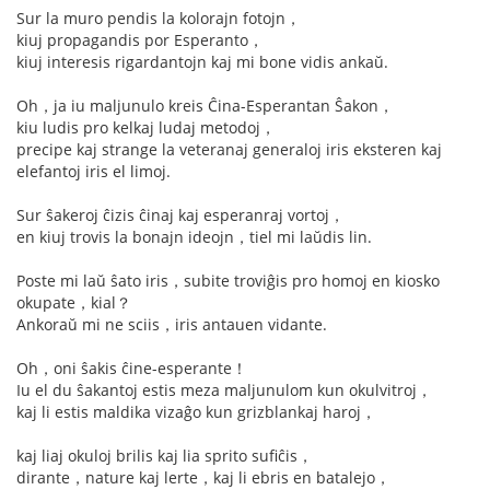
Sur la muro pendis la kolorajn fotojn，
kiuj propagandis por Esperanto，
kiuj interesis rigardantojn kaj mi bone vidis ankaŭ.
Oh，ja iu maljunulo kreis Ĉina-Esperantan Ŝakon，
kiu ludis pro kelkaj ludaj metodoj，
precipe kaj strange la veteranaj generaloj iris eksteren kaj
elefantoj iris el limoj.
Sur ŝakeroj ĉizis ĉinaj kaj esperanraj vortoj，
en kiuj trovis la bonajn ideojn，tiel mi laŭdis lin.
Poste mi laŭ ŝato iris，subite troviĝis pro homoj en kiosko
okupate，kial？
Ankoraŭ mi ne sciis，iris antauen vidante.
Oh，oni ŝakis ĉine-esperante！
Iu el du ŝakantoj estis meza maljunulom kun okulvitroj，
kaj li estis maldika vizaĝo kun grizblankaj haroj，
kaj liaj okuloj brilis kaj lia sprito sufiĉis，
dirante，nature kaj lerte，kaj li ebris en batalejo，