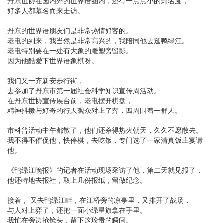
丹东世协在国内外的世界语圈内，还有一点点小的知名度，
好多人都慕名而来走访。
丹东的世界语朋友们是非常热情好客的。
老电的到来，我当然是非常高兴的，我陪同他去逛鸭绿江。
老电特别要在一处有大象的雕塑旁留影。
因为他酷爱下世界语象棋呀。
我们又一齐新安步行街，
去参加了丹东市第一届社会科学知识宣传周活动。
在丹东世协宣传展台前，老电摆开棋盘，
精神抖擞与好奇的行人观众对上了弈，四周围着一群人。
市科普活动中午都散了，他们还杀得热火朝天，久久不愿散去。
我不得不催促他，快停棋，去吃饭，专门选了一家清真饭庄宴请
他。
《鸭绿江晚报》的记者在活动现场采访了他，第二天就见报了，
他还特地去报社，取上几份报纸，留做纪念。
接着， 又去鸭绿江畔，在江桥旁的凉亭里，又排开了战场，
与人对上弈了，还把一面小绿星旗拿在手里。
我忙在旁边抢镜头，留下这珍贵的瞬间。