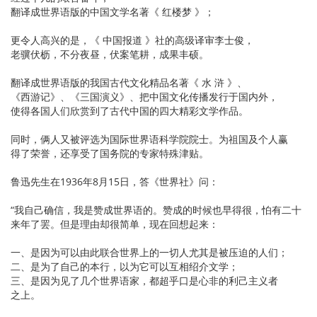
翻译成世界语版的中国文学名著《 红楼梦 》；
更令人高兴的是，《 中国报道 》社的高级译审李士俊，
老骥伏枥，不分夜昼，伏案笔耕，成果丰硕。
翻译成世界语版的我国古代文化精品名著《 水 浒 》、
《西游记》、《三国演义》、把中国文化传播发行于国内外，
使得各国人们欣赏到了古代中国的四大精彩文学作品。
同时，俩人又被评选为国际世界语科学院院士。为祖国及个人赢
得了荣誉，还享受了国务院的专家特殊津贴。
鲁迅先生在1936年8月15日，答《世界社》问：
“我自己确信，我是赞成世界语的。赞成的时候也早得很，怕有二十
来年了罢。但是理由却很简单，现在回想起来：
一、是因为可以由此联合世界上的一切人尤其是被压迫的人们；
二、是为了自己的本行，以为它可以互相绍介文学；
三、是因为见了几个世界语家，都超乎口是心非的利己主义者
之上。