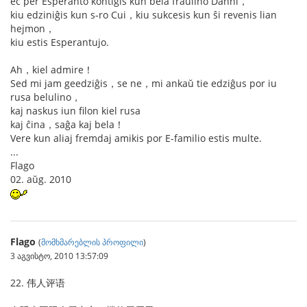
eĉ per Esperanto kontiĝis kun bela fraŭlino Danni，
kiu edziniĝis kun s-ro Cui，kiu sukcesis kun ŝi revenis lian
hejmon，
kiu estis Esperantujo.
Ah，kiel admire！
Sed mi jam geedziĝis，se ne，mi ankaŭ tie edziĝus por iu
rusa belulino，
kaj naskus iun filon kiel rusa
kaj ĉina，saĝa kaj bela！
Vere kun aliaj fremdaj amikis por E-familio estis multe.
...
Flago
02. aŭg. 2010
Flago
(
მომხმარებლის პროფილი
)
3 აგვისტო, 2010 13:57:09
22. 伟人评语