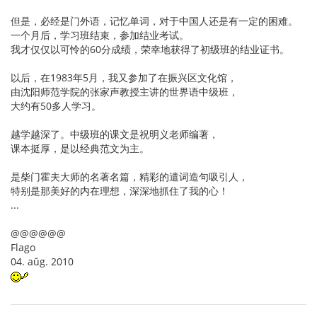
但是，必经是门外语，记忆单词，对于中国人还是有一定的困难。
一个月后，学习班结束，参加结业考试。
我才仅仅以可怜的60分成绩，荣幸地获得了初级班的结业证书。
以后，在1983年5月，我又参加了在振兴区文化馆，
由沈阳师范学院的张家声教授主讲的世界语中级班，
大约有50多人学习。
越学越深了。中级班的课文是祝明义老师编著，
课本挺厚，是以经典范文为主。
是柴门霍夫大师的名著名篇，精彩的遣词造句吸引人，
特别是那美好的内在理想，深深地抓住了我的心！
...
@@@@@@
Flago
04. aŭg. 2010