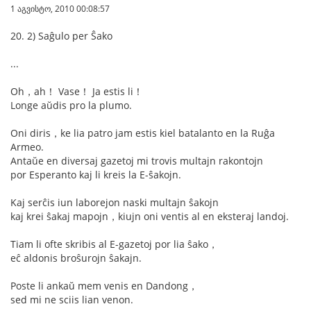
1 აგვისტო, 2010 00:08:57
20. 2) Saĝulo per Ŝako
...
Oh，ah！ Vase！ Ja estis li！
Longe aŭdis pro la plumo.
Oni diris，ke lia patro jam estis kiel batalanto en la Ruĝa
Armeo.
Antaŭe en diversaj gazetoj mi trovis multajn rakontojn
por Esperanto kaj li kreis la E-ŝakojn.
Kaj serĉis iun laborejon naski multajn ŝakojn
kaj krei ŝakaj mapojn，kiujn oni ventis al en eksteraj landoj.
Tiam li ofte skribis al E-gazetoj por lia ŝako，
eĉ aldonis broŝurojn ŝakajn.
Poste li ankaŭ mem venis en Dandong，
sed mi ne sciis lian venon.