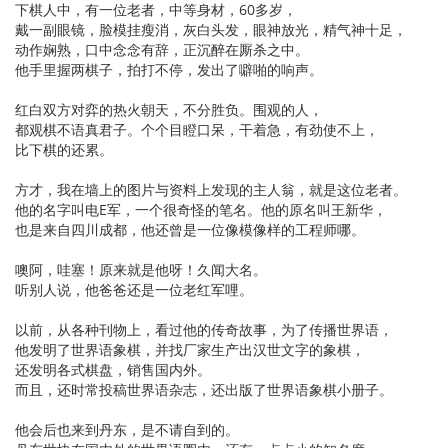
下棋人中，有一位老者，中等身材，60多岁，
戴一副眼镜，脸模挂瘦消，灰白头发，眼神放光，精气神十足，
动作娴熟，口中念念有辞，正沉醉在厮杀之中。
他手里握两棋子，拍打不停，发出了噼啪的响声。
红白双方对弈的热火朝天，不分胜负。围观的人，
都观棋不语真君子。个个目瞪口呆，干着急，有劲使不上，
比下棋的还累。
方才，我在墙上的图片与资料上发现的主人翁，就是这位老者。
他的名字叫电E军，一个很奇怪的笔名。他的原名叫王新华，
也是来自四川成都，他还曾是一位像模像样的工程师哪。
噢阿，哇塞！原来就是他呀！久闻大名。
听别人说，他爸爸还是一位老红军哩。
以前，从各种刊物上，看过他的传奇故事，为了传播世界语，
他发明了世界语象棋，并找厂家生产出汉世文字的象棋，
还发明各式棋盘，销售国内外。
而且，还时常投稿世界语杂志，还出版了世界语象棋小册子。
他会后也来到丹东，是不请自到的。