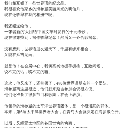
我们相互赠了一些世界语的纪念品。
我很喜欢他家乡的海参崴美丽风光的明信片，
现在还收藏在我的相册中呢。
我还赠送给他，
一张崭新的‘大团结’中国文革时发行的十元纸钞，
现在很难找到，留作收藏纪念！然后又一齐合影留念。
没有想到，世界语朋友遍天下，千里有缘来相会，
又能在延吉见面。
就是他！在会展中心，我俩高兴地握手拥抱，互致问候，
说不完的话，唠不完的磕。
这次，他又来了，还带领了，有8位世界语朋友的一个团队。
海参崴离这里很近，他们赶来延吉参加会议很方便。
他们还准备了很多节目和歌舞，在会上表演。
他领导的海参崴的太平洋世界语团体，是一个很活跃的群体。
本来，第6届太平洋世界语大会，在青岛大会就决定在海参崴召开。
以后，又经亚太地区的各国世协的协商，