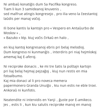
Ni ambaŭ konatiĝis dum 5a Pacifika kongreso.
Tiam li kun 3 samideanoj knuvenis，
sed malfrue atingis kongresejo，pro ilia veno la ĉeestantoj
laŭdis per manaj voĉoj.
Ili bone kantis la kantojn pro « Vespero en Antaŭurbo de
Moskov »，
« Bazuko » ktp. kiuj voĉis ĉirkaŭ en halo，
en kiuj kantoj kongresanoj ebris pri belaj melodioj.
Dum kongreso ni kunmanĝis，interdiris pri niaj hejmlokoj
amemaj kaj E-aferoj.
Ni reciproke donacis，ke mi tre ŝatis la poŝtajn kartojn
pri liaj belaj hejmaj pejzaĝoj，kiuj nun restis en mia
fotoalbumo.
Kaj mia donaci al li pro noveca memera
papermonero Granda Unuiĝo，kiu nun estis ne eble trovi.
Ankoraŭ ni kunfotis.
Neatendite ni intervidis en Yanji，ĝuste por E-amikeco.
Jes，estis li，kun kiu salutis reciproke manoj en manoj