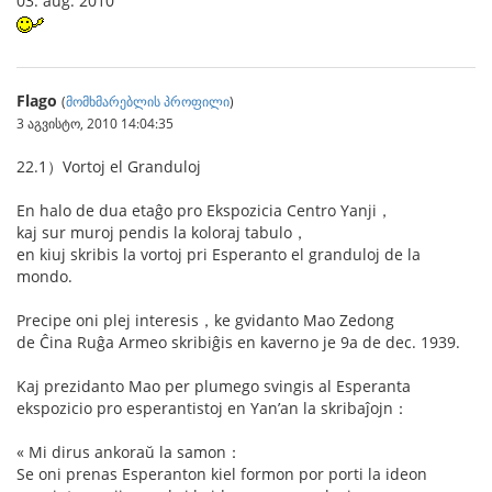
03. aŭg. 2010
Flago
(
მომხმარებლის პროფილი
)
3 აგვისტო, 2010 14:04:35
22.1）Vortoj el Granduloj
En halo de dua etaĝo pro Ekspozicia Centro Yanji，
kaj sur muroj pendis la koloraj tabulo，
en kiuj skribis la vortoj pri Esperanto el granduloj de la
mondo.
Precipe oni plej interesis，ke gvidanto Mao Zedong
de Ĉina Ruĝa Armeo skribiĝis en kaverno je 9a de dec. 1939.
Kaj prezidanto Mao per plumego svingis al Esperanta
ekspozicio pro esperantistoj en Yan’an la skribaĵojn：
« Mi dirus ankoraŭ la samon：
Se oni prenas Esperanton kiel formon por porti la ideon