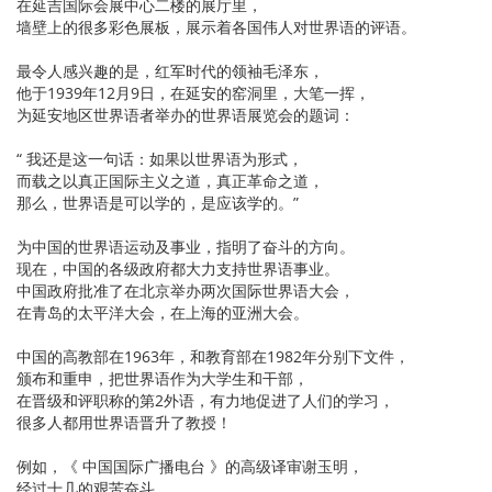
在延吉国际会展中心二楼的展厅里，
墙壁上的很多彩色展板，展示着各国伟人对世界语的评语。
最令人感兴趣的是，红军时代的领袖毛泽东，
他于1939年12月9日，在延安的窑洞里，大笔一挥，
为延安地区世界语者举办的世界语展览会的题词：
“ 我还是这一句话：如果以世界语为形式，
而载之以真正国际主义之道，真正革命之道，
那么，世界语是可以学的，是应该学的。”
为中国的世界语运动及事业，指明了奋斗的方向。
现在，中国的各级政府都大力支持世界语事业。
中国政府批准了在北京举办两次国际世界语大会，
在青岛的太平洋大会，在上海的亚洲大会。
中国的高教部在1963年，和教育部在1982年分别下文件，
颁布和重申，把世界语作为大学生和干部，
在晋级和评职称的第2外语，有力地促进了人们的学习，
很多人都用世界语晋升了教授！
例如，《 中国国际广播电台 》的高级译审谢玉明，
经过十几的艰苦奋斗，