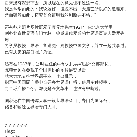
后来没有深想下去，所以现在的意见也不过这一点。
我是常常如此的：我说这好，但说不出一大篇它所以好的道理来。
然而确然如此，它究竟会证明我的判断并不错。”
还有些老照片图片展示了蔡元培先生1921年在北京大学里，
创办北京世界语专门学校，曾邀请俄罗斯的世界语盲诗人爱罗先
珂，
向学员教授世界语，鲁迅先生则教授中国文学，并在一起共事过。
已有历史的黑白照片为证。
还有在1963年，当时在任的中华人民共和国外交部部长，
陈毅元帅在参观了全国世协的图片展览以后，
就大力地支持世界语事业，作出批示，
指示中国国际广播电台开办世界语广播，使用多种频率，
向全球广播至今。即使是在文革中，也没有中断过。
国家还在中国传媒大学开设世界语科目，专门为国际台，
储备和输送世界语专门人才。
...
@@@@@@
Flago