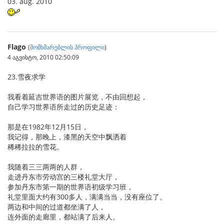
03. aŭg. 2010
Flago
(
მომხმარებლის პროფილი
)
4 აგვისტო, 2010 02:50:09
23.雪夜求学
我看着延吉世界语的图片展览，不由回想起，
自己学习世界语所走过的历史足迹：
那是在1982年12月15日，
我记得，那晚上，漆黑的天空中飘洒着
稀稀拉拉的雪花。
我随着三三两两的人群，
走进丹东市劳动宫的三楼礼堂大厅，
参加丹东市第一期的世界语初级学习班，
礼堂里面大约有300多人，满满当当，没有座位了。
两边和中间的过道都坐满了人，
连外面的走廊里，都站满了后来人。