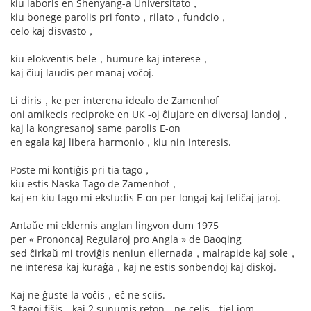
kiu laboris en Shenyang-a Universitato，
kiu bonege parolis pri fonto，rilato，fundcio，
celo kaj disvasto，
kiu elokventis bele，humure kaj interese，
kaj ĉiuj laudis per manaj voĉoj.
Li diris，ke per interena idealo de Zamenhof
oni amikecis reciproke en UK -oj ĉiujare en diversaj landoj，
kaj la kongresanoj same parolis E-on
en egala kaj libera harmonio，kiu nin interesis.
Poste mi kontiĝis pri tia tago，
kiu estis Naska Tago de Zamenhof，
kaj en kiu tago mi ekstudis E-on per longaj kaj feliĉaj jaroj.
Antaŭe mi eklernis anglan lingvon dum 1975
per « Prononcaj Regularoj pro Angla » de Baoqing
sed ĉirkaŭ mi troviĝis neniun ellernada，malrapide kaj sole，
ne interesa kaj kuraĝa，kaj ne estis sonbendoj kaj diskoj.
Kaj ne ĝuste la voĉis，eĉ ne sciis.
3 tagoj fiŝis，kaj 2 sunumis reton，ne celis，tiel iom