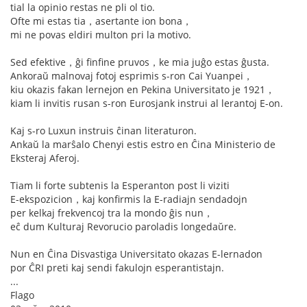
tial la opinio restas ne pli ol tio.
Ofte mi estas tia，asertante ion bona，
mi ne povas eldiri multon pri la motivo.
Sed efektive，ĝi finfine pruvos，ke mia juĝo estas ĝusta.
Ankoraŭ malnovaj fotoj esprimis s-ron Cai Yuanpei，
kiu okazis fakan lernejon en Pekina Universitato je 1921，
kiam li invitis rusan s-ron Eurosjank instrui al lerantoj E-on.
Kaj s-ro Luxun instruis ĉinan literaturon.
Ankaŭ la marŝalo Chenyi estis estro en Ĉina Ministerio de
Eksteraj Aferoj.
Tiam li forte subtenis la Esperanton post li viziti
E-ekspozicion，kaj konfirmis la E-radiajn sendadojn
per kelkaj frekvencoj tra la mondo ĝis nun，
eĉ dum Kulturaj Revorucio paroladis longedaŭre.
Nun en Ĉina Disvastiga Universitato okazas E-lernadon
por ĈRI preti kaj sendi fakulojn esperantistajn.
...
Flago