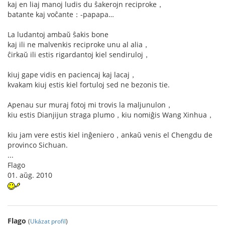
kaj en liaj manoj ludis du ŝakerojn reciproke，
batante kaj voĉante：-papapa…
La ludantoj ambaŭ ŝakis bone
kaj ili ne malvenkis reciproke unu al alia，
ĉirkaŭ ili estis rigardantoj kiel sendiruloj，
kiuj gape vidis en paciencaj kaj lacaj，
kvakam kiuj estis kiel fortuloj sed ne bezonis tie.
Apenau sur muraj fotoj mi trovis la maljunulon，
kiu estis Dianjijun straga plumo，kiu nomiĝis Wang Xinhua，
kiu jam vere estis kiel inĝeniero，ankaŭ venis el Chengdu de
provinco Sichuan.
...
Flago
01. aŭg. 2010
Flago
(
Ukázat profil
)