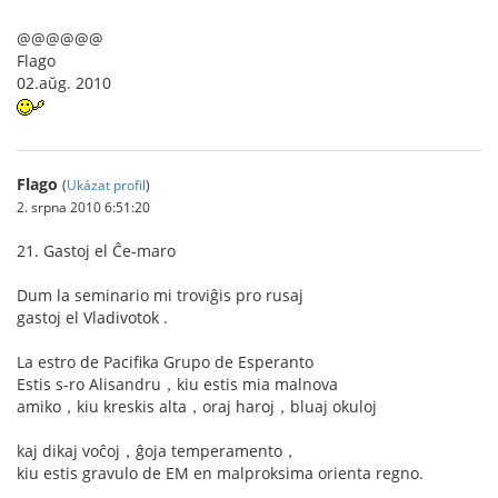
@@@@@@
Flago
02.aŭg. 2010
Flago
(
Ukázat profil
)
2. srpna 2010 6:51:20
21. Gastoj el Ĉe-maro
Dum la seminario mi troviĝis pro rusaj
gastoj el Vladivotok .
La estro de Pacifika Grupo de Esperanto
Estis s-ro Alisandru，kiu estis mia malnova
amiko，kiu kreskis alta，oraj haroj，bluaj okuloj
kaj dikaj voĉoj，ĝoja temperamento，
kiu estis gravulo de EM en malproksima orienta regno.