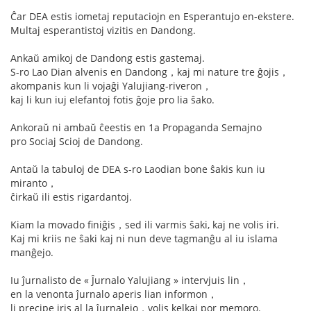
Ĉar DEA estis iometaj reputaciojn en Esperantujo en-ekstere.
Multaj esperantistoj vizitis en Dandong.
Ankaŭ amikoj de Dandong estis gastemaj.
S-ro Lao Dian alvenis en Dandong，kaj mi nature tre ĝojis，
akompanis kun li vojaĝi Yalujiang-riveron，
kaj li kun iuj elefantoj fotis ĝoje pro lia ŝako.
Ankoraŭ ni ambaŭ ĉeestis en 1a Propaganda Semajno
pro Sociaj Scioj de Dandong.
Antaŭ la tabuloj de DEA s-ro Laodian bone ŝakis kun iu
miranto，
ĉirkaŭ ili estis rigardantoj.
Kiam la movado finiĝis，sed ili varmis ŝaki, kaj ne volis iri.
Kaj mi kriis ne ŝaki kaj ni nun deve tagmanĝu al iu islama
manĝejo.
Iu ĵurnalisto de « Ĵurnalo Yalujiang » intervjuis lin，
en la venonta ĵurnalo aperis lian informon，
li precipe iris al la ĵurnalejo，volis kelkaj por memoro.