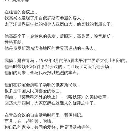
在延吉的会议上，
我高兴地发现了来自俄罗斯海参崴的客人，
太平洋世界语学社的领导人亚历山大，他是我的老朋友了。
他高高个子，金黄色的头发，蓝眼珠，高鼻梁，嗓音粗犷，
性格开朗。
他是俄罗斯远东滨海地区的世界语运动的带头人。
我俩，是在青岛，1992年8月的第5届太平洋世界语大会上相识的。
他当时带领3位伙伴参加会议的，而且晚了两天到达会场，
他们的到来，全场代表报以热烈的掌声。
他们在联谊会演唱了动听的俄罗斯民歌，
很多是中国人民所喜爱的歌曲。
例如，《莫斯科郊外的晚上》，《喀秋莎》的美妙歌声，
回荡大厅四周，大家沉醉在这迷人的旋律之中了。
在青岛会议的自由活动时间里，我俩相识。
而且，在一起吃饭，唠嗑。
聊自己的家乡，共同的爱好，世界语活动等等。