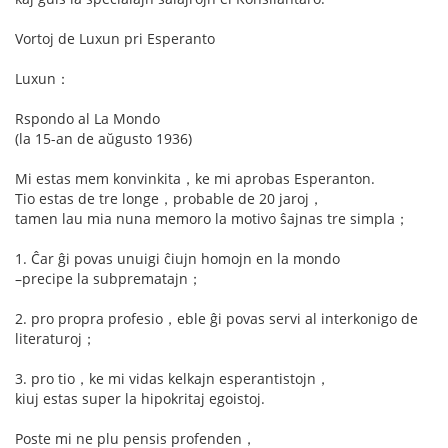
Vortoj de Luxun pri Esperanto
Luxun：
Rspondo al La Mondo
(la 15-an de aŭgusto 1936)
Mi estas mem konvinkita，ke mi aprobas Esperanton.
Tio estas de tre longe，probable de 20 jaroj，
tamen lau mia nuna memoro la motivo ŝajnas tre simpla；
1. Ĉar ĝi povas unuigi ĉiujn homojn en la mondo
–precipe la subprematajn；
2. pro propra profesio，eble ĝi povas servi al interkonigo de
literaturoj；
3. pro tio，ke mi vidas kelkajn esperantistojn，
kiuj estas super la hipokritaj egoistoj.
Poste mi ne plu pensis profenden，