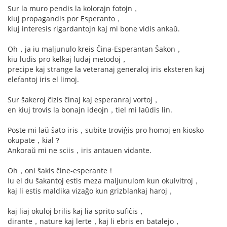
Sur la muro pendis la kolorajn fotojn，
kiuj propagandis por Esperanto，
kiuj interesis rigardantojn kaj mi bone vidis ankaŭ.
Oh，ja iu maljunulo kreis Ĉina-Esperantan Ŝakon，
kiu ludis pro kelkaj ludaj metodoj，
precipe kaj strange la veteranaj generaloj iris eksteren kaj
elefantoj iris el limoj.
Sur ŝakeroj ĉizis ĉinaj kaj esperanraj vortoj，
en kiuj trovis la bonajn ideojn，tiel mi laŭdis lin.
Poste mi laŭ ŝato iris，subite troviĝis pro homoj en kiosko
okupate，kial？
Ankoraŭ mi ne sciis，iris antauen vidante.
Oh，oni ŝakis ĉine-esperante！
Iu el du ŝakantoj estis meza maljunulom kun okulvitroj，
kaj li estis maldika vizaĝo kun grizblankaj haroj，
kaj liaj okuloj brilis kaj lia sprito sufiĉis，
dirante，nature kaj lerte，kaj li ebris en batalejo，