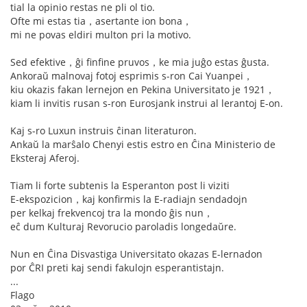
tial la opinio restas ne pli ol tio.
Ofte mi estas tia，asertante ion bona，
mi ne povas eldiri multon pri la motivo.
Sed efektive，ĝi finfine pruvos，ke mia juĝo estas ĝusta.
Ankoraŭ malnovaj fotoj esprimis s-ron Cai Yuanpei，
kiu okazis fakan lernejon en Pekina Universitato je 1921，
kiam li invitis rusan s-ron Eurosjank instrui al lerantoj E-on.
Kaj s-ro Luxun instruis ĉinan literaturon.
Ankaŭ la marŝalo Chenyi estis estro en Ĉina Ministerio de
Eksteraj Aferoj.
Tiam li forte subtenis la Esperanton post li viziti
E-ekspozicion，kaj konfirmis la E-radiajn sendadojn
per kelkaj frekvencoj tra la mondo ĝis nun，
eĉ dum Kulturaj Revorucio paroladis longedaŭre.
Nun en Ĉina Disvastiga Universitato okazas E-lernadon
por ĈRI preti kaj sendi fakulojn esperantistajn.
...
Flago