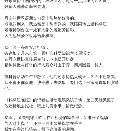
丹东世协在国内外的世界语圈内，还有一点点小的知名度，
好多人都慕名而来走访。
丹东的世界语朋友们是非常热情好客的。
老电的到来，我当然是非常高兴的，我陪同他去逛鸭绿江。
老电特别要在一处有大象的雕塑旁留影。
因为他酷爱下世界语象棋呀。
我们又一齐新安步行街，
去参加了丹东市第一届社会科学知识宣传周活动。
在丹东世协宣传展台前，老电摆开棋盘，
精神抖擞与好奇的行人观众对上了弈，四周围着一群人。
市科普活动中午都散了，他们还杀得热火朝天，久久不愿散去。
我不得不催促他，快停棋，去吃饭，专门选了一家清真饭庄宴请
他。
《鸭绿江晚报》的记者在活动现场采访了他，第二天就见报了，
他还特地去报社，取上几份报纸，留做纪念。
接着， 又去鸭绿江畔，在江桥旁的凉亭里，又排开了战场，
与人对上弈了，还把一面小绿星旗拿在手里。
我忙在旁边抢镜头，留下这珍贵的瞬间。