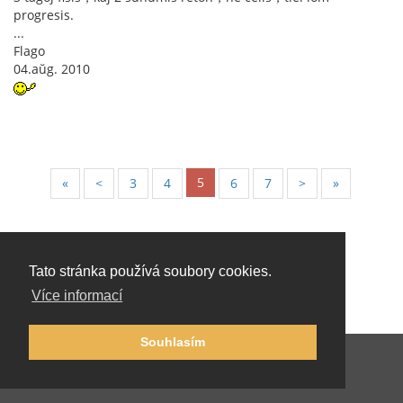
progresis.
...
Flago
04.aŭg. 2010
5
«
<
3
4
6
7
>
»
Tato stránka používá soubory cookies.
Více informací
Souhlasím
Česky