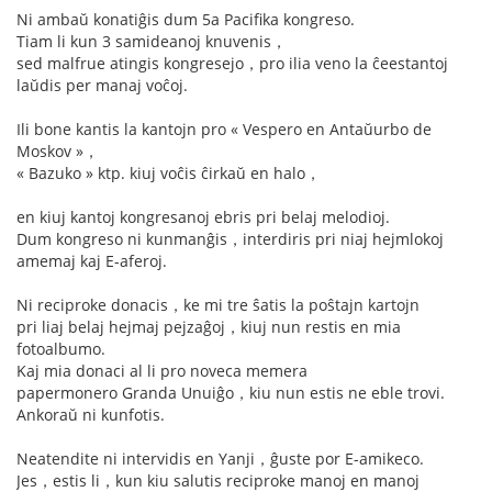
Ni ambaŭ konatiĝis dum 5a Pacifika kongreso.
Tiam li kun 3 samideanoj knuvenis，
sed malfrue atingis kongresejo，pro ilia veno la ĉeestantoj
laŭdis per manaj voĉoj.
Ili bone kantis la kantojn pro « Vespero en Antaŭurbo de
Moskov »，
« Bazuko » ktp. kiuj voĉis ĉirkaŭ en halo，
en kiuj kantoj kongresanoj ebris pri belaj melodioj.
Dum kongreso ni kunmanĝis，interdiris pri niaj hejmlokoj
amemaj kaj E-aferoj.
Ni reciproke donacis，ke mi tre ŝatis la poŝtajn kartojn
pri liaj belaj hejmaj pejzaĝoj，kiuj nun restis en mia
fotoalbumo.
Kaj mia donaci al li pro noveca memera
papermonero Granda Unuiĝo，kiu nun estis ne eble trovi.
Ankoraŭ ni kunfotis.
Neatendite ni intervidis en Yanji，ĝuste por E-amikeco.
Jes，estis li，kun kiu salutis reciproke manoj en manoj