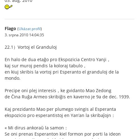
03. aŭg. 2010
Flago
(
Ukázat profil
)
3. srpna 2010 14:04:35
22.1）Vortoj el Granduloj
En halo de dua etaĝo pro Ekspozicia Centro Yanji，
kaj sur muroj pendis la koloraj tabulo，
en kiuj skribis la vortoj pri Esperanto el granduloj de la
mondo.
Precipe oni plej interesis，ke gvidanto Mao Zedong
de Ĉina Ruĝa Armeo skribiĝis en kaverno je 9a de dec. 1939.
Kaj prezidanto Mao per plumego svingis al Esperanta
ekspozicio pro esperantistoj en Yan’an la skribaĵojn：
« Mi dirus ankoraŭ la samon：
Se oni prenas Esperanton kiel formon por porti la ideon