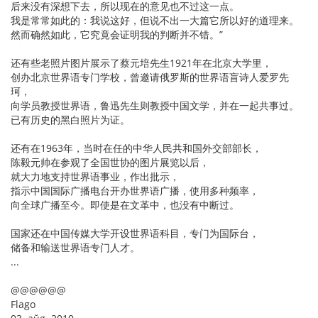
后来没有深想下去，所以现在的意见也不过这一点。
我是常常如此的：我说这好，但说不出一大篇它所以好的道理来。
然而确然如此，它究竟会证明我的判断并不错。”
还有些老照片图片展示了蔡元培先生1921年在北京大学里，
创办北京世界语专门学校，曾邀请俄罗斯的世界语盲诗人爱罗先
珂，
向学员教授世界语，鲁迅先生则教授中国文学，并在一起共事过。
已有历史的黑白照片为证。
还有在1963年，当时在任的中华人民共和国外交部部长，
陈毅元帅在参观了全国世协的图片展览以后，
就大力地支持世界语事业，作出批示，
指示中国国际广播电台开办世界语广播，使用多种频率，
向全球广播至今。即使是在文革中，也没有中断过。
国家还在中国传媒大学开设世界语科目，专门为国际台，
储备和输送世界语专门人才。
...
@@@@@@
Flago