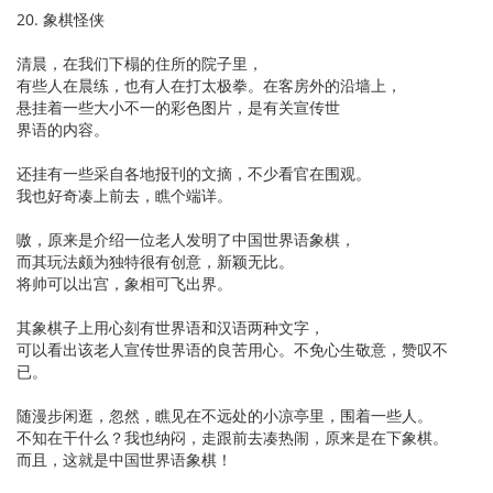
20. 象棋怪侠
清晨，在我们下榻的住所的院子里，
有些人在晨练，也有人在打太极拳。在客房外的沿墙上，
悬挂着一些大小不一的彩色图片，是有关宣传世
界语的内容。
还挂有一些采自各地报刊的文摘，不少看官在围观。
我也好奇凑上前去，瞧个端详。
嗷，原来是介绍一位老人发明了中国世界语象棋，
而其玩法颇为独特很有创意，新颖无比。
将帅可以出宫，象相可飞出界。
其象棋子上用心刻有世界语和汉语两种文字，
可以看出该老人宣传世界语的良苦用心。不免心生敬意，赞叹不
已。
随漫步闲逛，忽然，瞧见在不远处的小凉亭里，围着一些人。
不知在干什么？我也纳闷，走跟前去凑热闹，原来是在下象棋。
而且，这就是中国世界语象棋！