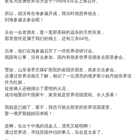
更名为亚洲世界语大会于1996年8月在上海召开。
所以，就没有在海参崴开成，我当时就想奔他去，
到海参崴去参会呢！
去会一会老朋友，逛一逛那美丽的远东的天然良港，
那里曾经是属于我们的领土，还有江东64屯。
后来，他们在海参崴召开了一些世界语研讨会。
我因有公事，没有去参加。国内有很多世界语朋友去那里参会。
譬如，山东省枣庄煤矿医院的崔国庆朋友，就多次去参会。
还通过世界语相互了解，相识了一位漂亮的俄罗斯小姐丹妮世界语
作为红娘，
促使俩人还碰撞出了爱情的火花，
成功地娶回中国家中，家里就是世界语国度啦。令人羡慕！
我就是已婚了，要不，我也可能去那里的世界语国度里，
娶一俄罗斯靓妞回来呢！
是啊，生出个中俄的混血儿，漂亮又聪明啊！
通过世界语，寻找异国伴侣的事儿，实在是太多了。
...