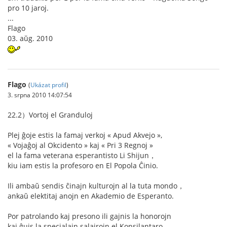
pro 10 jaroj.
...
Flago
03. aŭg. 2010
Flago
(
Ukázat profil
)
3. srpna 2010 14:07:54
22.2）Vortoj el Granduloj
Plej ĝoje estis la famaj verkoj « Apud Akvejo »,
« Vojaĝoj al Okcidento » kaj « Pri 3 Regnoj »
el la fama veterana esperantisto Li Shijun，
kiu iam estis la profesoro en El Popola Ĉinio.
Ili ambaŭ sendis ĉinajn kulturojn al la tuta mondo，
ankaŭ elektitaj anojn en Akademio de Esperanto.
Por patrolando kaj presono ili gajnis la honorojn
kaj ĝuis la specialajn salajrojn el Konsilantaro.