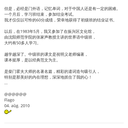
但是，必经是门外语，记忆单词，对于中国人还是有一定的困难。
一个月后，学习班结束，参加结业考试。
我才仅仅以可怜的60分成绩，荣幸地获得了初级班的结业证书。
以后，在1983年5月，我又参加了在振兴区文化馆，
由沈阳师范学院的张家声教授主讲的世界语中级班，
大约有50多人学习。
越学越深了。中级班的课文是祝明义老师编著，
课本挺厚，是以经典范文为主。
是柴门霍夫大师的名著名篇，精彩的遣词造句吸引人，
特别是那美好的内在理想，深深地抓住了我的心！
...
@@@@@@
Flago
04. aŭg. 2010