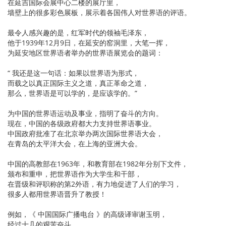
在延吉国际会展中心二楼的展厅里，
墙壁上的很多彩色展板，展示着各国伟人对世界语的评语。
最令人感兴趣的是，红军时代的领袖毛泽东，
他于1939年12月9日，在延安的窑洞里，大笔一挥，
为延安地区世界语者举办的世界语展览会的题词：
“ 我还是这一句话：如果以世界语为形式，
而载之以真正国际主义之道，真正革命之道，
那么，世界语是可以学的，是应该学的。”
为中国的世界语运动及事业，指明了奋斗的方向。
现在，中国的各级政府都大力支持世界语事业。
中国政府批准了在北京举办两次国际世界语大会，
在青岛的太平洋大会，在上海的亚洲大会。
中国的高教部在1963年，和教育部在1982年分别下文件，
颁布和重申，把世界语作为大学生和干部，
在晋级和评职称的第2外语，有力地促进了人们的学习，
很多人都用世界语晋升了教授！
例如，《 中国国际广播电台 》的高级译审谢玉明，
经过十几的艰苦奋斗，