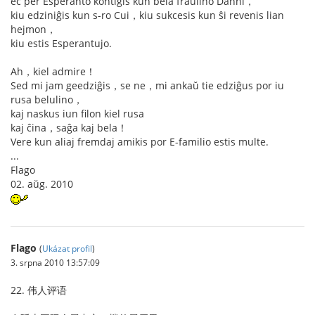
eĉ per Esperanto kontiĝis kun bela fraŭlino Danni，
kiu edziniĝis kun s-ro Cui，kiu sukcesis kun ŝi revenis lian
hejmon，
kiu estis Esperantujo.
Ah，kiel admire！
Sed mi jam geedziĝis，se ne，mi ankaŭ tie edziĝus por iu
rusa belulino，
kaj naskus iun filon kiel rusa
kaj ĉina，saĝa kaj bela！
Vere kun aliaj fremdaj amikis por E-familio estis multe.
...
Flago
02. aŭg. 2010
Flago
(
Ukázat profil
)
3. srpna 2010 13:57:09
22. 伟人评语