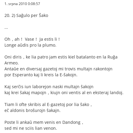
1. srpna 2010 0:08:57
20. 2) Saĝulo per Ŝako
...
Oh，ah！ Vase！ Ja estis li！
Longe aŭdis pro la plumo.
Oni diris，ke lia patro jam estis kiel batalanto en la Ruĝa
Armeo.
Antaŭe en diversaj gazetoj mi trovis multajn rakontojn
por Esperanto kaj li kreis la E-ŝakojn.
Kaj serĉis iun laborejon naski multajn ŝakojn
kaj krei ŝakaj mapojn，kiujn oni ventis al en eksteraj landoj.
Tiam li ofte skribis al E-gazetoj por lia ŝako，
eĉ aldonis broŝurojn ŝakajn.
Poste li ankaŭ mem venis en Dandong，
sed mi ne sciis lian venon.