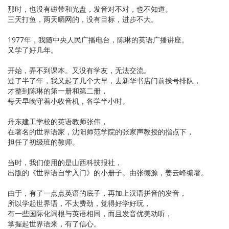
那时，也没有磁带和光盘，发音对不对，也不知道。
三天打鱼，两天晒网的，没有目标，进步不大。
1977年，我随中央人民广播电台，陈琳的英语广播讲座。
又学了好几年。
开始，弄不到课本。又没有学友，无法交流。
过了半了年，我又起了几个大早，去新华书店门前挨号排队，
才整到陈琳的第一册和第二册，
每天早晚守着小收音机，各学半小时。
丹东建工学校的英语教师张伟，
在著名的世界语家，沈阳师范学院的张家声教授的指点下，
担任了初级班的教师。
当时，我们使用的是山西科技报社，
出版的《世界语自学入门》的小册子。由张德源，姜云峰编著。
由于，有了一点点英语的底子，再加上汉语拼音的发音，
所以学起世界语，不太费劲，觉得好学好玩，
有一些国际化词根与英语相同，而且发音优美动听，
掌握起世界语来，有了信心。