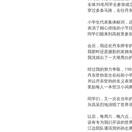
全体39名同学去参加成
穿过多条马路，去往丹
小学生代表集体献词，
表演了精心排练的小节
同学们能来到高校里参
会后，我还在丹东师专
我那时还是摄影的发烧
我洗就出了一大堆黑白
经过我的努力争取，198
丹东世协首次在站前小
并以丹东世协的名义表
奖励每人一本世汉小词
同学们，又一次在当年
兴高采烈地演唱了世界
以后，每周六，晚六点
设有专为我们开设的世
江边部队通讯营的孙志