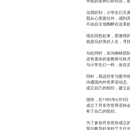
学校的老师们听到后，
当我听到，小学生们天
我从心里面往外，感到
不由自主地陶醉在这美
现在回想起来，那激情
就是玩好美好人生，寻
与此同时，东沟柳林部
还有退休的老教师马秋
与小学生们一样，坐在
同时，我还经常与图书
沟通国内外世界语动态
成立自己的组织，建立
很快，在1985年6月9
成立了丹东市世界语协
有了自己的组织。
为了参加丹东世协成立
我与教导处张桂兰主任