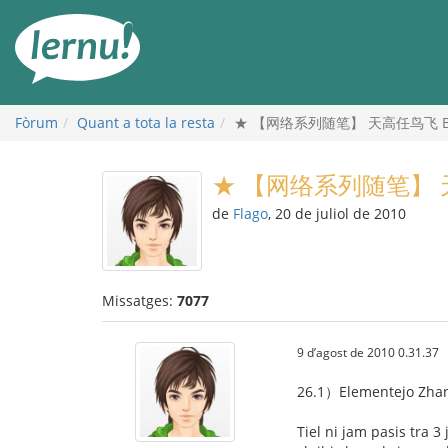
Al
contingut
Fòrum
Quant a tota la resta
★ 【网络系列随笔】 天高任鸟飞 Birdo
★ 【网络系列随笔】 天高任
de
Flago
, 20 de juliol de 2010
Missatges:
7077
9 d’agost de 2010 0.31.37
26.1）Elementejo Zha
Tiel ni jam pasis tra 3