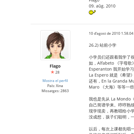
09. aŭg. 2010
10 d’agost de 2010 1.58.04
26.2) 站前小学
小学员们还跟着我学了
如，Alfabeto 《字母歌》、
Flago
Esperanton 我开始
28
La Espero 就是《希
Mostra el perfil
还有，En la Grand
País: Xina
Maro 《大海》等等一
Missatges: 2863
我也是先从 La Mond
自己简谱学来。哼哼熟
现学现卖，再教唱给小
没成想，孩子们聪明，
以后，每次上课都先唱