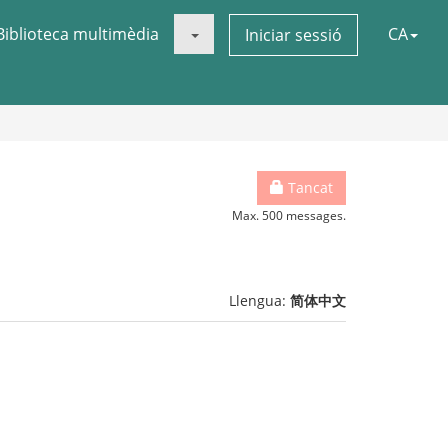
Biblioteca multimèdia
CA
Iniciar sessió
Tancat
Max. 500 messages.
Llengua:
简体中文