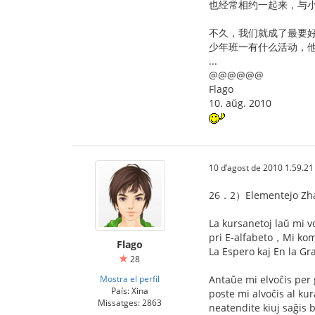
也经常相约一起来，与
不久，我们就成了最要
少年班一有什么活动，
...
@@@@@@
Flago
10. aŭg. 2010
10 d’agost de 2010 1.59.21
26．2）Elementejo Zh
La kursanetoj laŭ mi v
pri E-alfabeto，Mi k
Flago
La Espero kaj En la G
28
Mostra el perfil
Antaŭe mi elvoĉis pe
País: Xina
poste mi alvoĉis al ku
Missatges: 2863
neatendite kiuj saĝis 