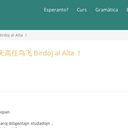
Esperanto?
Curs
Gramàtica
j al Alta ！
鸟飞 Birdoj al Alta ！
nqian
 jaroj diligentajn studadojn，