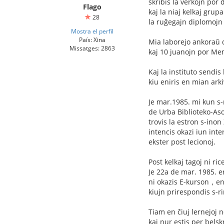
skribis la verkojn por
Flago
kaj la niaj kelkaj grup
28
la ruĝegajn diplomojn k
Mostra el perfil
País: Xina
Mia laborejo ankoraŭ 
Missatges: 2863
kaj 10 juanojn por M
Kaj la instituto sendi
kiu eniris en mian ark
Je mar.1985. mi kun s
de Urba Biblioteko-Aso
trovis la estron s-in
intencis okazi iun int
ekster post lecionoj.
Post kelkaj tagoj ni ri
Je 22a de mar. 1985. e
ni okazis E-kurson，en
kiujn prirespondis s-r
Tiam en ĉiuj lernejoj 
kaj nur estis per bels