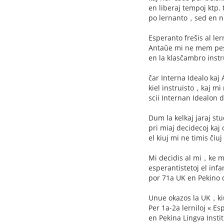
en liberaj tempoj ktp. 
po lernanto，sed en ni
Esperanto freŝis al ler
Antaŭe mi ne mem pesi
en la klasĉambro inst
ĉar Interna Idealo kaj
kiel instruisto，kaj mi
scii Internan Idealon
Dum la kelkaj jaraj stu
pri miaj decidecoj kaj
el kiuj mi ne timis ĉiuj
Mi decidis al mi，ke mi
esperantistetoj el inf
por 71a UK en Pekino 
Unue okazos la UK，kiu
Per 1a-2a lerniloj « Es
en Pekina Lingva Inst