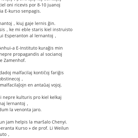
tiel oni ricevis por 8-10 juanoj
a E-kurso senpagis.
nantoj，kiuj gaje lernis ĝin.
s，ke mi eble staris kiel instruisto
rui Esperanton al lernantoj，
 Anhui-a E-Instituto kuraĝis min
 nepre propagandis al socianoj
 de Zamenhof.
dadoj malfacilaj kontiĉoj fariĝis
 obstinecoj，
 malfacilaĵojn en antaŭaj vojoj.
 nepre kulturis pro kiel kelkaj
anaj lernantoj，
dum la venonta jaro.
n jam helpis la marŝalo Chenyi.
peranta Kurso » de prof. Li Weilun
ituto，