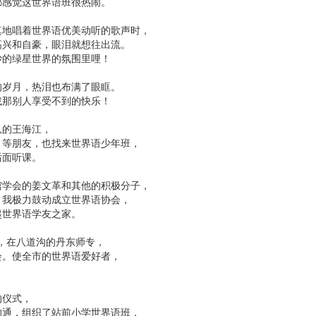
都感觉这世界语班很热闹。
真地唱着世界语优美动听的歌声时，
高兴和自豪，眼泪就想往出流。
妙的绿星世界的氛围里哩！
的岁月，热泪也布满了眼眶。
找那别人享受不到的快乐！
队的王海江，
月等朋友，也找来世界语少年班，
后面听课。
馆学会的姜文革和其他的积极分子，
。我极力鼓动成立世界语协会，
起世界语学友之家。
日，在八道沟的丹东师专，
会。使全市的世界语爱好者，
的仪式，
沟通，组织了站前小学世界语班，