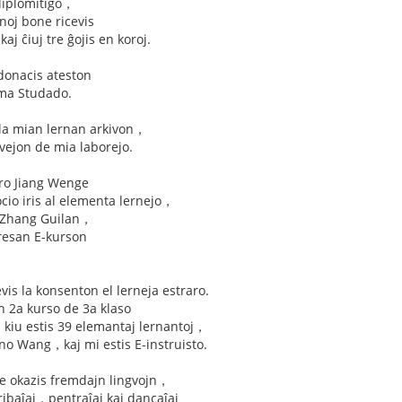
 diplomitiĝo，
anoj bone ricevis
aj ĉiuj tre ĝojis en koroj.
donacis ateston
ema Studado.
s la mian lernan arkivon，
ivejon de mia laborejo.
-ro Jiang Wenge
cio iris al elementa lernejo，
on Zhang Guilan，
eresan E-kurson
cevis la konsenton el lerneja estraro.
n 2a kurso de 3a klaso
 kiu estis 39 elemantaj lernantoj，
ino Wang，kaj mi estis E-instruisto.
ne okazis fremdajn lingvojn，
kribaĵaj，pentraĵaj kaj dancaĵaj