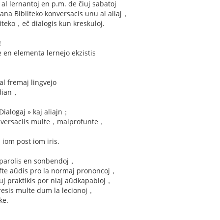
 al lernantoj en p.m. de ĉiuj sabatoj
fana Bibliteko konversacis unu al aliaj，
bliteko，eĉ dialogis kun kreskuloj.
！
e en elementa lernejo ekzistis
 al fremaj lingvejo
udian，
n
Dialogaj » kaj aliajn；
 konversaciis multe，malprofunte，
，
 iom post iom iris.
 parolis en sonbendoj，
ofte aŭdis pro la normaj prononcoj，
uj praktikis por niaj aŭdkapabloj，
gresis multe dum la lecionoj，
ke.