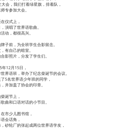
立大会，我们打着绿星旗，排着队，
东师专参加大会。
还在仪式上，
目，演唱了世界语歌曲。
加活动，都很高兴。
的牌子前，为全班学生合影留念。
友，有自己的暗室。
的合影照片，分发了学生们。
5年12月15日，
学世界语班，举办了纪念柴诞节的会议。
奖了5名世界语少年班的同学，
典，并加盖了协会的印章。
的柴诞节上，
语歌曲和口语对话的小节目。
，在市少儿图书馆，
界语会话角，
勇，砂轮厂的张起成两位世界语学友，