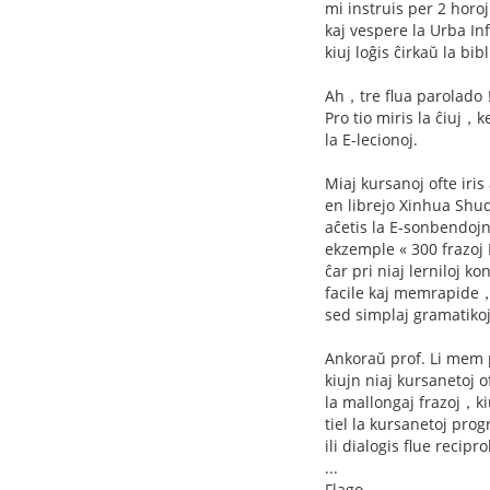
mi instruis per 2 horoj
kaj vespere la Urba In
kiuj loĝis ĉirkaŭ la bi
Ah，tre flua parolado
Pro tio miris la ĉiuj，k
la E-lecionoj.
Miaj kursanoj ofte iris
en librejo Xinhua Sh
aĉetis la E-sonbendoj
ekzemple « 300 frazoj 
ĉar pri niaj lerniloj
facile kaj memrapide
sed simplaj gramatikoj
Ankoraŭ prof. Li mem
kiujn niaj kursanetoj 
la mallongaj frazoj，ki
tiel la kursanetoj pro
ili dialogis flue recipro
...
Flago