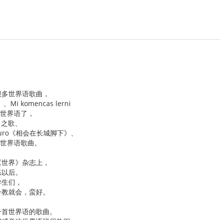
很多世界语歌曲，
Mi komencas lerni
学习世界语了，
望》之歌、
a Muro《相会在长城脚下》、
些世界语歌曲。
o《世界》杂志上，
练以后。
学生们，
一教就会，蛮好。
一首世界语的歌曲。