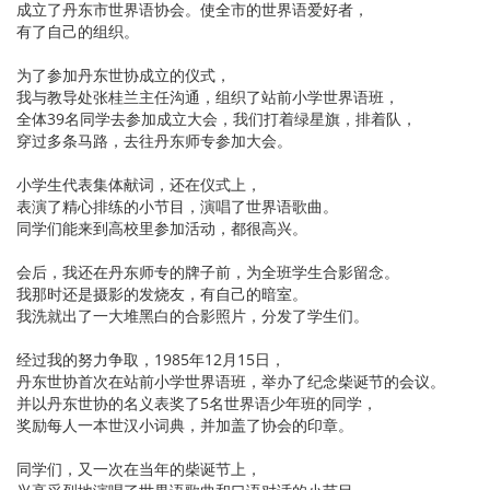
成立了丹东市世界语协会。使全市的世界语爱好者，
有了自己的组织。
为了参加丹东世协成立的仪式，
我与教导处张桂兰主任沟通，组织了站前小学世界语班，
全体39名同学去参加成立大会，我们打着绿星旗，排着队，
穿过多条马路，去往丹东师专参加大会。
小学生代表集体献词，还在仪式上，
表演了精心排练的小节目，演唱了世界语歌曲。
同学们能来到高校里参加活动，都很高兴。
会后，我还在丹东师专的牌子前，为全班学生合影留念。
我那时还是摄影的发烧友，有自己的暗室。
我洗就出了一大堆黑白的合影照片，分发了学生们。
经过我的努力争取，1985年12月15日，
丹东世协首次在站前小学世界语班，举办了纪念柴诞节的会议。
并以丹东世协的名义表奖了5名世界语少年班的同学，
奖励每人一本世汉小词典，并加盖了协会的印章。
同学们，又一次在当年的柴诞节上，