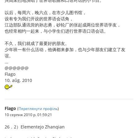
兴高采烈地演唱了世界语歌曲和口语对话的小节目。
以后，每周六，晚六点，在市少儿图书馆，
设有专为我们开设的世界语会话角，
江边部队通讯营的孙志勇，砂轮厂的张起成两位世界语学友，
也经常相约一起来，与小学生们进行世界语口语会话。
不久，我们就成了最要好的朋友。
少年班一有什么活动，他俩都来参加，也与少年朋友们建立了友
谊。
...
@@@@@@
Flago
10. aŭg. 2010
Flago
(
Переглянути профіль
)
10 серпня 2010 р. 01:59:21
26．2）Elementejo Zhanqian