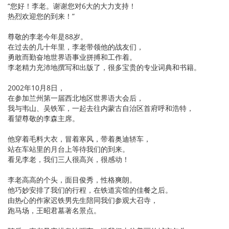
“您好！李老。谢谢您对6大的大力支持！
热烈欢迎您的到来！”
尊敬的李老今年是88岁。
在过去的几十年里，李老带领他的战友们，
勇敢而勤奋地世界语事业拼搏和工作着。
李老精力充沛地撰写和出版了，很多宝贵的专业词典和书籍。
2002年10月8日，
在参加兰州第一届西北地区世界语大会后，
我与韦山、吴铁军，一起去往内蒙古自治区首府呼和浩特，
看望尊敬的李森主席。
他穿着毛料大衣，冒着寒风，带着奥迪轿车，
站在车站里的月台上等待我们的到来。
看见李老，我们三人很高兴，很感动！
李老高高的个头，面目俊秀，性格爽朗。
他巧妙安排了我们的行程，在铁道宾馆的佳餐之后。
由热心的作家迟铁男先生陪同我们参观大召寺，
跑马场，王昭君墓著名景点。