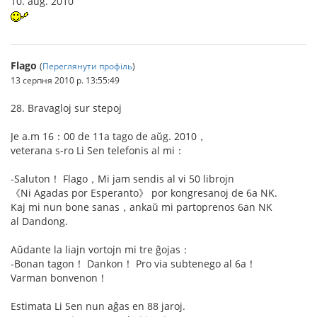
10. aŭg. 2010
Flago
(
Переглянути профіль
)
13 серпня 2010 р. 13:55:49
28. Bravagloj sur stepoj
Je a.m 16：00 de 11a tago de aŭg. 2010，
veterana s-ro Li Sen telefonis al mi：
-Saluton！ Flago，Mi jam sendis al vi 50 librojn
《Ni Agadas por Esperanto》 por kongresanoj de 6a NK.
Kaj mi nun bone sanas，ankaŭ mi partoprenos 6an NK
al Dandong.
Aŭdante la liajn vortojn mi tre ĝojas：
-Bonan tagon！ Dankon！ Pro via subtenego al 6a！
Varman bonvenon！
Estimata Li Sen nun aĝas en 88 jaroj.