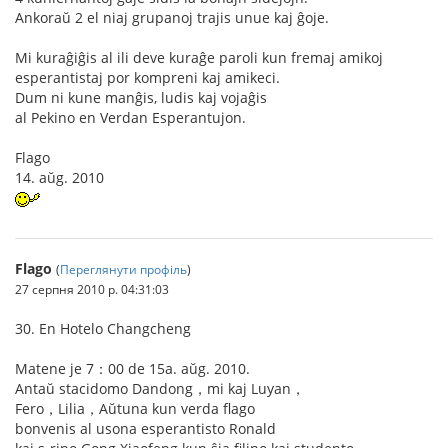
Ankoraŭ 2 el niaj grupanoj trajis unue kaj ĝoje.
Mi kuraĝiĝis al ili deve kuraĝe paroli kun fremaj amikoj
esperantistaj por kompreni kaj amikeci.
Dum ni kune manĝis, ludis kaj vojaĝis
al Pekino en Verdan Esperantujon.
Flago
14. aŭg. 2010
Flago
(
Переглянути профіль
)
27 серпня 2010 р. 04:31:03
30. En Hotelo Changcheng
Matene je 7：00 de 15a. aŭg. 2010.
Antaŭ stacidomo Dandong，mi kaj Luyan，
Fero，Lilia，Aŭtuna kun verda flago
bonvenis al usona esperantisto Ronald