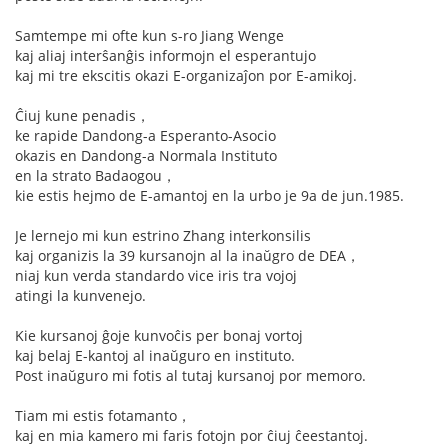
Samtempe mi ofte kun s-ro Jiang Wenge
kaj aliaj interŝanĝis informojn el esperantujo
kaj mi tre ekscitis okazi E-organizaĵon por E-amikoj.
Ĉiuj kune penadis，
ke rapide Dandong-a Esperanto-Asocio
okazis en Dandong-a Normala Instituto
en la strato Badaogou，
kie estis hejmo de E-amantoj en la urbo je 9a de jun.1985.
Je lernejo mi kun estrino Zhang interkonsilis
kaj organizis la 39 kursanojn al la inaŭgro de DEA，
niaj kun verda standardo vice iris tra vojoj
atingi la kunvenejo.
Kie kursanoj ĝoje kunvoĉis per bonaj vortoj
kaj belaj E-kantoj al inaŭguro en instituto.
Post inaŭguro mi fotis al tutaj kursanoj por memoro.
Tiam mi estis fotamanto，
kaj en mia kamero mi faris fotojn por ĉiuj ĉeestantoj.