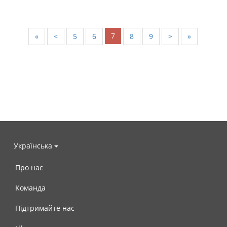
7
«
<
5
6
8
9
>
»
Українська
Про нас
Команда
Підтримайте нас