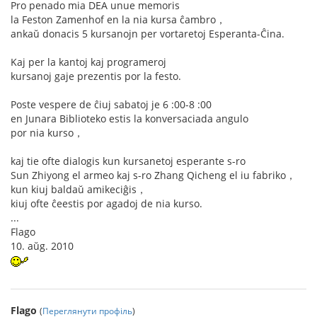
Pro penado mia DEA unue memoris
la Feston Zamenhof en la nia kursa ĉambro，
ankaŭ donacis 5 kursanojn per vortaretoj Esperanta-Ĉina.
Kaj per la kantoj kaj programeroj
kursanoj gaje prezentis por la festo.
Poste vespere de ĉiuj sabatoj je 6 :00-8 :00
en Junara Biblioteko estis la konversaciada angulo
por nia kurso，
kaj tie ofte dialogis kun kursanetoj esperante s-ro
Sun Zhiyong el armeo kaj s-ro Zhang Qicheng el iu fabriko，
kun kiuj baldaŭ amikeciĝis，
kiuj ofte ĉeestis por agadoj de nia kurso.
...
Flago
10. aŭg. 2010
Flago
(
Переглянути профіль
)