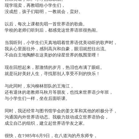
现学现卖，再教唱给小学生们，
没成想，孩子们聪明，一教就会，蛮好。
以后，每次上课都先唱一首世界语的歌曲。
学校的老师们听到后，都感觉这世界语班很热闹。
当我听到，小学生们天真地唱着世界语优美动听的歌声时，
我从心里面往外，感到高兴和自豪，眼泪就想往出流。
不由自主地陶醉在这美妙的绿星世界的氛围里哩！
现在回想起来，那激情的岁月，热泪也布满了眼眶。
就是玩好美好人生，寻找那别人享受不到的快乐！
与此同时，东沟柳林部队的王海江，
还有退休的老教师马秋月等朋友，也找来世界语少年班，
与小学生们一样，坐在后面听课。
同时，我还经常与图书馆学会的姜文革和其他的积极分子，
沟通国内外世界语动态。我极力鼓动成立世界语协会，
成立自己的组织，建立起世界语学友之家。
很快，在1985年6月9日，在八道沟的丹东师专，