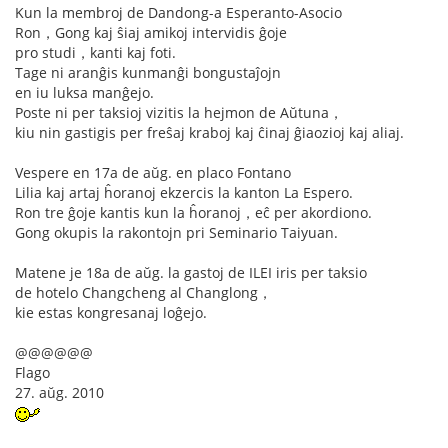
Kun la membroj de Dandong-a Esperanto-Asocio
Ron，Gong kaj ŝiaj amikoj intervidis ĝoje
pro studi，kanti kaj foti.
Tage ni aranĝis kunmanĝi bongustaĵojn
en iu luksa manĝejo.
Poste ni per taksioj vizitis la hejmon de Aŭtuna，
kiu nin gastigis per freŝaj kraboj kaj ĉinaj ĝiaozioj kaj aliaj.
Vespere en 17a de aŭg. en placo Fontano
Lilia kaj artaj ĥoranoj ekzercis la kanton La Espero.
Ron tre ĝoje kantis kun la ĥoranoj，eĉ per akordiono.
Gong okupis la rakontojn pri Seminario Taiyuan.
Matene je 18a de aŭg. la gastoj de ILEI iris per taksio
de hotelo Changcheng al Changlong，
kie estas kongresanaj loĝejo.
@@@@@@
Flago
27. aŭg. 2010