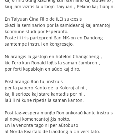
kaj s-rino Gong Xiaofeng kun ŝia filino kaj studento，
kiuj jam vizitis la urbojn Taiyuan，Pekino kaj Tianjin.
En Taiyuan Ĉina Filio de ILEI sukcesis
okazi la seminarion por la samideanoj kaj amantoj
konmune studi por Esperanto.
Poste ili iris partopreni 6an NK-on en Dandong
samtempe instrui en kongresejo.
Ni aranĝis la gastojn en hotelon Changcheng，
kie Fero kun Ronald loĝis la saman ĉambron，
por forti kapablojn en aŭdo kaj diro.
Post aranĝo Ron tuj instruis
per la papero Kanto de la Koloroj al ni，
kaj li serioze kaj stare kantadis por ni，
laŭ li ni kune ripetis la saman kanton.
Post tag-vespera manĝo Ron ankoraŭ kante instruis
al novaj komencantoj ĝis nokto.
En la venonta tago ni per aŭtobuso
al Norda Kvartalo de Liaodong-a Universitato.