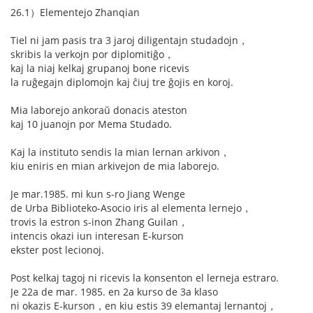
26.1）Elementejo Zhanqian
Tiel ni jam pasis tra 3 jaroj diligentajn studadojn，
skribis la verkojn por diplomitiĝo，
kaj la niaj kelkaj grupanoj bone ricevis
la ruĝegajn diplomojn kaj ĉiuj tre ĝojis en koroj.
Mia laborejo ankoraŭ donacis ateston
kaj 10 juanojn por Mema Studado.
Kaj la instituto sendis la mian lernan arkivon，
kiu eniris en mian arkivejon de mia laborejo.
Je mar.1985. mi kun s-ro Jiang Wenge
de Urba Biblioteko-Asocio iris al elementa lernejo，
trovis la estron s-inon Zhang Guilan，
intencis okazi iun interesan E-kurson
ekster post lecionoj.
Post kelkaj tagoj ni ricevis la konsenton el lerneja estraro.
Je 22a de mar. 1985. en 2a kurso de 3a klaso
ni okazis E-kurson，en kiu estis 39 elemantaj lernantoj，