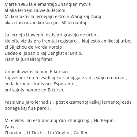
Marte 1986 la elemantejo Zhanqian movis
al alia lernejo Liuweilu lecioni.
Mi kontaktis la lernejajn estrojn Wang kaj Dong
okazi iun novan kurson por 50 lernantoj.
La lernejo Liuwenlu estis pri gravejo de urbo，
kie ofte vizitis pro fremtaj registaroj，kiuj estis amikecaj urboj
el Sjijizhou de Norda Koreio，
Dedao el japanio kaj Dangkst el Britio.
Tiam la ĵurnalisoj filmis.
Unue ili vizitis la nian E-kurson，
kaj vespere en televidiloj kursanoj gaje vidis siajn ombrojn，
en la lernejo studis por Esperanto，
oni sajnis honore en E-kurso.
Pasis unu jaro lernadis，post ekzamenoj kelkaj lernantoj estis
bonege kaj flue paroli .
Mi elektis ilin esti bonuloj Yan Zhongrong，Hu Peijun，
Yanyi，
Zhaodan，Li Tiezhi，Liu Yinglin，Gu Ren