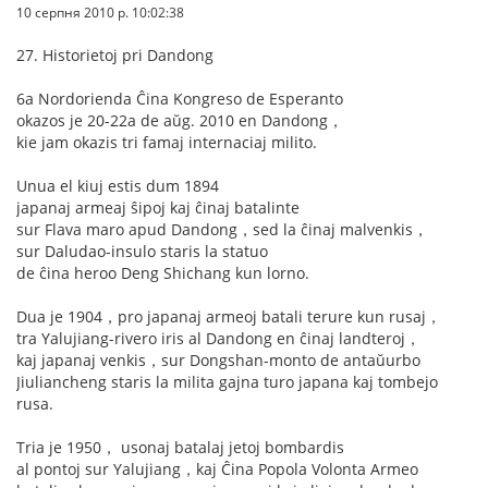
10 серпня 2010 р. 10:02:38
27. Historietoj pri Dandong
6a Nordorienda Ĉina Kongreso de Esperanto
okazos je 20-22a de aŭg. 2010 en Dandong，
kie jam okazis tri famaj internaciaj milito.
Unua el kiuj estis dum 1894
japanaj armeaj ŝipoj kaj ĉinaj batalinte
sur Flava maro apud Dandong，sed la ĉinaj malvenkis，
sur Daludao-insulo staris la statuo
de ĉina heroo Deng Shichang kun lorno.
Dua je 1904，pro japanaj armeoj batali terure kun rusaj，
tra Yalujiang-rivero iris al Dandong en ĉinaj landteroj，
kaj japanaj venkis，sur Dongshan-monto de antaŭurbo
Jiuliancheng staris la milita gajna turo japana kaj tombejo
rusa.
Tria je 1950， usonaj batalaj jetoj bombardis
al pontoj sur Yalujiang，kaj Ĉina Popola Volonta Armeo