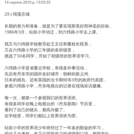
14 серпня 2010 р. 13:55:35
29.) 闯荡京城
长期的努力和准备，就是为了要实现那美好而神圣的目标。
1986年3月，站前小学动迁，到六纬路小学去上课。
我又与六纬路学校教导处王主任和董校长联系，
又在六纬路小学的三年级的各班级里，
挑选了50名同学，开始了初级班的世界语学习。
六纬路小学是省重点学校，有很多外事活动，
先后有丹东市的国外友好城市：朝鲜的新义州、
日本的德岛、还有英国的当卡斯特等3市的政府代表团，
参观六纬路小学，丹东电视台的记者在现场采访摄像。
每一次，都第一个参观我们的世界语班。
有很多同学在晚上电视台的《丹东新闻》节目里，
看到了自己的镜头，都高兴极了。
在学校里，同学们都以上世界语班为荣。
站前小学的世界语少年班经过了一年多的勤奋的学习，
经过几次考核，有几位同学学习的成绩和口语，都很突出。