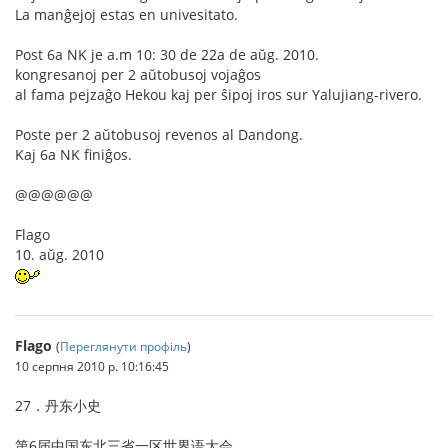
La manĝejoj estas en univesitato.
Post 6a NK je a.m 10: 30 de 22a de aŭg. 2010.
kongresanoj per 2 aŭtobusoj vojaĝos
al fama pejzaĝo Hekou kaj per ŝipoj iros sur Yalujiang-rivero.
Poste per 2 aŭtobusoj revenos al Dandong.
Kaj 6a NK finiĝos.
@@@@@@
Flago
10. aŭg. 2010
Flago
(
Переглянути профіль
)
10 серпня 2010 р. 10:16:45
27．丹东小史
第6届中国东北三省一区世界语大会，