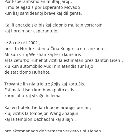
Por Esperantismo en multaj jaroj，
li multe agadis por Esperanto-Movado
kun liaj samideanoj brave kaj diligente.
Kaj li energie skribis kaj eldonis multajn vortarojn
kaj librojn por esperantujo.
Je 8a de okt.2002，
post 1a Nordokcidenta Ĉina Kongreso en Lanzhou，
Mi kun s-roj Weishan kaj Fero kune iris
al la ĉefurbo Huhehot viziti la estimatan prezidanton Lisen，
kiu kun aŭtomobilo Audi nin atendis sur kajo
de stacidomo Huhehot.
Trovante lin nia trio tre ĝojis kaj kortuŝis.
Estimata Lisen kun bona palto estis
korpe alta kaj vizaĝe belema.
Kaj en hotelo Tiedao li bone aranĝis por ni，
kiuj vizitis la tombejon Wang Zhaojun
kaj la templon Dazhaoshi kaj aliajn，
pro akompanado de varmeca verkisto Chi Tienan.