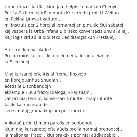
Unue okazos la UK，kiun jam helpis la marŝalo Chenyi.
Per 1a-2a lerniloj « Esperanta Kurso » de prof. Li Weilun
en Pekina Lingva Instituto，
mi instruis per 2 horoj al lernantoj en p.m. de ĉiuj sabatoj
kaj vespere la Urba Infana Bibliteko konversacis unu al aliaj，
kiuj loĝis ĉirkaŭ la bibliteko，eĉ dialogis kun kreskuloj.
Ah，tre flua parolado！
Pro tio miris la ĉiuj，ke en elementa lernejo ekzistis
la E-lecionoj.
Miaj kursanoj ofte iris al fremaj lingvejo
en librejo Xinhua Shudian，
aĉetis la E-sonbendojn
ekzemple « 300 frazoj Dialogaj » kaj aliajn；
ĉar pri niaj lerniloj konversaciis multe，malprofunte，
facile kaj memrapide，
sed simplaj gramatikoj iom post iom iris.
Ankoraŭ prof. Li mem parolis en sonbendoj，
kiujn niaj kursanetoj ofte aŭdis pro la normaj prononcoj，
la mallongaj frazoj，kiuj praktikis por niaj aŭdkapabloj，