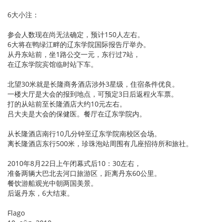
6大小注：
参会人数现在尚无法确定，预计150人左右。
6大将在鸭绿江畔的辽东学院国际报告厅举办。
从丹东站前，坐1路公交一元，东行过7站，
在辽东学院宾馆临时站下车。
北望30米就是长隆商务酒店涉外3星级，住宿条件优良。
一楼大厅是大会的报到地点，可预定3日后返程火车票。
打的从站前至长隆酒店大约10元左右。
吕大夫是大会的保健医。餐厅在辽东学院内。
从长隆酒店南行10几分钟至辽东学院南校区会场。
离长隆酒店东行500米，珍珠泡站周围有几座招待所和旅社。
2010年8月22日上午闭幕式后10：30左右，
准备两辆大巴北去河口旅游区，距离丹东60公里。
餐饮游船观光中朝两国美景。
后返丹东，6大结束。
Flago