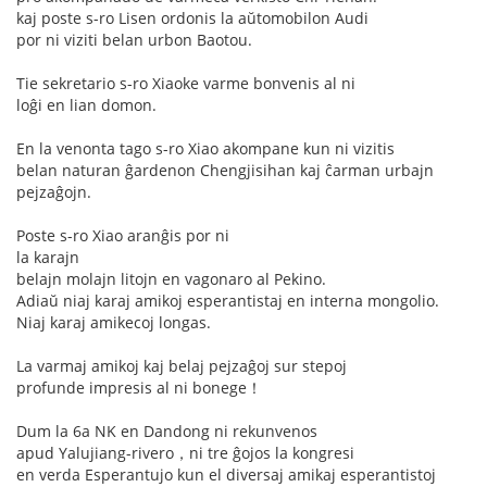
kaj poste s-ro Lisen ordonis la aŭtomobilon Audi
por ni viziti belan urbon Baotou.
Tie sekretario s-ro Xiaoke varme bonvenis al ni
loĝi en lian domon.
En la venonta tago s-ro Xiao akompane kun ni vizitis
belan naturan ĝardenon Chengjisihan kaj ĉarman urbajn
pejzaĝojn.
Poste s-ro Xiao aranĝis por ni
la karajn
belajn molajn litojn en vagonaro al Pekino.
Adiaŭ niaj karaj amikoj esperantistaj en interna mongolio.
Niaj karaj amikecoj longas.
La varmaj amikoj kaj belaj pejzaĝoj sur stepoj
profunde impresis al ni bonege！
Dum la 6a NK en Dandong ni rekunvenos
apud Yalujiang-rivero，ni tre ĝojos la kongresi
en verda Esperantujo kun el diversaj amikaj esperantistoj