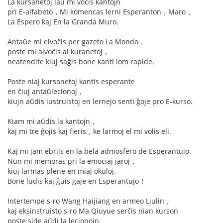
La kursanetoj laŭ mi voĉis kantojn
pri E-alfabeto，Mi komencas lerni Esperanton，Maro，
La Espero kaj En la Granda Muro.
Antaŭe mi elvoĉis per gazeto La Mondo，
poste mi alvoĉis al kuranetoj，
neatendite kiuj saĝis bone kanti iom rapide.
Poste niaj kursanetoj kantis esperante
en ĉiuj antaŭlecionoj，
kiujn aŭdis iustruistoj en lernejo senti ĝoje pro E-kurso.
Kiam mi aŭdis la kantojn，
kaj mi tre ĝojis kaj fieris，ke larmoj el mi volis eli.
Kaj mi jam ebriis en la bela admosfero de Esperantujo.
Nun mi memoras pri la emociaj jaroj，
kiuj larmas plene en miaj okuloj.
Bone ludis kaj ĝuis gaje en Esperantujo！
Intertempe s-ro Wang Haijiang en armeo Liulin，
kaj eksinstruisto s-ro Ma Qiuyue serĉis nian kurson
poste side aŭdi la lecionojn.