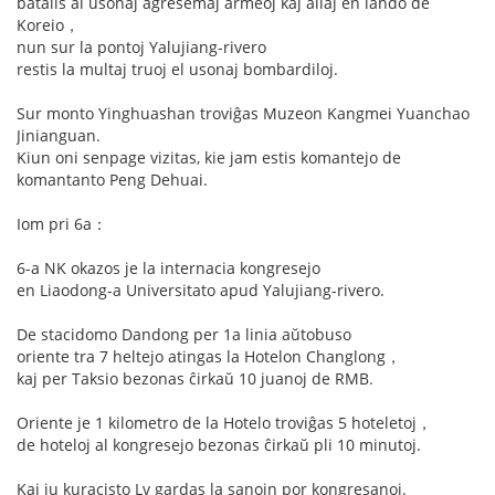
batalis al usonaj agresemaj armeoj kaj aliaj en lando de
Koreio，
nun sur la pontoj Yalujiang-rivero
restis la multaj truoj el usonaj bombardiloj.
Sur monto Yinghuashan troviĝas Muzeon Kangmei Yuanchao
Jinianguan.
Kiun oni senpage vizitas, kie jam estis komantejo de
komantanto Peng Dehuai.
Iom pri 6a：
6-a NK okazos je la internacia kongresejo
en Liaodong-a Universitato apud Yalujiang-rivero.
De stacidomo Dandong per 1a linia aŭtobuso
oriente tra 7 heltejo atingas la Hotelon Changlong，
kaj per Taksio bezonas ĉirkaŭ 10 juanoj de RMB.
Oriente je 1 kilometro de la Hotelo troviĝas 5 hoteletoj，
de hoteloj al kongresejo bezonas ĉirkaŭ pli 10 minutoj.
Kaj iu kuracisto Lv gardas la sanojn por kongresanoj.