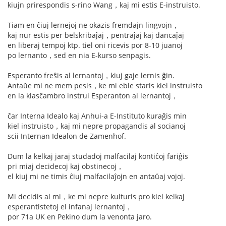
kiujn prirespondis s-rino Wang，kaj mi estis E-instruisto.
Tiam en ĉiuj lernejoj ne okazis fremdajn lingvojn，
kaj nur estis per belskribaĵaj，pentraĵaj kaj dancaĵaj
en liberaj tempoj ktp. tiel oni ricevis por 8-10 juanoj
po lernanto，sed en nia E-kurso senpagis.
Esperanto freŝis al lernantoj，kiuj gaje lernis ĝin.
Antaŭe mi ne mem pesis，ke mi eble staris kiel instruisto
en la klasĉambro instrui Esperanton al lernantoj，
ĉar Interna Idealo kaj Anhui-a E-Instituto kuraĝis min
kiel instruisto，kaj mi nepre propagandis al socianoj
scii Internan Idealon de Zamenhof.
Dum la kelkaj jaraj studadoj malfacilaj kontiĉoj fariĝis
pri miaj decidecoj kaj obstinecoj，
el kiuj mi ne timis ĉiuj malfacilaĵojn en antaŭaj vojoj.
Mi decidis al mi，ke mi nepre kulturis pro kiel kelkaj
esperantistetoj el infanaj lernantoj，
por 71a UK en Pekino dum la venonta jaro.