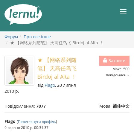
До
змісту
Мен
Форум
Про все інше
★ 【网络系列随笔】 天高任鸟飞 Birdoj al Alta ！
★ 【网络系列随
Закрити
笔】 天高任鸟飞
Макс. 500
повідомлень.
Birdoj al Alta ！
від
Flago
, 20 липня
2010 р.
Повідомлення:
7077
Мова:
简体中文
Flago
(
Переглянути профіль
)
9 серпня 2010 р. 00:31:37