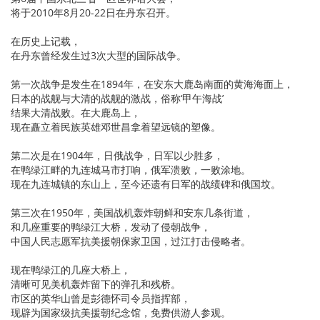
将于2010年8月20-22日在丹东召开。
在历史上记载，
在丹东曾经发生过3次大型的国际战争。
第一次战争是发生在1894年，在安东大鹿岛南面的黄海海面上，
日本的战舰与大清的战舰的激战，俗称‘甲午海战’
结果大清战败。在大鹿岛上，
现在矗立着民族英雄邓世昌拿着望远镜的塑像。
第二次是在1904年，日俄战争，日军以少胜多，
在鸭绿江畔的九连城马市打响，俄军溃败，一败涂地。
现在九连城镇的东山上，至今还遗有日军的战绩碑和俄国坟。
第三次在1950年，美国战机轰炸朝鲜和安东几条街道，
和几座重要的鸭绿江大桥，发动了侵朝战争，
中国人民志愿军抗美援朝保家卫国，过江打击侵略者。
现在鸭绿江的几座大桥上，
清晰可见美机轰炸留下的弹孔和残桥。
市区的英华山曾是彭德怀司令员指挥部，
现辟为国家级抗美援朝纪念馆，免费供游人参观。