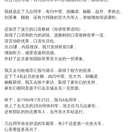
我就选定了几位同学，有闫中荣、胡佩珺、杨毅，赵丹、李铁志、
刘英琳、顾韧、还有六纬路的宫大为等人，单独增加培训课时。
还加开了波兰的口语教材《你讲世界语吗》，
加强了口语和听力的训练。该教材的口语堪称世界一流，
语言动听优美，口语生活化。
共20课，内容很深。我只安排听前5课，
增加听力，感受语速和语感。
作好了赴京参加国际世界语大会的一切准备。
我又去与校领导汇报与请示，获得了校方的批准，
定下了4名赴京的名额，由闫中荣、宫大为，胡佩珺、
杨毅获得。我又去挨个家访，取得了家长们的支持，
家长们都同意孩子们去京城去见一见世面。
终于，在1986年7月25日，我与4名同学，
坐上了去北京的28次特快列车，张主任与几位家长，
还有部队的孙志勇等人，去丹东火车站送行。
几位同学坐在舒适的车厢里，有2个还是第一次坐火车，
心里甭提多高兴了。