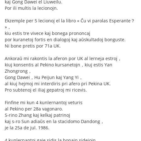
kaj Gong Dawei el Liuweilu.
Por ili multis la lecionojn.
Ekzemple per 5 lecionoj el la libro « Ĉu vi parolas Esperante？
»，
kiu estis tre vivece kaj bonega prononcaj
por kuranetoj fortis en dialogoj kaj aŭskultadoj bonguste.
Ni bone pretis por 71a UK.
Ankoraŭ mi rakontis la aferon por UK al lerneja estroj，
kiuj konsentis al Pekino kursanetojn，kiuj estis Yan
Zhongrong，
Gong Dawei，Hu Peijun kaj Yang Yi，
al kiuj hejmoj mi interdiris pri afero pri Pekina UK.
Pro subtenoj el iliaj gepatroj mi ricevis.
Finfine mi kun 4 kunlernantoj veturis
al Pekino per 28a vagonaro.
S-rino Zhang kaj kelkaj patrinoj
kaj s-ro Sun adiaŭs en la stacidomo Dandong，
je la 25a de jul. 1986.
4 kunlernantoj gaje sidis la bonajn sidejojn.