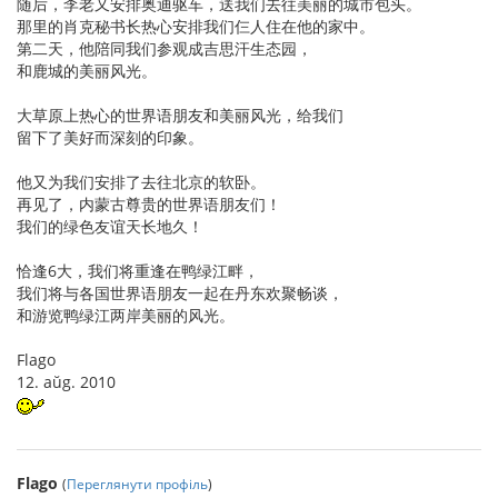
随后，李老又安排奥迪驱车，送我们去往美丽的城市包头。
那里的肖克秘书长热心安排我们仨人住在他的家中。
第二天，他陪同我们参观成吉思汗生态园，
和鹿城的美丽风光。
大草原上热心的世界语朋友和美丽风光，给我们
留下了美好而深刻的印象。
他又为我们安排了去往北京的软卧。
再见了，内蒙古尊贵的世界语朋友们！
我们的绿色友谊天长地久！
恰逢6大，我们将重逢在鸭绿江畔，
我们将与各国世界语朋友一起在丹东欢聚畅谈，
和游览鸭绿江两岸美丽的风光。
Flago
12. aŭg. 2010
Flago
(
Переглянути профіль
)