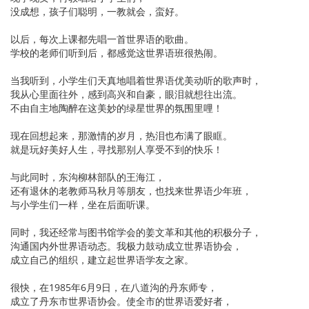
没成想，孩子们聪明，一教就会，蛮好。
以后，每次上课都先唱一首世界语的歌曲。
学校的老师们听到后，都感觉这世界语班很热闹。
当我听到，小学生们天真地唱着世界语优美动听的歌声时，
我从心里面往外，感到高兴和自豪，眼泪就想往出流。
不由自主地陶醉在这美妙的绿星世界的氛围里哩！
现在回想起来，那激情的岁月，热泪也布满了眼眶。
就是玩好美好人生，寻找那别人享受不到的快乐！
与此同时，东沟柳林部队的王海江，
还有退休的老教师马秋月等朋友，也找来世界语少年班，
与小学生们一样，坐在后面听课。
同时，我还经常与图书馆学会的姜文革和其他的积极分子，
沟通国内外世界语动态。我极力鼓动成立世界语协会，
成立自己的组织，建立起世界语学友之家。
很快，在1985年6月9日，在八道沟的丹东师专，
成立了丹东市世界语协会。使全市的世界语爱好者，