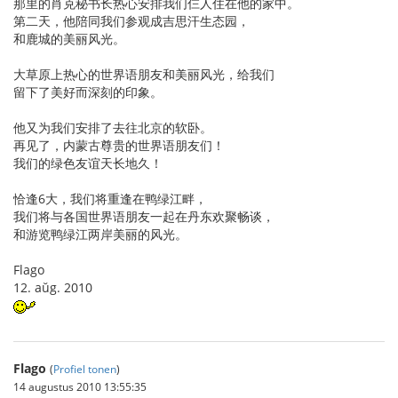
那里的肖克秘书长热心安排我们仨人住在他的家中。
第二天，他陪同我们参观成吉思汗生态园，
和鹿城的美丽风光。
大草原上热心的世界语朋友和美丽风光，给我们
留下了美好而深刻的印象。
他又为我们安排了去往北京的软卧。
再见了，内蒙古尊贵的世界语朋友们！
我们的绿色友谊天长地久！
恰逢6大，我们将重逢在鸭绿江畔，
我们将与各国世界语朋友一起在丹东欢聚畅谈，
和游览鸭绿江两岸美丽的风光。
Flago
12. aŭg. 2010
Flago
(
Profiel tonen
)
14 augustus 2010 13:55:35