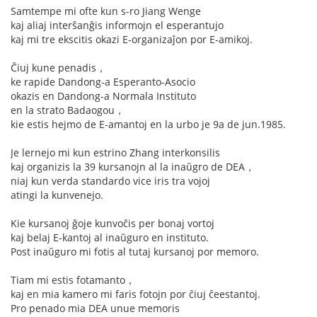
Samtempe mi ofte kun s-ro Jiang Wenge
kaj aliaj interŝanĝis informojn el esperantujo
kaj mi tre ekscitis okazi E-organizaĵon por E-amikoj.
Ĉiuj kune penadis，
ke rapide Dandong-a Esperanto-Asocio
okazis en Dandong-a Normala Instituto
en la strato Badaogou，
kie estis hejmo de E-amantoj en la urbo je 9a de jun.1985.
Je lernejo mi kun estrino Zhang interkonsilis
kaj organizis la 39 kursanojn al la inaŭgro de DEA，
niaj kun verda standardo vice iris tra vojoj
atingi la kunvenejo.
Kie kursanoj ĝoje kunvoĉis per bonaj vortoj
kaj belaj E-kantoj al inaŭguro en instituto.
Post inaŭguro mi fotis al tutaj kursanoj por memoro.
Tiam mi estis fotamanto，
kaj en mia kamero mi faris fotojn por ĉiuj ĉeestantoj.
Pro penado mia DEA unue memoris