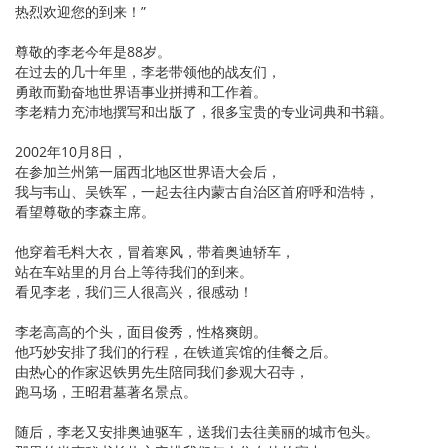
热烈欢迎您的到来！”
尊敬的李老今年是88岁。
在过去的几十年里，李老带领他的战友们，
勇敢而勤奋地世界语事业拼搏和工作着。
李老精力充沛地撰写和出版了，很多宝贵的专业词典和书籍。
2002年10月8日，
在参加兰州第一届西北地区世界语大会后，
我与韦山、吴铁军，一起去往内蒙古自治区首府呼和浩特，
看望尊敬的李森主席。
他穿着毛料大衣，冒着寒风，带着奥迪轿车，
站在车站里的月台上等待我们的到来。
看见李老，我们三人很高兴，很感动！
李老高高的个头，面目俊秀，性格爽朗。
他巧妙安排了我们的行程，在铁道宾馆的佳餐之后。
由热心的作家迟铁男先生陪同我们参观大召寺，
跑马场，王昭君墓著名景点。
随后，李老又安排奥迪驱车，送我们去往美丽的城市包头。