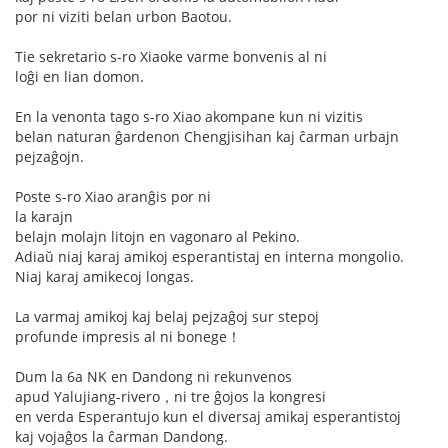
por ni viziti belan urbon Baotou.
Tie sekretario s-ro Xiaoke varme bonvenis al ni
loĝi en lian domon.
En la venonta tago s-ro Xiao akompane kun ni vizitis
belan naturan ĝardenon Chengjisihan kaj ĉarman urbajn
pejzaĝojn.
Poste s-ro Xiao aranĝis por ni
la karajn
belajn molajn litojn en vagonaro al Pekino.
Adiaŭ niaj karaj amikoj esperantistaj en interna mongolio.
Niaj karaj amikecoj longas.
La varmaj amikoj kaj belaj pejzaĝoj sur stepoj
profunde impresis al ni bonege！
Dum la 6a NK en Dandong ni rekunvenos
apud Yalujiang-rivero，ni tre ĝojos la kongresi
en verda Esperantujo kun el diversaj amikaj esperantistoj
kaj vojaĝos la ĉarman Dandong.