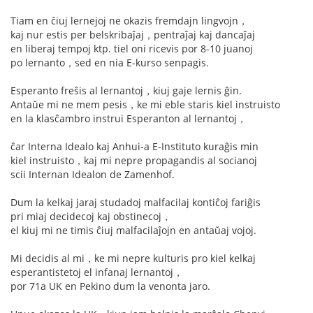
Tiam en ĉiuj lernejoj ne okazis fremdajn lingvojn，
kaj nur estis per belskribaĵaj，pentraĵaj kaj dancaĵaj
en liberaj tempoj ktp. tiel oni ricevis por 8-10 juanoj
po lernanto，sed en nia E-kurso senpagis.
Esperanto freŝis al lernantoj，kiuj gaje lernis ĝin.
Antaŭe mi ne mem pesis，ke mi eble staris kiel instruisto
en la klasĉambro instrui Esperanton al lernantoj，
ĉar Interna Idealo kaj Anhui-a E-Instituto kuraĝis min
kiel instruisto，kaj mi nepre propagandis al socianoj
scii Internan Idealon de Zamenhof.
Dum la kelkaj jaraj studadoj malfacilaj kontiĉoj fariĝis
pri miaj decidecoj kaj obstinecoj，
el kiuj mi ne timis ĉiuj malfacilaĵojn en antaŭaj vojoj.
Mi decidis al mi，ke mi nepre kulturis pro kiel kelkaj
esperantistetoj el infanaj lernantoj，
por 71a UK en Pekino dum la venonta jaro.