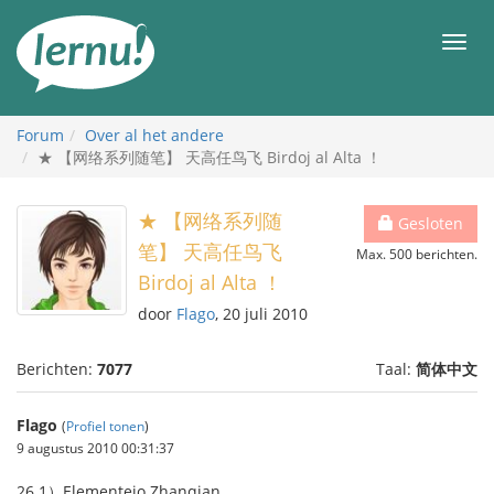
Naar
de
Men
inhoud
Forum
Over al het andere
★ 【网络系列随笔】 天高任鸟飞 Birdoj al Alta ！
★ 【网络系列随
Gesloten
笔】 天高任鸟飞
Max. 500 berichten.
Birdoj al Alta ！
door
Flago
, 20 juli 2010
Berichten:
7077
Taal:
简体中文
Flago
(
Profiel tonen
)
9 augustus 2010 00:31:37
26.1）Elementejo Zhanqian