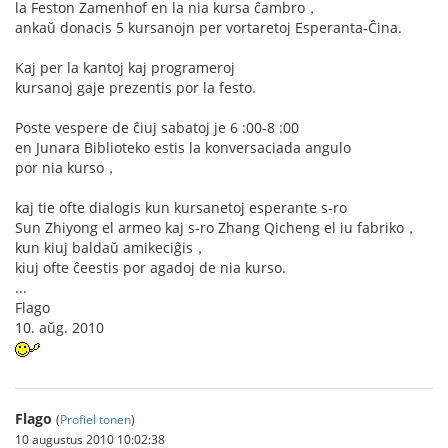
la Feston Zamenhof en la nia kursa ĉambro，
ankaŭ donacis 5 kursanojn per vortaretoj Esperanta-Ĉina.
Kaj per la kantoj kaj programeroj
kursanoj gaje prezentis por la festo.
Poste vespere de ĉiuj sabatoj je 6 :00-8 :00
en Junara Biblioteko estis la konversaciada angulo
por nia kurso，
kaj tie ofte dialogis kun kursanetoj esperante s-ro
Sun Zhiyong el armeo kaj s-ro Zhang Qicheng el iu fabriko，
kun kiuj baldaŭ amikeciĝis，
kiuj ofte ĉeestis por agadoj de nia kurso.
...
Flago
10. aŭg. 2010
Flago
(
Profiel tonen
)
10 augustus 2010 10:02:38