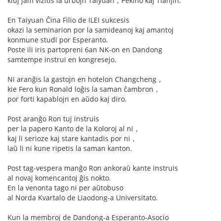
kiuj jam vizitis la urbojn Taiyuan，Pekino kaj Tianjin.
En Taiyuan Ĉina Filio de ILEI sukcesis
okazi la seminarion por la samideanoj kaj amantoj
konmune studi por Esperanto.
Poste ili iris partopreni 6an NK-on en Dandong
samtempe instrui en kongresejo.
Ni aranĝis la gastojn en hotelon Changcheng，
kie Fero kun Ronald loĝis la saman ĉambron，
por forti kapablojn en aŭdo kaj diro.
Post aranĝo Ron tuj instruis
per la papero Kanto de la Koloroj al ni，
kaj li serioze kaj stare kantadis por ni，
laŭ li ni kune ripetis la saman kanton.
Post tag-vespera manĝo Ron ankoraŭ kante instruis
al novaj komencantoj ĝis nokto.
En la venonta tago ni per aŭtobuso
al Norda Kvartalo de Liaodong-a Universitato.
Kun la membroj de Dandong-a Esperanto-Asocio