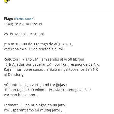
Flago
(
Profiel tonen
)
13 augustus 2010 13:55:49
28. Bravagloj sur stepoj
Je a.m 16：00 de 11a tago de aŭg. 2010，
veterana s-ro Li Sen telefonis al mi：
-Saluton！ Flago，Mi jam sendis al vi 50 librojn
《Ni Agadas por Esperanto》 por kongresanoj de 6a NK.
Kaj mi nun bone sanas，ankaŭ mi partoprenos 6an NK
al Dandong.
Aŭdante la liajn vortojn mi tre ĝojas：
-Bonan tagon！ Dankon！ Pro via subtenego al 6a！
Varman bonvenon！
Estimata Li Sen nun aĝas en 88 jaroj.
Por Esperantismo en multaj jaroj，