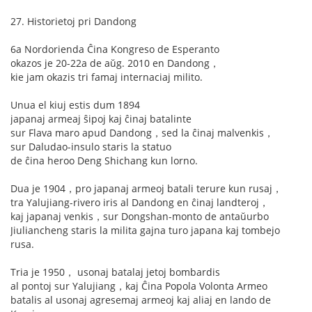
27. Historietoj pri Dandong
6a Nordorienda Ĉina Kongreso de Esperanto
okazos je 20-22a de aŭg. 2010 en Dandong，
kie jam okazis tri famaj internaciaj milito.
Unua el kiuj estis dum 1894
japanaj armeaj ŝipoj kaj ĉinaj batalinte
sur Flava maro apud Dandong，sed la ĉinaj malvenkis，
sur Daludao-insulo staris la statuo
de ĉina heroo Deng Shichang kun lorno.
Dua je 1904，pro japanaj armeoj batali terure kun rusaj，
tra Yalujiang-rivero iris al Dandong en ĉinaj landteroj，
kaj japanaj venkis，sur Dongshan-monto de antaŭurbo
Jiuliancheng staris la milita gajna turo japana kaj tombejo
rusa.
Tria je 1950， usonaj batalaj jetoj bombardis
al pontoj sur Yalujiang，kaj Ĉina Popola Volonta Armeo
batalis al usonaj agresemaj armeoj kaj aliaj en lando de