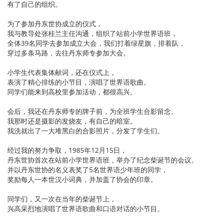
有了自己的组织。
为了参加丹东世协成立的仪式，
我与教导处张桂兰主任沟通，组织了站前小学世界语班，
全体39名同学去参加成立大会，我们打着绿星旗，排着队，
穿过多条马路，去往丹东师专参加大会。
小学生代表集体献词，还在仪式上，
表演了精心排练的小节目，演唱了世界语歌曲。
同学们能来到高校里参加活动，都很高兴。
会后，我还在丹东师专的牌子前，为全班学生合影留念。
我那时还是摄影的发烧友，有自己的暗室。
我洗就出了一大堆黑白的合影照片，分发了学生们。
经过我的努力争取，1985年12月15日，
丹东世协首次在站前小学世界语班，举办了纪念柴诞节的会议。
并以丹东世协的名义表奖了5名世界语少年班的同学，
奖励每人一本世汉小词典，并加盖了协会的印章。
同学们，又一次在当年的柴诞节上，
兴高采烈地演唱了世界语歌曲和口语对话的小节目。