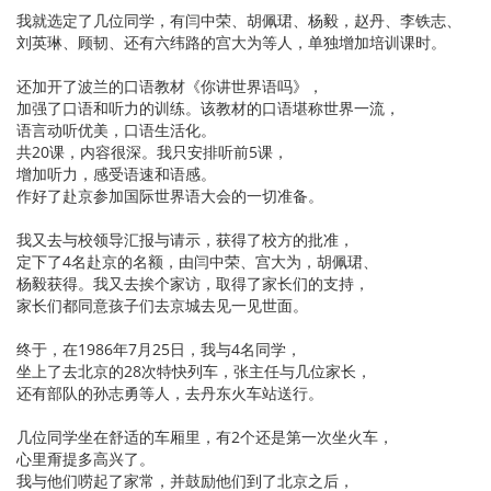
我就选定了几位同学，有闫中荣、胡佩珺、杨毅，赵丹、李铁志、
刘英琳、顾韧、还有六纬路的宫大为等人，单独增加培训课时。
还加开了波兰的口语教材《你讲世界语吗》，
加强了口语和听力的训练。该教材的口语堪称世界一流，
语言动听优美，口语生活化。
共20课，内容很深。我只安排听前5课，
增加听力，感受语速和语感。
作好了赴京参加国际世界语大会的一切准备。
我又去与校领导汇报与请示，获得了校方的批准，
定下了4名赴京的名额，由闫中荣、宫大为，胡佩珺、
杨毅获得。我又去挨个家访，取得了家长们的支持，
家长们都同意孩子们去京城去见一见世面。
终于，在1986年7月25日，我与4名同学，
坐上了去北京的28次特快列车，张主任与几位家长，
还有部队的孙志勇等人，去丹东火车站送行。
几位同学坐在舒适的车厢里，有2个还是第一次坐火车，
心里甭提多高兴了。
我与他们唠起了家常，并鼓励他们到了北京之后，