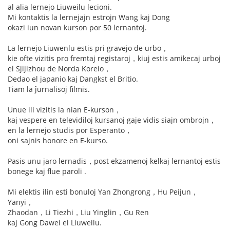
al alia lernejo Liuweilu lecioni.
Mi kontaktis la lernejajn estrojn Wang kaj Dong
okazi iun novan kurson por 50 lernantoj.
La lernejo Liuwenlu estis pri gravejo de urbo，
kie ofte vizitis pro fremtaj registaroj，kiuj estis amikecaj urboj
el Sjijizhou de Norda Koreio，
Dedao el japanio kaj Dangkst el Britio.
Tiam la ĵurnalisoj filmis.
Unue ili vizitis la nian E-kurson，
kaj vespere en televidiloj kursanoj gaje vidis siajn ombrojn，
en la lernejo studis por Esperanto，
oni sajnis honore en E-kurso.
Pasis unu jaro lernadis，post ekzamenoj kelkaj lernantoj estis
bonege kaj flue paroli .
Mi elektis ilin esti bonuloj Yan Zhongrong，Hu Peijun，
Yanyi，
Zhaodan，Li Tiezhi，Liu Yinglin，Gu Ren
kaj Gong Dawei el Liuweilu.