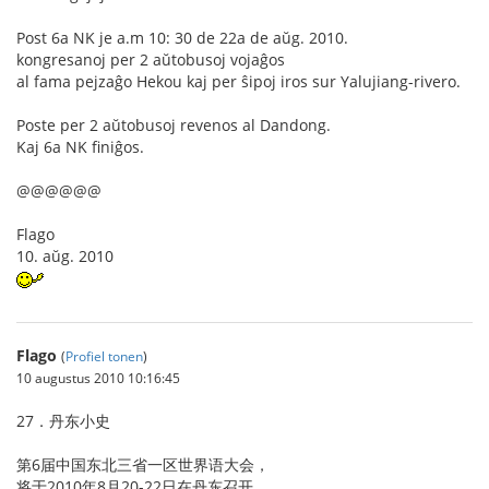
Post 6a NK je a.m 10: 30 de 22a de aŭg. 2010.
kongresanoj per 2 aŭtobusoj vojaĝos
al fama pejzaĝo Hekou kaj per ŝipoj iros sur Yalujiang-rivero.
Poste per 2 aŭtobusoj revenos al Dandong.
Kaj 6a NK finiĝos.
@@@@@@
Flago
10. aŭg. 2010
Flago
(
Profiel tonen
)
10 augustus 2010 10:16:45
27．丹东小史
第6届中国东北三省一区世界语大会，
将于2010年8月20-22日在丹东召开。