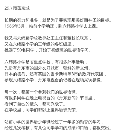
29.) 闯荡京城
长期的努力和准备，就是为了要实现那美好而神圣的目标。
1986年3月，站前小学动迁，到六纬路小学去上课。
我又与六纬路学校教导处王主任和董校长联系，
又在六纬路小学的三年级的各班级里，
挑选了50名同学，开始了初级班的世界语学习。
六纬路小学是省重点学校，有很多外事活动，
先后有丹东市的国外友好城市：朝鲜的新义州、
日本的德岛、还有英国的当卡斯特等3市的政府代表团，
参观六纬路小学，丹东电视台的记者在现场采访摄像。
每一次，都第一个参观我们的世界语班。
有很多同学在晚上电视台的《丹东新闻》节目里，
看到了自己的镜头，都高兴极了。
在学校里，同学们都以上世界语班为荣。
站前小学的世界语少年班经过了一年多的勤奋的学习，
经过几次考核，有几位同学学习的成绩和口语，都很突出。