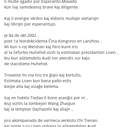
li multe agadis por Esperanto-Movado
kun liaj samideanoj brave kaj diligente.
Kaj li energie skribis kaj eldonis multajn vortarojn
kaj librojn por esperantujo.
Je 8a de okt.2002，
post 1a Nordokcidenta Ĉina Kongreso en Lanzhou，
Mi kun s-roj Weishan kaj Fero kune iris
al la ĉefurbo Huhehot viziti la estimatan prezidanton Lisen，
kiu kun aŭtomobilo Audi nin atendis sur kajo
de stacidomo Huhehot.
Trovante lin nia trio tre ĝojis kaj kortuŝis.
Estimata Lisen kun bona palto estis
korpe alta kaj vizaĝe belema.
Kaj en hotelo Tiedao li bone aranĝis por ni，
kiuj vizitis la tombejon Wang Zhaojun
kaj la templon Dazhaoshi kaj aliajn，
pro akompanado de varmeca verkisto Chi Tienan.
kaj poste s-ro Lisen ordonis la aŭtomobilon Audi