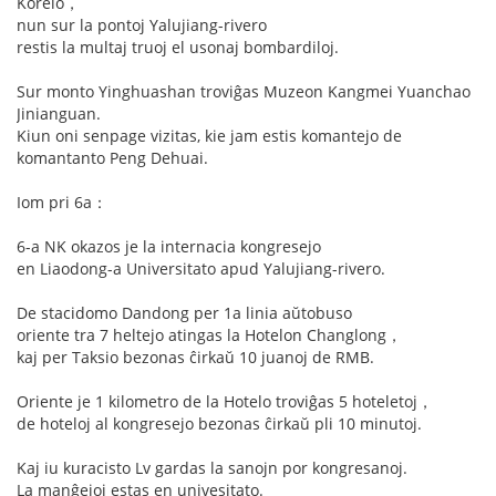
Koreio，
nun sur la pontoj Yalujiang-rivero
restis la multaj truoj el usonaj bombardiloj.
Sur monto Yinghuashan troviĝas Muzeon Kangmei Yuanchao
Jinianguan.
Kiun oni senpage vizitas, kie jam estis komantejo de
komantanto Peng Dehuai.
Iom pri 6a：
6-a NK okazos je la internacia kongresejo
en Liaodong-a Universitato apud Yalujiang-rivero.
De stacidomo Dandong per 1a linia aŭtobuso
oriente tra 7 heltejo atingas la Hotelon Changlong，
kaj per Taksio bezonas ĉirkaŭ 10 juanoj de RMB.
Oriente je 1 kilometro de la Hotelo troviĝas 5 hoteletoj，
de hoteloj al kongresejo bezonas ĉirkaŭ pli 10 minutoj.
Kaj iu kuracisto Lv gardas la sanojn por kongresanoj.
La manĝejoj estas en univesitato.