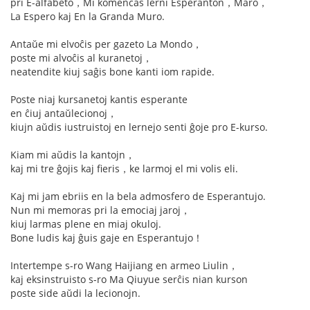
pri E-alfabeto，Mi komencas lerni Esperanton，Maro，
La Espero kaj En la Granda Muro.
Antaŭe mi elvoĉis per gazeto La Mondo，
poste mi alvoĉis al kuranetoj，
neatendite kiuj saĝis bone kanti iom rapide.
Poste niaj kursanetoj kantis esperante
en ĉiuj antaŭlecionoj，
kiujn aŭdis iustruistoj en lernejo senti ĝoje pro E-kurso.
Kiam mi aŭdis la kantojn，
kaj mi tre ĝojis kaj fieris，ke larmoj el mi volis eli.
Kaj mi jam ebriis en la bela admosfero de Esperantujo.
Nun mi memoras pri la emociaj jaroj，
kiuj larmas plene en miaj okuloj.
Bone ludis kaj ĝuis gaje en Esperantujo！
Intertempe s-ro Wang Haijiang en armeo Liulin，
kaj eksinstruisto s-ro Ma Qiuyue serĉis nian kurson
poste side aŭdi la lecionojn.