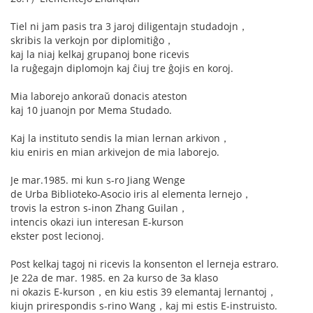
Tiel ni jam pasis tra 3 jaroj diligentajn studadojn，
skribis la verkojn por diplomitiĝo，
kaj la niaj kelkaj grupanoj bone ricevis
la ruĝegajn diplomojn kaj ĉiuj tre ĝojis en koroj.
Mia laborejo ankoraŭ donacis ateston
kaj 10 juanojn por Mema Studado.
Kaj la instituto sendis la mian lernan arkivon，
kiu eniris en mian arkivejon de mia laborejo.
Je mar.1985. mi kun s-ro Jiang Wenge
de Urba Biblioteko-Asocio iris al elementa lernejo，
trovis la estron s-inon Zhang Guilan，
intencis okazi iun interesan E-kurson
ekster post lecionoj.
Post kelkaj tagoj ni ricevis la konsenton el lerneja estraro.
Je 22a de mar. 1985. en 2a kurso de 3a klaso
ni okazis E-kurson，en kiu estis 39 elemantaj lernantoj，
kiujn prirespondis s-rino Wang，kaj mi estis E-instruisto.