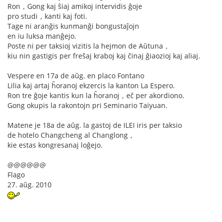
Ron，Gong kaj ŝiaj amikoj intervidis ĝoje
pro studi，kanti kaj foti.
Tage ni aranĝis kunmanĝi bongustaĵojn
en iu luksa manĝejo.
Poste ni per taksioj vizitis la hejmon de Aŭtuna，
kiu nin gastigis per freŝaj kraboj kaj ĉinaj ĝiaozioj kaj aliaj.
Vespere en 17a de aŭg. en placo Fontano
Lilia kaj artaj ĥoranoj ekzercis la kanton La Espero.
Ron tre ĝoje kantis kun la ĥoranoj，eĉ per akordiono.
Gong okupis la rakontojn pri Seminario Taiyuan.
Matene je 18a de aŭg. la gastoj de ILEI iris per taksio
de hotelo Changcheng al Changlong，
kie estas kongresanaj loĝejo.
@@@@@@
Flago
27. aŭg. 2010