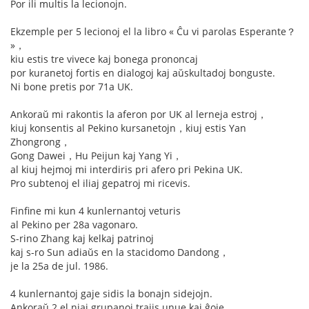
Por ili multis la lecionojn.
Ekzemple per 5 lecionoj el la libro « Ĉu vi parolas Esperante？
»，
kiu estis tre vivece kaj bonega prononcaj
por kuranetoj fortis en dialogoj kaj aŭskultadoj bonguste.
Ni bone pretis por 71a UK.
Ankoraŭ mi rakontis la aferon por UK al lerneja estroj，
kiuj konsentis al Pekino kursanetojn，kiuj estis Yan
Zhongrong，
Gong Dawei，Hu Peijun kaj Yang Yi，
al kiuj hejmoj mi interdiris pri afero pri Pekina UK.
Pro subtenoj el iliaj gepatroj mi ricevis.
Finfine mi kun 4 kunlernantoj veturis
al Pekino per 28a vagonaro.
S-rino Zhang kaj kelkaj patrinoj
kaj s-ro Sun adiaŭs en la stacidomo Dandong，
je la 25a de jul. 1986.
4 kunlernantoj gaje sidis la bonajn sidejojn.
Ankoraŭ 2 el niaj grupanoj trajis unue kaj ĝoje.