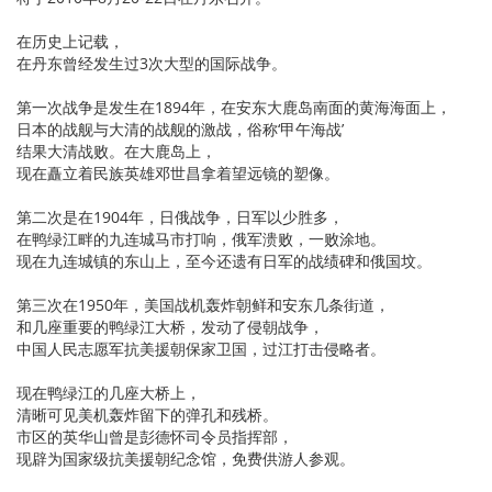
在历史上记载，
在丹东曾经发生过3次大型的国际战争。
第一次战争是发生在1894年，在安东大鹿岛南面的黄海海面上，
日本的战舰与大清的战舰的激战，俗称‘甲午海战’
结果大清战败。在大鹿岛上，
现在矗立着民族英雄邓世昌拿着望远镜的塑像。
第二次是在1904年，日俄战争，日军以少胜多，
在鸭绿江畔的九连城马市打响，俄军溃败，一败涂地。
现在九连城镇的东山上，至今还遗有日军的战绩碑和俄国坟。
第三次在1950年，美国战机轰炸朝鲜和安东几条街道，
和几座重要的鸭绿江大桥，发动了侵朝战争，
中国人民志愿军抗美援朝保家卫国，过江打击侵略者。
现在鸭绿江的几座大桥上，
清晰可见美机轰炸留下的弹孔和残桥。
市区的英华山曾是彭德怀司令员指挥部，
现辟为国家级抗美援朝纪念馆，免费供游人参观。