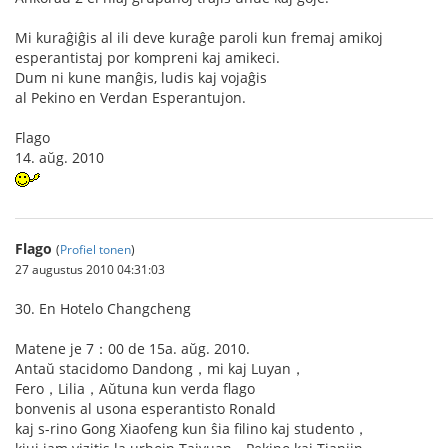
Mi kuraĝiĝis al ili deve kuraĝe paroli kun fremaj amikoj
esperantistaj por kompreni kaj amikeci.
Dum ni kune manĝis, ludis kaj vojaĝis
al Pekino en Verdan Esperantujon.
Flago
14. aŭg. 2010
Flago
(
Profiel tonen
)
27 augustus 2010 04:31:03
30. En Hotelo Changcheng
Matene je 7：00 de 15a. aŭg. 2010.
Antaŭ stacidomo Dandong，mi kaj Luyan，
Fero，Lilia，Aŭtuna kun verda flago
bonvenis al usona esperantisto Ronald
kaj s-rino Gong Xiaofeng kun ŝia filino kaj studento，