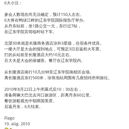
6大小注：
参会人数现在尚无法确定，预计150人左右。
6大将在鸭绿江畔的辽东学院国际报告厅举办。
从丹东站前，坐1路公交一元，东行过7站，
在辽东学院宾馆临时站下车。
北望30米就是长隆商务酒店涉外3星级，住宿条件优良。
一楼大厅是大会的报到地点，可预定3日后返程火车票。
打的从站前至长隆酒店大约10元左右。
吕大夫是大会的保健医。餐厅在辽东学院内。
从长隆酒店南行10几分钟至辽东学院南校区会场。
离长隆酒店东行500米，珍珠泡站周围有几座招待所和旅社。
2010年8月22日上午闭幕式后10：30左右，
准备两辆大巴北去河口旅游区，距离丹东60公里。
餐饮游船观光中朝两国美景。
后返丹东，6大结束。
Flago
10. aŭg. 2010