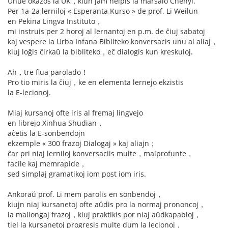
Unue okazos la UK，kiun jam helpis la marŝalo Chenyi.
Per 1a-2a lerniloj « Esperanta Kurso » de prof. Li Weilun
en Pekina Lingva Instituto，
mi instruis per 2 horoj al lernantoj en p.m. de ĉiuj sabatoj
kaj vespere la Urba Infana Bibliteko konversacis unu al aliaj，
kiuj loĝis ĉirkaŭ la bibliteko，eĉ dialogis kun kreskuloj.
Ah，tre flua parolado！
Pro tio miris la ĉiuj，ke en elementa lernejo ekzistis
la E-lecionoj.
Miaj kursanoj ofte iris al fremaj lingvejo
en librejo Xinhua Shudian，
aĉetis la E-sonbendojn
ekzemple « 300 frazoj Dialogaj » kaj aliajn；
ĉar pri niaj lerniloj konversaciis multe，malprofunte，
facile kaj memrapide，
sed simplaj gramatikoj iom post iom iris.
Ankoraŭ prof. Li mem parolis en sonbendoj，
kiujn niaj kursanetoj ofte aŭdis pro la normaj prononcoj，
la mallongaj frazoj，kiuj praktikis por niaj aŭdkapabloj，
tiel la kursanetoj progresis multe dum la lecionoj，