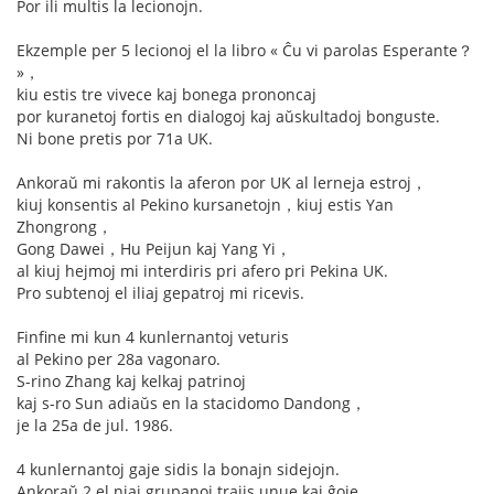
Por ili multis la lecionojn.
Ekzemple per 5 lecionoj el la libro « Ĉu vi parolas Esperante？
»，
kiu estis tre vivece kaj bonega prononcaj
por kuranetoj fortis en dialogoj kaj aŭskultadoj bonguste.
Ni bone pretis por 71a UK.
Ankoraŭ mi rakontis la aferon por UK al lerneja estroj，
kiuj konsentis al Pekino kursanetojn，kiuj estis Yan
Zhongrong，
Gong Dawei，Hu Peijun kaj Yang Yi，
al kiuj hejmoj mi interdiris pri afero pri Pekina UK.
Pro subtenoj el iliaj gepatroj mi ricevis.
Finfine mi kun 4 kunlernantoj veturis
al Pekino per 28a vagonaro.
S-rino Zhang kaj kelkaj patrinoj
kaj s-ro Sun adiaŭs en la stacidomo Dandong，
je la 25a de jul. 1986.
4 kunlernantoj gaje sidis la bonajn sidejojn.
Ankoraŭ 2 el niaj grupanoj trajis unue kaj ĝoje.