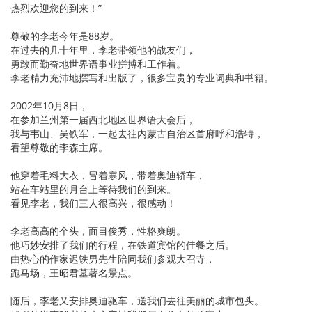
热烈欢迎您的到来！”
尊敬的李老今年是88岁。
在过去的几十年里，李老带领他的战友们，
勇敢而勤奋地世界语事业拼搏和工作着。
李老精力充沛地撰写和出版了，很多宝贵的专业词典和书籍。
2002年10月8日，
在参加兰州第一届西北地区世界语大会后，
我与韦山、吴铁军，一起去往内蒙古自治区首府呼和浩特，
看望尊敬的李森主席。
他穿着毛料大衣，冒着寒风，带着奥迪轿车，
站在车站里的月台上等待我们的到来。
看见李老，我们三人很高兴，很感动！
李老高高的个头，面目俊秀，性格爽朗。
他巧妙安排了我们的行程，在铁道宾馆的佳餐之后。
由热心的作家迟铁男先生陪同我们参观大召寺，
跑马场，王昭君墓著名景点。
随后，李老又安排奥迪驱车，送我们去往美丽的城市包头。