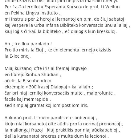
Unue okazos la UK，kiun jam helpis la marŝalo Chenyi.
Per 1a-2a lerniloj « Esperanta Kurso » de prof. Li Weilun
en Pekina Lingva Instituto，
mi instruis per 2 horoj al lernantoj en p.m. de ĉiuj sabatoj
kaj vespere la Urba Infana Bibliteko konversacis unu al aliaj，
kiuj loĝis ĉirkaŭ la bibliteko，eĉ dialogis kun kreskuloj.
Ah，tre flua parolado！
Pro tio miris la ĉiuj，ke en elementa lernejo ekzistis
la E-lecionoj.
Miaj kursanoj ofte iris al fremaj lingvejo
en librejo Xinhua Shudian，
aĉetis la E-sonbendojn
ekzemple « 300 frazoj Dialogaj » kaj aliajn；
ĉar pri niaj lerniloj konversaciis multe，malprofunte，
facile kaj memrapide，
sed simplaj gramatikoj iom post iom iris.
Ankoraŭ prof. Li mem parolis en sonbendoj，
kiujn niaj kursanetoj ofte aŭdis pro la normaj prononcoj，
la mallongaj frazoj，kiuj praktikis por niaj aŭdkapabloj，
tiel la kursanetoj progresis multe dum la lecionoj，