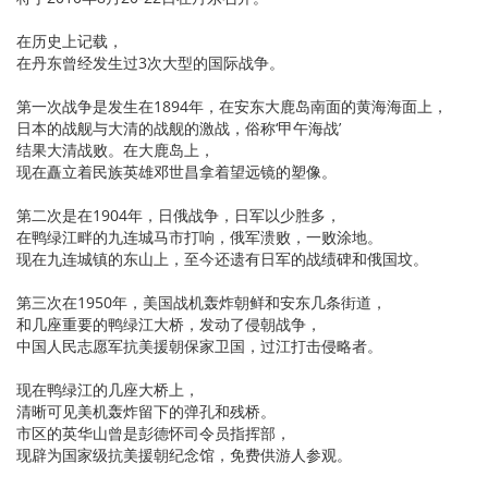
在历史上记载，
在丹东曾经发生过3次大型的国际战争。
第一次战争是发生在1894年，在安东大鹿岛南面的黄海海面上，
日本的战舰与大清的战舰的激战，俗称‘甲午海战’
结果大清战败。在大鹿岛上，
现在矗立着民族英雄邓世昌拿着望远镜的塑像。
第二次是在1904年，日俄战争，日军以少胜多，
在鸭绿江畔的九连城马市打响，俄军溃败，一败涂地。
现在九连城镇的东山上，至今还遗有日军的战绩碑和俄国坟。
第三次在1950年，美国战机轰炸朝鲜和安东几条街道，
和几座重要的鸭绿江大桥，发动了侵朝战争，
中国人民志愿军抗美援朝保家卫国，过江打击侵略者。
现在鸭绿江的几座大桥上，
清晰可见美机轰炸留下的弹孔和残桥。
市区的英华山曾是彭德怀司令员指挥部，
现辟为国家级抗美援朝纪念馆，免费供游人参观。