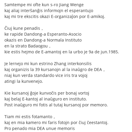
Samtempe mi ofte kun s-ro Jiang Wenge
kaj aliaj interŝanĝis informojn el esperantujo
kaj mi tre ekscitis okazi E-organizaĵon por E-amikoj.
Ĉiuj kune penadis，
ke rapide Dandong-a Esperanto-Asocio
okazis en Dandong-a Normala Instituto
en la strato Badaogou，
kie estis hejmo de E-amantoj en la urbo je 9a de jun.1985.
Je lernejo mi kun estrino Zhang interkonsilis
kaj organizis la 39 kursanojn al la inaŭgro de DEA，
niaj kun verda standardo vice iris tra vojoj
atingi la kunvenejo.
Kie kursanoj ĝoje kunvoĉis per bonaj vortoj
kaj belaj E-kantoj al inaŭguro en instituto.
Post inaŭguro mi fotis al tutaj kursanoj por memoro.
Tiam mi estis fotamanto，
kaj en mia kamero mi faris fotojn por ĉiuj ĉeestantoj.
Pro penado mia DEA unue memoris