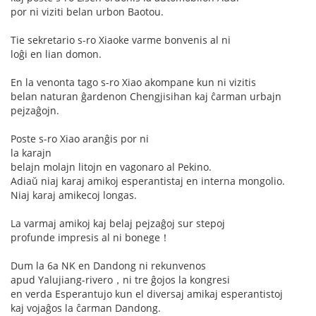
por ni viziti belan urbon Baotou.
Tie sekretario s-ro Xiaoke varme bonvenis al ni
loĝi en lian domon.
En la venonta tago s-ro Xiao akompane kun ni vizitis
belan naturan ĝardenon Chengjisihan kaj ĉarman urbajn
pejzaĝojn.
Poste s-ro Xiao aranĝis por ni
la karajn
belajn molajn litojn en vagonaro al Pekino.
Adiaŭ niaj karaj amikoj esperantistaj en interna mongolio.
Niaj karaj amikecoj longas.
La varmaj amikoj kaj belaj pejzaĝoj sur stepoj
profunde impresis al ni bonege！
Dum la 6a NK en Dandong ni rekunvenos
apud Yalujiang-rivero，ni tre ĝojos la kongresi
en verda Esperantujo kun el diversaj amikaj esperantistoj
kaj vojaĝos la ĉarman Dandong.