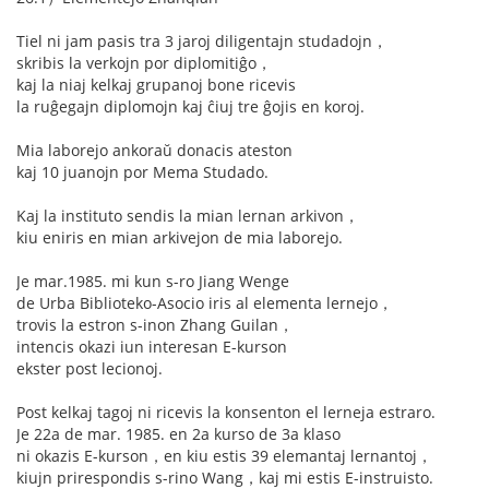
Tiel ni jam pasis tra 3 jaroj diligentajn studadojn，
skribis la verkojn por diplomitiĝo，
kaj la niaj kelkaj grupanoj bone ricevis
la ruĝegajn diplomojn kaj ĉiuj tre ĝojis en koroj.
Mia laborejo ankoraŭ donacis ateston
kaj 10 juanojn por Mema Studado.
Kaj la instituto sendis la mian lernan arkivon，
kiu eniris en mian arkivejon de mia laborejo.
Je mar.1985. mi kun s-ro Jiang Wenge
de Urba Biblioteko-Asocio iris al elementa lernejo，
trovis la estron s-inon Zhang Guilan，
intencis okazi iun interesan E-kurson
ekster post lecionoj.
Post kelkaj tagoj ni ricevis la konsenton el lerneja estraro.
Je 22a de mar. 1985. en 2a kurso de 3a klaso
ni okazis E-kurson，en kiu estis 39 elemantaj lernantoj，
kiujn prirespondis s-rino Wang，kaj mi estis E-instruisto.