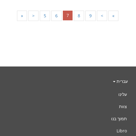
7
«
<
5
6
8
9
>
»
עברית
עלינו
צוות
תמוך בנו
Libro