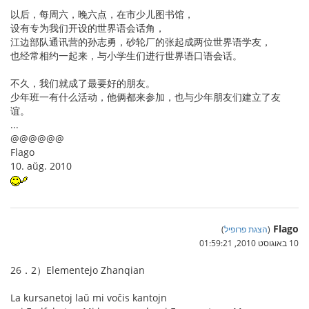
以后，每周六，晚六点，在市少儿图书馆，
设有专为我们开设的世界语会话角，
江边部队通讯营的孙志勇，砂轮厂的张起成两位世界语学友，
也经常相约一起来，与小学生们进行世界语口语会话。
不久，我们就成了最要好的朋友。
少年班一有什么活动，他俩都来参加，也与少年朋友们建立了友
谊。
...
@@@@@@
Flago
10. aŭg. 2010
Flago
(
הצגת פרופיל
)
10 באוגוסט 2010, 01:59:21
26．2）Elementejo Zhanqian
La kursanetoj laŭ mi voĉis kantojn