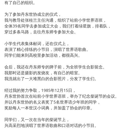
有了自己的组织。
为了参加丹东世协成立的仪式，
我与教导处张桂兰主任沟通，组织了站前小学世界语班，
全体39名同学去参加成立大会，我们打着绿星旗，排着队，
穿过多条马路，去往丹东师专参加大会。
小学生代表集体献词，还在仪式上，
表演了精心排练的小节目，演唱了世界语歌曲。
同学们能来到高校里参加活动，都很高兴。
会后，我还在丹东师专的牌子前，为全班学生合影留念。
我那时还是摄影的发烧友，有自己的暗室。
我洗就出了一大堆黑白的合影照片，分发了学生们。
经过我的努力争取，1985年12月15日，
丹东世协首次在站前小学世界语班，举办了纪念柴诞节的会议。
并以丹东世协的名义表奖了5名世界语少年班的同学，
奖励每人一本世汉小词典，并加盖了协会的印章。
同学们，又一次在当年的柴诞节上，
兴高采烈地演唱了世界语歌曲和口语对话的小节目。