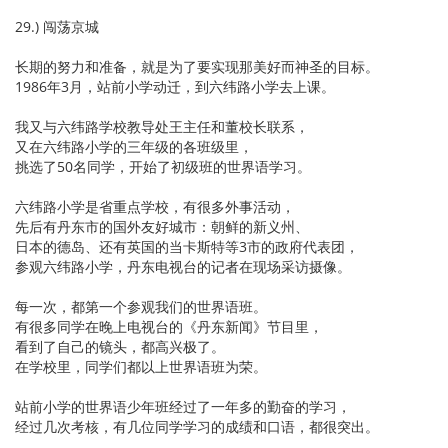
29.) 闯荡京城
长期的努力和准备，就是为了要实现那美好而神圣的目标。
1986年3月，站前小学动迁，到六纬路小学去上课。
我又与六纬路学校教导处王主任和董校长联系，
又在六纬路小学的三年级的各班级里，
挑选了50名同学，开始了初级班的世界语学习。
六纬路小学是省重点学校，有很多外事活动，
先后有丹东市的国外友好城市：朝鲜的新义州、
日本的德岛、还有英国的当卡斯特等3市的政府代表团，
参观六纬路小学，丹东电视台的记者在现场采访摄像。
每一次，都第一个参观我们的世界语班。
有很多同学在晚上电视台的《丹东新闻》节目里，
看到了自己的镜头，都高兴极了。
在学校里，同学们都以上世界语班为荣。
站前小学的世界语少年班经过了一年多的勤奋的学习，
经过几次考核，有几位同学学习的成绩和口语，都很突出。