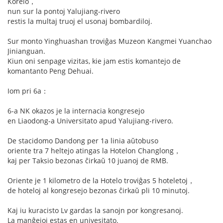
Koreio，
nun sur la pontoj Yalujiang-rivero
restis la multaj truoj el usonaj bombardiloj.
Sur monto Yinghuashan troviĝas Muzeon Kangmei Yuanchao
Jinianguan.
Kiun oni senpage vizitas, kie jam estis komantejo de
komantanto Peng Dehuai.
Iom pri 6a：
6-a NK okazos je la internacia kongresejo
en Liaodong-a Universitato apud Yalujiang-rivero.
De stacidomo Dandong per 1a linia aŭtobuso
oriente tra 7 heltejo atingas la Hotelon Changlong，
kaj per Taksio bezonas ĉirkaŭ 10 juanoj de RMB.
Oriente je 1 kilometro de la Hotelo troviĝas 5 hoteletoj，
de hoteloj al kongresejo bezonas ĉirkaŭ pli 10 minutoj.
Kaj iu kuracisto Lv gardas la sanojn por kongresanoj.
La manĝejoj estas en univesitato.