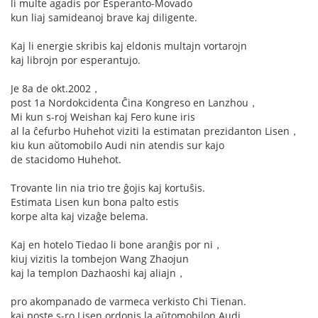
li multe agadis por Esperanto-Movado
kun liaj samideanoj brave kaj diligente.
Kaj li energie skribis kaj eldonis multajn vortarojn
kaj librojn por esperantujo.
Je 8a de okt.2002，
post 1a Nordokcidenta Ĉina Kongreso en Lanzhou，
Mi kun s-roj Weishan kaj Fero kune iris
al la ĉefurbo Huhehot viziti la estimatan prezidanton Lisen，
kiu kun aŭtomobilo Audi nin atendis sur kajo
de stacidomo Huhehot.
Trovante lin nia trio tre ĝojis kaj kortuŝis.
Estimata Lisen kun bona palto estis
korpe alta kaj vizaĝe belema.
Kaj en hotelo Tiedao li bone aranĝis por ni，
kiuj vizitis la tombejon Wang Zhaojun
kaj la templon Dazhaoshi kaj aliajn，
pro akompanado de varmeca verkisto Chi Tienan.
kaj poste s-ro Lisen ordonis la aŭtomobilon Audi