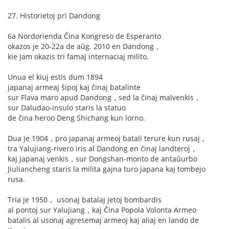
27. Historietoj pri Dandong
6a Nordorienda Ĉina Kongreso de Esperanto
okazos je 20-22a de aŭg. 2010 en Dandong，
kie jam okazis tri famaj internaciaj milito.
Unua el kiuj estis dum 1894
japanaj armeaj ŝipoj kaj ĉinaj batalinte
sur Flava maro apud Dandong，sed la ĉinaj malvenkis，
sur Daludao-insulo staris la statuo
de ĉina heroo Deng Shichang kun lorno.
Dua je 1904，pro japanaj armeoj batali terure kun rusaj，
tra Yalujiang-rivero iris al Dandong en ĉinaj landteroj，
kaj japanaj venkis，sur Dongshan-monto de antaŭurbo
Jiuliancheng staris la milita gajna turo japana kaj tombejo
rusa.
Tria je 1950， usonaj batalaj jetoj bombardis
al pontoj sur Yalujiang，kaj Ĉina Popola Volonta Armeo
batalis al usonaj agresemaj armeoj kaj aliaj en lando de