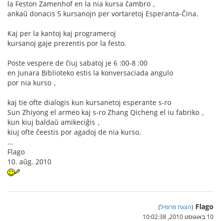
la Feston Zamenhof en la nia kursa ĉambro，
ankaŭ donacis 5 kursanojn per vortaretoj Esperanta-Ĉina.
Kaj per la kantoj kaj programeroj
kursanoj gaje prezentis por la festo.
Poste vespere de ĉiuj sabatoj je 6 :00-8 :00
en Junara Biblioteko estis la konversaciada angulo
por nia kurso，
kaj tie ofte dialogis kun kursanetoj esperante s-ro
Sun Zhiyong el armeo kaj s-ro Zhang Qicheng el iu fabriko，
kun kiuj baldaŭ amikeciĝis，
kiuj ofte ĉeestis por agadoj de nia kurso.
...
Flago
10. aŭg. 2010
Flago
(
הצגת פרופיל
)
10 באוגוסט 2010, 10:02:38