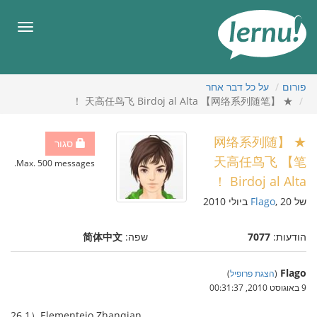
תוכן
עניינים
תפריט
פורום
על כל דבר אחר
★ 【网络系列随笔】 天高任鸟飞 Birdoj al Alta ！
★ 【网络系列随
סגור
笔】 天高任鸟飞
Max. 500 messages.
Birdoj al Alta ！
של
, 20 ביולי 2010
Flago
הודעות:
7077
שפה:
简体中文
Flago
(
הצגת פרופיל
)
9 באוגוסט 2010, 00:31:37
26.1）Elementejo Zhanqian