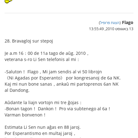
Flago
(
הצגת פרופיל
)
13 באוגוסט 2010, 13:55:49
28. Bravagloj sur stepoj
Je a.m 16：00 de 11a tago de aŭg. 2010，
veterana s-ro Li Sen telefonis al mi：
-Saluton！ Flago，Mi jam sendis al vi 50 librojn
《Ni Agadas por Esperanto》 por kongresanoj de 6a NK.
Kaj mi nun bone sanas，ankaŭ mi partoprenos 6an NK
al Dandong.
Aŭdante la liajn vortojn mi tre ĝojas：
-Bonan tagon！ Dankon！ Pro via subtenego al 6a！
Varman bonvenon！
Estimata Li Sen nun aĝas en 88 jaroj.
Por Esperantismo en multaj jaroj，