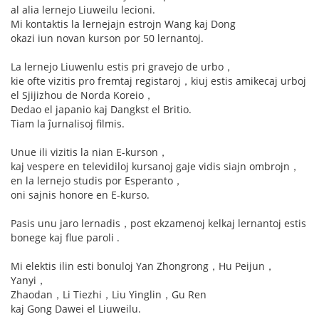
al alia lernejo Liuweilu lecioni.
Mi kontaktis la lernejajn estrojn Wang kaj Dong
okazi iun novan kurson por 50 lernantoj.
La lernejo Liuwenlu estis pri gravejo de urbo，
kie ofte vizitis pro fremtaj registaroj，kiuj estis amikecaj urboj
el Sjijizhou de Norda Koreio，
Dedao el japanio kaj Dangkst el Britio.
Tiam la ĵurnalisoj filmis.
Unue ili vizitis la nian E-kurson，
kaj vespere en televidiloj kursanoj gaje vidis siajn ombrojn，
en la lernejo studis por Esperanto，
oni sajnis honore en E-kurso.
Pasis unu jaro lernadis，post ekzamenoj kelkaj lernantoj estis
bonege kaj flue paroli .
Mi elektis ilin esti bonuloj Yan Zhongrong，Hu Peijun，
Yanyi，
Zhaodan，Li Tiezhi，Liu Yinglin，Gu Ren
kaj Gong Dawei el Liuweilu.