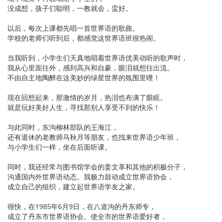
没成想，孩子们聪明，一教就会，蛮好。
以后，每次上课都先唱一首世界语的歌曲。
学校的老师们听到后，都感觉这世界语班很热闹。
当我听到，小学生们天真地唱着世界语优美动听的歌声时，
我从心里面往外，感到高兴和自豪，眼泪就想往出流。
不由自主地陶醉在这美妙的绿星世界的氛围里哩！
现在回想起来，那激情的岁月，热泪也布满了眼眶。
就是玩好美好人生，寻找那别人享受不到的快乐！
与此同时，东沟柳林部队的王海江，
还有退休的老教师马秋月等朋友，也找来世界语少年班，
与小学生们一样，坐在后面听课。
同时，我还经常与图书馆学会的姜文革和其他的积极分子，
沟通国内外世界语动态。我极力鼓动成立世界语协会，
成立自己的组织，建立起世界语学友之家。
很快，在1985年6月9日，在八道沟的丹东师专，
成立了丹东市世界语协会。使全市的世界语爱好者，