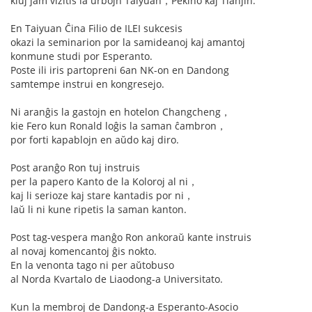
kiuj jam vizitis la urbojn Taiyuan，Pekino kaj Tianjin.
En Taiyuan Ĉina Filio de ILEI sukcesis
okazi la seminarion por la samideanoj kaj amantoj
konmune studi por Esperanto.
Poste ili iris partopreni 6an NK-on en Dandong
samtempe instrui en kongresejo.
Ni aranĝis la gastojn en hotelon Changcheng，
kie Fero kun Ronald loĝis la saman ĉambron，
por forti kapablojn en aŭdo kaj diro.
Post aranĝo Ron tuj instruis
per la papero Kanto de la Koloroj al ni，
kaj li serioze kaj stare kantadis por ni，
laŭ li ni kune ripetis la saman kanton.
Post tag-vespera manĝo Ron ankoraŭ kante instruis
al novaj komencantoj ĝis nokto.
En la venonta tago ni per aŭtobuso
al Norda Kvartalo de Liaodong-a Universitato.
Kun la membroj de Dandong-a Esperanto-Asocio