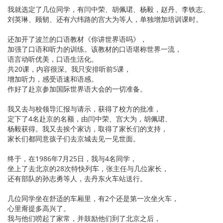
我就选定了几位同学，有闫中荣、胡佩珺、杨毅，赵丹、李铁志、
刘英琳、顾韧、还有六纬路的宫大为等人，单独增加培训课时。
还加开了波兰的口语教材《你讲世界语吗》，
加强了口语和听力的训练。该教材的口语堪称世界一流，
语言动听优美，口语生活化。
共20课，内容很深。我只安排听前5课，
增加听力，感受语速和语感。
作好了赴京参加国际世界语大会的一切准备。
我又去与校领导汇报与请示，获得了校方的批准，
定下了4名赴京的名额，由闫中荣、宫大为，胡佩珺、
杨毅获得。我又去挨个家访，取得了家长们的支持，
家长们都同意孩子们去京城去见一见世面。
终于，在1986年7月25日，我与4名同学，
坐上了去北京的28次特快列车，张主任与几位家长，
还有部队的孙志勇等人，去丹东火车站送行。
几位同学坐在舒适的车厢里，有2个还是第一次坐火车，
心里甭提多高兴了。
我与他们唠起了家常，并鼓励他们到了北京之后，