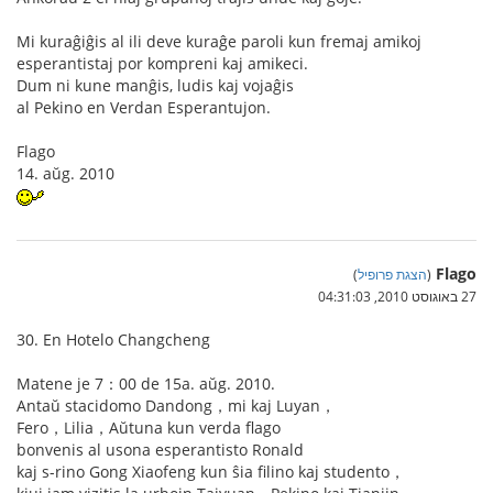
Mi kuraĝiĝis al ili deve kuraĝe paroli kun fremaj amikoj
esperantistaj por kompreni kaj amikeci.
Dum ni kune manĝis, ludis kaj vojaĝis
al Pekino en Verdan Esperantujon.
Flago
14. aŭg. 2010
Flago
(
הצגת פרופיל
)
27 באוגוסט 2010, 04:31:03
30. En Hotelo Changcheng
Matene je 7：00 de 15a. aŭg. 2010.
Antaŭ stacidomo Dandong，mi kaj Luyan，
Fero，Lilia，Aŭtuna kun verda flago
bonvenis al usona esperantisto Ronald
kaj s-rino Gong Xiaofeng kun ŝia filino kaj studento，