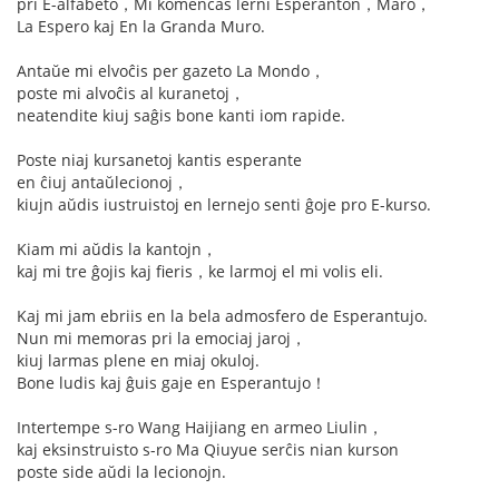
pri E-alfabeto，Mi komencas lerni Esperanton，Maro，
La Espero kaj En la Granda Muro.
Antaŭe mi elvoĉis per gazeto La Mondo，
poste mi alvoĉis al kuranetoj，
neatendite kiuj saĝis bone kanti iom rapide.
Poste niaj kursanetoj kantis esperante
en ĉiuj antaŭlecionoj，
kiujn aŭdis iustruistoj en lernejo senti ĝoje pro E-kurso.
Kiam mi aŭdis la kantojn，
kaj mi tre ĝojis kaj fieris，ke larmoj el mi volis eli.
Kaj mi jam ebriis en la bela admosfero de Esperantujo.
Nun mi memoras pri la emociaj jaroj，
kiuj larmas plene en miaj okuloj.
Bone ludis kaj ĝuis gaje en Esperantujo！
Intertempe s-ro Wang Haijiang en armeo Liulin，
kaj eksinstruisto s-ro Ma Qiuyue serĉis nian kurson
poste side aŭdi la lecionojn.