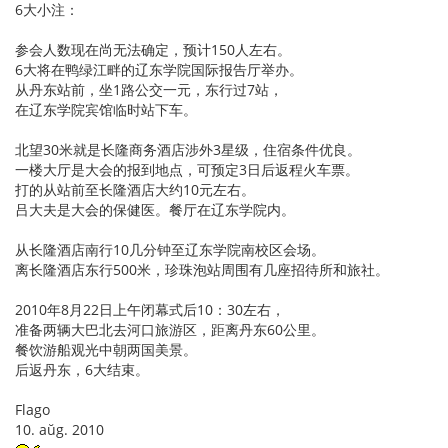
6大小注：
参会人数现在尚无法确定，预计150人左右。
6大将在鸭绿江畔的辽东学院国际报告厅举办。
从丹东站前，坐1路公交一元，东行过7站，
在辽东学院宾馆临时站下车。
北望30米就是长隆商务酒店涉外3星级，住宿条件优良。
一楼大厅是大会的报到地点，可预定3日后返程火车票。
打的从站前至长隆酒店大约10元左右。
吕大夫是大会的保健医。餐厅在辽东学院内。
从长隆酒店南行10几分钟至辽东学院南校区会场。
离长隆酒店东行500米，珍珠泡站周围有几座招待所和旅社。
2010年8月22日上午闭幕式后10：30左右，
准备两辆大巴北去河口旅游区，距离丹东60公里。
餐饮游船观光中朝两国美景。
后返丹东，6大结束。
Flago
10. aŭg. 2010