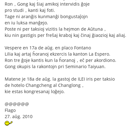
Ron，Gong kaj ŝiaj amikoj intervidis ĝoje
pro studi，kanti kaj foti.
Tage ni aranĝis kunmanĝi bongustaĵojn
en iu luksa manĝejo.
Poste ni per taksioj vizitis la hejmon de Aŭtuna，
kiu nin gastigis per freŝaj kraboj kaj ĉinaj ĝiaozioj kaj aliaj.
Vespere en 17a de aŭg. en placo Fontano
Lilia kaj artaj ĥoranoj ekzercis la kanton La Espero.
Ron tre ĝoje kantis kun la ĥoranoj，eĉ per akordiono.
Gong okupis la rakontojn pri Seminario Taiyuan.
Matene je 18a de aŭg. la gastoj de ILEI iris per taksio
de hotelo Changcheng al Changlong，
kie estas kongresanaj loĝejo.
@@@@@@
Flago
27. aŭg. 2010