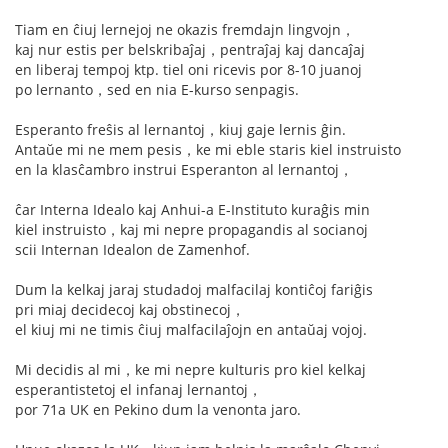
Tiam en ĉiuj lernejoj ne okazis fremdajn lingvojn，
kaj nur estis per belskribaĵaj，pentraĵaj kaj dancaĵaj
en liberaj tempoj ktp. tiel oni ricevis por 8-10 juanoj
po lernanto，sed en nia E-kurso senpagis.
Esperanto freŝis al lernantoj，kiuj gaje lernis ĝin.
Antaŭe mi ne mem pesis，ke mi eble staris kiel instruisto
en la klasĉambro instrui Esperanton al lernantoj，
ĉar Interna Idealo kaj Anhui-a E-Instituto kuraĝis min
kiel instruisto，kaj mi nepre propagandis al socianoj
scii Internan Idealon de Zamenhof.
Dum la kelkaj jaraj studadoj malfacilaj kontiĉoj fariĝis
pri miaj decidecoj kaj obstinecoj，
el kiuj mi ne timis ĉiuj malfacilaĵojn en antaŭaj vojoj.
Mi decidis al mi，ke mi nepre kulturis pro kiel kelkaj
esperantistetoj el infanaj lernantoj，
por 71a UK en Pekino dum la venonta jaro.