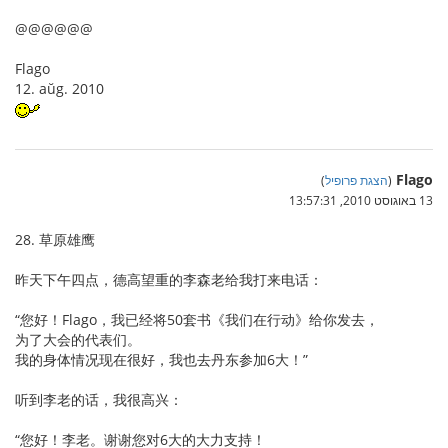
@@@@@@
Flago
12. aŭg. 2010
Flago
(
הצגת פרופיל
)
13 באוגוסט 2010, 13:57:31
28. 草原雄鹰
昨天下午四点，德高望重的李森老给我打来电话：
“您好！Flago，我已经将50套书《我们在行动》给你发去，
为了大会的代表们。
我的身体情况现在很好，我也去丹东参加6大！”
听到李老的话，我很高兴：
“您好！李老。谢谢您对6大的大力支持！