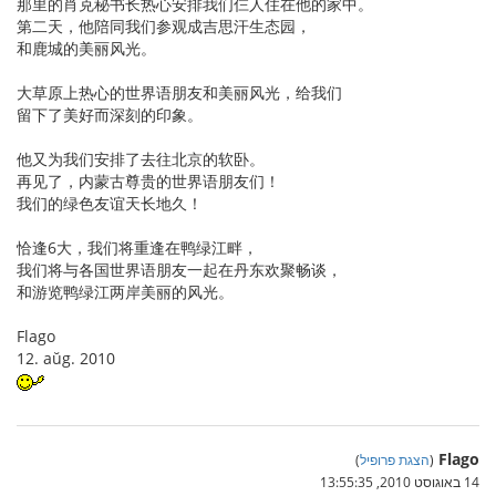
那里的肖克秘书长热心安排我们仨人住在他的家中。
第二天，他陪同我们参观成吉思汗生态园，
和鹿城的美丽风光。
大草原上热心的世界语朋友和美丽风光，给我们
留下了美好而深刻的印象。
他又为我们安排了去往北京的软卧。
再见了，内蒙古尊贵的世界语朋友们！
我们的绿色友谊天长地久！
恰逢6大，我们将重逢在鸭绿江畔，
我们将与各国世界语朋友一起在丹东欢聚畅谈，
和游览鸭绿江两岸美丽的风光。
Flago
12. aŭg. 2010
Flago
(
הצגת פרופיל
)
14 באוגוסט 2010, 13:55:35