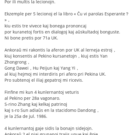
Por ili multis la lecionojn.
Ekzemple per 5 lecionoj el la libro « Ĉu vi parolas Esperante？
»，
kiu estis tre vivece kaj bonega prononcaj
por kuranetoj fortis en dialogoj kaj aŭskultadoj bonguste.
Ni bone pretis por 71a UK.
Ankoraŭ mi rakontis la aferon por UK al lerneja estroj，
kiuj konsentis al Pekino kursanetojn，kiuj estis Yan
Zhongrong，
Gong Dawei，Hu Peijun kaj Yang Yi，
al kiuj hejmoj mi interdiris pri afero pri Pekina UK.
Pro subtenoj el iliaj gepatroj mi ricevis.
Finfine mi kun 4 kunlernantoj veturis
al Pekino per 28a vagonaro.
S-rino Zhang kaj kelkaj patrinoj
kaj s-ro Sun adiaŭs en la stacidomo Dandong，
je la 25a de jul. 1986.
4 kunlernantoj gaje sidis la bonajn sidejojn.
Ankoraŭ 2 el niaj grupanoj trajis unue kaj ĝoje.