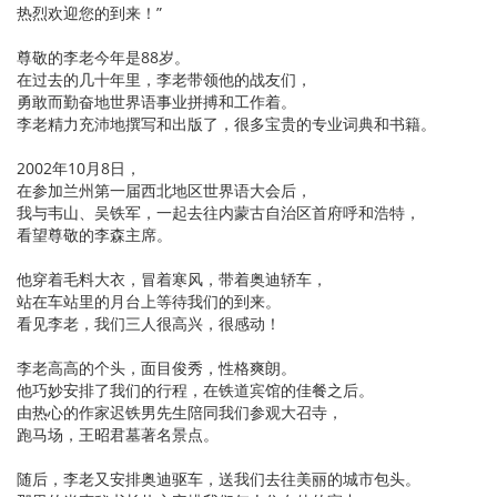
热烈欢迎您的到来！”
尊敬的李老今年是88岁。
在过去的几十年里，李老带领他的战友们，
勇敢而勤奋地世界语事业拼搏和工作着。
李老精力充沛地撰写和出版了，很多宝贵的专业词典和书籍。
2002年10月8日，
在参加兰州第一届西北地区世界语大会后，
我与韦山、吴铁军，一起去往内蒙古自治区首府呼和浩特，
看望尊敬的李森主席。
他穿着毛料大衣，冒着寒风，带着奥迪轿车，
站在车站里的月台上等待我们的到来。
看见李老，我们三人很高兴，很感动！
李老高高的个头，面目俊秀，性格爽朗。
他巧妙安排了我们的行程，在铁道宾馆的佳餐之后。
由热心的作家迟铁男先生陪同我们参观大召寺，
跑马场，王昭君墓著名景点。
随后，李老又安排奥迪驱车，送我们去往美丽的城市包头。