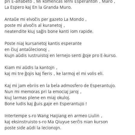
pri E-alfabeto，Mi komencas lerni Esperanton，Maro，
La Espero kaj En la Granda Muro.
Antaŭe mi elvoĉis per gazeto La Mondo，
poste mi alvoĉis al kuranetoj，
neatendite kiuj saĝis bone kanti iom rapide.
Poste niaj kursanetoj kantis esperante
en ĉiuj antaŭlecionoj，
kiujn aŭdis iustruistoj en lernejo senti ĝoje pro E-kurso.
Kiam mi aŭdis la kantojn，
kaj mi tre ĝojis kaj fieris，ke larmoj el mi volis eli.
Kaj mi jam ebriis en la bela admosfero de Esperantujo.
Nun mi memoras pri la emociaj jaroj，
kiuj larmas plene en miaj okuloj.
Bone ludis kaj ĝuis gaje en Esperantujo！
Intertempe s-ro Wang Haijiang en armeo Liulin，
kaj eksinstruisto s-ro Ma Qiuyue serĉis nian kurson
poste side aŭdi la lecionojn.