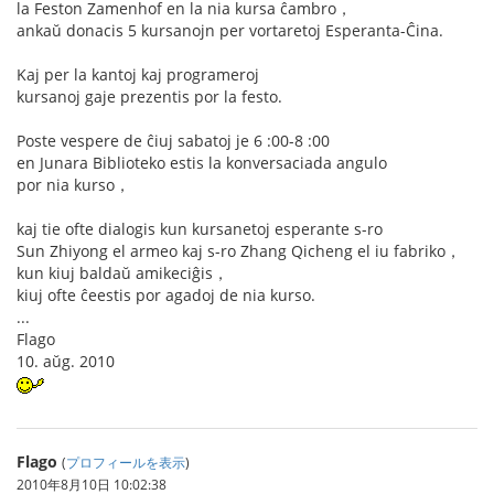
la Feston Zamenhof en la nia kursa ĉambro，
ankaŭ donacis 5 kursanojn per vortaretoj Esperanta-Ĉina.
Kaj per la kantoj kaj programeroj
kursanoj gaje prezentis por la festo.
Poste vespere de ĉiuj sabatoj je 6 :00-8 :00
en Junara Biblioteko estis la konversaciada angulo
por nia kurso，
kaj tie ofte dialogis kun kursanetoj esperante s-ro
Sun Zhiyong el armeo kaj s-ro Zhang Qicheng el iu fabriko，
kun kiuj baldaŭ amikeciĝis，
kiuj ofte ĉeestis por agadoj de nia kurso.
...
Flago
10. aŭg. 2010
Flago
(
プロフィールを表示
)
2010年8月10日 10:02:38