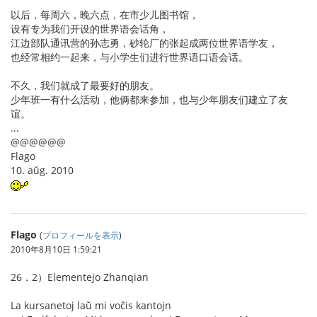
以后，每周六，晚六点，在市少儿图书馆，
设有专为我们开设的世界语会话角，
江边部队通讯营的孙志勇，砂轮厂的张起成两位世界语学友，
也经常相约一起来，与小学生们进行世界语口语会话。
不久，我们就成了最要好的朋友。
少年班一有什么活动，他俩都来参加，也与少年朋友们建立了友
谊。
...
@@@@@@
Flago
10. aŭg. 2010
Flago
(
プロフィールを表示
)
2010年8月10日 1:59:21
26．2）Elementejo Zhanqian
La kursanetoj laŭ mi voĉis kantojn