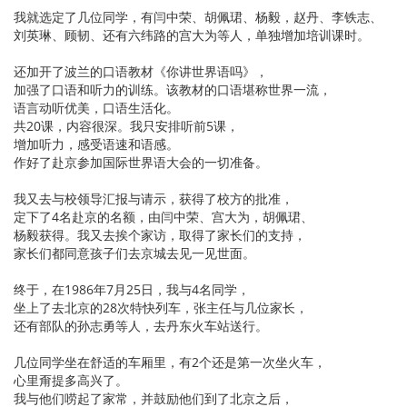
我就选定了几位同学，有闫中荣、胡佩珺、杨毅，赵丹、李铁志、
刘英琳、顾韧、还有六纬路的宫大为等人，单独增加培训课时。
还加开了波兰的口语教材《你讲世界语吗》，
加强了口语和听力的训练。该教材的口语堪称世界一流，
语言动听优美，口语生活化。
共20课，内容很深。我只安排听前5课，
增加听力，感受语速和语感。
作好了赴京参加国际世界语大会的一切准备。
我又去与校领导汇报与请示，获得了校方的批准，
定下了4名赴京的名额，由闫中荣、宫大为，胡佩珺、
杨毅获得。我又去挨个家访，取得了家长们的支持，
家长们都同意孩子们去京城去见一见世面。
终于，在1986年7月25日，我与4名同学，
坐上了去北京的28次特快列车，张主任与几位家长，
还有部队的孙志勇等人，去丹东火车站送行。
几位同学坐在舒适的车厢里，有2个还是第一次坐火车，
心里甭提多高兴了。
我与他们唠起了家常，并鼓励他们到了北京之后，