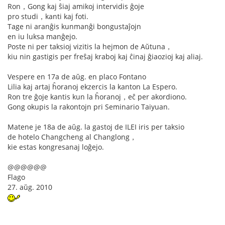
Ron，Gong kaj ŝiaj amikoj intervidis ĝoje
pro studi，kanti kaj foti.
Tage ni aranĝis kunmanĝi bongustaĵojn
en iu luksa manĝejo.
Poste ni per taksioj vizitis la hejmon de Aŭtuna，
kiu nin gastigis per freŝaj kraboj kaj ĉinaj ĝiaozioj kaj aliaj.
Vespere en 17a de aŭg. en placo Fontano
Lilia kaj artaj ĥoranoj ekzercis la kanton La Espero.
Ron tre ĝoje kantis kun la ĥoranoj，eĉ per akordiono.
Gong okupis la rakontojn pri Seminario Taiyuan.
Matene je 18a de aŭg. la gastoj de ILEI iris per taksio
de hotelo Changcheng al Changlong，
kie estas kongresanaj loĝejo.
@@@@@@
Flago
27. aŭg. 2010