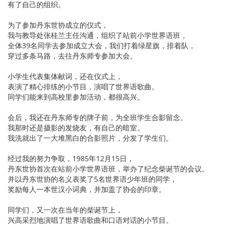
有了自己的组织。
为了参加丹东世协成立的仪式，
我与教导处张桂兰主任沟通，组织了站前小学世界语班，
全体39名同学去参加成立大会，我们打着绿星旗，排着队，
穿过多条马路，去往丹东师专参加大会。
小学生代表集体献词，还在仪式上，
表演了精心排练的小节目，演唱了世界语歌曲。
同学们能来到高校里参加活动，都很高兴。
会后，我还在丹东师专的牌子前，为全班学生合影留念。
我那时还是摄影的发烧友，有自己的暗室。
我洗就出了一大堆黑白的合影照片，分发了学生们。
经过我的努力争取，1985年12月15日，
丹东世协首次在站前小学世界语班，举办了纪念柴诞节的会议。
并以丹东世协的名义表奖了5名世界语少年班的同学，
奖励每人一本世汉小词典，并加盖了协会的印章。
同学们，又一次在当年的柴诞节上，
兴高采烈地演唱了世界语歌曲和口语对话的小节目。