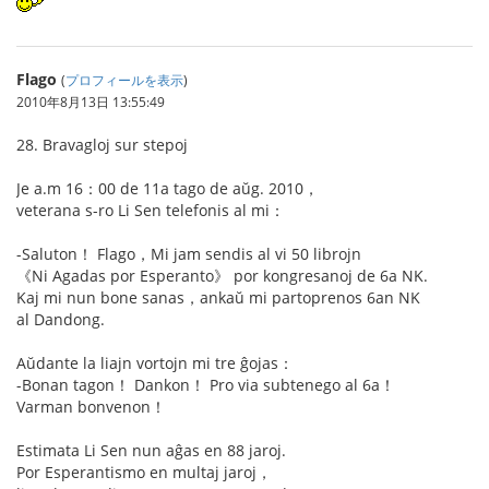
Flago
(
プロフィールを表示
)
2010年8月13日 13:55:49
28. Bravagloj sur stepoj
Je a.m 16：00 de 11a tago de aŭg. 2010，
veterana s-ro Li Sen telefonis al mi：
-Saluton！ Flago，Mi jam sendis al vi 50 librojn
《Ni Agadas por Esperanto》 por kongresanoj de 6a NK.
Kaj mi nun bone sanas，ankaŭ mi partoprenos 6an NK
al Dandong.
Aŭdante la liajn vortojn mi tre ĝojas：
-Bonan tagon！ Dankon！ Pro via subtenego al 6a！
Varman bonvenon！
Estimata Li Sen nun aĝas en 88 jaroj.
Por Esperantismo en multaj jaroj，