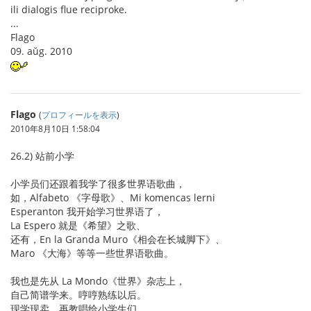
ili dialogis flue reciproke.
...
Flago
09. aŭg. 2010
Flago
(
プロフィールを表示
)
2010年8月10日 1:58:04
26.2) 站前小学
小学员们还跟着我学了很多世界语歌曲，
如，Alfabeto 《字母歌》、Mi komencas lerni
Esperanton 我开始学习世界语了，
La Espero 就是《希望》之歌、
还有，En la Granda Muro《相会在长城脚下》、
Maro 《大海》等等一些世界语歌曲。
我也是先从 La Mondo《世界》杂志上，
自己简谱学来。哼哼熟练以后。
现学现卖，再教唱给小学生们，