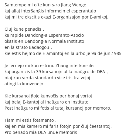
Samtempe mi ofte kun s-ro Jiang Wenge
kaj aliaj interŝanĝis informojn el esperantujo
kaj mi tre ekscitis okazi E-organizaĵon por E-amikoj.
Ĉiuj kune penadis，
ke rapide Dandong-a Esperanto-Asocio
okazis en Dandong-a Normala Instituto
en la strato Badaogou，
kie estis hejmo de E-amantoj en la urbo je 9a de jun.1985.
Je lernejo mi kun estrino Zhang interkonsilis
kaj organizis la 39 kursanojn al la inaŭgro de DEA，
niaj kun verda standardo vice iris tra vojoj
atingi la kunvenejo.
Kie kursanoj ĝoje kunvoĉis per bonaj vortoj
kaj belaj E-kantoj al inaŭguro en instituto.
Post inaŭguro mi fotis al tutaj kursanoj por memoro.
Tiam mi estis fotamanto，
kaj en mia kamero mi faris fotojn por ĉiuj ĉeestantoj.
Pro penado mia DEA unue memoris