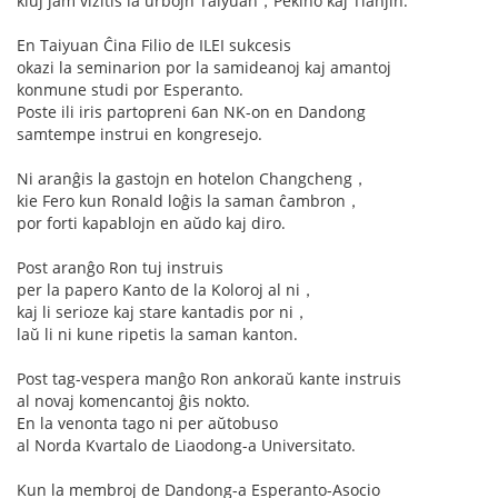
kiuj jam vizitis la urbojn Taiyuan，Pekino kaj Tianjin.
En Taiyuan Ĉina Filio de ILEI sukcesis
okazi la seminarion por la samideanoj kaj amantoj
konmune studi por Esperanto.
Poste ili iris partopreni 6an NK-on en Dandong
samtempe instrui en kongresejo.
Ni aranĝis la gastojn en hotelon Changcheng，
kie Fero kun Ronald loĝis la saman ĉambron，
por forti kapablojn en aŭdo kaj diro.
Post aranĝo Ron tuj instruis
per la papero Kanto de la Koloroj al ni，
kaj li serioze kaj stare kantadis por ni，
laŭ li ni kune ripetis la saman kanton.
Post tag-vespera manĝo Ron ankoraŭ kante instruis
al novaj komencantoj ĝis nokto.
En la venonta tago ni per aŭtobuso
al Norda Kvartalo de Liaodong-a Universitato.
Kun la membroj de Dandong-a Esperanto-Asocio