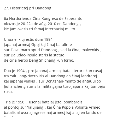
27. Historietoj pri Dandong
6a Nordorienda Ĉina Kongreso de Esperanto
okazos je 20-22a de aŭg. 2010 en Dandong，
kie jam okazis tri famaj internaciaj milito.
Unua el kiuj estis dum 1894
japanaj armeaj ŝipoj kaj ĉinaj batalinte
sur Flava maro apud Dandong，sed la ĉinaj malvenkis，
sur Daludao-insulo staris la statuo
de ĉina heroo Deng Shichang kun lorno.
Dua je 1904，pro japanaj armeoj batali terure kun rusaj，
tra Yalujiang-rivero iris al Dandong en ĉinaj landteroj，
kaj japanaj venkis，sur Dongshan-monto de antaŭurbo
Jiuliancheng staris la milita gajna turo japana kaj tombejo
rusa.
Tria je 1950， usonaj batalaj jetoj bombardis
al pontoj sur Yalujiang，kaj Ĉina Popola Volonta Armeo
batalis al usonaj agresemaj armeoj kaj aliaj en lando de