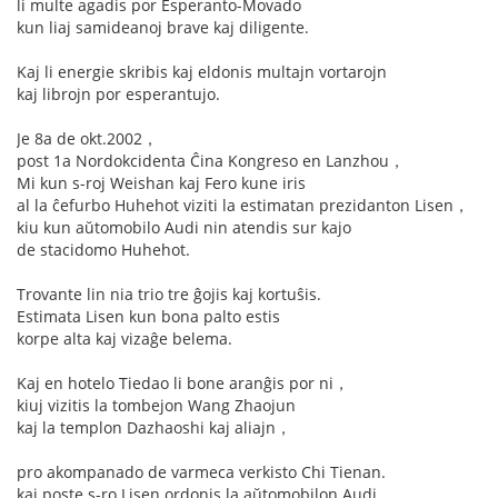
li multe agadis por Esperanto-Movado
kun liaj samideanoj brave kaj diligente.
Kaj li energie skribis kaj eldonis multajn vortarojn
kaj librojn por esperantujo.
Je 8a de okt.2002，
post 1a Nordokcidenta Ĉina Kongreso en Lanzhou，
Mi kun s-roj Weishan kaj Fero kune iris
al la ĉefurbo Huhehot viziti la estimatan prezidanton Lisen，
kiu kun aŭtomobilo Audi nin atendis sur kajo
de stacidomo Huhehot.
Trovante lin nia trio tre ĝojis kaj kortuŝis.
Estimata Lisen kun bona palto estis
korpe alta kaj vizaĝe belema.
Kaj en hotelo Tiedao li bone aranĝis por ni，
kiuj vizitis la tombejon Wang Zhaojun
kaj la templon Dazhaoshi kaj aliajn，
pro akompanado de varmeca verkisto Chi Tienan.
kaj poste s-ro Lisen ordonis la aŭtomobilon Audi