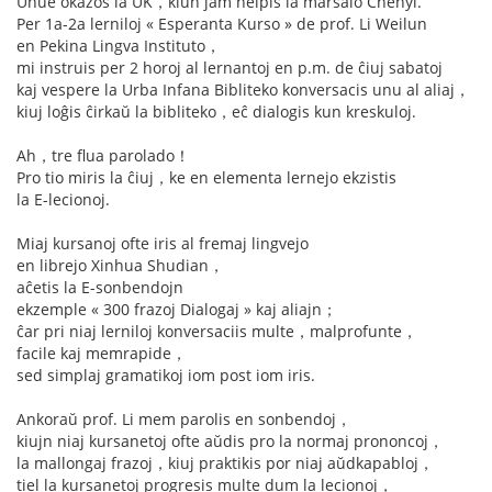
Unue okazos la UK，kiun jam helpis la marŝalo Chenyi.
Per 1a-2a lerniloj « Esperanta Kurso » de prof. Li Weilun
en Pekina Lingva Instituto，
mi instruis per 2 horoj al lernantoj en p.m. de ĉiuj sabatoj
kaj vespere la Urba Infana Bibliteko konversacis unu al aliaj，
kiuj loĝis ĉirkaŭ la bibliteko，eĉ dialogis kun kreskuloj.
Ah，tre flua parolado！
Pro tio miris la ĉiuj，ke en elementa lernejo ekzistis
la E-lecionoj.
Miaj kursanoj ofte iris al fremaj lingvejo
en librejo Xinhua Shudian，
aĉetis la E-sonbendojn
ekzemple « 300 frazoj Dialogaj » kaj aliajn；
ĉar pri niaj lerniloj konversaciis multe，malprofunte，
facile kaj memrapide，
sed simplaj gramatikoj iom post iom iris.
Ankoraŭ prof. Li mem parolis en sonbendoj，
kiujn niaj kursanetoj ofte aŭdis pro la normaj prononcoj，
la mallongaj frazoj，kiuj praktikis por niaj aŭdkapabloj，
tiel la kursanetoj progresis multe dum la lecionoj，