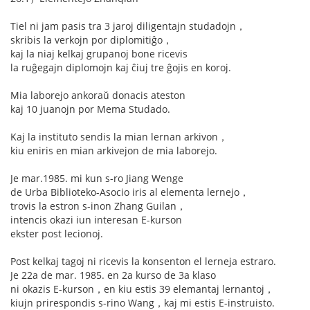
Tiel ni jam pasis tra 3 jaroj diligentajn studadojn，
skribis la verkojn por diplomitiĝo，
kaj la niaj kelkaj grupanoj bone ricevis
la ruĝegajn diplomojn kaj ĉiuj tre ĝojis en koroj.
Mia laborejo ankoraŭ donacis ateston
kaj 10 juanojn por Mema Studado.
Kaj la instituto sendis la mian lernan arkivon，
kiu eniris en mian arkivejon de mia laborejo.
Je mar.1985. mi kun s-ro Jiang Wenge
de Urba Biblioteko-Asocio iris al elementa lernejo，
trovis la estron s-inon Zhang Guilan，
intencis okazi iun interesan E-kurson
ekster post lecionoj.
Post kelkaj tagoj ni ricevis la konsenton el lerneja estraro.
Je 22a de mar. 1985. en 2a kurso de 3a klaso
ni okazis E-kurson，en kiu estis 39 elemantaj lernantoj，
kiujn prirespondis s-rino Wang，kaj mi estis E-instruisto.