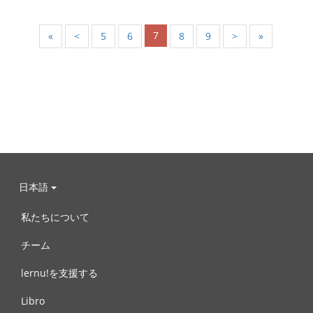
7
«
<
5
6
8
9
>
»
日本語
私たちについて
チーム
lernu!を支援する
Libro