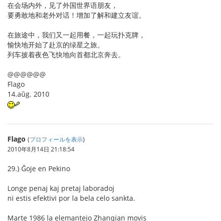
在会场内外，见了外国世界语朋友，
要勇敢地和老外对话！增加了解和建立友谊。
在旅途中，我们又一起用餐，一起玩扑克牌，
愉快地开始了赴京的绿星之旅。
列车披着夜色飞快地向首都北京奔去。
@@@@@@
Flago
14.aŭg. 2010
Flago
(
プロフィールを表示
)
2010年8月14日 21:18:54
29.) Ĝoje en Pekino
Longe penaj kaj pretaj laboradoj
ni estis efektivi por la bela celo sankta.
Marte 1986 la elemantejo Zhanqian movis