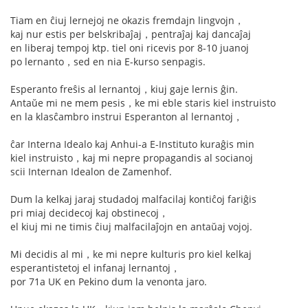
Tiam en ĉiuj lernejoj ne okazis fremdajn lingvojn，
kaj nur estis per belskribaĵaj，pentraĵaj kaj dancaĵaj
en liberaj tempoj ktp. tiel oni ricevis por 8-10 juanoj
po lernanto，sed en nia E-kurso senpagis.
Esperanto freŝis al lernantoj，kiuj gaje lernis ĝin.
Antaŭe mi ne mem pesis，ke mi eble staris kiel instruisto
en la klasĉambro instrui Esperanton al lernantoj，
ĉar Interna Idealo kaj Anhui-a E-Instituto kuraĝis min
kiel instruisto，kaj mi nepre propagandis al socianoj
scii Internan Idealon de Zamenhof.
Dum la kelkaj jaraj studadoj malfacilaj kontiĉoj fariĝis
pri miaj decidecoj kaj obstinecoj，
el kiuj mi ne timis ĉiuj malfacilaĵojn en antaŭaj vojoj.
Mi decidis al mi，ke mi nepre kulturis pro kiel kelkaj
esperantistetoj el infanaj lernantoj，
por 71a UK en Pekino dum la venonta jaro.