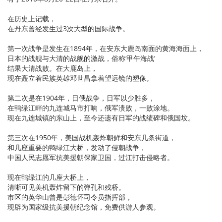
在历史上记载，
在丹东曾经发生过3次大型的国际战争。
第一次战争是发生在1894年，在安东大鹿岛南面的黄海海面上，
日本的战舰与大清的战舰的激战，俗称‘甲午海战’
结果大清战败。在大鹿岛上，
现在矗立着民族英雄邓世昌拿着望远镜的塑像。
第二次是在1904年，日俄战争，日军以少胜多，
在鸭绿江畔的九连城马市打响，俄军溃败，一败涂地。
现在九连城镇的东山上，至今还遗有日军的战绩碑和俄国坟。
第三次在1950年，美国战机轰炸朝鲜和安东几条街道，
和几座重要的鸭绿江大桥，发动了侵朝战争，
中国人民志愿军抗美援朝保家卫国，过江打击侵略者。
现在鸭绿江的几座大桥上，
清晰可见美机轰炸留下的弹孔和残桥。
市区的英华山曾是彭德怀司令员指挥部，
现辟为国家级抗美援朝纪念馆，免费供游人参观。