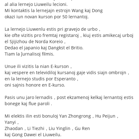
al alia lernejo Liuweilu lecioni.
Mi kontaktis la lernejajn estrojn Wang kaj Dong
okazi iun novan kurson por 50 lernantoj.
La lernejo Liuwenlu estis pri gravejo de urbo，
kie ofte vizitis pro fremtaj registaroj，kiuj estis amikecaj urboj
el Sjijizhou de Norda Koreio，
Dedao el japanio kaj Dangkst el Britio.
Tiam la ĵurnalisoj filmis.
Unue ili vizitis la nian E-kurson，
kaj vespere en televidiloj kursanoj gaje vidis siajn ombrojn，
en la lernejo studis por Esperanto，
oni sajnis honore en E-kurso.
Pasis unu jaro lernadis，post ekzamenoj kelkaj lernantoj estis
bonege kaj flue paroli .
Mi elektis ilin esti bonuloj Yan Zhongrong，Hu Peijun，
Yanyi，
Zhaodan，Li Tiezhi，Liu Yinglin，Gu Ren
kaj Gong Dawei el Liuweilu.