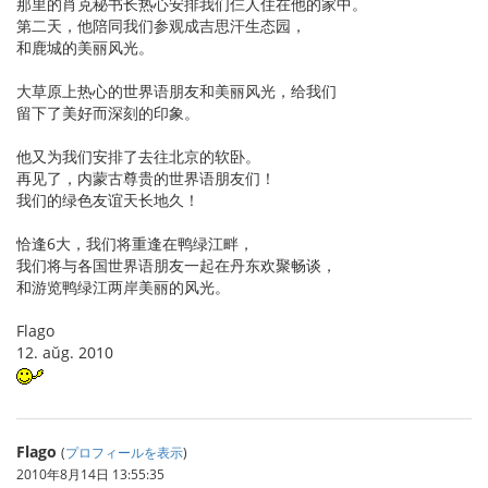
那里的肖克秘书长热心安排我们仨人住在他的家中。
第二天，他陪同我们参观成吉思汗生态园，
和鹿城的美丽风光。
大草原上热心的世界语朋友和美丽风光，给我们
留下了美好而深刻的印象。
他又为我们安排了去往北京的软卧。
再见了，内蒙古尊贵的世界语朋友们！
我们的绿色友谊天长地久！
恰逢6大，我们将重逢在鸭绿江畔，
我们将与各国世界语朋友一起在丹东欢聚畅谈，
和游览鸭绿江两岸美丽的风光。
Flago
12. aŭg. 2010
Flago
(
プロフィールを表示
)
2010年8月14日 13:55:35