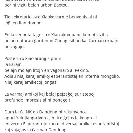
por ni viziti belan urbon Baotou.
Tie sekretario s-ro Xiaoke varme bonvenis al ni
loĝi en lian domon.
En la venonta tago s-ro Xiao akompane kun ni vizitis
belan naturan ĝardenon Chengjisihan kaj ĉarman urbajn
pejzaĝojn.
Poste s-ro Xiao aranĝis por ni
la karajn
belajn molajn litojn en vagonaro al Pekino.
Adiaŭ niaj karaj amikoj esperantistaj en interna mongolio.
Niaj karaj amikecoj longas.
La varmaj amikoj kaj belaj pejzaĝoj sur stepoj
profunde impresis al ni bonege！
Dum la 6a NK en Dandong ni rekunvenos
apud Yalujiang-rivero，ni tre ĝojos la kongresi
en verda Esperantujo kun el diversaj amikaj esperantistoj
kaj vojaĝos la ĉarman Dandong.