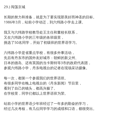
29.) 闯荡京城
长期的努力和准备，就是为了要实现那美好而神圣的目标。
1986年3月，站前小学动迁，到六纬路小学去上课。
我又与六纬路学校教导处王主任和董校长联系，
又在六纬路小学的三年级的各班级里，
挑选了50名同学，开始了初级班的世界语学习。
六纬路小学是省重点学校，有很多外事活动，
先后有丹东市的国外友好城市：朝鲜的新义州、
日本的德岛、还有英国的当卡斯特等3市的政府代表团，
参观六纬路小学，丹东电视台的记者在现场采访摄像。
每一次，都第一个参观我们的世界语班。
有很多同学在晚上电视台的《丹东新闻》节目里，
看到了自己的镜头，都高兴极了。
在学校里，同学们都以上世界语班为荣。
站前小学的世界语少年班经过了一年多的勤奋的学习，
经过几次考核，有几位同学学习的成绩和口语，都很突出。