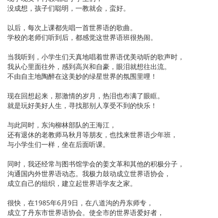
没成想，孩子们聪明，一教就会，蛮好。
以后，每次上课都先唱一首世界语的歌曲。
学校的老师们听到后，都感觉这世界语班很热闹。
当我听到，小学生们天真地唱着世界语优美动听的歌声时，
我从心里面往外，感到高兴和自豪，眼泪就想往出流。
不由自主地陶醉在这美妙的绿星世界的氛围里哩！
现在回想起来，那激情的岁月，热泪也布满了眼眶。
就是玩好美好人生，寻找那别人享受不到的快乐！
与此同时，东沟柳林部队的王海江，
还有退休的老教师马秋月等朋友，也找来世界语少年班，
与小学生们一样，坐在后面听课。
同时，我还经常与图书馆学会的姜文革和其他的积极分子，
沟通国内外世界语动态。我极力鼓动成立世界语协会，
成立自己的组织，建立起世界语学友之家。
很快，在1985年6月9日，在八道沟的丹东师专，
成立了丹东市世界语协会。使全市的世界语爱好者，