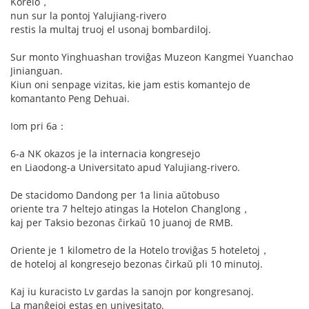
Koreio，
nun sur la pontoj Yalujiang-rivero
restis la multaj truoj el usonaj bombardiloj.
Sur monto Yinghuashan troviĝas Muzeon Kangmei Yuanchao
Jinianguan.
Kiun oni senpage vizitas, kie jam estis komantejo de
komantanto Peng Dehuai.
Iom pri 6a：
6-a NK okazos je la internacia kongresejo
en Liaodong-a Universitato apud Yalujiang-rivero.
De stacidomo Dandong per 1a linia aŭtobuso
oriente tra 7 heltejo atingas la Hotelon Changlong，
kaj per Taksio bezonas ĉirkaŭ 10 juanoj de RMB.
Oriente je 1 kilometro de la Hotelo troviĝas 5 hoteletoj，
de hoteloj al kongresejo bezonas ĉirkaŭ pli 10 minutoj.
Kaj iu kuracisto Lv gardas la sanojn por kongresanoj.
La manĝejoj estas en univesitato.