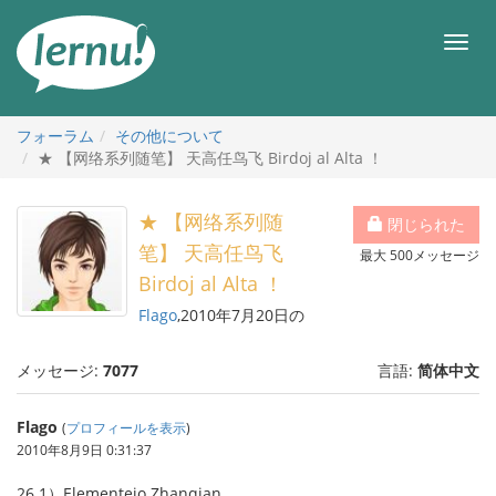
目
次
メ
へ
ニ
ュ
ー
フォーラム
その他について
★ 【网络系列随笔】 天高任鸟飞 Birdoj al Alta ！
★ 【网络系列随
閉じられた
笔】 天高任鸟飞
最大 500メッセージ
Birdoj al Alta ！
Flago
,2010年7月20日の
メッセージ:
7077
言語:
简体中文
Flago
(
プロフィールを表示
)
2010年8月9日 0:31:37
26.1）Elementejo Zhanqian