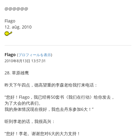
@@@@@@
Flago
12. aŭg. 2010
Flago
(
プロフィールを表示
)
2010年8月13日 13:57:31
28. 草原雄鹰
昨天下午四点，德高望重的李森老给我打来电话：
“您好！Flago，我已经将50套书《我们在行动》给你发去，
为了大会的代表们。
我的身体情况现在很好，我也去丹东参加6大！”
听到李老的话，我很高兴：
“您好！李老。谢谢您对6大的大力支持！