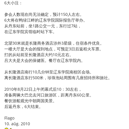
6大小注：
参会人数现在尚无法确定，预计150人左右。
6大将在鸭绿江畔的辽东学院国际报告厅举办。
从丹东站前，坐1路公交一元，东行过7站，
在辽东学院宾馆临时站下车。
北望30米就是长隆商务酒店涉外3星级，住宿条件优良。
一楼大厅是大会的报到地点，可预定3日后返程火车票。
打的从站前至长隆酒店大约10元左右。
吕大夫是大会的保健医。餐厅在辽东学院内。
从长隆酒店南行10几分钟至辽东学院南校区会场。
离长隆酒店东行500米，珍珠泡站周围有几座招待所和旅社。
2010年8月22日上午闭幕式后10：30左右，
准备两辆大巴北去河口旅游区，距离丹东60公里。
餐饮游船观光中朝两国美景。
后返丹东，6大结束。
Flago
10. aŭg. 2010