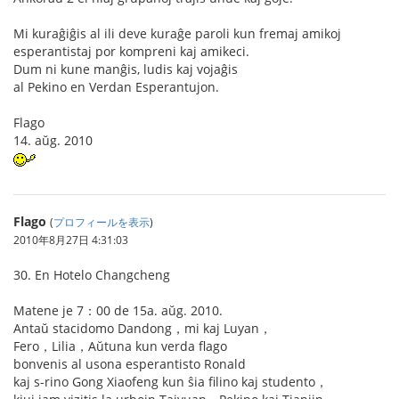
Mi kuraĝiĝis al ili deve kuraĝe paroli kun fremaj amikoj
esperantistaj por kompreni kaj amikeci.
Dum ni kune manĝis, ludis kaj vojaĝis
al Pekino en Verdan Esperantujon.
Flago
14. aŭg. 2010
Flago
(
プロフィールを表示
)
2010年8月27日 4:31:03
30. En Hotelo Changcheng
Matene je 7：00 de 15a. aŭg. 2010.
Antaŭ stacidomo Dandong，mi kaj Luyan，
Fero，Lilia，Aŭtuna kun verda flago
bonvenis al usona esperantisto Ronald
kaj s-rino Gong Xiaofeng kun ŝia filino kaj studento，