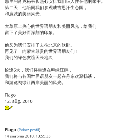
那里的肖克秘书长热心安排我们仨人住在他的家中。
第二天，他陪同我们参观成吉思汗生态园，
和鹿城的美丽风光。
大草原上热心的世界语朋友和美丽风光，给我们
留下了美好而深刻的印象。
他又为我们安排了去往北京的软卧。
再见了，内蒙古尊贵的世界语朋友们！
我们的绿色友谊天长地久！
恰逢6大，我们将重逢在鸭绿江畔，
我们将与各国世界语朋友一起在丹东欢聚畅谈，
和游览鸭绿江两岸美丽的风光。
Flago
12. aŭg. 2010
Flago
(
Pokaż profil
)
14 sierpnia 2010, 13:55:35