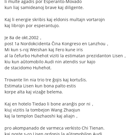
li multe agadis por Esperanto-Movado
kun liaj samideanoj brave kaj diligente.
Kaj li energie skribis kaj eldonis multajn vortarojn
kaj librojn por esperantujo.
Je 8a de okt.2002，
post 1a Nordokcidenta Ĉina Kongreso en Lanzhou，
Mi kun s-roj Weishan kaj Fero kune iris
al la ĉefurbo Huhehot viziti la estimatan prezidanton Lisen，
kiu kun aŭtomobilo Audi nin atendis sur kajo
de stacidomo Huhehot.
Trovante lin nia trio tre ĝojis kaj kortuŝis.
Estimata Lisen kun bona palto estis
korpe alta kaj vizaĝe belema.
Kaj en hotelo Tiedao li bone aranĝis por ni，
kiuj vizitis la tombejon Wang Zhaojun
kaj la templon Dazhaoshi kaj aliajn，
pro akompanado de varmeca verkisto Chi Tienan.
kaj poste s-ro Lisen ordonis la aŭtomobilon Audi