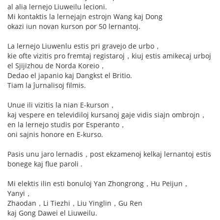
al alia lernejo Liuweilu lecioni.
Mi kontaktis la lernejajn estrojn Wang kaj Dong
okazi iun novan kurson por 50 lernantoj.
La lernejo Liuwenlu estis pri gravejo de urbo，
kie ofte vizitis pro fremtaj registaroj，kiuj estis amikecaj urboj
el Sjijizhou de Norda Koreio，
Dedao el japanio kaj Dangkst el Britio.
Tiam la ĵurnalisoj filmis.
Unue ili vizitis la nian E-kurson，
kaj vespere en televidiloj kursanoj gaje vidis siajn ombrojn，
en la lernejo studis por Esperanto，
oni sajnis honore en E-kurso.
Pasis unu jaro lernadis，post ekzamenoj kelkaj lernantoj estis
bonege kaj flue paroli .
Mi elektis ilin esti bonuloj Yan Zhongrong，Hu Peijun，
Yanyi，
Zhaodan，Li Tiezhi，Liu Yinglin，Gu Ren
kaj Gong Dawei el Liuweilu.