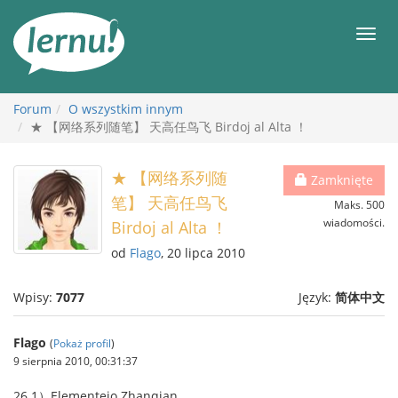
Więcej
Men
Forum
O wszystkim innym
★ 【网络系列随笔】 天高任鸟飞 Birdoj al Alta ！
★ 【网络系列随
Zamknięte
笔】 天高任鸟飞
Maks. 500
wiadomości.
Birdoj al Alta ！
od
Flago
, 20 lipca 2010
Wpisy:
7077
Język:
简体中文
Flago
(
Pokaż profil
)
9 sierpnia 2010, 00:31:37
26.1）Elementejo Zhanqian