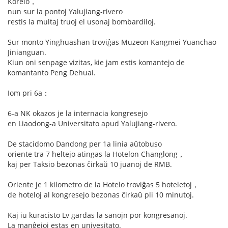
Koreio，
nun sur la pontoj Yalujiang-rivero
restis la multaj truoj el usonaj bombardiloj.
Sur monto Yinghuashan troviĝas Muzeon Kangmei Yuanchao
Jinianguan.
Kiun oni senpage vizitas, kie jam estis komantejo de
komantanto Peng Dehuai.
Iom pri 6a：
6-a NK okazos je la internacia kongresejo
en Liaodong-a Universitato apud Yalujiang-rivero.
De stacidomo Dandong per 1a linia aŭtobuso
oriente tra 7 heltejo atingas la Hotelon Changlong，
kaj per Taksio bezonas ĉirkaŭ 10 juanoj de RMB.
Oriente je 1 kilometro de la Hotelo troviĝas 5 hoteletoj，
de hoteloj al kongresejo bezonas ĉirkaŭ pli 10 minutoj.
Kaj iu kuracisto Lv gardas la sanojn por kongresanoj.
La manĝejoj estas en univesitato.