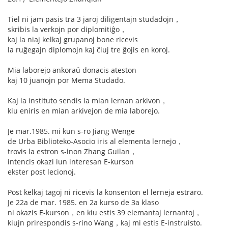
Tiel ni jam pasis tra 3 jaroj diligentajn studadojn，
skribis la verkojn por diplomitiĝo，
kaj la niaj kelkaj grupanoj bone ricevis
la ruĝegajn diplomojn kaj ĉiuj tre ĝojis en koroj.
Mia laborejo ankoraŭ donacis ateston
kaj 10 juanojn por Mema Studado.
Kaj la instituto sendis la mian lernan arkivon，
kiu eniris en mian arkivejon de mia laborejo.
Je mar.1985. mi kun s-ro Jiang Wenge
de Urba Biblioteko-Asocio iris al elementa lernejo，
trovis la estron s-inon Zhang Guilan，
intencis okazi iun interesan E-kurson
ekster post lecionoj.
Post kelkaj tagoj ni ricevis la konsenton el lerneja estraro.
Je 22a de mar. 1985. en 2a kurso de 3a klaso
ni okazis E-kurson，en kiu estis 39 elemantaj lernantoj，
kiujn prirespondis s-rino Wang，kaj mi estis E-instruisto.