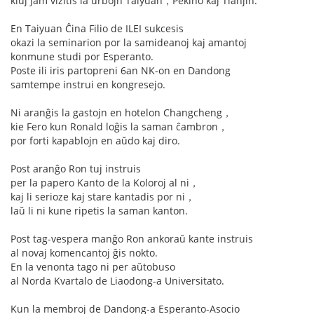
kiuj jam vizitis la urbojn Taiyuan，Pekino kaj Tianjin.
En Taiyuan Ĉina Filio de ILEI sukcesis
okazi la seminarion por la samideanoj kaj amantoj
konmune studi por Esperanto.
Poste ili iris partopreni 6an NK-on en Dandong
samtempe instrui en kongresejo.
Ni aranĝis la gastojn en hotelon Changcheng，
kie Fero kun Ronald loĝis la saman ĉambron，
por forti kapablojn en aŭdo kaj diro.
Post aranĝo Ron tuj instruis
per la papero Kanto de la Koloroj al ni，
kaj li serioze kaj stare kantadis por ni，
laŭ li ni kune ripetis la saman kanton.
Post tag-vespera manĝo Ron ankoraŭ kante instruis
al novaj komencantoj ĝis nokto.
En la venonta tago ni per aŭtobuso
al Norda Kvartalo de Liaodong-a Universitato.
Kun la membroj de Dandong-a Esperanto-Asocio