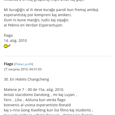
Mi kuraĝiĝis al ili deve kuraĝe paroli kun fremaj amikoj
esperantistaj por kompreni kaj amikeci.
Dum ni kune manĝis, ludis kaj vojaĝis
al Pekino en Verdan Esperantujon.
Flago
14. aŭg. 2010
Flago
(
Pokaż profil
)
27 sierpnia 2010, 04:31:03
30. En Hotelo Changcheng
Matene je 7：00 de 15a. aŭg. 2010.
Antaŭ stacidomo Dandong，mi kaj Luyan，
Fero，Lilia，Aŭtuna kun verda flago
bonvenis al usona esperantisto Ronald
kaj s-rino Gong Xiaofeng kun ŝia filino kaj studento，