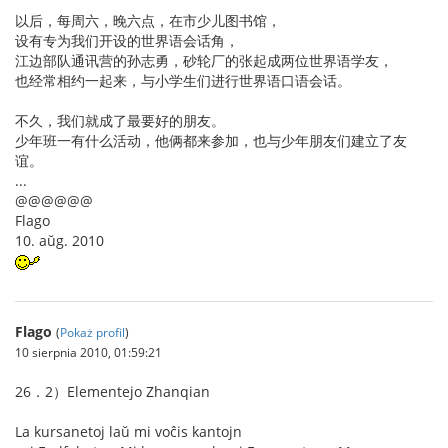
以后，每周六，晚六点，在市少儿图书馆，
设有专为我们开设的世界语会话角，
江边部队通讯营的孙志勇，砂轮厂的张起成两位世界语学友，
也经常相约一起来，与小学生们进行世界语口语会话。
不久，我们就成了最要好的朋友。
少年班一有什么活动，他俩都来参加，也与少年朋友们建立了友
谊。
...
@@@@@@
Flago
10. aŭg. 2010
Flago
(
Pokaż profil
)
10 sierpnia 2010, 01:59:21
26．2）Elementejo Zhanqian
La kursanetoj laŭ mi voĉis kantojn