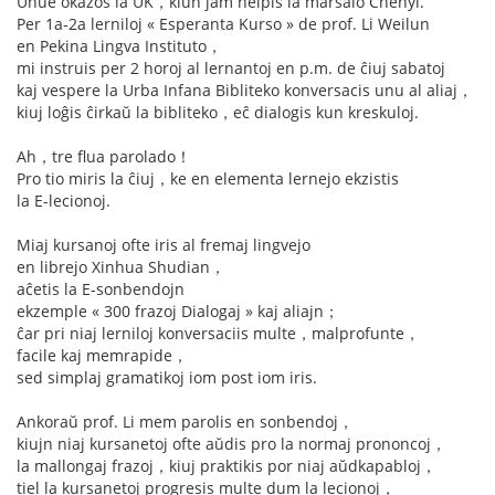
Unue okazos la UK，kiun jam helpis la marŝalo Chenyi.
Per 1a-2a lerniloj « Esperanta Kurso » de prof. Li Weilun
en Pekina Lingva Instituto，
mi instruis per 2 horoj al lernantoj en p.m. de ĉiuj sabatoj
kaj vespere la Urba Infana Bibliteko konversacis unu al aliaj，
kiuj loĝis ĉirkaŭ la bibliteko，eĉ dialogis kun kreskuloj.
Ah，tre flua parolado！
Pro tio miris la ĉiuj，ke en elementa lernejo ekzistis
la E-lecionoj.
Miaj kursanoj ofte iris al fremaj lingvejo
en librejo Xinhua Shudian，
aĉetis la E-sonbendojn
ekzemple « 300 frazoj Dialogaj » kaj aliajn；
ĉar pri niaj lerniloj konversaciis multe，malprofunte，
facile kaj memrapide，
sed simplaj gramatikoj iom post iom iris.
Ankoraŭ prof. Li mem parolis en sonbendoj，
kiujn niaj kursanetoj ofte aŭdis pro la normaj prononcoj，
la mallongaj frazoj，kiuj praktikis por niaj aŭdkapabloj，
tiel la kursanetoj progresis multe dum la lecionoj，