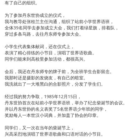
有了自己的组织。
为了参加丹东世协成立的仪式，
我与教导处张桂兰主任沟通，组织了站前小学世界语班，
全体39名同学去参加成立大会，我们打着绿星旗，排着队，
穿过多条马路，去往丹东师专参加大会。
小学生代表集体献词，还在仪式上，
表演了精心排练的小节目，演唱了世界语歌曲。
同学们能来到高校里参加活动，都很高兴。
会后，我还在丹东师专的牌子前，为全班学生合影留念。
我那时还是摄影的发烧友，有自己的暗室。
我洗就出了一大堆黑白的合影照片，分发了学生们。
经过我的努力争取，1985年12月15日，
丹东世协首次在站前小学世界语班，举办了纪念柴诞节的会议。
并以丹东世协的名义表奖了5名世界语少年班的同学，
奖励每人一本世汉小词典，并加盖了协会的印章。
同学们，又一次在当年的柴诞节上，
兴高采烈地演唱了世界语歌曲和口语对话的小节目。