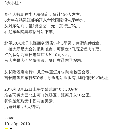
6大小注：
参会人数现在尚无法确定，预计150人左右。
6大将在鸭绿江畔的辽东学院国际报告厅举办。
从丹东站前，坐1路公交一元，东行过7站，
在辽东学院宾馆临时站下车。
北望30米就是长隆商务酒店涉外3星级，住宿条件优良。
一楼大厅是大会的报到地点，可预定3日后返程火车票。
打的从站前至长隆酒店大约10元左右。
吕大夫是大会的保健医。餐厅在辽东学院内。
从长隆酒店南行10几分钟至辽东学院南校区会场。
离长隆酒店东行500米，珍珠泡站周围有几座招待所和旅社。
2010年8月22日上午闭幕式后10：30左右，
准备两辆大巴北去河口旅游区，距离丹东60公里。
餐饮游船观光中朝两国美景。
后返丹东，6大结束。
Flago
10. aŭg. 2010