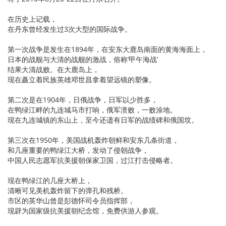
在历史上记载，
在丹东曾经发生过3次大型的国际战争。
第一次战争是发生在1894年，在安东大鹿岛南面的黄海海面上，
日本的战舰与大清的战舰的激战，俗称‘甲午海战’
结果大清战败。在大鹿岛上，
现在矗立着民族英雄邓世昌拿着望远镜的塑像。
第二次是在1904年，日俄战争，日军以少胜多，
在鸭绿江畔的九连城马市打响，俄军溃败，一败涂地。
现在九连城镇的东山上，至今还遗有日军的战绩碑和俄国坟。
第三次在1950年，美国战机轰炸朝鲜和安东几条街道，
和几座重要的鸭绿江大桥，发动了侵朝战争，
中国人民志愿军抗美援朝保家卫国，过江打击侵略者。
现在鸭绿江的几座大桥上，
清晰可见美机轰炸留下的弹孔和残桥。
市区的英华山曾是彭德怀司令员指挥部，
现辟为国家级抗美援朝纪念馆，免费供游人参观。