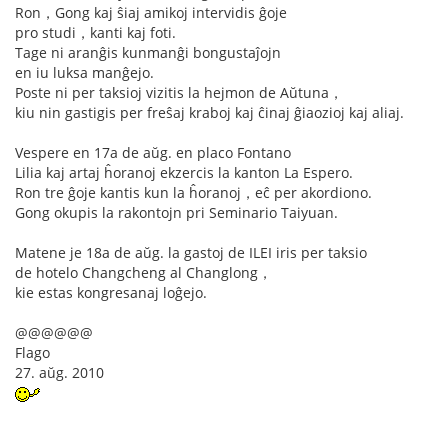
Ron，Gong kaj ŝiaj amikoj intervidis ĝoje
pro studi，kanti kaj foti.
Tage ni aranĝis kunmanĝi bongustaĵojn
en iu luksa manĝejo.
Poste ni per taksioj vizitis la hejmon de Aŭtuna，
kiu nin gastigis per freŝaj kraboj kaj ĉinaj ĝiaozioj kaj aliaj.
Vespere en 17a de aŭg. en placo Fontano
Lilia kaj artaj ĥoranoj ekzercis la kanton La Espero.
Ron tre ĝoje kantis kun la ĥoranoj，eĉ per akordiono.
Gong okupis la rakontojn pri Seminario Taiyuan.
Matene je 18a de aŭg. la gastoj de ILEI iris per taksio
de hotelo Changcheng al Changlong，
kie estas kongresanaj loĝejo.
@@@@@@
Flago
27. aŭg. 2010