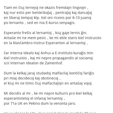
Tiam en ĉiuj lernejoj ne okazis fremdajn lingvojn，
kaj nur estis per belskribaĵaj，pentraĵaj kaj dancaĵaj
en liberaj tempoj ktp. tiel oni ricevis por 8-10 juanoj
po lernanto，sed en nia E-kurso senpagis.
Esperanto freŝis al lernantoj，kiuj gaje lernis ĝin.
Antaŭe mi ne mem pesis，ke mi eble staris kiel instruisto
en la klasĉambro instrui Esperanton al lernantoj，
ĉar Interna Idealo kaj Anhui-a E-Instituto kuraĝis min
kiel instruisto，kaj mi nepre propagandis al socianoj
scii Internan Idealon de Zamenhof.
Dum la kelkaj jaraj studadoj malfacilaj kontiĉoj fariĝis
pri miaj decidecoj kaj obstinecoj，
el kiuj mi ne timis ĉiuj malfacilaĵojn en antaŭaj vojoj.
Mi decidis al mi，ke mi nepre kulturis pro kiel kelkaj
esperantistetoj el infanaj lernantoj，
por 71a UK en Pekino dum la venonta jaro.