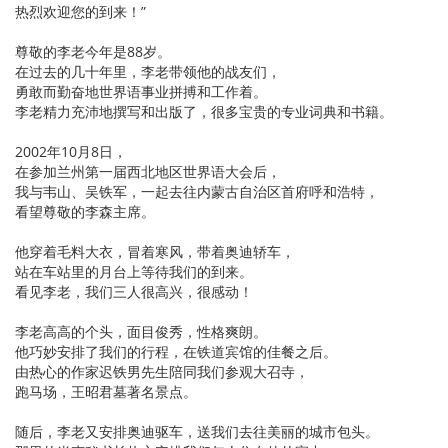
热烈欢迎您的到来！”
尊敬的李老今年是88岁。
在过去的几十年里，李老带领他的战友们，
勇敢而勤奋地世界语事业拼搏和工作着。
李老精力充沛地撰写和出版了，很多宝贵的专业词典和书籍。
2002年10月8日，
在参加兰州第一届西北地区世界语大会后，
我与韦山、吴铁军，一起去往内蒙古自治区首府呼和浩特，
看望尊敬的李森主席。
他穿着毛料大衣，冒着寒风，带着奥迪轿车，
站在车站里的月台上等待我们的到来。
看见李老，我们三人很高兴，很感动！
李老高高的个头，面目俊秀，性格爽朗。
他巧妙安排了我们的行程，在铁道宾馆的佳餐之后。
由热心的作家迟铁男先生陪同我们参观大召寺，
跑马场，王昭君墓著名景点。
随后，李老又安排奥迪驱车，送我们去往美丽的城市包头。