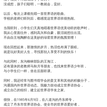
没成想，孩子们聪明，一教就会，蛮好。
以后，每次上课都先唱一首世界语的歌曲。
学校的老师们听到后，都感觉这世界语班很热闹。
当我听到，小学生们天真地唱着世界语优美动听的歌声时，
我从心里面往外，感到高兴和自豪，眼泪就想往出流。
不由自主地陶醉在这美妙的绿星世界的氛围里哩！
现在回想起来，那激情的岁月，热泪也布满了眼眶。
就是玩好美好人生，寻找那别人享受不到的快乐！
与此同时，东沟柳林部队的王海江，
还有退休的老教师马秋月等朋友，也找来世界语少年班，
与小学生们一样，坐在后面听课。
同时，我还经常与图书馆学会的姜文革和其他的积极分子，
沟通国内外世界语动态。我极力鼓动成立世界语协会，
成立自己的组织，建立起世界语学友之家。
很快，在1985年6月9日，在八道沟的丹东师专，
成立了丹东市世界语协会。使全市的世界语爱好者，