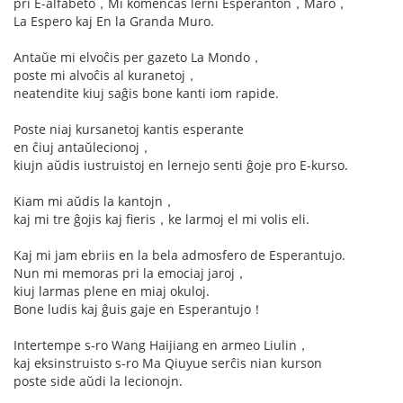
pri E-alfabeto，Mi komencas lerni Esperanton，Maro，
La Espero kaj En la Granda Muro.
Antaŭe mi elvoĉis per gazeto La Mondo，
poste mi alvoĉis al kuranetoj，
neatendite kiuj saĝis bone kanti iom rapide.
Poste niaj kursanetoj kantis esperante
en ĉiuj antaŭlecionoj，
kiujn aŭdis iustruistoj en lernejo senti ĝoje pro E-kurso.
Kiam mi aŭdis la kantojn，
kaj mi tre ĝojis kaj fieris，ke larmoj el mi volis eli.
Kaj mi jam ebriis en la bela admosfero de Esperantujo.
Nun mi memoras pri la emociaj jaroj，
kiuj larmas plene en miaj okuloj.
Bone ludis kaj ĝuis gaje en Esperantujo！
Intertempe s-ro Wang Haijiang en armeo Liulin，
kaj eksinstruisto s-ro Ma Qiuyue serĉis nian kurson
poste side aŭdi la lecionojn.