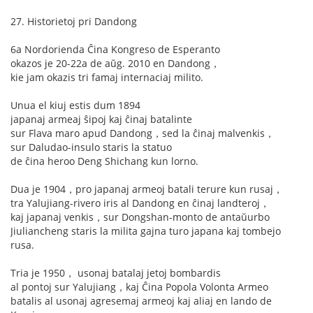
27. Historietoj pri Dandong
6a Nordorienda Ĉina Kongreso de Esperanto
okazos je 20-22a de aŭg. 2010 en Dandong，
kie jam okazis tri famaj internaciaj milito.
Unua el kiuj estis dum 1894
japanaj armeaj ŝipoj kaj ĉinaj batalinte
sur Flava maro apud Dandong，sed la ĉinaj malvenkis，
sur Daludao-insulo staris la statuo
de ĉina heroo Deng Shichang kun lorno.
Dua je 1904，pro japanaj armeoj batali terure kun rusaj，
tra Yalujiang-rivero iris al Dandong en ĉinaj landteroj，
kaj japanaj venkis，sur Dongshan-monto de antaŭurbo
Jiuliancheng staris la milita gajna turo japana kaj tombejo
rusa.
Tria je 1950， usonaj batalaj jetoj bombardis
al pontoj sur Yalujiang，kaj Ĉina Popola Volonta Armeo
batalis al usonaj agresemaj armeoj kaj aliaj en lando de