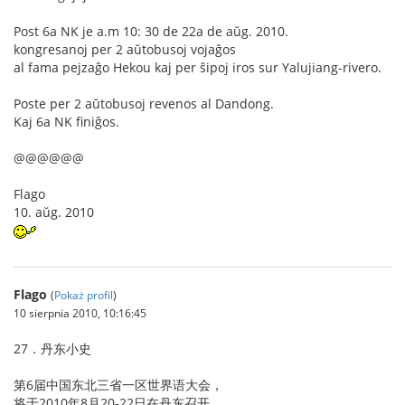
Post 6a NK je a.m 10: 30 de 22a de aŭg. 2010.
kongresanoj per 2 aŭtobusoj vojaĝos
al fama pejzaĝo Hekou kaj per ŝipoj iros sur Yalujiang-rivero.
Poste per 2 aŭtobusoj revenos al Dandong.
Kaj 6a NK finiĝos.
@@@@@@
Flago
10. aŭg. 2010
Flago
(
Pokaż profil
)
10 sierpnia 2010, 10:16:45
27．丹东小史
第6届中国东北三省一区世界语大会，
将于2010年8月20-22日在丹东召开。