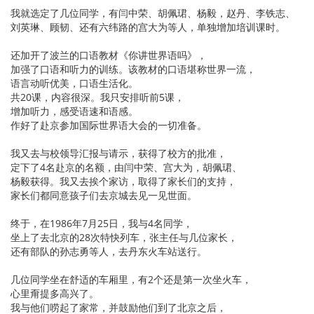
我就选定了几位同学，有闫中荣、胡佩珺、杨毅，赵丹、李铁志、
刘英琳、顾韧、还有六纬路的宫大为等人，单独增加培训课时。
还加开了波兰的口语教材《你讲世界语吗》，
加强了口语和听力的训练。该教材的口语堪称世界一流，
语言动听优美，口语生活化。
共20课，内容很深。我只安排听前5课，
增加听力，感受语速和语感。
作好了赴京参加国际世界语大会的一切准备。
我又去与校领导汇报与请示，获得了校方的批准，
定下了4名赴京的名额，由闫中荣、宫大为，胡佩珺、
杨毅获得。我又去挨个家访，取得了家长们的支持，
家长们都同意孩子们去京城去见一见世面。
终于，在1986年7月25日，我与4名同学，
坐上了去北京的28次特快列车，张主任与几位家长，
还有部队的孙志勇等人，去丹东火车站送行。
几位同学坐在舒适的车厢里，有2个还是第一次坐火车，
心里甭提多高兴了。
我与他们唠起了家常，并鼓励他们到了北京之后，