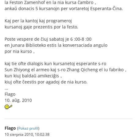
la Feston Zamenhof en la nia kursa ĉambro，
ankaŭ donacis 5 kursanojn per vortaretoj Esperanta-Ĉina.
Kaj per la kantoj kaj programeroj
kursanoj gaje prezentis por la festo.
Poste vespere de ĉiuj sabatoj je 6 :00-8 :00
en Junara Biblioteko estis la konversaciada angulo
por nia kurso，
kaj tie ofte dialogis kun kursanetoj esperante s-ro
Sun Zhiyong el armeo kaj s-ro Zhang Qicheng el iu fabriko，
kun kiuj baldaŭ amikeciĝis，
kiuj ofte ĉeestis por agadoj de nia kurso.
...
Flago
10. aŭg. 2010
Flago
(
Pokaż profil
)
10 sierpnia 2010, 10:02:38