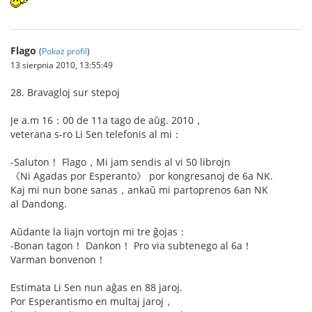
Flago
(
Pokaż profil
)
13 sierpnia 2010, 13:55:49
28. Bravagloj sur stepoj
Je a.m 16：00 de 11a tago de aŭg. 2010，
veterana s-ro Li Sen telefonis al mi：
-Saluton！ Flago，Mi jam sendis al vi 50 librojn
《Ni Agadas por Esperanto》 por kongresanoj de 6a NK.
Kaj mi nun bone sanas，ankaŭ mi partoprenos 6an NK
al Dandong.
Aŭdante la liajn vortojn mi tre ĝojas：
-Bonan tagon！ Dankon！ Pro via subtenego al 6a！
Varman bonvenon！
Estimata Li Sen nun aĝas en 88 jaroj.
Por Esperantismo en multaj jaroj，