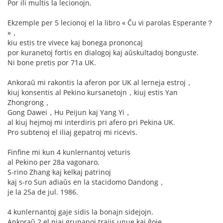
Por ili multis la lecionojn.
Ekzemple per 5 lecionoj el la libro « Ĉu vi parolas Esperante？
»，
kiu estis tre vivece kaj bonega prononcaj
por kuranetoj fortis en dialogoj kaj aŭskultadoj bonguste.
Ni bone pretis por 71a UK.
Ankoraŭ mi rakontis la aferon por UK al lerneja estroj，
kiuj konsentis al Pekino kursanetojn，kiuj estis Yan
Zhongrong，
Gong Dawei，Hu Peijun kaj Yang Yi，
al kiuj hejmoj mi interdiris pri afero pri Pekina UK.
Pro subtenoj el iliaj gepatroj mi ricevis.
Finfine mi kun 4 kunlernantoj veturis
al Pekino per 28a vagonaro.
S-rino Zhang kaj kelkaj patrinoj
kaj s-ro Sun adiaŭs en la stacidomo Dandong，
je la 25a de jul. 1986.
4 kunlernantoj gaje sidis la bonajn sidejojn.
Ankoraŭ 2 el niaj grupanoj trajis unue kaj ĝoje.