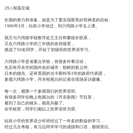
29.) 闯荡京城
长期的努力和准备，就是为了要实现那美好而神圣的目标。
1986年3月，站前小学动迁，到六纬路小学去上课。
我又与六纬路学校教导处王主任和董校长联系，
又在六纬路小学的三年级的各班级里，
挑选了50名同学，开始了初级班的世界语学习。
六纬路小学是省重点学校，有很多外事活动，
先后有丹东市的国外友好城市：朝鲜的新义州、
日本的德岛、还有英国的当卡斯特等3市的政府代表团，
参观六纬路小学，丹东电视台的记者在现场采访摄像。
每一次，都第一个参观我们的世界语班。
有很多同学在晚上电视台的《丹东新闻》节目里，
看到了自己的镜头，都高兴极了。
在学校里，同学们都以上世界语班为荣。
站前小学的世界语少年班经过了一年多的勤奋的学习，
经过几次考核，有几位同学学习的成绩和口语，都很突出。