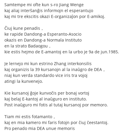
Samtempe mi ofte kun s-ro Jiang Wenge
kaj aliaj interŝanĝis informojn el esperantujo
kaj mi tre ekscitis okazi E-organizaĵon por E-amikoj.
Ĉiuj kune penadis，
ke rapide Dandong-a Esperanto-Asocio
okazis en Dandong-a Normala Instituto
en la strato Badaogou，
kie estis hejmo de E-amantoj en la urbo je 9a de jun.1985.
Je lernejo mi kun estrino Zhang interkonsilis
kaj organizis la 39 kursanojn al la inaŭgro de DEA，
niaj kun verda standardo vice iris tra vojoj
atingi la kunvenejo.
Kie kursanoj ĝoje kunvoĉis per bonaj vortoj
kaj belaj E-kantoj al inaŭguro en instituto.
Post inaŭguro mi fotis al tutaj kursanoj por memoro.
Tiam mi estis fotamanto，
kaj en mia kamero mi faris fotojn por ĉiuj ĉeestantoj.
Pro penado mia DEA unue memoris