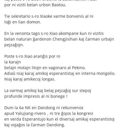
por ni viziti belan urbon Baotou.
Tie sekretario s-ro Xiaoke varme bonvenis al ni
loĝi en lian domon.
En la venonta tago s-ro Xiao akompane kun ni vizitis
belan naturan ĝardenon Chengjisihan kaj ĉarman urbajn
pejzaĝojn.
Poste s-ro Xiao aranĝis por ni
la karajn
belajn molajn litojn en vagonaro al Pekino.
Adiaŭ niaj karaj amikoj esperantistaj en interna mongolio.
Niaj karaj amikecoj longas.
La varmaj amikoj kaj belaj pejzaĝoj sur stepoj
profunde impresis al ni bonege！
Dum la 6a NK en Dandong ni rekunvenos
apud Yalujiang-rivero，ni tre ĝojos la kongresi
en verda Esperantujo kun el diversaj amikaj esperantistoj
kaj vojaĝos la ĉarman Dandong.