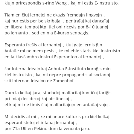
kiujn prirespondis s-rino Wang，kaj mi estis E-instruisto.
Tiam en ĉiuj lernejoj ne okazis fremdajn lingvojn，
kaj nur estis per belskribaĵaj，pentraĵaj kaj dancaĵaj
en liberaj tempoj ktp. tiel oni ricevis por 8-10 juanoj
po lernanto，sed en nia E-kurso senpagis.
Esperanto freŝis al lernantoj，kiuj gaje lernis ĝin.
Antaŭe mi ne mem pesis，ke mi eble staris kiel instruisto
en la klasĉambro instrui Esperanton al lernantoj，
ĉar Interna Idealo kaj Anhui-a E-Instituto kuraĝis min
kiel instruisto，kaj mi nepre propagandis al socianoj
scii Internan Idealon de Zamenhof.
Dum la kelkaj jaraj studadoj malfacilaj kontiĉoj fariĝis
pri miaj decidecoj kaj obstinecoj，
el kiuj mi ne timis ĉiuj malfacilaĵojn en antaŭaj vojoj.
Mi decidis al mi，ke mi nepre kulturis pro kiel kelkaj
esperantistetoj el infanaj lernantoj，
por 71a UK en Pekino dum la venonta jaro.