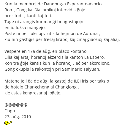
Kun la membroj de Dandong-a Esperanto-Asocio
Ron，Gong kaj ŝiaj amikoj intervidis ĝoje
pro studi，kanti kaj foti.
Tage ni aranĝis kunmanĝi bongustaĵojn
en iu luksa manĝejo.
Poste ni per taksioj vizitis la hejmon de Aŭtuna，
kiu nin gastigis per freŝaj kraboj kaj ĉinaj ĝiaozioj kaj aliaj.
Vespere en 17a de aŭg. en placo Fontano
Lilia kaj artaj ĥoranoj ekzercis la kanton La Espero.
Ron tre ĝoje kantis kun la ĥoranoj，eĉ per akordiono.
Gong okupis la rakontojn pri Seminario Taiyuan.
Matene je 18a de aŭg. la gastoj de ILEI iris per taksio
de hotelo Changcheng al Changlong，
kie estas kongresanaj loĝejo.
@@@@@@
Flago
27. aŭg. 2010