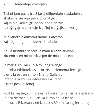
26.1）Elementejo Zhanqian
Tiel ni jam pasis tra 3 jaroj diligentajn studadojn，
skribis la verkojn por diplomitiĝo，
kaj la niaj kelkaj grupanoj bone ricevis
la ruĝegajn diplomojn kaj ĉiuj tre ĝojis en koroj.
Mia laborejo ankoraŭ donacis ateston
kaj 10 juanojn por Mema Studado.
Kaj la instituto sendis la mian lernan arkivon，
kiu eniris en mian arkivejon de mia laborejo.
Je mar.1985. mi kun s-ro Jiang Wenge
de Urba Biblioteko-Asocio iris al elementa lernejo，
trovis la estron s-inon Zhang Guilan，
intencis okazi iun interesan E-kurson
ekster post lecionoj.
Post kelkaj tagoj ni ricevis la konsenton el lerneja estraro.
Je 22a de mar. 1985. en 2a kurso de 3a klaso
ni okazis E-kurson，en kiu estis 39 elemantaj lernantoj，