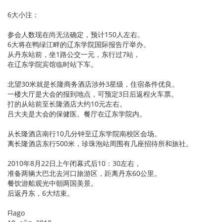
6大小注：
参会人数现在尚无法确定，预计150人左右。
6大将在鸭绿江畔的辽东学院国际报告厅举办。
从丹东站前，坐1路公交一元，东行过7站，
在辽东学院宾馆临时站下车。
北望30米就是长隆商务酒店涉外3星级，住宿条件优良。
一楼大厅是大会的报到地点，可预定3日后返程火车票。
打的从站前至长隆酒店大约10元左右。
吕大夫是大会的保健医。餐厅在辽东学院内。
从长隆酒店南行10几分钟至辽东学院南校区会场。
离长隆酒店东行500米，珍珠泡站周围有几座招待所和旅社。
2010年8月22日上午闭幕式后10：30左右，
准备两辆大巴北去河口旅游区，距离丹东60公里。
餐饮游船观光中朝两国美景。
后返丹东，6大结束。
Flago