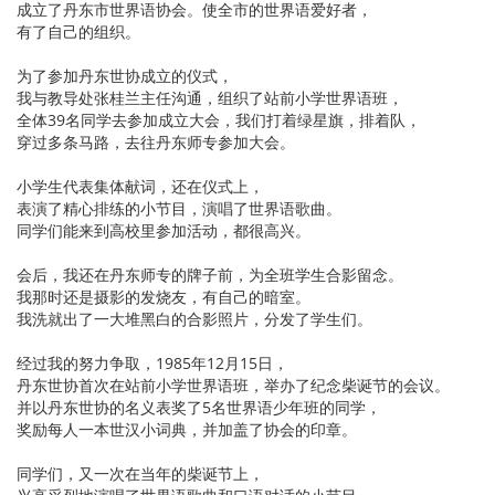
成立了丹东市世界语协会。使全市的世界语爱好者，
有了自己的组织。
为了参加丹东世协成立的仪式，
我与教导处张桂兰主任沟通，组织了站前小学世界语班，
全体39名同学去参加成立大会，我们打着绿星旗，排着队，
穿过多条马路，去往丹东师专参加大会。
小学生代表集体献词，还在仪式上，
表演了精心排练的小节目，演唱了世界语歌曲。
同学们能来到高校里参加活动，都很高兴。
会后，我还在丹东师专的牌子前，为全班学生合影留念。
我那时还是摄影的发烧友，有自己的暗室。
我洗就出了一大堆黑白的合影照片，分发了学生们。
经过我的努力争取，1985年12月15日，
丹东世协首次在站前小学世界语班，举办了纪念柴诞节的会议。
并以丹东世协的名义表奖了5名世界语少年班的同学，
奖励每人一本世汉小词典，并加盖了协会的印章。
同学们，又一次在当年的柴诞节上，