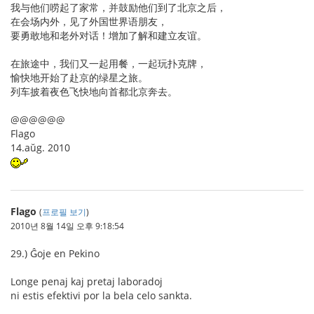
我与他们唠起了家常，并鼓励他们到了北京之后，
在会场内外，见了外国世界语朋友，
要勇敢地和老外对话！增加了解和建立友谊。
在旅途中，我们又一起用餐，一起玩扑克牌，
愉快地开始了赴京的绿星之旅。
列车披着夜色飞快地向首都北京奔去。
@@@@@@
Flago
14.aŭg. 2010
Flago
(
프로필 보기
)
2010년 8월 14일 오후 9:18:54
29.) Ĝoje en Pekino
Longe penaj kaj pretaj laboradoj
ni estis efektivi por la bela celo sankta.