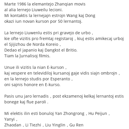
Marte 1986 la elemantejo Zhanqian movis
al alia lernejo Liuweilu lecioni.
Mi kontaktis la lernejajn estrojn Wang kaj Dong
okazi iun novan kurson por 50 lernantoj.
La lernejo Liuwenlu estis pri gravejo de urbo，
kie ofte vizitis pro fremtaj registaroj，kiuj estis amikecaj urboj
el Sjijizhou de Norda Koreio，
Dedao el japanio kaj Dangkst el Britio.
Tiam la ĵurnalisoj filmis.
Unue ili vizitis la nian E-kurson，
kaj vespere en televidiloj kursanoj gaje vidis siajn ombrojn，
en la lernejo studis por Esperanto，
oni sajnis honore en E-kurso.
Pasis unu jaro lernadis，post ekzamenoj kelkaj lernantoj estis
bonege kaj flue paroli .
Mi elektis ilin esti bonuloj Yan Zhongrong，Hu Peijun，
Yanyi，
Zhaodan，Li Tiezhi，Liu Yinglin，Gu Ren