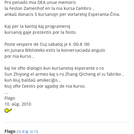
Pro penado mia DEA unue memoris
la Feston Zamenhof en la nia kursa ĉambro，
ankaŭ donacis 5 kursanojn per vortaretoj Esperanta-Ĉina.
Kaj per la kantoj kaj programeroj
kursanoj gaje prezentis por la festo.
Poste vespere de ĉiuj sabatoj je 6 :00-8 :00
en Junara Biblioteko estis la konversaciada angulo
por nia kurso，
kaj tie ofte dialogis kun kursanetoj esperante s-ro
Sun Zhiyong el armeo kaj s-ro Zhang Qicheng el iu fabriko，
kun kiuj baldaŭ amikeciĝis，
kiuj ofte ĉeestis por agadoj de nia kurso.
...
Flago
10. aŭg. 2010
Flago
(
프로필 보기
)