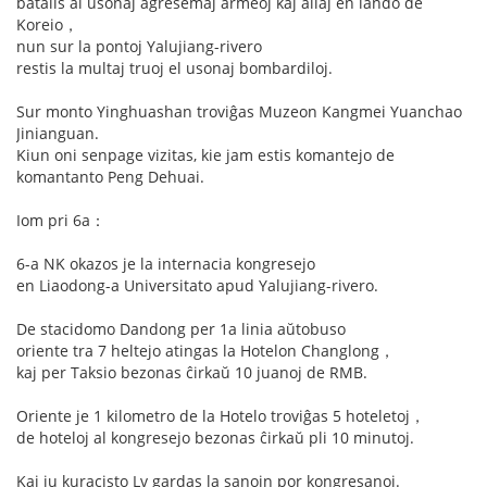
batalis al usonaj agresemaj armeoj kaj aliaj en lando de
Koreio，
nun sur la pontoj Yalujiang-rivero
restis la multaj truoj el usonaj bombardiloj.
Sur monto Yinghuashan troviĝas Muzeon Kangmei Yuanchao
Jinianguan.
Kiun oni senpage vizitas, kie jam estis komantejo de
komantanto Peng Dehuai.
Iom pri 6a：
6-a NK okazos je la internacia kongresejo
en Liaodong-a Universitato apud Yalujiang-rivero.
De stacidomo Dandong per 1a linia aŭtobuso
oriente tra 7 heltejo atingas la Hotelon Changlong，
kaj per Taksio bezonas ĉirkaŭ 10 juanoj de RMB.
Oriente je 1 kilometro de la Hotelo troviĝas 5 hoteletoj，
de hoteloj al kongresejo bezonas ĉirkaŭ pli 10 minutoj.
Kaj iu kuracisto Lv gardas la sanojn por kongresanoj.