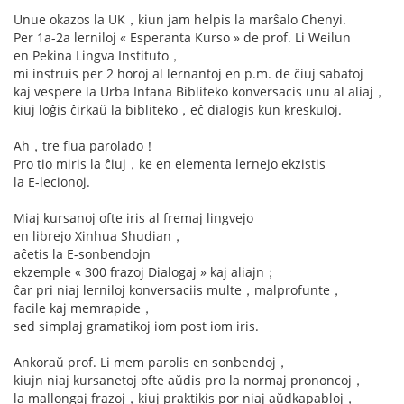
Unue okazos la UK，kiun jam helpis la marŝalo Chenyi.
Per 1a-2a lerniloj « Esperanta Kurso » de prof. Li Weilun
en Pekina Lingva Instituto，
mi instruis per 2 horoj al lernantoj en p.m. de ĉiuj sabatoj
kaj vespere la Urba Infana Bibliteko konversacis unu al aliaj，
kiuj loĝis ĉirkaŭ la bibliteko，eĉ dialogis kun kreskuloj.
Ah，tre flua parolado！
Pro tio miris la ĉiuj，ke en elementa lernejo ekzistis
la E-lecionoj.
Miaj kursanoj ofte iris al fremaj lingvejo
en librejo Xinhua Shudian，
aĉetis la E-sonbendojn
ekzemple « 300 frazoj Dialogaj » kaj aliajn；
ĉar pri niaj lerniloj konversaciis multe，malprofunte，
facile kaj memrapide，
sed simplaj gramatikoj iom post iom iris.
Ankoraŭ prof. Li mem parolis en sonbendoj，
kiujn niaj kursanetoj ofte aŭdis pro la normaj prononcoj，
la mallongaj frazoj，kiuj praktikis por niaj aŭdkapabloj，