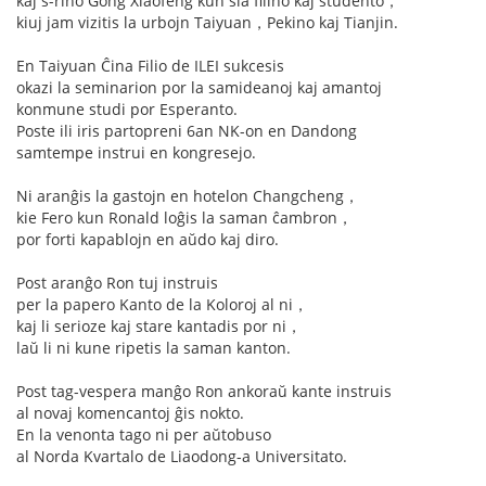
kaj s-rino Gong Xiaofeng kun ŝia filino kaj studento，
kiuj jam vizitis la urbojn Taiyuan，Pekino kaj Tianjin.
En Taiyuan Ĉina Filio de ILEI sukcesis
okazi la seminarion por la samideanoj kaj amantoj
konmune studi por Esperanto.
Poste ili iris partopreni 6an NK-on en Dandong
samtempe instrui en kongresejo.
Ni aranĝis la gastojn en hotelon Changcheng，
kie Fero kun Ronald loĝis la saman ĉambron，
por forti kapablojn en aŭdo kaj diro.
Post aranĝo Ron tuj instruis
per la papero Kanto de la Koloroj al ni，
kaj li serioze kaj stare kantadis por ni，
laŭ li ni kune ripetis la saman kanton.
Post tag-vespera manĝo Ron ankoraŭ kante instruis
al novaj komencantoj ĝis nokto.
En la venonta tago ni per aŭtobuso
al Norda Kvartalo de Liaodong-a Universitato.