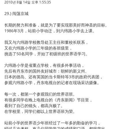
2010년 8월 14일 오후 1:55:35
29.) 闯荡京城
长期的努力和准备，就是为了要实现那美好而神圣的目标。
1986年3月，站前小学动迁，到六纬路小学去上课。
我又与六纬路学校教导处王主任和董校长联系，
又在六纬路小学的三年级的各班级里，
挑选了50名同学，开始了初级班的世界语学习。
六纬路小学是省重点学校，有很多外事活动，
先后有丹东市的国外友好城市：朝鲜的新义州、
日本的德岛、还有英国的当卡斯特等3市的政府代表团，
参观六纬路小学，丹东电视台的记者在现场采访摄像。
每一次，都第一个参观我们的世界语班。
有很多同学在晚上电视台的《丹东新闻》节目里，
看到了自己的镜头，都高兴极了。
在学校里，同学们都以上世界语班为荣。
站前小学的世界语少年班经过了一年多的勤奋的学习，
经过几次考核，有几位同学学习的成绩和口语，都很突出。