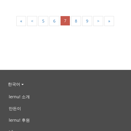
7
«
<
5
6
8
9
>
»
한국어
lernu! 소개
만든이
lernu! 후원