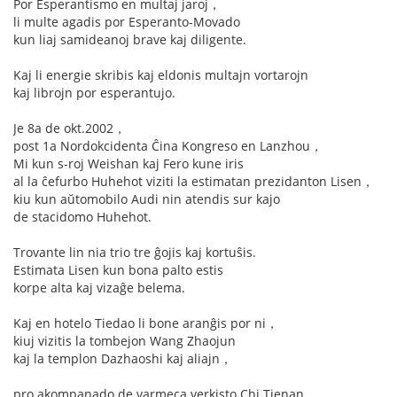
Por Esperantismo en multaj jaroj，
li multe agadis por Esperanto-Movado
kun liaj samideanoj brave kaj diligente.
Kaj li energie skribis kaj eldonis multajn vortarojn
kaj librojn por esperantujo.
Je 8a de okt.2002，
post 1a Nordokcidenta Ĉina Kongreso en Lanzhou，
Mi kun s-roj Weishan kaj Fero kune iris
al la ĉefurbo Huhehot viziti la estimatan prezidanton Lisen，
kiu kun aŭtomobilo Audi nin atendis sur kajo
de stacidomo Huhehot.
Trovante lin nia trio tre ĝojis kaj kortuŝis.
Estimata Lisen kun bona palto estis
korpe alta kaj vizaĝe belema.
Kaj en hotelo Tiedao li bone aranĝis por ni，
kiuj vizitis la tombejon Wang Zhaojun
kaj la templon Dazhaoshi kaj aliajn，
pro akompanado de varmeca verkisto Chi Tienan.