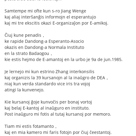
Samtempe mi ofte kun s-ro Jiang Wenge
kaj aliaj interŝanĝis informojn el esperantujo
kaj mi tre ekscitis okazi E-organizaĵon por E-amikoj.
Ĉiuj kune penadis，
ke rapide Dandong-a Esperanto-Asocio
okazis en Dandong-a Normala Instituto
en la strato Badaogou，
kie estis hejmo de E-amantoj en la urbo je 9a de jun.1985.
Je lernejo mi kun estrino Zhang interkonsilis
kaj organizis la 39 kursanojn al la inaŭgro de DEA，
niaj kun verda standardo vice iris tra vojoj
atingi la kunvenejo.
Kie kursanoj ĝoje kunvoĉis per bonaj vortoj
kaj belaj E-kantoj al inaŭguro en instituto.
Post inaŭguro mi fotis al tutaj kursanoj por memoro.
Tiam mi estis fotamanto，
kaj en mia kamero mi faris fotojn por ĉiuj ĉeestantoj.