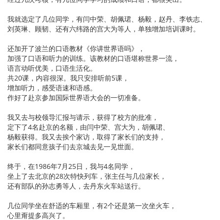
我就选定了几位同学，有闫中荣、胡佩珺、杨毅，赵丹、李铁志、
刘英琳、顾韧、还有六纬路的宫大为等人，单独增加培训课时。
还加开了波兰的口语教材《你讲世界语吗》，
加强了口语和听力的训练。该教材的口语堪称世界一流，
语言动听优美，口语生活化。
共20课，内容很深。我只安排听前5课，
增加听力，感受语速和语感。
作好了赴京参加国际世界语大会的一切准备。
我又去与校领导汇报与请示，获得了校方的批准，
定下了4名赴京的名额，由闫中荣、宫大为，胡佩珺、
杨毅获得。我又去挨个家访，取得了家长们的支持，
家长们都同意孩子们去京城去见一见世面。
终于，在1986年7月25日，我与4名同学，
坐上了去北京的28次特快列车，张主任与几位家长，
还有部队的孙志勇等人，去丹东火车站送行。
几位同学坐在舒适的车厢里，有2个还是第一次坐火车，
心里甭提多高兴了。