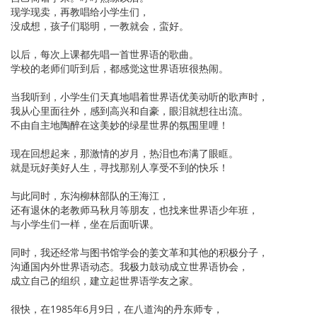
现学现卖，再教唱给小学生们，
没成想，孩子们聪明，一教就会，蛮好。
以后，每次上课都先唱一首世界语的歌曲。
学校的老师们听到后，都感觉这世界语班很热闹。
当我听到，小学生们天真地唱着世界语优美动听的歌声时，
我从心里面往外，感到高兴和自豪，眼泪就想往出流。
不由自主地陶醉在这美妙的绿星世界的氛围里哩！
现在回想起来，那激情的岁月，热泪也布满了眼眶。
就是玩好美好人生，寻找那别人享受不到的快乐！
与此同时，东沟柳林部队的王海江，
还有退休的老教师马秋月等朋友，也找来世界语少年班，
与小学生们一样，坐在后面听课。
同时，我还经常与图书馆学会的姜文革和其他的积极分子，
沟通国内外世界语动态。我极力鼓动成立世界语协会，
成立自己的组织，建立起世界语学友之家。
很快，在1985年6月9日，在八道沟的丹东师专，