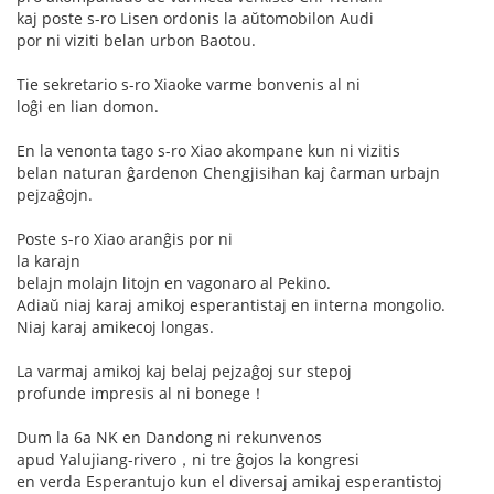
kaj poste s-ro Lisen ordonis la aŭtomobilon Audi
por ni viziti belan urbon Baotou.
Tie sekretario s-ro Xiaoke varme bonvenis al ni
loĝi en lian domon.
En la venonta tago s-ro Xiao akompane kun ni vizitis
belan naturan ĝardenon Chengjisihan kaj ĉarman urbajn
pejzaĝojn.
Poste s-ro Xiao aranĝis por ni
la karajn
belajn molajn litojn en vagonaro al Pekino.
Adiaŭ niaj karaj amikoj esperantistaj en interna mongolio.
Niaj karaj amikecoj longas.
La varmaj amikoj kaj belaj pejzaĝoj sur stepoj
profunde impresis al ni bonege！
Dum la 6a NK en Dandong ni rekunvenos
apud Yalujiang-rivero，ni tre ĝojos la kongresi
en verda Esperantujo kun el diversaj amikaj esperantistoj