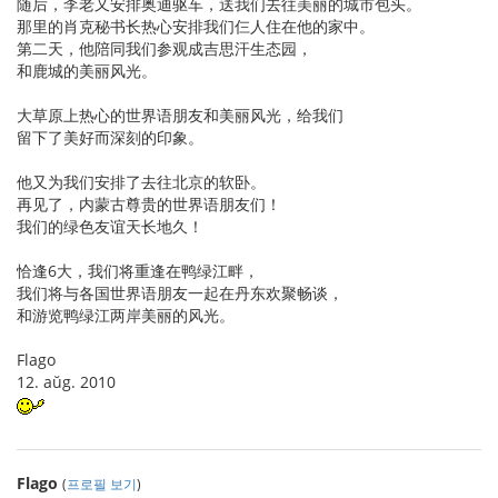
随后，李老又安排奥迪驱车，送我们去往美丽的城市包头。
那里的肖克秘书长热心安排我们仨人住在他的家中。
第二天，他陪同我们参观成吉思汗生态园，
和鹿城的美丽风光。
大草原上热心的世界语朋友和美丽风光，给我们
留下了美好而深刻的印象。
他又为我们安排了去往北京的软卧。
再见了，内蒙古尊贵的世界语朋友们！
我们的绿色友谊天长地久！
恰逢6大，我们将重逢在鸭绿江畔，
我们将与各国世界语朋友一起在丹东欢聚畅谈，
和游览鸭绿江两岸美丽的风光。
Flago
12. aŭg. 2010
Flago
(
프로필 보기
)