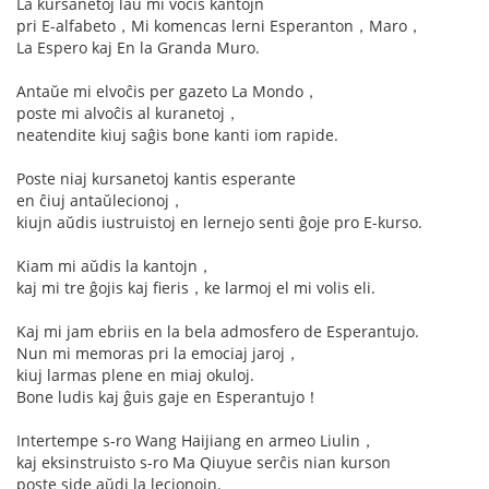
La kursanetoj laŭ mi voĉis kantojn
pri E-alfabeto，Mi komencas lerni Esperanton，Maro，
La Espero kaj En la Granda Muro.
Antaŭe mi elvoĉis per gazeto La Mondo，
poste mi alvoĉis al kuranetoj，
neatendite kiuj saĝis bone kanti iom rapide.
Poste niaj kursanetoj kantis esperante
en ĉiuj antaŭlecionoj，
kiujn aŭdis iustruistoj en lernejo senti ĝoje pro E-kurso.
Kiam mi aŭdis la kantojn，
kaj mi tre ĝojis kaj fieris，ke larmoj el mi volis eli.
Kaj mi jam ebriis en la bela admosfero de Esperantujo.
Nun mi memoras pri la emociaj jaroj，
kiuj larmas plene en miaj okuloj.
Bone ludis kaj ĝuis gaje en Esperantujo！
Intertempe s-ro Wang Haijiang en armeo Liulin，
kaj eksinstruisto s-ro Ma Qiuyue serĉis nian kurson
poste side aŭdi la lecionojn.