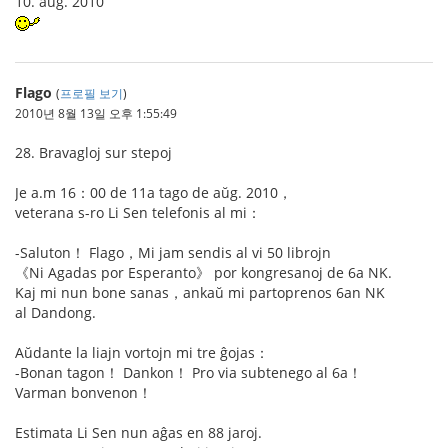
10. aŭg. 2010
Flago
(
프로필 보기
)
2010년 8월 13일 오후 1:55:49
28. Bravagloj sur stepoj
Je a.m 16：00 de 11a tago de aŭg. 2010，
veterana s-ro Li Sen telefonis al mi：
-Saluton！ Flago，Mi jam sendis al vi 50 librojn
《Ni Agadas por Esperanto》 por kongresanoj de 6a NK.
Kaj mi nun bone sanas，ankaŭ mi partoprenos 6an NK
al Dandong.
Aŭdante la liajn vortojn mi tre ĝojas：
-Bonan tagon！ Dankon！ Pro via subtenego al 6a！
Varman bonvenon！
Estimata Li Sen nun aĝas en 88 jaroj.