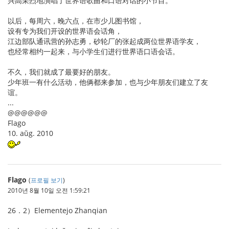
兴高采烈地演唱了世界语歌曲和口语对话的小节目。
以后，每周六，晚六点，在市少儿图书馆，
设有专为我们开设的世界语会话角，
江边部队通讯营的孙志勇，砂轮厂的张起成两位世界语学友，
也经常相约一起来，与小学生们进行世界语口语会话。
不久，我们就成了最要好的朋友。
少年班一有什么活动，他俩都来参加，也与少年朋友们建立了友
谊。
...
@@@@@@
Flago
10. aŭg. 2010
Flago
(
프로필 보기
)
2010년 8월 10일 오전 1:59:21
26．2）Elementejo Zhanqian