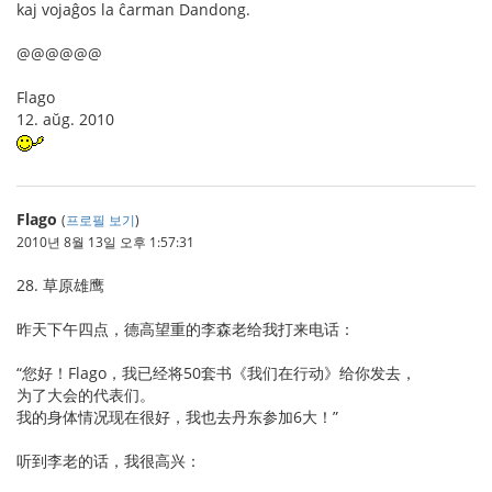
kaj vojaĝos la ĉarman Dandong.
@@@@@@
Flago
12. aŭg. 2010
Flago
(
프로필 보기
)
2010년 8월 13일 오후 1:57:31
28. 草原雄鹰
昨天下午四点，德高望重的李森老给我打来电话：
“您好！Flago，我已经将50套书《我们在行动》给你发去，
为了大会的代表们。
我的身体情况现在很好，我也去丹东参加6大！”
听到李老的话，我很高兴：