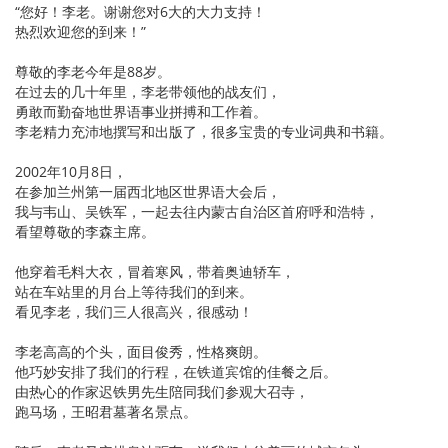
“您好！李老。谢谢您对6大的大力支持！
热烈欢迎您的到来！”
尊敬的李老今年是88岁。
在过去的几十年里，李老带领他的战友们，
勇敢而勤奋地世界语事业拼搏和工作着。
李老精力充沛地撰写和出版了，很多宝贵的专业词典和书籍。
2002年10月8日，
在参加兰州第一届西北地区世界语大会后，
我与韦山、吴铁军，一起去往内蒙古自治区首府呼和浩特，
看望尊敬的李森主席。
他穿着毛料大衣，冒着寒风，带着奥迪轿车，
站在车站里的月台上等待我们的到来。
看见李老，我们三人很高兴，很感动！
李老高高的个头，面目俊秀，性格爽朗。
他巧妙安排了我们的行程，在铁道宾馆的佳餐之后。
由热心的作家迟铁男先生陪同我们参观大召寺，
跑马场，王昭君墓著名景点。