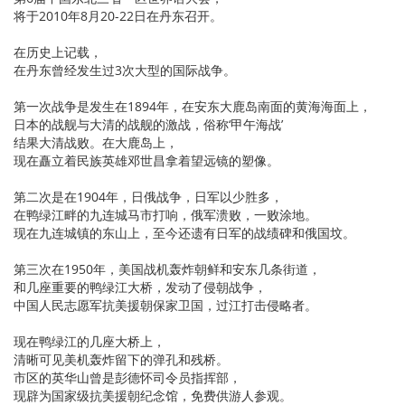
将于2010年8月20-22日在丹东召开。
在历史上记载，
在丹东曾经发生过3次大型的国际战争。
第一次战争是发生在1894年，在安东大鹿岛南面的黄海海面上，
日本的战舰与大清的战舰的激战，俗称‘甲午海战’
结果大清战败。在大鹿岛上，
现在矗立着民族英雄邓世昌拿着望远镜的塑像。
第二次是在1904年，日俄战争，日军以少胜多，
在鸭绿江畔的九连城马市打响，俄军溃败，一败涂地。
现在九连城镇的东山上，至今还遗有日军的战绩碑和俄国坟。
第三次在1950年，美国战机轰炸朝鲜和安东几条街道，
和几座重要的鸭绿江大桥，发动了侵朝战争，
中国人民志愿军抗美援朝保家卫国，过江打击侵略者。
现在鸭绿江的几座大桥上，
清晰可见美机轰炸留下的弹孔和残桥。
市区的英华山曾是彭德怀司令员指挥部，
现辟为国家级抗美援朝纪念馆，免费供游人参观。