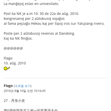
La manĝejoj estas en univesitato.
Post 6a NK je a.m 10: 30 de 22a de aŭg. 2010.
kongresanoj per 2 aŭtobusoj vojaĝos
al fama pejzaĝo Hekou kaj per ŝipoj iros sur Yalujiang-rivero.
Poste per 2 aŭtobusoj revenos al Dandong.
Kaj 6a NK finiĝos.
@@@@@@
Flago
10. aŭg. 2010
Flago
(
프로필 보기
)
2010년 8월 10일 오전 10:16:45
27．丹东小史
第6届中国东北三省一区世界语大会，