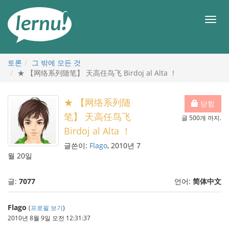
본
문
메
으
뉴
로
토론
그 밖에 모든 것
★ 【网络系列随笔】 天高任鸟飞 Birdoj al Alta ！
★ 【网络系列随
닫힘
笔】 天高任鸟飞
글 500개 까지.
Birdoj al Alta ！
글쓴이:
Flago
, 2010년 7
월 20일
글:
7077
언어:
简体中文
Flago
(
프로필 보기
)
2010년 8월 9일 오전 12:31:37