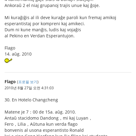
Ankoraŭ 2 el niaj grupanoj trajis unue kaj ĝoje.
Mi kuraĝiĝis al ili deve kuraĝe paroli kun fremaj amikoj
esperantistaj por kompreni kaj amikeci.
Dum ni kune manĝis, ludis kaj vojaĝis
al Pekino en Verdan Esperantujon.
Flago
14. aŭg. 2010
Flago
(
프로필 보기
)
2010년 8월 27일 오전 4:31:03
30. En Hotelo Changcheng
Matene je 7：00 de 15a. aŭg. 2010.
Antaŭ stacidomo Dandong，mi kaj Luyan，
Fero，Lilia，Aŭtuna kun verda flago
bonvenis al usona esperantisto Ronald