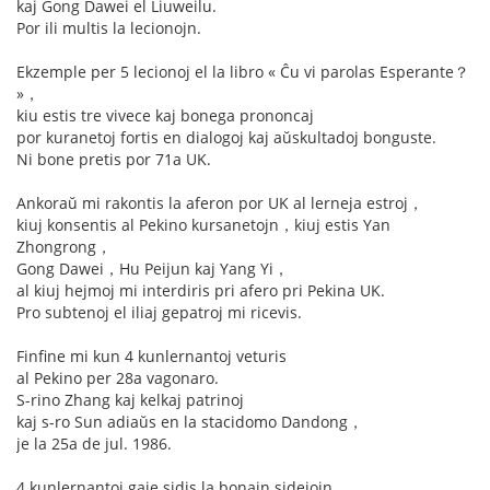
kaj Gong Dawei el Liuweilu.
Por ili multis la lecionojn.
Ekzemple per 5 lecionoj el la libro « Ĉu vi parolas Esperante？
»，
kiu estis tre vivece kaj bonega prononcaj
por kuranetoj fortis en dialogoj kaj aŭskultadoj bonguste.
Ni bone pretis por 71a UK.
Ankoraŭ mi rakontis la aferon por UK al lerneja estroj，
kiuj konsentis al Pekino kursanetojn，kiuj estis Yan
Zhongrong，
Gong Dawei，Hu Peijun kaj Yang Yi，
al kiuj hejmoj mi interdiris pri afero pri Pekina UK.
Pro subtenoj el iliaj gepatroj mi ricevis.
Finfine mi kun 4 kunlernantoj veturis
al Pekino per 28a vagonaro.
S-rino Zhang kaj kelkaj patrinoj
kaj s-ro Sun adiaŭs en la stacidomo Dandong，
je la 25a de jul. 1986.
4 kunlernantoj gaje sidis la bonajn sidejojn.