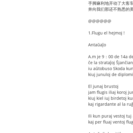
手脚麻利地开动了大客
奔向我们那还不熟悉的美丽
@@@@@@
1.Flugu el hejmoj !
Antaŭaĵo
A.m je 9：00 de 14a d
ĉe la strataĵoj Ŝjanĉia
iu aŭtobuso Skoda kun 
kiuj junuloj de diplom
El junaj brustoj
jam flugis iliaj koroj 
kiuj kiel iuj birdetoj 
kaj rigardante al la ruĝ
Ili kun puraj vestoj tu
kaj per fluaj ventoj flu