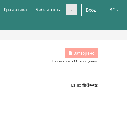
Граматика
Библиотека
BG
Вход
Затворено
Най-много 500 съобщения.
Език:
简体中文