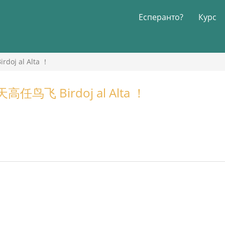
Есперанто?
Курс
j al Alta ！
鸟飞 Birdoj al Alta ！