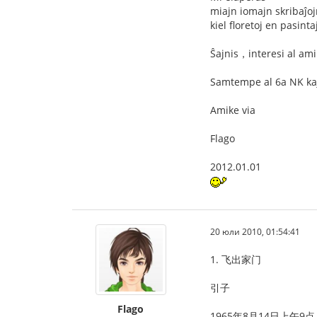
miajn iomajn skribaĵo
kiel floretoj en pasint
Ŝajnis，interesi al ami
Samtempe al 6a NK ka
Amike via
Flago
2012.01.01
20 юли 2010, 01:54:41
1. 飞出家门
引子
Flago
1965年8月14日上午9