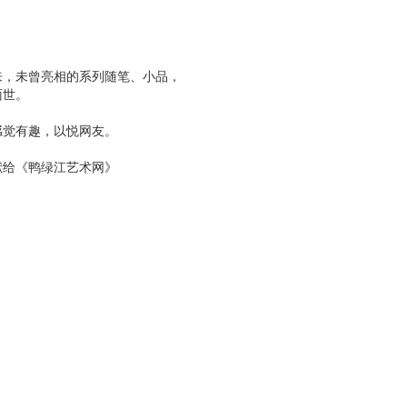
来，未曾亮相的系列随笔、小品，
面世。
感觉有趣，以悦网友。
献给《鸭绿江艺术网》
!