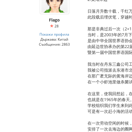
日落月升数十载，千红
此段载后埋伏笔，穿越
Flago
28
那是非典过后一次（2+
Покажи профила
当时，是2003年的7
Държава: Китай
是由中华全国世界语协
Съобщения: 2863
由延边世协承办的第22
暨第一届中国世界语国
我当时在丹东三鑫公司
我被公司指派去东港市
在那广袤无际的黄海岸
在一个小虾池里做杀菌
在这里，使我回想起，
也就是在1965年的春天
学校组织我们学生来到
可是有一次赶小海的活
在一次劳动空闲的时候
安排了一次去海边的圈