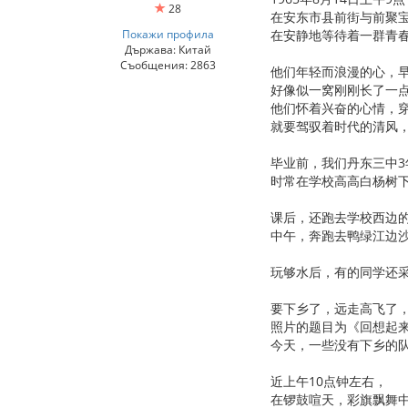
28
在安东市县前街与前聚
Покажи профила
在安静地等待着一群青
Държава: Китай
Съобщения: 2863
他们年轻而浪漫的心，
好像似一窝刚刚长了一
他们怀着兴奋的心情，
就要驾驭着时代的清风
毕业前，我们丹东三中
时常在学校高高白杨树
课后，还跑去学校西边的镇
中午，奔跑去鸭绿江边
玩够水后，有的同学还
要下乡了，远走高飞了
照片的题目为《回想起
今天，一些没有下乡的
近上午10点钟左右，
在锣鼓喧天，彩旗飘舞