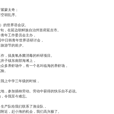
万紫蒙太奇；
时空胡乱序。
1）的世界语会议。
月下旬，在延边朝鲜族自治州首府延吉市。
会青年工作委员会主办，
届中日韩青年世界语研讨会，
际旅游节的前夕。
工作，搞臭氧杀菌消毒的科研项目。
北井子镇东南部海滩上，
边众多养虾场中，有一个名叫临海的养虾场，
试验。
在我上中学三年级的时候，
。
此地，参加插秧劳动。劳动中获得的快乐自不必说。
动，令我至今难忘。
，生产队给我们联系了渔业队，
网附近，赶小海的机会，我们高兴极了。