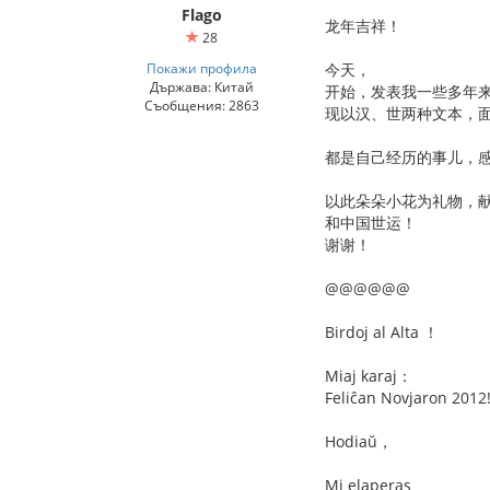
Flago
龙年吉祥！
28
Покажи профила
今天，
Държава: Китай
开始，发表我一些多年
Съобщения: 2863
现以汉、世两种文本，
都是自己经历的事儿，
以此朵朵小花为礼物，
和中国世运！
谢谢！
@@@@@@
Birdoj al Alta ！
Miaj karaj：
Feliĉan Novjaron 2012
Hodiaŭ，
Mi elaperas