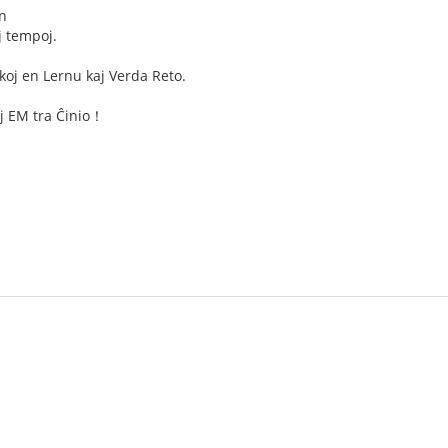
jn
aj tempoj.
koj en Lernu kaj Verda Reto.
j EM tra Ĉinio！
点，