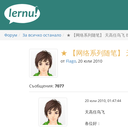
Към
съдържанието
Форум
За всичко останало
★ 【网络系列随笔】 天高任鸟飞 Birdo
★ 【网络系列随笔】 天高任
от
Flago
, 20 юли 2010
Съобщения:
7077
20 юли 2010, 01:47:44
天高任鸟飞
各位好：