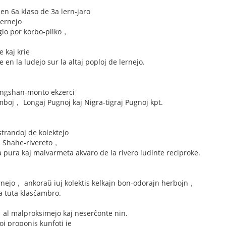
 en 6a klaso de 3a lern-jaro
ernejo
glo por korbo-pilko，
 kaj krie
 en la ludejo sur la altaj poploj de lernejo.
iangshan-monto ekzerci
mboj， Longaj Pugnoj kaj Nigra-tigraj Pugnoj kpt.
 strandoj de kolektejo
aj Shahe-rivereto，
la pura kaj malvarmeta akvaro de la rivero ludinte reciproke.
lernejo， ankoraŭ iuj kolektis kelkajn bon-odorajn herbojn，
ia tuta klasĉambro.
al malproksimejo kaj neserĉonte nin.
oj proponis kunfoti je