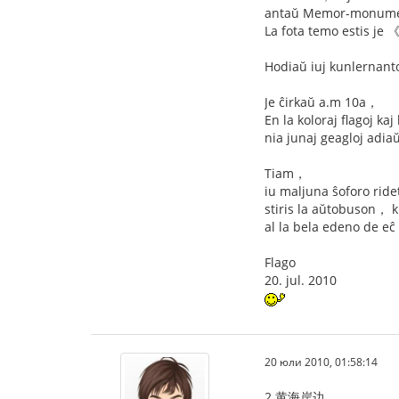
antaŭ Memor-monument
La fota temo estis j
Hodiaŭ iuj kunlernant
Je ĉirkaŭ a.m 10a，
En la koloraj flagoj k
nia junaj geagloj adiaŭi
Tiam，
iu maljuna ŝoforo ride
stiris la aŭtobuson， ki
al la bela edeno de eĉ n
Flago
20. jul. 2010
20 юли 2010, 01:58:14
2.黄海岸边