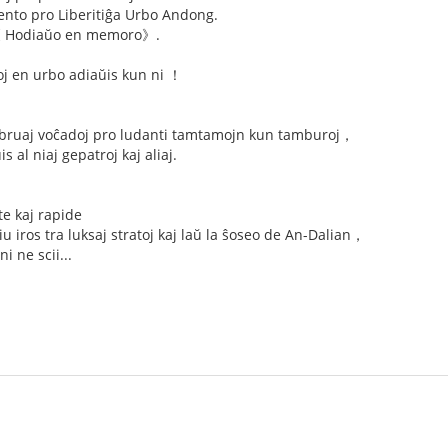
o pro Liberitiĝa Urbo Andong.
e 《 Hodiaŭo en memoro》.
oj en urbo adiaŭis kun ni ！
aj bruaj voĉadoj pro ludanti tamtamojn kun tamburoj，
s al niaj gepatroj kaj aliaj.
te kaj rapide
u iros tra luksaj stratoj kaj laŭ la ŝoseo de An-Dalian，
i ne scii...