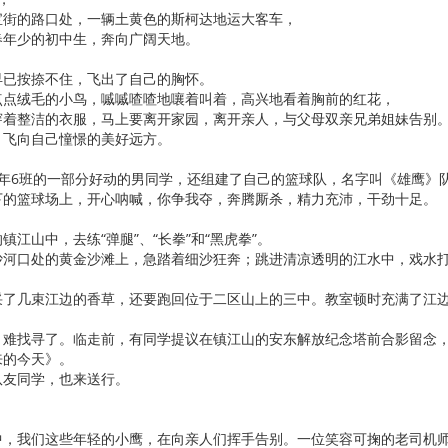
宝街的路口处，一辆土黄色的斯柯达地运大客车，
春年少的初中生，奔向广阔天地。
早已按捺不住，飞出了自己的胸怀。
点点绒毛的小鸟，嘁嘁喳喳地嚷着叫着，高兴地看着胸前的红花，
穿着整洁的衣服，马上要离开家园，离开亲人，与父母双亲兄弟姐妹告别
，飞向自己憧憬的美好远方。
3年6班的一部分好动的男同学，还组建了自己的篮球队，名字叫《雄鹰》
下的篮球场上，开心呐喊，你争我夺，奔腾厮杀，精力充沛，干劲十足。
江山中，去练“弹腿”、“长拳”和“黑虎拳”。
沙河口处的黄金沙滩上，急踏着细沙狂奔；跳进清凉透明的江水中，戏水
采了几束江边的香草，还要跑回位于二区山上的三中。教室顿时充满了江
，难找寻了。临走前，有同学提议在镇江山的安东解放纪念塔前合影留念
来的今天》。
队友同学，也来送行。
中，我们这些年轻的小鹰，在向亲人们挥手告别。一位笑容可掬的老司机