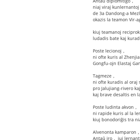
Antaŭ diplomitiĝo，
niaj viraj kunlernantoj
de 3a Dandong-a Mezl
okazis la teamon Vir-a
kiuj teamanoj reciproke
ludadis bate kaj kurade
Poste lecionoj，
ni ofte kuris al Zhenj
Gongfu-ojn Elastaj Ga
Tagmeze，
ni ofte kuradis al oraj
pro Jalujiang-rivero k
kaj brave desaltis en 
Poste ludinta akvon，
ni rapide kuris al la 
kiuj bonodoriĝis tra n
Alvenonta kamparon， 
Antaŭ iro， iuj lernant