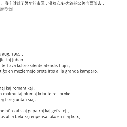
车。客车驶过了繁华的市区，沿着安东-大连的公路向西驶去，
乐园...
e aŭg. 1965，
njie kaj Jubao，
terflava koloro silente atendis tiujn，
itiĝo en mezlernejo prete iros al la granda kamparo.
junaj kaj romantikaj，
kun malmultaj plumoj kriante reciproke
aj floroj antaŭ siaj.
j adiaŭos al siaj gepatroj kaj gefratoj，
gos al la bela kaj enpensa loko en iliaj koroj.