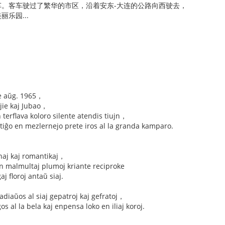
车。客车驶过了繁华的市区，沿着安东-大连的公路向西驶去，
乐园...
e aŭg. 1965，
njie kaj Jubao，
terflava koloro silente atendis tiujn，
itiĝo en mezlernejo prete iros al la granda kamparo.
junaj kaj romantikaj，
kun malmultaj plumoj kriante reciproke
aj floroj antaŭ siaj.
j adiaŭos al siaj gepatroj kaj gefratoj，
gos al la bela kaj enpensa loko en iliaj koroj.