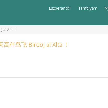
Eszperantó?
Tanfolyam
N
l Alta ！
鸟飞 Birdoj al Alta ！