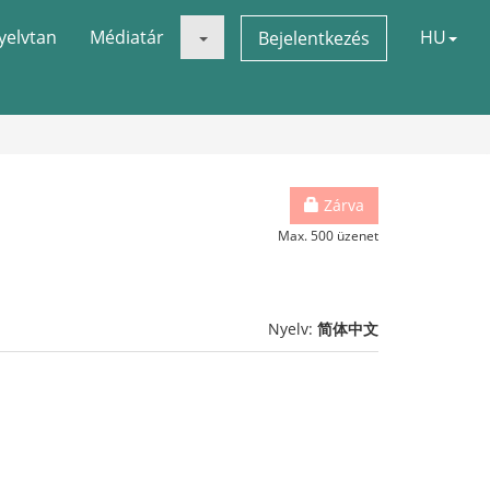
yelvtan
Médiatár
HU
Bejelentkezés
Zárva
Max. 500 üzenet
Nyelv:
简体中文