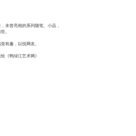
来，未曾亮相的系列随笔、小品，
面世。
感觉有趣，以悦网友。
献给《鸭绿江艺术网》
!