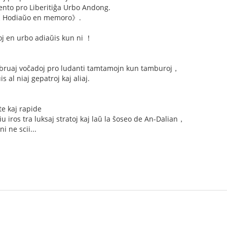
o pro Liberitiĝa Urbo Andong.
e 《 Hodiaŭo en memoro》.
oj en urbo adiaŭis kun ni ！
aj bruaj voĉadoj pro ludanti tamtamojn kun tamburoj，
s al niaj gepatroj kaj aliaj.
te kaj rapide
u iros tra luksaj stratoj kaj laŭ la ŝoseo de An-Dalian，
i ne scii...