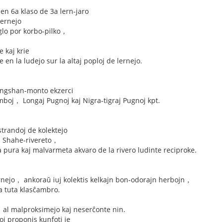
 en 6a klaso de 3a lern-jaro
ernejo
glo por korbo-pilko，
 kaj krie
 en la ludejo sur la altaj poploj de lernejo.
iangshan-monto ekzerci
mboj， Longaj Pugnoj kaj Nigra-tigraj Pugnoj kpt.
 strandoj de kolektejo
aj Shahe-rivereto，
la pura kaj malvarmeta akvaro de la rivero ludinte reciproke.
lernejo， ankoraŭ iuj kolektis kelkajn bon-odorajn herbojn，
ia tuta klasĉambro.
al malproksimejo kaj neserĉonte nin.
oj proponis kunfoti je