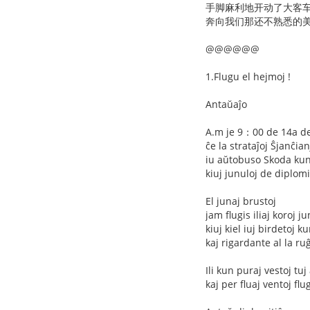
手脚麻利地开动了大客
奔向我们那还不熟悉的美丽
@@@@@@
1.Flugu el hejmoj !
Antaŭaĵo
A.m je 9：00 de 14a d
ĉe la strataĵoj Ŝjanĉia
iu aŭtobuso Skoda kun 
kiuj junuloj de diplom
El junaj brustoj
jam flugis iliaj koroj 
kiuj kiel iuj birdetoj 
kaj rigardante al la ruĝ
Ili kun puraj vestoj tu
kaj per fluaj ventoj flu