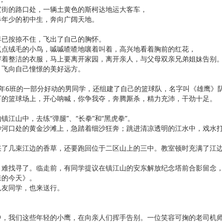
宝街的路口处，一辆土黄色的斯柯达地运大客车，
春年少的初中生，奔向广阔天地。
早已按捺不住，飞出了自己的胸怀。
点点绒毛的小鸟，嘁嘁喳喳地嚷着叫着，高兴地看着胸前的红花，
穿着整洁的衣服，马上要离开家园，离开亲人，与父母双亲兄弟姐妹告别
，飞向自己憧憬的美好远方。
3年6班的一部分好动的男同学，还组建了自己的篮球队，名字叫《雄鹰》
下的篮球场上，开心呐喊，你争我夺，奔腾厮杀，精力充沛，干劲十足。
江山中，去练“弹腿”、“长拳”和“黑虎拳”。
沙河口处的黄金沙滩上，急踏着细沙狂奔；跳进清凉透明的江水中，戏水
采了几束江边的香草，还要跑回位于二区山上的三中。教室顿时充满了江
，难找寻了。临走前，有同学提议在镇江山的安东解放纪念塔前合影留念
来的今天》。
队友同学，也来送行。
中，我们这些年轻的小鹰，在向亲人们挥手告别。一位笑容可掬的老司机