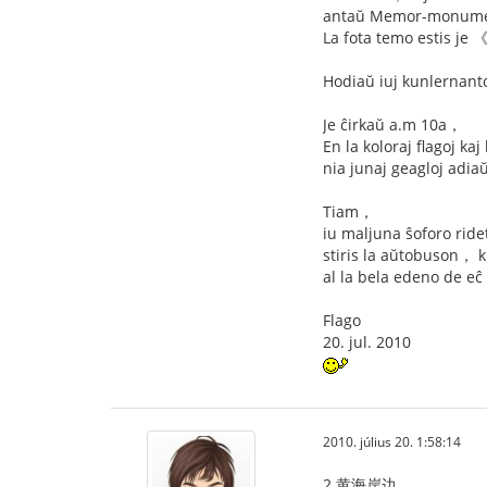
antaŭ Memor-monument
La fota temo estis j
Hodiaŭ iuj kunlernant
Je ĉirkaŭ a.m 10a，
En la koloraj flagoj k
nia junaj geagloj adiaŭi
Tiam，
iu maljuna ŝoforo ride
stiris la aŭtobuson， ki
al la bela edeno de eĉ n
Flago
20. jul. 2010
2010. július 20. 1:58:14
2.黄海岸边