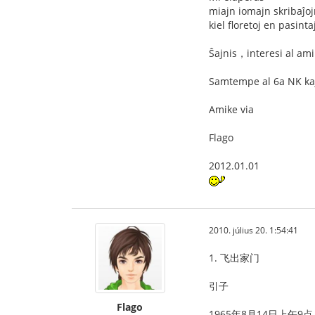
miajn iomajn skribaĵo
kiel floretoj en pasint
Ŝajnis，interesi al ami
Samtempe al 6a NK ka
Amike via
Flago
2012.01.01
2010. július 20. 1:54:41
1. 飞出家门
引子
Flago
1965年8月14日上午9