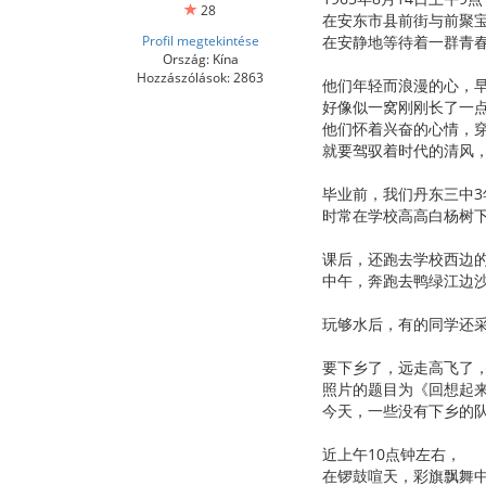
28
在安东市县前街与前聚
Profil megtekintése
在安静地等待着一群青
Ország: Kína
Hozzászólások: 2863
他们年轻而浪漫的心，
好像似一窝刚刚长了一
他们怀着兴奋的心情，
就要驾驭着时代的清风
毕业前，我们丹东三中
时常在学校高高白杨树
课后，还跑去学校西边的镇
中午，奔跑去鸭绿江边
玩够水后，有的同学还
要下乡了，远走高飞了
照片的题目为《回想起
今天，一些没有下乡的
近上午10点钟左右，
在锣鼓喧天，彩旗飘舞