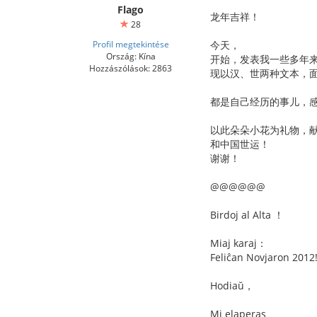
Flago
龙年吉祥！
28
Profil megtekintése
今天，
Ország: Kína
开始，发表我一些多年
Hozzászólások: 2863
现以汉、世两种文本，
都是自己经历的事儿，
以此朵朵小花为礼物，
和中国世运！
谢谢！
@@@@@@
Birdoj al Alta ！
Miaj karaj：
Feliĉan Novjaron 2012
Hodiaŭ，
Mi elaperas