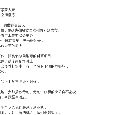
万紫蒙太奇；
时空胡乱序。
1）的世界语会议。
月下旬，在延边朝鲜族自治州首府延吉市。
会青年工作委员会主办，
届中日韩青年世界语研讨会，
际旅游节的前夕。
工作，搞臭氧杀菌消毒的科研项目。
北井子镇东南部海滩上，
边众多养虾场中，有一个名叫临海的养虾场，
试验。
在我上中学三年级的时候，
。
此地，参加插秧劳动。劳动中获得的快乐自不必说。
动，令我至今难忘。
，生产队给我们联系了渔业队，
网附近，赶小海的机会，我们高兴极了。