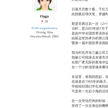
日落月升数十载，千红
此段载后埋伏笔，穿越
Flago
28
那是非典过后一次（2+
Profil megtekintése
当时，是2003年的7
Ország: Kína
是由中华全国世界语协
Hozzászólások: 2863
由延边世协承办的第22
暨第一届中国世界语国
我当时在丹东三鑫公司
我被公司指派去东港市
在那广袤无际的黄海岸
在一个小虾池里做杀菌
在这里，使我回想起，
也就是在1965年的春天
学校组织我们学生来到
可是有一次赶小海的活
在一次劳动空闲的时候
安排了一次去海边的圈