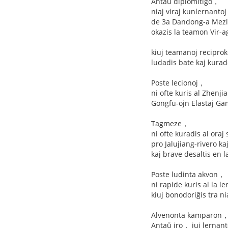
Antaŭ diplomitiĝo，
niaj viraj kunlernantoj
de 3a Dandong-a Mezl
okazis la teamon Vir-a
kiuj teamanoj reciproke
ludadis bate kaj kurade
Poste lecionoj，
ni ofte kuris al Zhenj
Gongfu-ojn Elastaj Ga
Tagmeze，
ni ofte kuradis al oraj
pro Jalujiang-rivero k
kaj brave desaltis en 
Poste ludinta akvon，
ni rapide kuris al la 
kiuj bonodoriĝis tra n
Alvenonta kamparon， 
Antaŭ iro， iuj lernant