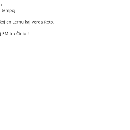
jn
aj tempoj.
koj en Lernu kaj Verda Reto.
j EM tra Ĉinio！
点，