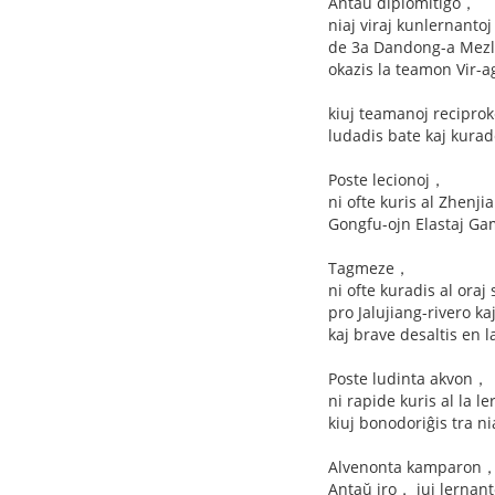
Antaŭ diplomitiĝo，
niaj viraj kunlernantoj
de 3a Dandong-a Mezl
okazis la teamon Vir-a
kiuj teamanoj reciproke
ludadis bate kaj kurade
Poste lecionoj，
ni ofte kuris al Zhenj
Gongfu-ojn Elastaj Ga
Tagmeze，
ni ofte kuradis al oraj
pro Jalujiang-rivero k
kaj brave desaltis en 
Poste ludinta akvon，
ni rapide kuris al la 
kiuj bonodoriĝis tra n
Alvenonta kamparon， 
Antaŭ iro， iuj lernant