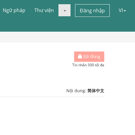
Ngữ pháp
Thư viện
VI
Đăng nhập
Đã đóng
Tin nhắn 500 tối đa
Nội dung:
简体中文