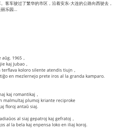
车。客车驶过了繁华的市区，沿着安东-大连的公路向西驶去，
乐园...
e aŭg. 1965，
njie kaj Jubao，
terflava koloro silente atendis tiujn，
itiĝo en mezlernejo prete iros al la granda kamparo.
junaj kaj romantikaj，
kun malmultaj plumoj kriante reciproke
aj floroj antaŭ siaj.
j adiaŭos al siaj gepatroj kaj gefratoj，
gos al la bela kaj enpensa loko en iliaj koroj.