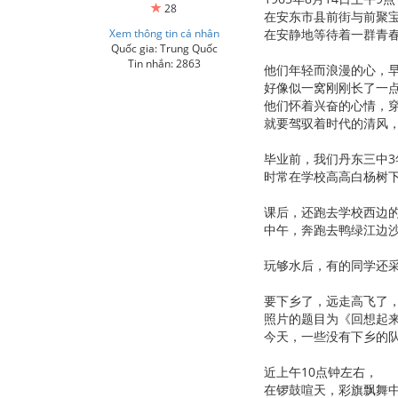
28
在安东市县前街与前聚
Xem thông tin cá nhân
在安静地等待着一群青
Quốc gia: Trung Quốc
Tin nhắn: 2863
他们年轻而浪漫的心，
好像似一窝刚刚长了一
他们怀着兴奋的心情，
就要驾驭着时代的清风
毕业前，我们丹东三中
时常在学校高高白杨树
课后，还跑去学校西边的镇
中午，奔跑去鸭绿江边
玩够水后，有的同学还
要下乡了，远走高飞了
照片的题目为《回想起
今天，一些没有下乡的
近上午10点钟左右，
在锣鼓喧天，彩旗飘舞