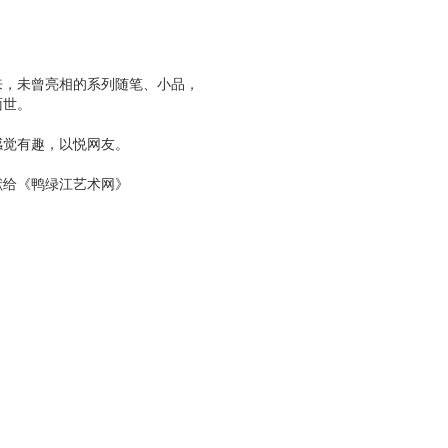
来，未曾亮相的系列随笔、小品，
面世。
感觉有趣，以悦网友。
献给《鸭绿江艺术网》
!