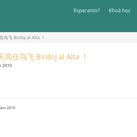
Esperanto?
Khoá học
Birdoj al Alta ！
鸟飞 Birdoj al Alta ！
m 2010
 năm 2010