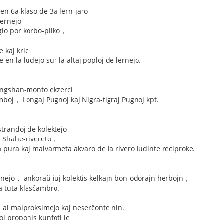
 en 6a klaso de 3a lern-jaro
ernejo
glo por korbo-pilko，
 kaj krie
 en la ludejo sur la altaj poploj de lernejo.
iangshan-monto ekzerci
mboj， Longaj Pugnoj kaj Nigra-tigraj Pugnoj kpt.
 strandoj de kolektejo
aj Shahe-rivereto，
la pura kaj malvarmeta akvaro de la rivero ludinte reciproke.
lernejo， ankoraŭ iuj kolektis kelkajn bon-odorajn herbojn，
ia tuta klasĉambro.
al malproksimejo kaj neserĉonte nin.
oj proponis kunfoti je