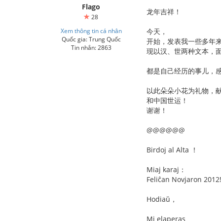
Flago
龙年吉祥！
28
Xem thông tin cá nhân
今天，
Quốc gia: Trung Quốc
开始，发表我一些多年
Tin nhắn: 2863
现以汉、世两种文本，
都是自己经历的事儿，
以此朵朵小花为礼物，
和中国世运！
谢谢！
@@@@@@
Birdoj al Alta ！
Miaj karaj：
Feliĉan Novjaron 2012
Hodiaŭ，
Mi elaperas