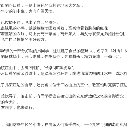
宝街的路口处，一辆土黄色的斯柯达地运大客车，
春年少的初中生，奔向广阔天地。
早已按捺不住，飞出了自己的胸怀。
点点绒毛的小鸟，嘁嘁喳喳地嚷着叫着，高兴地看着胸前的红花，
穿着整洁的衣服，马上要离开家园，离开亲人，与父母双亲兄弟姐妹告别
，飞向自己憧憬的美好远方。
3年6班的一部分好动的男同学，还组建了自己的篮球队，名字叫《雄鹰》
下的篮球场上，开心呐喊，你争我夺，奔腾厮杀，精力充沛，干劲十足。
江山中，去练“弹腿”、“长拳”和“黑虎拳”。
沙河口处的黄金沙滩上，急踏着细沙狂奔；跳进清凉透明的江水中，戏水
采了几束江边的香草，还要跑回位于二区山上的三中。教室顿时充满了江
，难找寻了。临走前，有同学提议在镇江山的安东解放纪念塔前合影留念
来的今天》。
队友同学，也来送行。
中，我们这些年轻的小鹰，在向亲人们挥手告别。一位笑容可掬的老司机