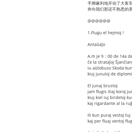
手脚麻利地开动了大客
奔向我们那还不熟悉的美丽
@@@@@@
1.Flugu el hejmoj !
Antaŭaĵo
A.m je 9：00 de 14a d
ĉe la strataĵoj Ŝjanĉia
iu aŭtobuso Skoda kun 
kiuj junuloj de diplom
El junaj brustoj
jam flugis iliaj koroj 
kiuj kiel iuj birdetoj 
kaj rigardante al la ruĝ
Ili kun puraj vestoj tu
kaj per fluaj ventoj flu