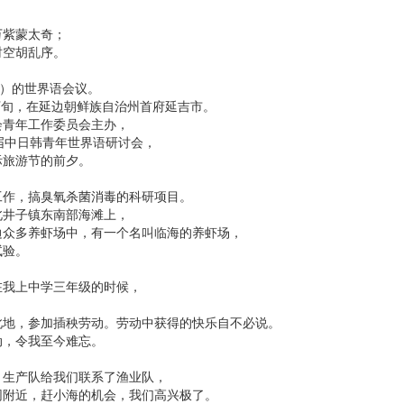
万紫蒙太奇；
时空胡乱序。
1）的世界语会议。
月下旬，在延边朝鲜族自治州首府延吉市。
会青年工作委员会主办，
届中日韩青年世界语研讨会，
际旅游节的前夕。
工作，搞臭氧杀菌消毒的科研项目。
北井子镇东南部海滩上，
边众多养虾场中，有一个名叫临海的养虾场，
试验。
在我上中学三年级的时候，
。
此地，参加插秧劳动。劳动中获得的快乐自不必说。
动，令我至今难忘。
，生产队给我们联系了渔业队，
网附近，赶小海的机会，我们高兴极了。