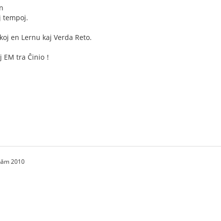
jn
aj tempoj.
koj en Lernu kaj Verda Reto.
j EM tra Ĉinio！
 năm 2010
点，