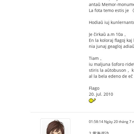
antaŭ Memor-monument
La fota temo estis j
Hodiaŭ iuj kunlernant
Je ĉirkaŭ a.m 10a，
En la koloraj flagoj k
nia junaj geagloj adiaŭi
Tiam，
iu maljuna ŝoforo ride
stiris la aŭtobuson， ki
al la bela edeno de eĉ n
Flago
20. jul. 2010
01:58:14 Ngày 20 tháng 7
2.黄海岸边