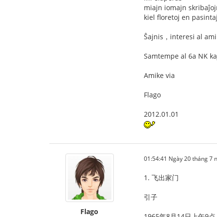
miajn iomajn skribaĵo
kiel floretoj en pasint
Ŝajnis，interesi al ami
Samtempe al 6a NK ka
Amike via
Flago
2012.01.01
01:54:41 Ngày 20 tháng 7
1. 飞出家门
引子
Flago
1965年8月14日上午9