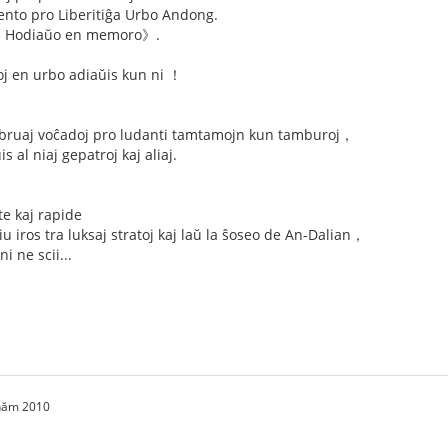
o pro Liberitiĝa Urbo Andong.
e 《 Hodiaŭo en memoro》.
oj en urbo adiaŭis kun ni ！
aj bruaj voĉadoj pro ludanti tamtamojn kun tamburoj，
s al niaj gepatroj kaj aliaj.
te kaj rapide
u iros tra luksaj stratoj kaj laŭ la ŝoseo de An-Dalian，
i ne scii...
 năm 2010