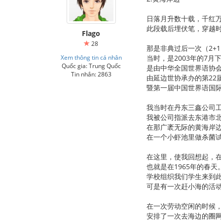
日落月升数十载，千红
此段载后埋伏笔，穿越
Flago
28
那是非典过后一次（2+
Xem thông tin cá nhân
当时，是2003年的7
Quốc gia: Trung Quốc
是由中华全国世界语协
Tin nhắn: 2863
由延边世协承办的第22
暨第一届中国世界语国
我当时在丹东三鑫公司
我被公司指派去东港市
在那广袤无际的黄海岸
在一个小虾池里做杀菌
在这里，使我回想起，
也就是在1965年的春天
学校组织我们学生来到
可是有一次赶小海的活
在一次劳动空闲的时候
安排了一次去海边的圈