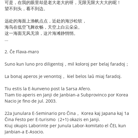
可是，在我的眼里却是老大老大的呀，无限无限大大大的呢！
望不到头，看不到边。
远处的海面上渔帆点点，近处的海沙松软，
海鸟在低空飞舞欢畅，天空上白云朵朵。
这一海面无风无浪，这片海滩静悄悄。
...
2. Ĉe Flava-maro
Suno kun luno pro diligentoj，mil koloroj per belaj faradoj；
La bonaj aperos je venontoj， kiel belos laŭ miaj faradoj.
Tiu estis la E-kunveno post la Sarsa Afero.
Tiam tio aperis en Janji de Janbian-a Subprovinco por Korea
Nacio je fino de jul. 2003.
22a Junulara E-Seminario pro Ĉina， Korea kaj Japana kaj 1a
Ĉina Festo per E-turismo（2+1) okazis en Janji.
Kiuj okupis Laborinte per Junula Labor-komitato el ĈEL kun
Janbian-a E-Asocio.