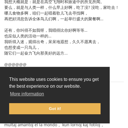
我想大概就是：就是在高空飞翔时和旅途中的所见所闻。
要么，就是与人类一样，什么早上好啊，吃了没? 没吃，家吃去！
哪儿食物多啊，咱们一起唱着歌儿飞去寻找啊，
再把好消息告诉全体鸟儿们啊，一起举行盛大的聚餐啊…
还有，你叫得不如我呀，我唱得比你好啊等等…
也应似人类的活动一样的…
我听得入迷，观得出奇，呆呆地遐想，久久不愿离去，
也想变成一只鸟儿，
随它们一起奋力飞向那美好的远方...
@@@@@@
This website uses cookies to ensure you get
the best experience on our website.
Flago
(
プロフィールを表示
)
More information
2010年7月20日 2:25:22
5.2) Kunvene pri Birdoj
Got it!
Lasttempe en ĉiuj printempoj，
multaj amantoj el la mondo， kun lornoj kaj fotiloj，