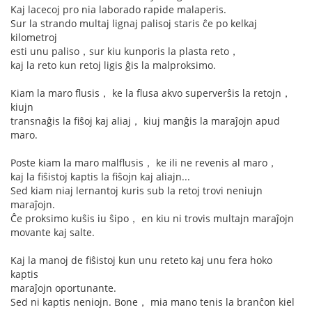
Kaj lacecoj pro nia laborado rapide malaperis.
Sur la strando multaj lignaj palisoj staris ĉe po kelkaj
kilometroj
esti unu paliso，sur kiu kunporis la plasta reto，
kaj la reto kun retoj ligis ĝis la malproksimo.
Kiam la maro flusis， ke la flusa akvo superverŝis la retojn，
kiujn
transnaĝis la fiŝoj kaj aliaj， kiuj manĝis la maraĵojn apud
maro.
Poste kiam la maro malflusis， ke ili ne revenis al maro，
kaj la fiŝistoj kaptis la fiŝojn kaj aliajn...
Sed kiam niaj lernantoj kuris sub la retoj trovi neniujn
maraĵojn.
Ĉe proksimo kuŝis iu ŝipo， en kiu ni trovis multajn maraĵojn
movante kaj salte.
Kaj la manoj de fiŝistoj kun unu reteto kaj unu fera hoko
kaptis
maraĵojn oportunante.
Sed ni kaptis neniojn. Bone， mia mano tenis la branĉon kiel