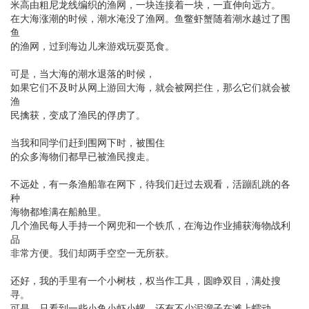
米高由粗尼龙线编织的渔网，一块连接着一块，一直伸向远方。
在大海涨潮的时候，潮水淹没了渔网。鱼鳖虾蟹随着潮水越过了围
鱼
的渔网，过到海边儿来游戏玩耍觅食。
可是，当大海的潮水退落的时候，
如果它们不及时从网上游回大海，就会被网拦住，那么它们就会被
渔
民擒获，变成了渔民的俘虏了。
当我和同学们赶到围网下时，被围住
的众多海物们都早已被渔民搜走。
不远处，有一条渔船靠在网下，待我们赶过去观看，活蹦乱跳的各
种
海物都堆满在船舱里。
几个渔民每人手持一个网兜和一个铁爪，在海边作业捕获海物战利
品
非常方便。我们却两手空空一无所获。
还好，我的手里有一个小树枝，权当作工具，圆睁双目，满处搜
寻。
可是，只看到一些小鱼小虾小螺，还有不少泥溜子在滩上蠕动。