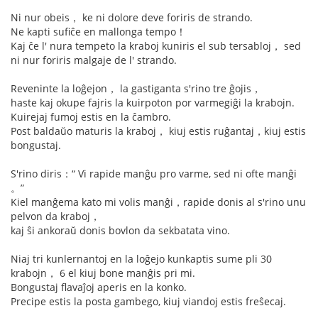
Ni nur obeis， ke ni dolore deve foriris de strando.
Ne kapti sufiĉe en mallonga tempo！
Kaj ĉe l' nura tempeto la kraboj kuniris el sub tersabloj， sed
ni nur foriris malgaje de l' strando.
Reveninte la loĝejon， la gastiganta s'rino tre ĝojis，
haste kaj okupe fajris la kuirpoton por varmegiĝi la krabojn.
Kuirejaj fumoj estis en la ĉambro.
Post baldaŭo maturis la kraboj， kiuj estis ruĝantaj，kiuj estis
bongustaj.
S'rino diris：“ Vi rapide manĝu pro varme, sed ni ofte manĝi
。”
Kiel manĝema kato mi volis manĝi，rapide donis al s'rino unu
pelvon da kraboj，
kaj ŝi ankoraŭ donis bovlon da sekbatata vino.
Niaj tri kunlernantoj en la loĝejo kunkaptis sume pli 30
krabojn， 6 el kiuj bone manĝis pri mi.
Bongustaj flavaĵoj aperis en la konko.
Precipe estis la posta gambego, kiuj viandoj estis freŝecaj.