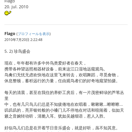
Flago
20. jul. 2010
Flago
(
プロフィールを表示
)
2010年7月20日 2:22:48
5. 2) 珍鸟盛会
现在，年年都有许多中外鸟类爱好者在春天，
携带各种望远照相器材设备，前来这江口湿地远窥观鸟。
鸟禽们无忧无虑欢快地在这里飞来转去，欢唱舞蹈，寻觅食物，
休息整顿，蓄积远行的力量，任由观鸟者们的好奇地窥望拍摄。
每天的清晨，甚至在我住的养虾工房后，有一片茂密鲜绿的芦苇丛
里
中，也有几只鸟儿们总是不知疲倦地在欢唱着，啾啾啾...嚓嚓嚓...
叽叽叽的，亮开银铃般的小嗓门儿不停地在对话和喧闹着，似如天
籁之音婉转动听，清脆入耳。犹如吴越细语，惹人入胜。
好似鸟儿们总是在开着节日音乐盛会，就是好听，虽不知其意。