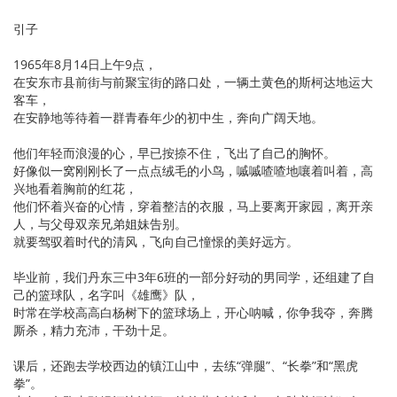
引子
1965年8月14日上午9点，
在安东市县前街与前聚宝街的路口处，一辆土黄色的斯柯达地运大
客车，
在安静地等待着一群青春年少的初中生，奔向广阔天地。
他们年轻而浪漫的心，早已按捺不住，飞出了自己的胸怀。
好像似一窝刚刚长了一点点绒毛的小鸟，嘁嘁喳喳地嚷着叫着，高
兴地看着胸前的红花，
他们怀着兴奋的心情，穿着整洁的衣服，马上要离开家园，离开亲
人，与父母双亲兄弟姐妹告别。
就要驾驭着时代的清风，飞向自己憧憬的美好远方。
毕业前，我们丹东三中3年6班的一部分好动的男同学，还组建了自
己的篮球队，名字叫《雄鹰》队，
时常在学校高高白杨树下的篮球场上，开心呐喊，你争我夺，奔腾
厮杀，精力充沛，干劲十足。
课后，还跑去学校西边的镇江山中，去练“弹腿”、“长拳”和“黑虎
拳”。