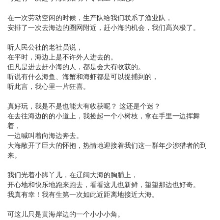
在一次劳动空闲的时候，生产队给我们联系了渔业队，
安排了一次去海边的圈网附近，赶小海的机会，我们高兴极了。
听人民公社的老社员说，
在平时，海边上是不许外人进去的。
但凡是进去赶小海的人，都是会大有收获的。
听说有什么海鱼、海蟹和海虾都是可以捉捕到的，
听此言，我心里一片狂喜。
真好玩，我是不是也能大有收获呢？ 这还是个迷？
在去往海边的的小道上，我捡起一个小树枝，拿在手里一边挥舞
着，
一边喊叫着向海边奔去。
大海敞开了巨大的怀抱，热情地迎接着我们这一群年少涉猎者的到
来。
我们光着小脚丫儿，在辽阔大海的胸脯上，
开心地和快乐地跑来跑去，看看这儿也新鲜，望望那边也好奇。
我真有幸！我有生第一次如此近距离地接近大海。
可这儿只是黄海岸边的一个小小小角。