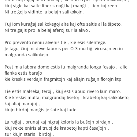
kiuj vigle kaj salte liberis naĝi kaj manĝi， tien kaj reen.
Ni tre ĝojis vidinte la belajn salikokojn.
Tuj iom kuraĝaj salikokegoj alte kaj ofte saltis al la ŝipeto.
Ni tre gajis pro la belaj aferoj sur la akvo .
Pro prevento neniu alvenis tie，kie esis silentege.
Je tagoj ĉiuj mi deve laboris per O-3 mortiĝi virusojn en iu
malgranda salikokejo.
Post mia labora domo estis iu malgranda longa fosaĵo， alie
flanka estis baraĵo，
kie kreskis verdajn fragmitojn kaj aliajn ruĝajn florojn ktp.
Tie estis malsekaj teroj，kiuj estis apud rivero kun maro.
Kie kreskis multaj malgrandaj fiŝetoj，krabetoj kaj salikoketoj
kaj aliaj maraĵoj，
kiujn birdoj manĝis je ŝate kaj lude.
La ruĝaj，brunaj kaj nigraj koloris la buŝojn birdajn，
kiuj rekte eniris al truoj de krabetoj kapti ĉasaĵojn，
sur kiujn staris l birdoj，