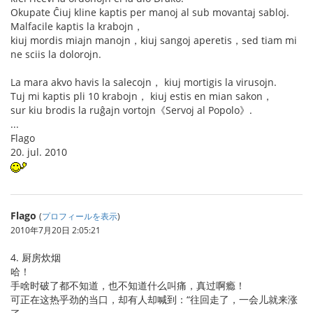
Okupate Ĉiuj kline kaptis per manoj al sub movantaj sabloj.
Malfacile kaptis la krabojn，
kiuj mordis miajn manojn，kiuj sangoj aperetis，sed tiam mi
ne sciis la dolorojn.
La mara akvo havis la salecojn， kiuj mortigis la virusojn.
Tuj mi kaptis pli 10 krabojn， kiuj estis en mian sakon，
sur kiu brodis la ruĝajn vortojn《Servoj al Popolo》.
...
Flago
20. jul. 2010
Flago
(
プロフィールを表示
)
2010年7月20日 2:05:21
4. 厨房炊烟
哈！
手啥时破了都不知道，也不知道什么叫痛，真过啊瘾！
可正在这热乎劲的当口，却有人却喊到：“往回走了，一会儿就来涨