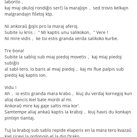
laborilo，
kaj miaj okuloj rondiĝis serĉi la maraĵojn， sed trovis kelkajn
malgrandajn fiŝetoj ktp.
Ni ankoraŭ ĝojis pro la maraj aferoj.
Subite iu kriis： “ Mi kaptis unu salikokon。” Vere！
Ni mire vidis， ke tio estis granda verda salikoko kurbe.
Tre bona!
Subite la sabloj sub miaj piedoj movetis， kaj miaj piedoj
subiĝis
al sabl-tero. Io baris al miaj piedoj， kaj mi flue palpis sub
piedoj kaj kaptis ion.
Vidu！
Ah， io estis granda mara krabo， kiuj du verdaj kornegoj kun
aliaj dancis kiel bate mordi al mi.
Ankoraŭ mire kaj gaje saltis mia kor'.
Samtempe aliaj ankaŭ kaptis la kraboj， kiuj havis du konkajn
pintojn tiantaj.
Tuj la kraboj sub sablo repide elaperis en la mara tero kvazaŭ
kiel ricevi la ordonojn el la dio Drako.