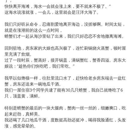
了，
快快离开海滩，海水一会就会涨上来，要不就来不极了。”
这海水说涨就涨，一会儿，这里就会是汪洋大海了。
我们只好听从命令，忍痛割爱地离开海边，没抓够啊。时间太短，
就是在涨潮前的这么一点时间，
螃蟹们才一起从海沙里钻了出来，我们只好恋恋不舍地撤离海滩。
回到驻地，房东家的大娘也高兴极了，连忙刷锅烧火蒸蟹，顿时屋
里充满了炊烟。
过了一段时辰，蟹蒸好，接开锅盖，满锅蟹红，蟹香四溢。房东大
娘说：“趁热你们快吃吧，我们常吃。”
我早以似馋猫一样，往肚里流口水了，赶快给老乡房东端去一盆红
蟹，房东还送来一碗地瓜干酒。
我们一屋住宿3个同学共逮了能有30几只螃蟹，我自己就馋吃了6
只，顶盖黄，满鲜。
特别是螃蟹的最后的一块大腿肉，蟹肉一丝一丝的，细嫩爽口，吃
起来赶劲，真鲜美。
我还喝了几口地瓜干酒，度数挺高劲还挺冲，喝得我脸通红，头发
涨，感觉晕晕的。