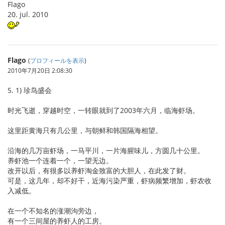
Flago
20. jul. 2010
Flago
(
プロフィールを表示
)
2010年7月20日 2:08:30
5. 1) 珍鸟盛会
时光飞逝，穿越时空，一转眼就到了2003年六月，临海虾场。
这里距黄海只有几公里，与朝鲜和韩国隔海相望。
沿海的几万亩虾场，一马平川，一片海腥味儿，方圆几十公里。
养虾池一个连着一个，一望无边。
改开以后，有很多以养虾淘金致富的大胆人，在此发了财。
可是，这几年，却不好干，近海污染严重，虾病频繁增加，虾农收
入减低。
在一个不知名的涨潮沟旁边，
有一个三间屋的养虾人的工房。