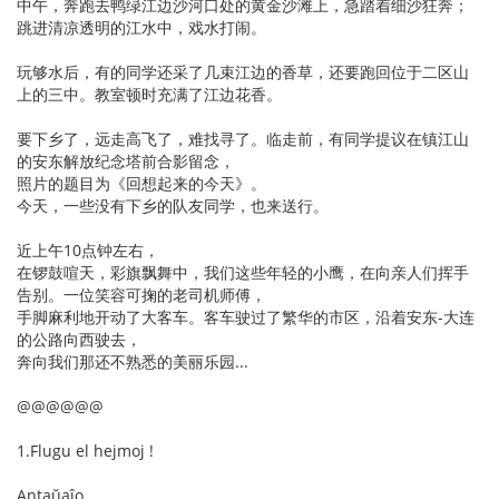
中午，奔跑去鸭绿江边沙河口处的黄金沙滩上，急踏着细沙狂奔；
跳进清凉透明的江水中，戏水打闹。
玩够水后，有的同学还采了几束江边的香草，还要跑回位于二区山
上的三中。教室顿时充满了江边花香。
要下乡了，远走高飞了，难找寻了。临走前，有同学提议在镇江山
的安东解放纪念塔前合影留念，
照片的题目为《回想起来的今天》。
今天，一些没有下乡的队友同学，也来送行。
近上午10点钟左右，
在锣鼓喧天，彩旗飘舞中，我们这些年轻的小鹰，在向亲人们挥手
告别。一位笑容可掬的老司机师傅，
手脚麻利地开动了大客车。客车驶过了繁华的市区，沿着安东-大连
的公路向西驶去，
奔向我们那还不熟悉的美丽乐园...
@@@@@@
1.Flugu el hejmoj !
Antaŭaĵo