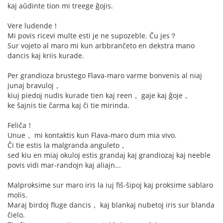
kaj aŭdinte tion mi treege ĝojis.
Vere ludende！
Mi povis ricevi multe esti je ne supozeble. Ĉu jes？
Sur vojeto al maro mi kun arbbranĉeto en dekstra mano
dancis kaj kriis kurade.
Per grandioza brustego Flava-maro varme bonvenis al niaj
junaj bravuloj，
kiuj piedoj nudis kurade tien kaj reen， gaje kaj ĝoje，
ke ŝajnis tie ĉarma kaj ĉi tie mirinda.
Feliĉa！
Unue， mi kontaktis kun Flava-maro dum mia vivo.
Ĉi tie estis la malgranda anguleto，
sed kiu en miaj okuloj estis grandaj kaj grandiozaj kaj neeble
povis vidi mar-randojn kaj aliajn...
Malproksime sur maro iris la iuj fiŝ-ŝipoj kaj proksime sablaro
molis.
Maraj birdoj fluge dancis， kaj blankaj nubetoj iris sur blanda
ĉielo.