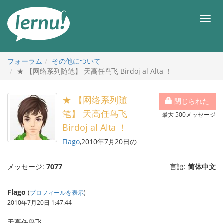
目
次
メ
へ
ニ
ュ
ー
フォーラム
その他について
★ 【网络系列随笔】 天高任鸟飞 Birdoj al Alta ！
★ 【网络系列随
閉じられた
笔】 天高任鸟飞
最大 500メッセージ
Birdoj al Alta ！
Flago
,2010年7月20日の
メッセージ:
7077
言語:
简体中文
Flago
(
プロフィールを表示
)
2010年7月20日 1:47:44
天高任鸟飞