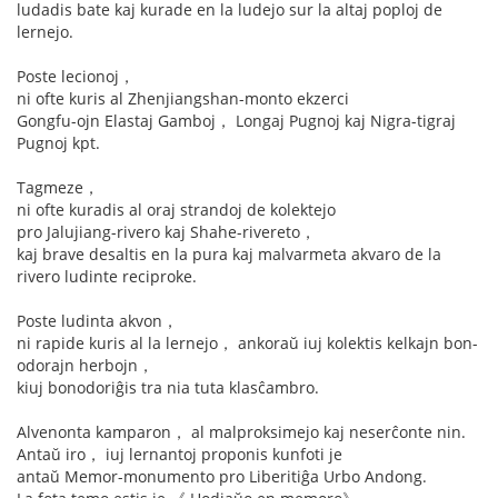
ludadis bate kaj kurade en la ludejo sur la altaj poploj de
lernejo.
Poste lecionoj，
ni ofte kuris al Zhenjiangshan-monto ekzerci
Gongfu-ojn Elastaj Gamboj， Longaj Pugnoj kaj Nigra-tigraj
Pugnoj kpt.
Tagmeze，
ni ofte kuradis al oraj strandoj de kolektejo
pro Jalujiang-rivero kaj Shahe-rivereto，
kaj brave desaltis en la pura kaj malvarmeta akvaro de la
rivero ludinte reciproke.
Poste ludinta akvon，
ni rapide kuris al la lernejo， ankoraŭ iuj kolektis kelkajn bon-
odorajn herbojn，
kiuj bonodoriĝis tra nia tuta klasĉambro.
Alvenonta kamparon， al malproksimejo kaj neserĉonte nin.
Antaŭ iro， iuj lernantoj proponis kunfoti je
antaŭ Memor-monumento pro Liberitiĝa Urbo Andong.