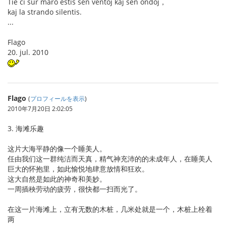
Tie ĉi sur maro estis sen ventoj kaj sen ondoj，
kaj la strando silentis.
...
Flago
20. jul. 2010
Flago
(
プロフィールを表示
)
2010年7月20日 2:02:05
3. 海滩乐趣
这片大海平静的像一个睡美人。
任由我们这一群纯洁而天真，精气神充沛的的未成年人，在睡美人
巨大的怀抱里，如此愉悦地肆意放情和狂欢。
这大自然是如此的神奇和美妙。
一周插秧劳动的疲劳，很快都一扫而光了。
在这一片海滩上，立有无数的木桩，几米处就是一个，木桩上栓着
两