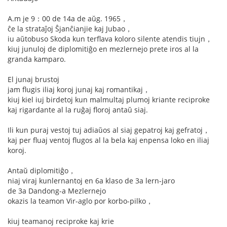
A.m je 9：00 de 14a de aŭg. 1965，
ĉe la strataĵoj Ŝjanĉianjie kaj Jubao，
iu aŭtobuso Skoda kun terflava koloro silente atendis tiujn，
kiuj junuloj de diplomitiĝo en mezlernejo prete iros al la
granda kamparo.
El junaj brustoj
jam flugis iliaj koroj junaj kaj romantikaj，
kiuj kiel iuj birdetoj kun malmultaj plumoj kriante reciproke
kaj rigardante al la ruĝaj floroj antaŭ siaj.
Ili kun puraj vestoj tuj adiaŭos al siaj gepatroj kaj gefratoj，
kaj per fluaj ventoj flugos al la bela kaj enpensa loko en iliaj
koroj.
Antaŭ diplomitiĝo，
niaj viraj kunlernantoj en 6a klaso de 3a lern-jaro
de 3a Dandong-a Mezlernejo
okazis la teamon Vir-aglo por korbo-pilko，
kiuj teamanoj reciproke kaj krie