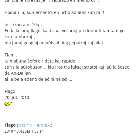
La fota temo estis je 《 Hodiaŭo en memoro》.
Hodiaŭ iuj kunlernantoj en urbo adiaŭis kun ni ！
Je ĉirkaŭ a.m 10a，
En la koloraj flagoj kaj bruaj voĉadoj pro ludanti tamtamojn
kun tamburoj，
nia junaj geagloj adiaŭis al niaj gepatroj kaj aliaj.
Tiam，
iu maljuna ŝoforo ridete kaj rapide
stiris la aŭtobuson， kiu iros tra luksaj stratoj kaj laŭ la ŝoseo
de An-Dalian，
al la bela edeno de eĉ ni ne scii...
Flago
20. jul. 2010
Flago
(
プロフィールを表示
)
2010年7月20日 1:58:14