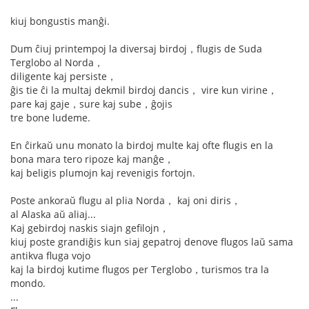
kiuj bongustis manĝi.
Dum ĉiuj printempoj la diversaj birdoj，flugis de Suda
Terglobo al Norda，
diligente kaj persiste，
ĝis tie ĉi la multaj dekmil birdoj dancis， vire kun virine，
pare kaj gaje，sure kaj sube，ĝojis
tre bone ludeme.
En ĉirkaŭ unu monato la birdoj multe kaj ofte flugis en la
bona mara tero ripoze kaj manĝe，
kaj beligis plumojn kaj revenigis fortojn.
Poste ankoraŭ flugu al plia Norda， kaj oni diris，
al Alaska aŭ aliaj...
Kaj gebirdoj naskis siajn gefilojn，
kiuj poste grandiĝis kun siaj gepatroj denove flugos laŭ sama
antikva fluga vojo
kaj la birdoj kutime flugos per Terglobo，turismos tra la
mondo.
...