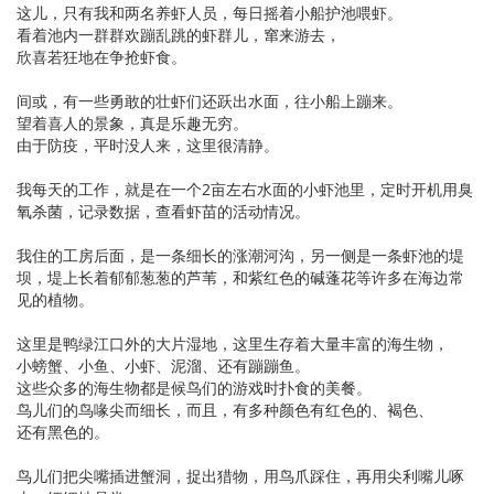
这儿，只有我和两名养虾人员，每日摇着小船护池喂虾。
看着池内一群群欢蹦乱跳的虾群儿，窜来游去，
欣喜若狂地在争抢虾食。
间或，有一些勇敢的壮虾们还跃出水面，往小船上蹦来。
望着喜人的景象，真是乐趣无穷。
由于防疫，平时没人来，这里很清静。
我每天的工作，就是在一个2亩左右水面的小虾池里，定时开机用臭
氧杀菌，记录数据，查看虾苗的活动情况。
我住的工房后面，是一条细长的涨潮河沟，另一侧是一条虾池的堤
坝，堤上长着郁郁葱葱的芦苇，和紫红色的碱蓬花等许多在海边常
见的植物。
这里是鸭绿江口外的大片湿地，这里生存着大量丰富的海生物，
小螃蟹、小鱼、小虾、泥溜、还有蹦蹦鱼。
这些众多的海生物都是候鸟们的游戏时扑食的美餐。
鸟儿们的鸟喙尖而细长，而且，有多种颜色有红色的、褐色、
还有黑色的。
鸟儿们把尖嘴插进蟹洞，捉出猎物，用鸟爪踩住，再用尖利嘴儿啄