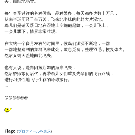
去，细细地品尝。
每年春季过往的各种候鸟，品种繁多，每天都多达数十万只，
从南半球历经千辛万苦，飞来北半球的此处大片湿地。
鸟儿们是铺天蔽日地在湿地上空翩翩起舞，一会儿飞上，
一会儿飘下，情景非常壮观。
在大约一个多月左右的时间里，候鸟们源源不断地，一群
一群地整建制的集群飞来此处，歇息觅食，整理羽毛，恢复体力。
然后又铺天盖地向北飞去。
也有人说，是向阿拉斯加的海岸飞去，
然后孵卵繁衍后代，再带领儿女们重复先辈们的飞行路线，
进行习惯性地飞行生存的环球旅行。
...
@@@@@@
Flago
(
プロフィールを表示
)