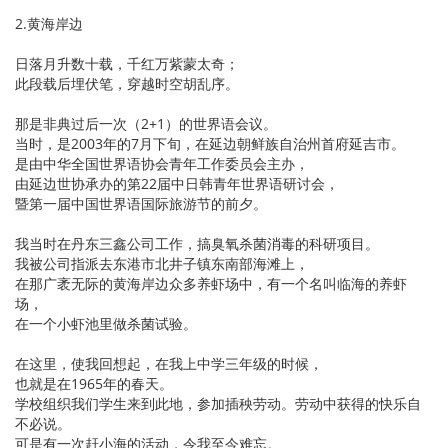
2.黄海岸边
日落月升数十载，千红万紫蒙太奇；
此段载后埋伏笔，穿越时空胡乱序。
那是非典过后一次（2+1）的世界语会议。
当时，是2003年的7月下旬，在延边朝鲜族自治州首府延吉市。
是由中华全国世界语协会青年工作委员会主办，
由延边世协承办的第22届中日韩青年世界语研讨会，
暨第一届中国世界语国际旅游节的前夕。
我当时在丹东三鑫公司工作，搞臭氧杀菌消毒的科研项目。
我被公司指派去东港市北井子镇东南部海滩上，
在那广袤无际的黄海岸边众多养虾场中，有一个名叫临海的养虾
场，
在一个小虾池里做杀菌试验。
在这里，使我回想起，在我上中学三年级的时候，
也就是在1965年的春天。
学校组织我们学生来到此地，参加插秧劳动。劳动中获得的快乐自
不必说。
可是有一次赶小海的活动，令我至今难忘。