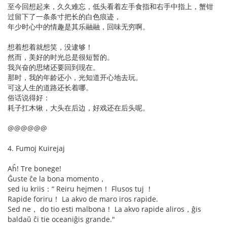
至今回想起来，久久难忘，低头看着左手食指和右手中指上，蟹钳
过留下了一条条寸把长的白色痕迹，
年少时心中的情趣是其乐融融，回味无穷啊。
想着想着就想笑，没逮够！
然而，美好的时光总是很短暂的。
我兴奋的思绪还要回到现在。
那时，我的年龄还小，光知道开心地去玩。
可这人生的道路还长着哪。
俗话说得好：
耗子扛木锹，大头在后边，好戏还在后头呢。
@@@@@@
4. Fumoj Kuirejaj
Aĥ! Tre bonege!
Ĝuste ĉe la bona momento，
sed iu kriis：“ Reiru hejmen！ Flusos tuj ！
Rapide foriru！ La akvo de maro iros rapide.
Sed ne， do tio esti malbona！ La akvo rapide aliros，ĝis
baldaŭ ĉi tie oceaniĝis grande."