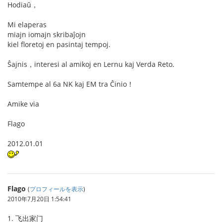
Hodiaŭ，
Mi elaperas
miajn iomajn skribaĵojn
kiel floretoj en pasintaj tempoj.
Ŝajnis，interesi al amikoj en Lernu kaj Verda Reto.
Samtempe al 6a NK kaj EM tra Ĉinio！
Amike via
Flago
2012.01.01
Flago
(
プロフィールを表示
)
2010年7月20日 1:54:41
1. 飞出家门