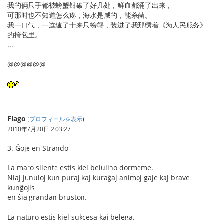
我的俩只手都被螃蟹钳破了好几处，鲜血都涌了出来，
可那时也不知道怎么疼，海水是咸的，能杀菌。
我一口气，一连逮了十来只螃蟹，装进了我那绣着《为人民服务》
的挎包里。
...
@@@@@@
Flago
(
プロフィールを表示
)
2010年7月20日 2:03:27
3. Ĝoje en Strando
La maro silente estis kiel belulino dormeme.
Niaj junuloj kun puraj kaj kuraĝaj animoj gaje kaj brave
kunĝojis
en ŝia grandan bruston.
La naturo estis kiel sukcesa kaj belega.