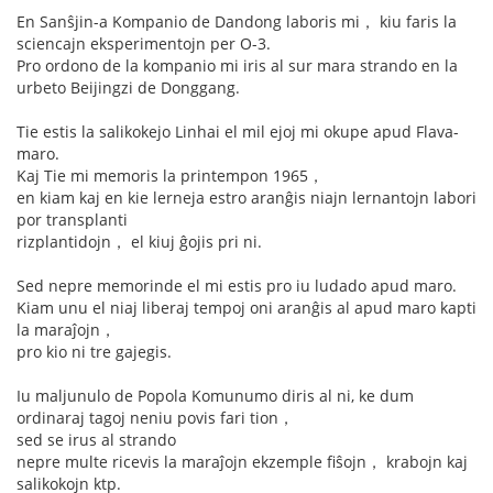
En Sanŝjin-a Kompanio de Dandong laboris mi， kiu faris la
sciencajn eksperimentojn per O-3.
Pro ordono de la kompanio mi iris al sur mara strando en la
urbeto Beijingzi de Donggang.
Tie estis la salikokejo Linhai el mil ejoj mi okupe apud Flava-
maro.
Kaj Tie mi memoris la printempon 1965，
en kiam kaj en kie lerneja estro aranĝis niajn lernantojn labori
por transplanti
rizplantidojn， el kiuj ĝojis pri ni.
Sed nepre memorinde el mi estis pro iu ludado apud maro.
Kiam unu el niaj liberaj tempoj oni aranĝis al apud maro kapti
la maraĵojn，
pro kio ni tre gajegis.
Iu maljunulo de Popola Komunumo diris al ni, ke dum
ordinaraj tagoj neniu povis fari tion，
sed se irus al strando
nepre multe ricevis la maraĵojn ekzemple fiŝojn， krabojn kaj
salikokojn ktp.