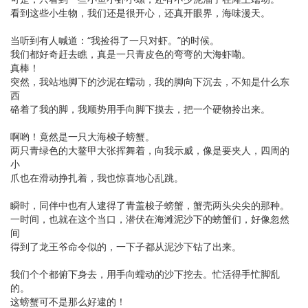
看到这些小生物，我们还是很开心，还真开眼界，海味漫天。
当听到有人喊道：“我捡得了一只对虾。”的时候。
我们都好奇赶去瞧，真是一只青皮色的弯弯的大海虾嘞。
真棒！
突然，我站地脚下的沙泥在蠕动，我的脚向下沉去，不知是什么东
西
硌着了我的脚，我顺势用手向脚下摸去，把一个硬物拎出来。
啊哟！竟然是一只大海梭子螃蟹。
两只青绿色的大鳌甲大张挥舞着，向我示威，像是要夹人，四周的
小
爪也在滑动挣扎着，我也惊喜地心乱跳。
瞬时，同伴中也有人逮得了青盖梭子螃蟹，蟹壳两头尖尖的那种。
一时间，也就在这个当口，潜伏在海滩泥沙下的螃蟹们，好像忽然
间
得到了龙王爷命令似的，一下子都从泥沙下钻了出来。
我们个个都俯下身去，用手向蠕动的沙下挖去。忙活得手忙脚乱
的。
这螃蟹可不是那么好逮的！