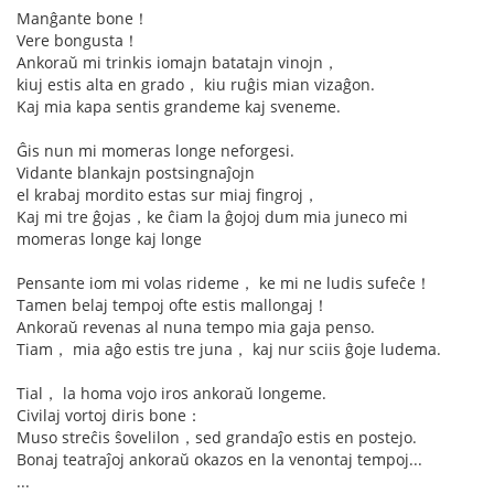
Manĝante bone！
Vere bongusta！
Ankoraŭ mi trinkis iomajn batatajn vinojn，
kiuj estis alta en grado， kiu ruĝis mian vizaĝon.
Kaj mia kapa sentis grandeme kaj sveneme.
Ĝis nun mi momeras longe neforgesi.
Vidante blankajn postsingnaĵojn
el krabaj mordito estas sur miaj fingroj，
Kaj mi tre ĝojas，ke ĉiam la ĝojoj dum mia juneco mi
momeras longe kaj longe
Pensante iom mi volas rideme， ke mi ne ludis sufeĉe！
Tamen belaj tempoj ofte estis mallongaj！
Ankoraŭ revenas al nuna tempo mia gaja penso.
Tiam， mia aĝo estis tre juna， kaj nur sciis ĝoje ludema.
Tial， la homa vojo iros ankoraŭ longeme.
Civilaj vortoj diris bone：
Muso streĉis ŝovelilon，sed grandaĵo estis en postejo.
Bonaj teatraĵoj ankoraŭ okazos en la venontaj tempoj...
...