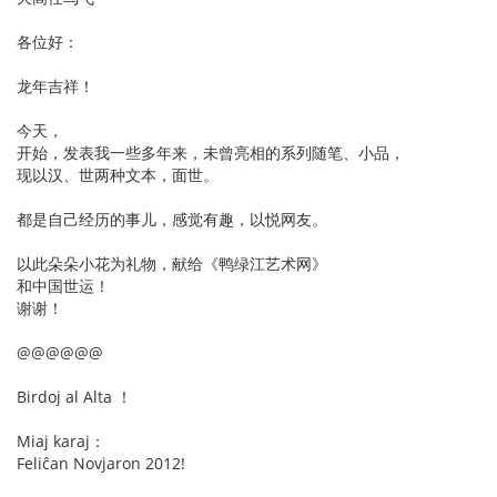
各位好：
龙年吉祥！
今天，
开始，发表我一些多年来，未曾亮相的系列随笔、小品，
现以汉、世两种文本，面世。
都是自己经历的事儿，感觉有趣，以悦网友。
以此朵朵小花为礼物，献给《鸭绿江艺术网》
和中国世运！
谢谢！
@@@@@@
Birdoj al Alta ！
Miaj karaj：
Feliĉan Novjaron 2012!