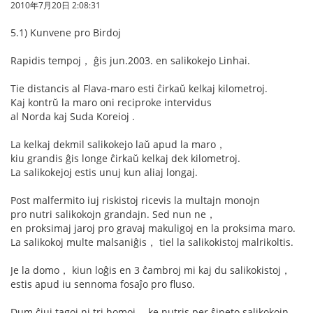
2010年7月20日 2:08:31
5.1) Kunvene pro Birdoj
Rapidis tempoj， ĝis jun.2003. en salikokejo Linhai.
Tie distancis al Flava-maro esti ĉirkaŭ kelkaj kilometroj.
Kaj kontrŭ la maro oni reciproke intervidus
al Norda kaj Suda Koreioj .
La kelkaj dekmil salikokejo laŭ apud la maro，
kiu grandis ĝis longe ĉirkaŭ kelkaj dek kilometroj.
La salikokejoj estis unuj kun aliaj longaj.
Post malfermito iuj riskistoj ricevis la multajn monojn
pro nutri salikokojn grandajn. Sed nun ne，
en proksimaj jaroj pro gravaj makuligoj en la proksima maro.
La salikokoj multe malsaniĝis， tiel la salikokistoj malrikoltis.
Je la domo， kiun loĝis en 3 ĉambroj mi kaj du salikokistoj，
estis apud iu sennoma fosaĵo pro fluso.
Dum ĉiuj tagoj ni tri homoj， ke nutris per ŝipeto salikokojn，