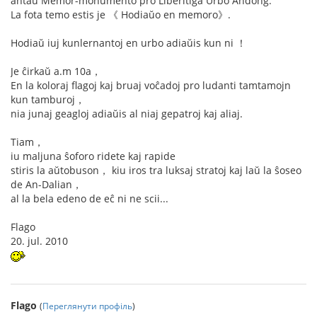
antaŭ Memor-monumento pro Liberitiĝa Urbo Andong.
La fota temo estis je 《 Hodiaŭo en memoro》.
Hodiaŭ iuj kunlernantoj en urbo adiaŭis kun ni ！
Je ĉirkaŭ a.m 10a，
En la koloraj flagoj kaj bruaj voĉadoj pro ludanti tamtamojn
kun tamburoj，
nia junaj geagloj adiaŭis al niaj gepatroj kaj aliaj.
Tiam，
iu maljuna ŝoforo ridete kaj rapide
stiris la aŭtobuson， kiu iros tra luksaj stratoj kaj laŭ la ŝoseo
de An-Dalian，
al la bela edeno de eĉ ni ne scii...
Flago
20. jul. 2010
Flago
(
Переглянути профіль
)