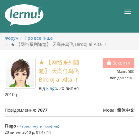
До
змісту
Мен
Форум
Про все інше
★ 【网络系列随笔】 天高任鸟飞 Birdoj al Alta ！
★ 【网络系列随
Закрити
笔】 天高任鸟飞
Макс. 500
повідомлень.
Birdoj al Alta ！
від
Flago
, 20 липня
2010 р.
Повідомлення:
7077
Мова:
简体中文
Flago
(
Переглянути профіль
)
20 липня 2010 р. 01:47:44