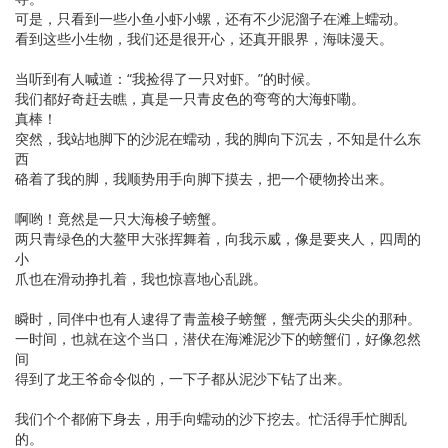
可是，只看到一些小鱼小虾小螺，还有不少泥溜子在滩上蠕动。
看到这些小生物，我们还是很开心，还真开眼界，海味漫天。
当听到有人喊道：“我捡得了一只对虾。”的时候。
我们都好奇赶去瞧，真是一只青皮色的弯弯的大海虾嘞。
真棒！
突然，我站地脚下的沙泥在蠕动，我的脚向下沉去，不知是什么东
西
硌着了我的脚，我顺势用手向脚下摸去，把一个硬物拎出来。
啊哟！竟然是一只大海梭子螃蟹。
两只青绿色的大鳌甲大张挥舞着，向我示威，像是要夹人，四周的
小
爪也在滑动挣扎着，我也惊喜地心乱跳。
瞬时，同伴中也有人逮得了青盖梭子螃蟹，蟹壳两头尖尖的那种。
一时间，也就在这个当口，潜伏在海滩泥沙下的螃蟹们，好像忽然
间
得到了龙王爷命令似的，一下子都从泥沙下钻了出来。
我们个个都俯下身去，用手向蠕动的沙下挖去。忙活得手忙脚乱
的。