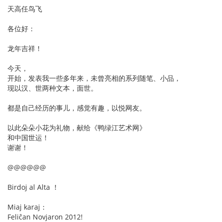
天高任鸟飞
各位好：
龙年吉祥！
今天，
开始，发表我一些多年来，未曾亮相的系列随笔、小品，
现以汉、世两种文本，面世。
都是自己经历的事儿，感觉有趣，以悦网友。
以此朵朵小花为礼物，献给《鸭绿江艺术网》
和中国世运！
谢谢！
@@@@@@
Birdoj al Alta ！
Miaj karaj：
Feliĉan Novjaron 2012!