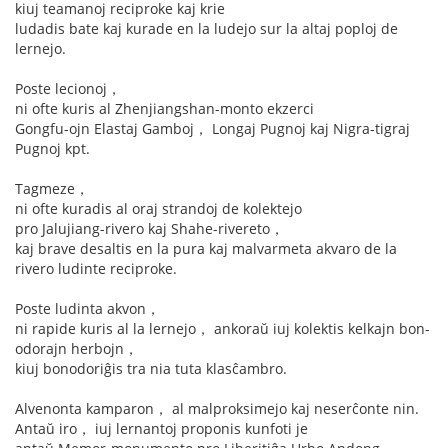
kiuj teamanoj reciproke kaj krie
ludadis bate kaj kurade en la ludejo sur la altaj poploj de
lernejo.
Poste lecionoj，
ni ofte kuris al Zhenjiangshan-monto ekzerci
Gongfu-ojn Elastaj Gamboj， Longaj Pugnoj kaj Nigra-tigraj
Pugnoj kpt.
Tagmeze，
ni ofte kuradis al oraj strandoj de kolektejo
pro Jalujiang-rivero kaj Shahe-rivereto，
kaj brave desaltis en la pura kaj malvarmeta akvaro de la
rivero ludinte reciproke.
Poste ludinta akvon，
ni rapide kuris al la lernejo， ankoraŭ iuj kolektis kelkajn bon-
odorajn herbojn，
kiuj bonodoriĝis tra nia tuta klasĉambro.
Alvenonta kamparon， al malproksimejo kaj neserĉonte nin.
Antaŭ iro， iuj lernantoj proponis kunfoti je