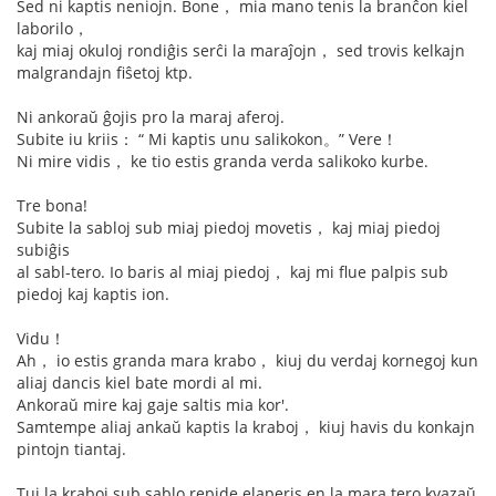
Sed ni kaptis neniojn. Bone， mia mano tenis la branĉon kiel
laborilo，
kaj miaj okuloj rondiĝis serĉi la maraĵojn， sed trovis kelkajn
malgrandajn fiŝetoj ktp.
Ni ankoraŭ ĝojis pro la maraj aferoj.
Subite iu kriis： “ Mi kaptis unu salikokon。” Vere！
Ni mire vidis， ke tio estis granda verda salikoko kurbe.
Tre bona!
Subite la sabloj sub miaj piedoj movetis， kaj miaj piedoj
subiĝis
al sabl-tero. Io baris al miaj piedoj， kaj mi flue palpis sub
piedoj kaj kaptis ion.
Vidu！
Ah， io estis granda mara krabo， kiuj du verdaj kornegoj kun
aliaj dancis kiel bate mordi al mi.
Ankoraŭ mire kaj gaje saltis mia kor'.
Samtempe aliaj ankaŭ kaptis la kraboj， kiuj havis du konkajn
pintojn tiantaj.
Tuj la kraboj sub sablo repide elaperis en la mara tero kvazaŭ