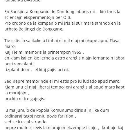
En Sanŝjin-a Kompanio de Dandong laboris mi， kiu faris la
sciencajn eksperimentojn per O-3.
Pro ordono de la kompanio mi iris al sur mara strando en la
urbeto Beijingzi de Donggang.
Tie estis la salikokejo Linhai el mil ejoj mi okupe apud Flava-
maro.
Kaj Tie mi memoris la printempon 1965，
en kiam kaj en kie lerneja estro aranĝis niajn lernantojn labori
por transplanti
rizplantidojn， el kiuj ĝojis pri ni.
Sed nepre memorinde el mi estis pro iu ludado apud maro.
Kiam unu el niaj liberaj tempoj oni aranĝis al apud maro kapti
la maraĵojn，
pro kio ni tre gajegis.
Iu maljunulo de Popola Komunumo diris al ni, ke dum
ordinaraj tagoj neniu povis fari tion，
sed se irus al strando
nepre multe ricevis la maraĵojn ekzemple fiŝojn， krabojn kaj