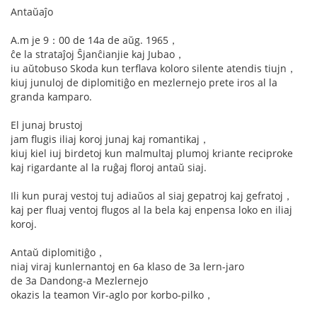
Antaŭaĵo
A.m je 9：00 de 14a de aŭg. 1965，
ĉe la strataĵoj Ŝjanĉianjie kaj Jubao，
iu aŭtobuso Skoda kun terflava koloro silente atendis tiujn，
kiuj junuloj de diplomitiĝo en mezlernejo prete iros al la
granda kamparo.
El junaj brustoj
jam flugis iliaj koroj junaj kaj romantikaj，
kiuj kiel iuj birdetoj kun malmultaj plumoj kriante reciproke
kaj rigardante al la ruĝaj floroj antaŭ siaj.
Ili kun puraj vestoj tuj adiaŭos al siaj gepatroj kaj gefratoj，
kaj per fluaj ventoj flugos al la bela kaj enpensa loko en iliaj
koroj.
Antaŭ diplomitiĝo，
niaj viraj kunlernantoj en 6a klaso de 3a lern-jaro
de 3a Dandong-a Mezlernejo
okazis la teamon Vir-aglo por korbo-pilko，