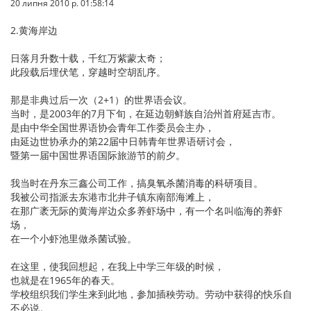
20 липня 2010 р. 01:58:14
2.黄海岸边
日落月升数十载，千红万紫蒙太奇；
此段载后埋伏笔，穿越时空胡乱序。
那是非典过后一次（2+1）的世界语会议。
当时，是2003年的7月下旬，在延边朝鲜族自治州首府延吉市。
是由中华全国世界语协会青年工作委员会主办，
由延边世协承办的第22届中日韩青年世界语研讨会，
暨第一届中国世界语国际旅游节的前夕。
我当时在丹东三鑫公司工作，搞臭氧杀菌消毒的科研项目。
我被公司指派去东港市北井子镇东南部海滩上，
在那广袤无际的黄海岸边众多养虾场中，有一个名叫临海的养虾
场，
在一个小虾池里做杀菌试验。
在这里，使我回想起，在我上中学三年级的时候，
也就是在1965年的春天。
学校组织我们学生来到此地，参加插秧劳动。劳动中获得的快乐自
不必说。