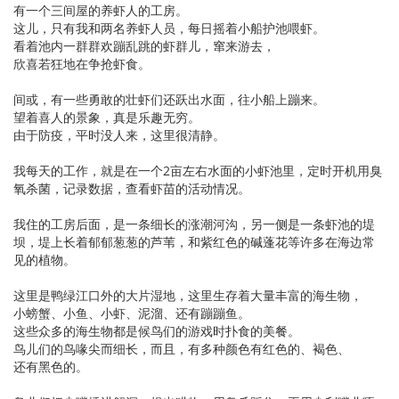
有一个三间屋的养虾人的工房。
这儿，只有我和两名养虾人员，每日摇着小船护池喂虾。
看着池内一群群欢蹦乱跳的虾群儿，窜来游去，
欣喜若狂地在争抢虾食。
间或，有一些勇敢的壮虾们还跃出水面，往小船上蹦来。
望着喜人的景象，真是乐趣无穷。
由于防疫，平时没人来，这里很清静。
我每天的工作，就是在一个2亩左右水面的小虾池里，定时开机用臭
氧杀菌，记录数据，查看虾苗的活动情况。
我住的工房后面，是一条细长的涨潮河沟，另一侧是一条虾池的堤
坝，堤上长着郁郁葱葱的芦苇，和紫红色的碱蓬花等许多在海边常
见的植物。
这里是鸭绿江口外的大片湿地，这里生存着大量丰富的海生物，
小螃蟹、小鱼、小虾、泥溜、还有蹦蹦鱼。
这些众多的海生物都是候鸟们的游戏时扑食的美餐。
鸟儿们的鸟喙尖而细长，而且，有多种颜色有红色的、褐色、
还有黑色的。