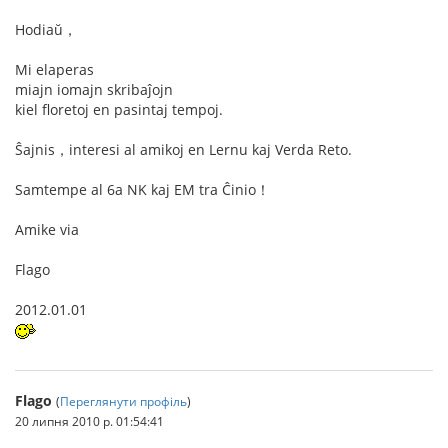
Hodiaŭ，
Mi elaperas
miajn iomajn skribaĵojn
kiel floretoj en pasintaj tempoj.
Ŝajnis，interesi al amikoj en Lernu kaj Verda Reto.
Samtempe al 6a NK kaj EM tra Ĉinio！
Amike via
Flago
2012.01.01
Flago
(
Переглянути профіль
)
20 липня 2010 р. 01:54:41