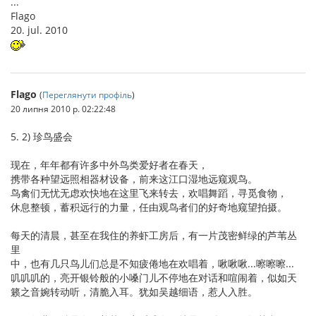
...
Flago
20. jul. 2010
Flago
(
Переглянути профіль
)
20 липня 2010 р. 02:22:48
5. 2) 珍鸟盛会
现在，年年都有许多中外鸟类爱好者在春天，
携带各种望远照相器材设备，前来这江口湿地远窥观鸟。
鸟禽们无忧无虑欢快地在这里飞来转去，欢唱舞蹈，寻觅食物，
休息整顿，蓄积远行的力量，任由观鸟者们的好奇地窥望拍摄。
每天的清晨，甚至在我住的养虾工房后，有一片茂密鲜绿的芦苇丛
里
中，也有几只鸟儿们总是不知疲倦地在欢唱着，啾啾啾...嚓嚓嚓...
叽叽叽的，亮开银铃般的小嗓门儿不停地在对话和喧闹着，似如天
籁之音婉转动听，清脆入耳。犹如吴越细语，惹人入胜。