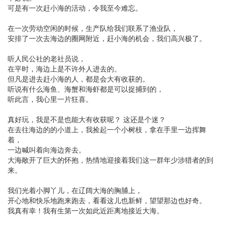
可是有一次赶小海的活动，令我至今难忘。
在一次劳动空闲的时候，生产队给我们联系了渔业队，
安排了一次去海边的圈网附近，赶小海的机会，我们高兴极了。
听人民公社的老社员说，
在平时，海边上是不许外人进去的。
但凡是进去赶小海的人，都是会大有收获的。
听说有什么海鱼、海蟹和海虾都是可以捉捕到的，
听此言，我心里一片狂喜。
真好玩，我是不是也能大有收获呢？ 这还是个迷？
在去往海边的的小道上，我捡起一个小树枝，拿在手里一边挥舞
着，
一边喊叫着向海边奔去。
大海敞开了巨大的怀抱，热情地迎接着我们这一群年少涉猎者的到
来。
我们光着小脚丫儿，在辽阔大海的胸脯上，
开心地和快乐地跑来跑去，看看这儿也新鲜，望望那边也好奇。
我真有幸！我有生第一次如此近距离地接近大海。