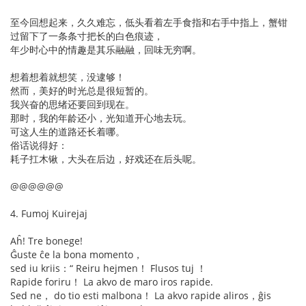
至今回想起来，久久难忘，低头看着左手食指和右手中指上，蟹钳
过留下了一条条寸把长的白色痕迹，
年少时心中的情趣是其乐融融，回味无穷啊。
想着想着就想笑，没逮够！
然而，美好的时光总是很短暂的。
我兴奋的思绪还要回到现在。
那时，我的年龄还小，光知道开心地去玩。
可这人生的道路还长着哪。
俗话说得好：
耗子扛木锹，大头在后边，好戏还在后头呢。
@@@@@@
4. Fumoj Kuirejaj
Aĥ! Tre bonege!
Ĝuste ĉe la bona momento，
sed iu kriis：“ Reiru hejmen！ Flusos tuj ！
Rapide foriru！ La akvo de maro iros rapide.
Sed ne， do tio esti malbona！ La akvo rapide aliros，ĝis