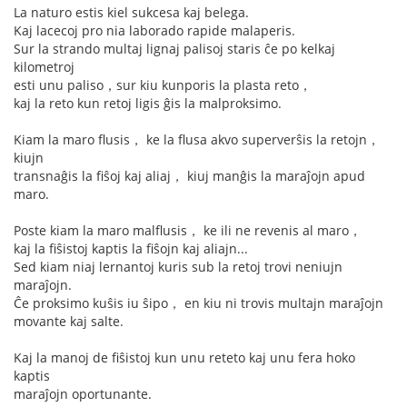
La naturo estis kiel sukcesa kaj belega.
Kaj lacecoj pro nia laborado rapide malaperis.
Sur la strando multaj lignaj palisoj staris ĉe po kelkaj
kilometroj
esti unu paliso，sur kiu kunporis la plasta reto，
kaj la reto kun retoj ligis ĝis la malproksimo.
Kiam la maro flusis， ke la flusa akvo superverŝis la retojn，
kiujn
transnaĝis la fiŝoj kaj aliaj， kiuj manĝis la maraĵojn apud
maro.
Poste kiam la maro malflusis， ke ili ne revenis al maro，
kaj la fiŝistoj kaptis la fiŝojn kaj aliajn...
Sed kiam niaj lernantoj kuris sub la retoj trovi neniujn
maraĵojn.
Ĉe proksimo kuŝis iu ŝipo， en kiu ni trovis multajn maraĵojn
movante kaj salte.
Kaj la manoj de fiŝistoj kun unu reteto kaj unu fera hoko
kaptis
maraĵojn oportunante.