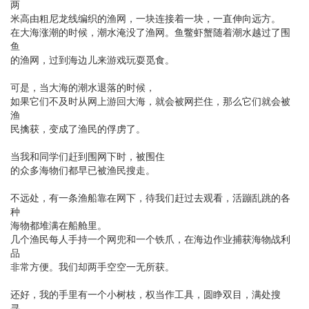
两
米高由粗尼龙线编织的渔网，一块连接着一块，一直伸向远方。
在大海涨潮的时候，潮水淹没了渔网。鱼鳖虾蟹随着潮水越过了围
鱼
的渔网，过到海边儿来游戏玩耍觅食。
可是，当大海的潮水退落的时候，
如果它们不及时从网上游回大海，就会被网拦住，那么它们就会被
渔
民擒获，变成了渔民的俘虏了。
当我和同学们赶到围网下时，被围住
的众多海物们都早已被渔民搜走。
不远处，有一条渔船靠在网下，待我们赶过去观看，活蹦乱跳的各
种
海物都堆满在船舱里。
几个渔民每人手持一个网兜和一个铁爪，在海边作业捕获海物战利
品
非常方便。我们却两手空空一无所获。
还好，我的手里有一个小树枝，权当作工具，圆睁双目，满处搜
寻。