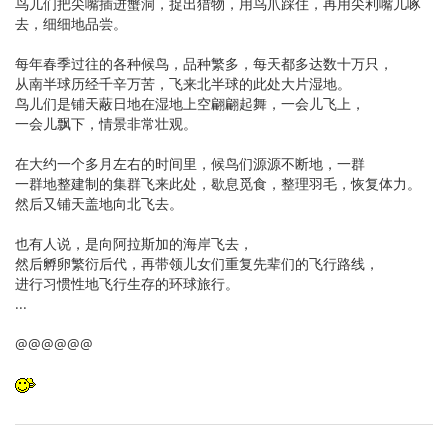
鸟儿们把尖嘴插进蟹洞，捉出猎物，用鸟爪踩住，再用尖利嘴儿啄
去，细细地品尝。
每年春季过往的各种候鸟，品种繁多，每天都多达数十万只，
从南半球历经千辛万苦，飞来北半球的此处大片湿地。
鸟儿们是铺天蔽日地在湿地上空翩翩起舞，一会儿飞上，
一会儿飘下，情景非常壮观。
在大约一个多月左右的时间里，候鸟们源源不断地，一群
一群地整建制的集群飞来此处，歇息觅食，整理羽毛，恢复体力。
然后又铺天盖地向北飞去。
也有人说，是向阿拉斯加的海岸飞去，
然后孵卵繁衍后代，再带领儿女们重复先辈们的飞行路线，
进行习惯性地飞行生存的环球旅行。
...
@@@@@@