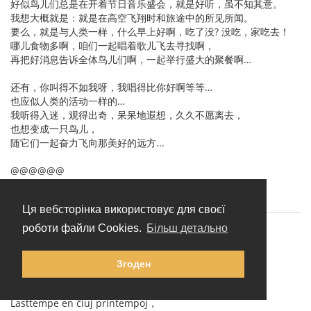
好似鸟儿们总是在开着节日音乐盛会，就是好听，虽不知其意。
我想大概就是：就是在高空飞翔时和旅途中的所见所闻。
要么，就是与人类一样，什么早上好啊，吃了没? 没吃，家吃去！
哪儿食物多啊，咱们一起唱着歌儿飞去寻找啊，
再把好消息告诉全体鸟儿们啊，一起举行盛大的聚餐啊…
还有，你叫得不如我呀，我唱得比你好啊等等…
也应似人类的活动一样的…
我听得入迷，观得出奇，呆呆地遐想，久久不愿离去，
也想变成一只鸟儿，
随它们一起奋力飞向那美好的远方...
@@@@@@
Ця вебсторінка використовує для своєї
роботи файли Cookies.
Більш детально
Flago
(
Переглянути профіль
)
20 липня 2010 р. 02:25:22
Згоден
5.2) Kunvene pri Birdoj
Lasttempe en ĉiuj printempoj，