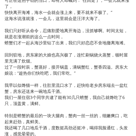
可正在这热乎劲的当口，却有人却喊到：“往回走了，一会儿就来涨
了，
快快离开海滩，海水一会就会涨上来，要不就来不极了。”
这海水说涨就涨，一会儿，这里就会是汪洋大海了。
我们只好听从命令，忍痛割爱地离开海边，没抓够啊。时间太短，
就是在涨潮前的这么一点时间，
螃蟹们才一起从海沙里钻了出来，我们只好恋恋不舍地撤离海滩。
回到驻地，房东家的大娘也高兴极了，连忙刷锅烧火蒸蟹，顿时屋
里充满了炊烟。
过了一段时辰，蟹蒸好，接开锅盖，满锅蟹红，蟹香四溢。房东大
娘说：“趁热你们快吃吧，我们常吃。”
我早以似馋猫一样，往肚里流口水了，赶快给老乡房东端去一盆红
蟹，房东还送来一碗地瓜干酒。
我们一屋住宿3个同学共逮了能有30几只螃蟹，我自己就馋吃了6
只，顶盖黄，满鲜。
特别是螃蟹的最后的一块大腿肉，蟹肉一丝一丝的，细嫩爽口，吃
起来赶劲，真鲜美。
我还喝了几口地瓜干酒，度数挺高劲还挺冲，喝得我脸通红，头发
涨，感觉晕晕的。