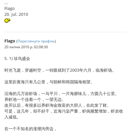
...
Flago
20. jul. 2010
Flago
(
Переглянути профіль
)
20 липня 2010 р. 02:08:30
5. 1) 珍鸟盛会
时光飞逝，穿越时空，一转眼就到了2003年六月，临海虾场。
这里距黄海只有几公里，与朝鲜和韩国隔海相望。
沿海的几万亩虾场，一马平川，一片海腥味儿，方圆几十公里。
养虾池一个连着一个，一望无边。
改开以后，有很多以养虾淘金致富的大胆人，在此发了财。
可是，这几年，却不好干，近海污染严重，虾病频繁增加，虾农收
入减低。
在一个不知名的涨潮沟旁边，