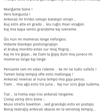
Manĝante bone！
Vere bongusta！
Ankoraŭ mi trinkis iomajn batatajn vinojn，
kiuj estis alta en grado， kiu ruĝis mian vizaĝon.
Kaj mia kapa sentis grandeme kaj sveneme.
Ĝis nun mi momeras longe neforgesi.
Vidante blankajn postsingnaĵojn
el krabaj mordito estas sur miaj fingroj，
Kaj mi tre ĝojas，ke ĉiam la ĝojoj dum mia juneco mi
momeras longe kaj longe
Pensante iom mi volas rideme， ke mi ne ludis sufeĉe！
Tamen belaj tempoj ofte estis mallongaj！
Ankoraŭ revenas al nuna tempo mia gaja penso.
Tiam， mia aĝo estis tre juna， kaj nur sciis ĝoje ludema.
Tial， la homa vojo iros ankoraŭ longeme.
Civilaj vortoj diris bone：
Muso streĉis ŝovelilon，sed grandaĵo estis en postejo.
Bonaj teatraĵoj ankoraŭ okazos en la venontaj tempoj...