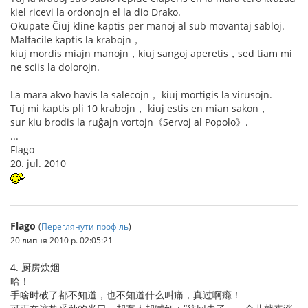
kiel ricevi la ordonojn el la dio Drako.
Okupate Ĉiuj kline kaptis per manoj al sub movantaj sabloj.
Malfacile kaptis la krabojn，
kiuj mordis miajn manojn，kiuj sangoj aperetis，sed tiam mi
ne sciis la dolorojn.
La mara akvo havis la salecojn， kiuj mortigis la virusojn.
Tuj mi kaptis pli 10 krabojn， kiuj estis en mian sakon，
sur kiu brodis la ruĝajn vortojn《Servoj al Popolo》.
...
Flago
20. jul. 2010
Flago
(
Переглянути профіль
)
20 липня 2010 р. 02:05:21
4. 厨房炊烟
哈！
手啥时破了都不知道，也不知道什么叫痛，真过啊瘾！