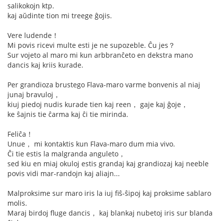
salikokojn ktp.
kaj aŭdinte tion mi treege ĝojis.
Vere ludende！
Mi povis ricevi multe esti je ne supozeble. Ĉu jes？
Sur vojeto al maro mi kun arbbranĉeto en dekstra mano
dancis kaj kriis kurade.
Per grandioza brustego Flava-maro varme bonvenis al niaj
junaj bravuloj，
kiuj piedoj nudis kurade tien kaj reen， gaje kaj ĝoje，
ke ŝajnis tie ĉarma kaj ĉi tie mirinda.
Feliĉa！
Unue， mi kontaktis kun Flava-maro dum mia vivo.
Ĉi tie estis la malgranda anguleto，
sed kiu en miaj okuloj estis grandaj kaj grandiozaj kaj neeble
povis vidi mar-randojn kaj aliajn...
Malproksime sur maro iris la iuj fiŝ-ŝipoj kaj proksime sablaro
molis.
Maraj birdoj fluge dancis， kaj blankaj nubetoj iris sur blanda