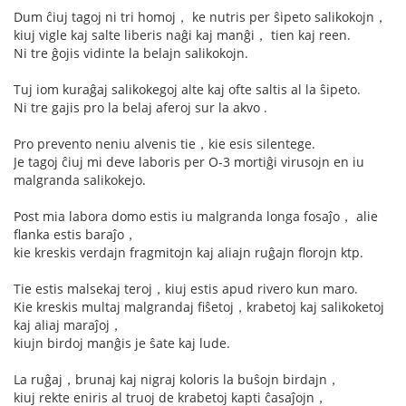
Dum ĉiuj tagoj ni tri homoj， ke nutris per ŝipeto salikokojn，
kiuj vigle kaj salte liberis naĝi kaj manĝi， tien kaj reen.
Ni tre ĝojis vidinte la belajn salikokojn.
Tuj iom kuraĝaj salikokegoj alte kaj ofte saltis al la ŝipeto.
Ni tre gajis pro la belaj aferoj sur la akvo .
Pro prevento neniu alvenis tie，kie esis silentege.
Je tagoj ĉiuj mi deve laboris per O-3 mortiĝi virusojn en iu
malgranda salikokejo.
Post mia labora domo estis iu malgranda longa fosaĵo， alie
flanka estis baraĵo，
kie kreskis verdajn fragmitojn kaj aliajn ruĝajn florojn ktp.
Tie estis malsekaj teroj，kiuj estis apud rivero kun maro.
Kie kreskis multaj malgrandaj fiŝetoj，krabetoj kaj salikoketoj
kaj aliaj maraĵoj，
kiujn birdoj manĝis je ŝate kaj lude.
La ruĝaj，brunaj kaj nigraj koloris la buŝojn birdajn，
kiuj rekte eniris al truoj de krabetoj kapti ĉasaĵojn，