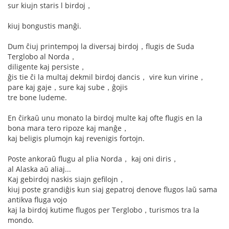
sur kiujn staris l birdoj，
kiuj bongustis manĝi.
Dum ĉiuj printempoj la diversaj birdoj，flugis de Suda
Terglobo al Norda，
diligente kaj persiste，
ĝis tie ĉi la multaj dekmil birdoj dancis， vire kun virine，
pare kaj gaje，sure kaj sube，ĝojis
tre bone ludeme.
En ĉirkaŭ unu monato la birdoj multe kaj ofte flugis en la
bona mara tero ripoze kaj manĝe，
kaj beligis plumojn kaj revenigis fortojn.
Poste ankoraŭ flugu al plia Norda， kaj oni diris，
al Alaska aŭ aliaj...
Kaj gebirdoj naskis siajn gefilojn，
kiuj poste grandiĝis kun siaj gepatroj denove flugos laŭ sama
antikva fluga vojo
kaj la birdoj kutime flugos per Terglobo，turismos tra la
mondo.