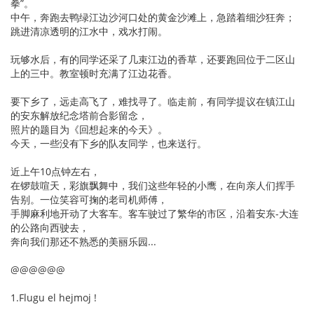
拳”。
中午，奔跑去鸭绿江边沙河口处的黄金沙滩上，急踏着细沙狂奔；
跳进清凉透明的江水中，戏水打闹。
玩够水后，有的同学还采了几束江边的香草，还要跑回位于二区山
上的三中。教室顿时充满了江边花香。
要下乡了，远走高飞了，难找寻了。临走前，有同学提议在镇江山
的安东解放纪念塔前合影留念，
照片的题目为《回想起来的今天》。
今天，一些没有下乡的队友同学，也来送行。
近上午10点钟左右，
在锣鼓喧天，彩旗飘舞中，我们这些年轻的小鹰，在向亲人们挥手
告别。一位笑容可掬的老司机师傅，
手脚麻利地开动了大客车。客车驶过了繁华的市区，沿着安东-大连
的公路向西驶去，
奔向我们那还不熟悉的美丽乐园...
@@@@@@
1.Flugu el hejmoj !