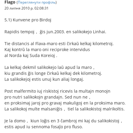
Flago
(
Переглянути профіль
)
20 липня 2010 р. 02:08:31
5.1) Kunvene pro Birdoj
Rapidis tempoj， ĝis jun.2003. en salikokejo Linhai.
Tie distancis al Flava-maro esti ĉirkaŭ kelkaj kilometroj.
Kaj kontrŭ la maro oni reciproke intervidus
al Norda kaj Suda Koreioj .
La kelkaj dekmil salikokejo laŭ apud la maro，
kiu grandis ĝis longe ĉirkaŭ kelkaj dek kilometroj.
La salikokejoj estis unuj kun aliaj longaj.
Post malfermito iuj riskistoj ricevis la multajn monojn
pro nutri salikokojn grandajn. Sed nun ne，
en proksimaj jaroj pro gravaj makuligoj en la proksima maro.
La salikokoj multe malsaniĝis， tiel la salikokistoj malrikoltis.
Je la domo， kiun loĝis en 3 ĉambroj mi kaj du salikokistoj，
estis apud iu sennoma fosaĵo pro fluso.