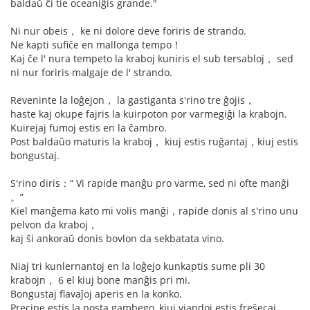
baldaŭ ĉi tie oceaniĝis grande."
Ni nur obeis， ke ni dolore deve foriris de strando.
Ne kapti sufiĉe en mallonga tempo！
Kaj ĉe l' nura tempeto la kraboj kuniris el sub tersabloj， sed
ni nur foriris malgaje de l' strando.
Reveninte la loĝejon， la gastiganta s'rino tre ĝojis，
haste kaj okupe fajris la kuirpoton por varmegiĝi la krabojn.
Kuirejaj fumoj estis en la ĉambro.
Post baldaŭo maturis la kraboj， kiuj estis ruĝantaj，kiuj estis
bongustaj.
S'rino diris：“ Vi rapide manĝu pro varme, sed ni ofte manĝi
。”
Kiel manĝema kato mi volis manĝi，rapide donis al s'rino unu
pelvon da kraboj，
kaj ŝi ankoraŭ donis bovlon da sekbatata vino.
Niaj tri kunlernantoj en la loĝejo kunkaptis sume pli 30
krabojn， 6 el kiuj bone manĝis pri mi.
Bongustaj flavaĵoj aperis en la konko.
Precipe estis la posta gambego, kiuj viandoj estis freŝecaj.