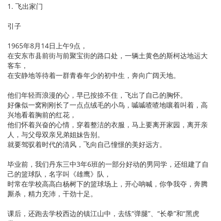
1. 飞出家门
引子
1965年8月14日上午9点，
在安东市县前街与前聚宝街的路口处，一辆土黄色的斯柯达地运大
客车，
在安静地等待着一群青春年少的初中生，奔向广阔天地。
他们年轻而浪漫的心，早已按捺不住，飞出了自己的胸怀。
好像似一窝刚刚长了一点点绒毛的小鸟，嘁嘁喳喳地嚷着叫着，高
兴地看着胸前的红花，
他们怀着兴奋的心情，穿着整洁的衣服，马上要离开家园，离开亲
人，与父母双亲兄弟姐妹告别。
就要驾驭着时代的清风，飞向自己憧憬的美好远方。
毕业前，我们丹东三中3年6班的一部分好动的男同学，还组建了自
己的篮球队，名字叫《雄鹰》队，
时常在学校高高白杨树下的篮球场上，开心呐喊，你争我夺，奔腾
厮杀，精力充沛，干劲十足。
课后，还跑去学校西边的镇江山中，去练“弹腿”、“长拳”和“黑虎