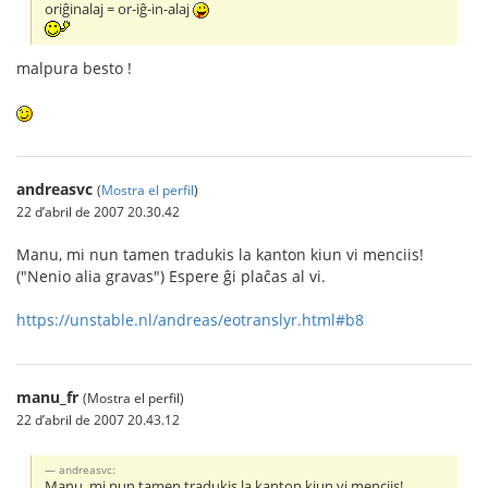
oriĝinalaj = or-iĝ-in-alaj
malpura besto !
andreasvc
(
Mostra el perfil
)
22 d’abril de 2007 20.30.42
Manu, mi nun tamen tradukis la kanton kiun vi menciis!
("Nenio alia gravas") Espere ĝi plaĉas al vi.
https://unstable.nl/andreas/eotranslyr.html#b8
manu_fr
(Mostra el perfil)
22 d’abril de 2007 20.43.12
andreasvc:
Manu, mi nun tamen tradukis la kanton kiun vi menciis!