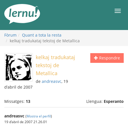
Al
contingut
Men
Fòrum
Quant a tota la resta
kelkaj tradukataj tekstoj de Metallica
kelkaj tradukataj
Respondre
tekstoj de
Metallica
de
andreasvc
, 19
d’abril de 2007
Missatges:
13
Llengua:
Esperanto
andreasvc
(
Mostra el perfil
)
19 d’abril de 2007 21.26.01