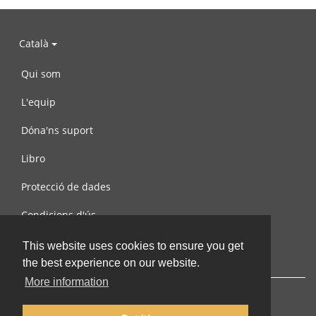
Català
Qui som
L'equip
Dóna'ns suport
Libro
Protecció de dades
Condicions d'ús
Contacta amb nosaltres
This website uses cookies to ensure you get
the best experience on our website.
More information