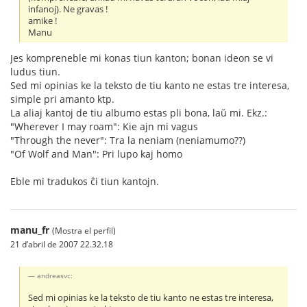
infanoj). Ne gravas !
amike !
Manu
Jes kompreneble mi konas tiun kanton; bonan ideon se vi
ludus tiun.
Sed mi opinias ke la teksto de tiu kanto ne estas tre interesa,
simple pri amanto ktp.
La aliaj kantoj de tiu albumo estas pli bona, laŭ mi. Ekz.:
"Wherever I may roam": Kie ajn mi vagus
"Through the never": Tra la neniam (neniamumo??)
"Of Wolf and Man": Pri lupo kaj homo
Eble mi tradukos ĉi tiun kantojn.
manu_fr
(Mostra el perfil)
21 d’abril de 2007 22.32.18
andreasvc:
Sed mi opinias ke la teksto de tiu kanto ne estas tre interesa,