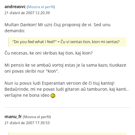
andreasvc
(
Mostra el perfil
)
21 d’abril de 2007 12.20.39
Multan Dankon! Mi uzis ĉiuj proponoj de vi. Sed unu
demando:
"Do you feel what I feel?" = Ĉu vi sentas tion, kion mi sentas?
Ĉu necesas, ke oni skribas kaj tion, kaj kion?
Mi pensis ke se ambaŭ vortoj estas je la sama kazo, tiuokaze
oni povas skribi nur "kion".
Nun iu povus ludi Esperantan version de ĉi tiuj kantoj!
Bedaŭrinde, mi ne povas ludi gitaron aŭ tamburon, kaj kanti..
verŝajne ne bona ideo
manu_fr
(Mostra el perfil)
21 d’abril de 2007 17.39.53