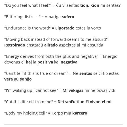
"Do you feel what I feel?" = Ĉu vi sentas
tion, kion
mi sentas?
"Bittering distress" = Amariga
sufero
"Endurance is the word" =
Elportado
estas la vorto
"Moving back instead of forward seems to me absurd" =
Retroirado
anstataŭ
alirado
aspektas al mi absurda
"Energy derives from both the plus and negative" = Energio
devenas el
kaj
la
positiva
kaj
negativa
"Can't tell if this is true or dream" = Ne
sentas
se ĉi tio estas
vera
aŭ
sonĝo
"I'm waking up I cannot see" = Mi
vekiĝas
mi ne povas vidi
"Cut this life off from me" =
Detranĉu tiun ĉi vivon el mi
"Body my holding cell" = Korpo mia
karcero