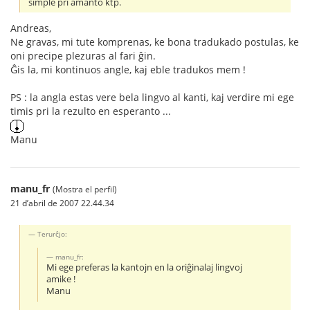
simple pri amanto ktp.
Andreas,
Ne gravas, mi tute komprenas, ke bona tradukado postulas, ke
oni precipe plezuras al fari ĝin.
Ĝis la, mi kontinuos angle, kaj eble tradukos mem !
PS : la angla estas vere bela lingvo al kanti, kaj verdire mi ege
timis pri la rezulto en esperanto ...
Manu
manu_fr
(Mostra el perfil)
21 d’abril de 2007 22.44.34
Terurĉjo:
manu_fr:
Mi ege preferas la kantojn en la oriĝinalaj lingvoj
amike !
Manu