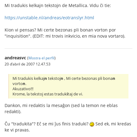
Mi tradukis kelkajn tekstojn de Metallica. Vidu ĉi tie:
https://unstable.nl/andreas/eotranslyr.html
Kion vi pensas? Mi certe bezonas pli bonan vorton por
"inquisition". (EDIT: mi trovis inkvicio, en mia nova vortaro).
andreasvc
(
Mostra el perfil
)
20 d’abril de 2007 12.47.53
Mi tradukis kelkaj
n
tekstoj
n
, Mi certe bezonas pli bona
n
vorto
n
.
Akuzativo!!!
Krome, la tekstoj estas traduk
i
taj de vi.
Dankon, mi redaktis la mesaĝon (sed la temon ne eblas
redakti).
Ĉu "tradukita"? Eĉ se mi ĵus finis traduki?
Sed ek, mi kredas
ke vi pravas.