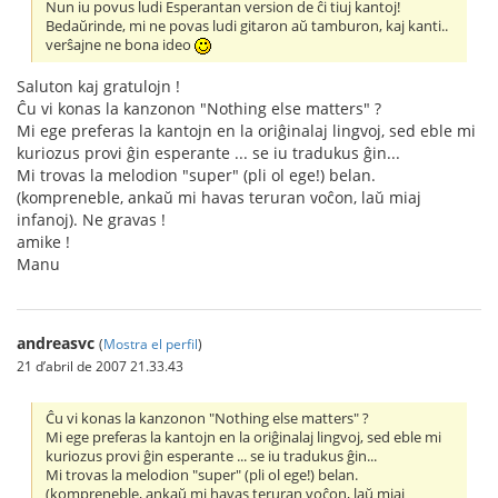
Nun iu povus ludi Esperantan version de ĉi tiuj kantoj!
Bedaŭrinde, mi ne povas ludi gitaron aŭ tamburon, kaj kanti..
verŝajne ne bona ideo
Saluton kaj gratulojn !
Ĉu vi konas la kanzonon "Nothing else matters" ?
Mi ege preferas la kantojn en la oriĝinalaj lingvoj, sed eble mi
kuriozus provi ĝin esperante ... se iu tradukus ĝin...
Mi trovas la melodion "super" (pli ol ege!) belan.
(kompreneble, ankaŭ mi havas teruran voĉon, laŭ miaj
infanoj). Ne gravas !
amike !
Manu
andreasvc
(
Mostra el perfil
)
21 d’abril de 2007 21.33.43
Ĉu vi konas la kanzonon "Nothing else matters" ?
Mi ege preferas la kantojn en la oriĝinalaj lingvoj, sed eble mi
kuriozus provi ĝin esperante ... se iu tradukus ĝin...
Mi trovas la melodion "super" (pli ol ege!) belan.
(kompreneble, ankaŭ mi havas teruran voĉon, laŭ miaj