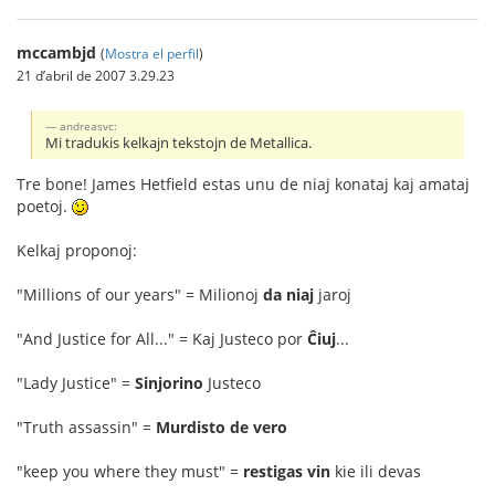
mccambjd
(
Mostra el perfil
)
21 d’abril de 2007 3.29.23
andreasvc:
Mi tradukis kelkajn tekstojn de Metallica.
Tre bone! James Hetfield estas unu de niaj konataj kaj amataj
poetoj.
Kelkaj proponoj:
"Millions of our years" = Milionoj
da niaj
jaroj
"And Justice for All..." = Kaj Justeco por
Ĉiuj
...
"Lady Justice" =
Sinjorino
Justeco
"Truth assassin" =
Murdisto de vero
"keep you where they must" =
restigas vin
kie ili devas