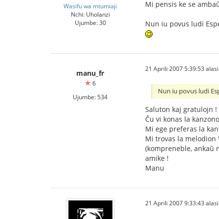
Mi pensis ke se ambaŭ 
Wasifu wa mtumiaji
Nchi: Uholanzi
Ujumbe: 30
Nun iu povus ludi Espe
21 Aprili 2007 5:39:53 alasi
manu_fr
6
Nun iu povus ludi Esp
Ujumbe: 534
Saluton kaj gratulojn !
Ĉu vi konas la kanzono
Mi ege preferas la kant
Mi trovas la melodion "
(kompreneble, ankaŭ mi
amike !
Manu
21 Aprili 2007 9:33:43 alasi