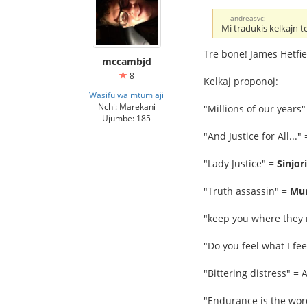
andreasvc:
Mi tradukis kelkajn t
Tre bone! James Hetfie
mccambjd
8
Kelkaj proponoj:
Wasifu wa mtumiaji
Nchi: Marekani
"Millions of our years"
Ujumbe: 185
"And Justice for All..."
"Lady Justice" =
Sinjor
"Truth assassin" =
Mur
"keep you where they
"Do you feel what I fee
"Bittering distress" =
"Endurance is the wo