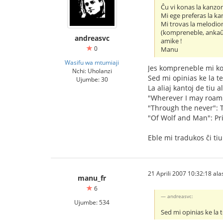
Ĉu vi konas la kanzo
Mi ege preferas la kan
Mi trovas la melodion 
(kompreneble, ankaŭ 
andreasvc
amike !
0
Manu
Wasifu wa mtumiaji
Jes kompreneble mi ko
Nchi: Uholanzi
Sed mi opinias ke la te
Ujumbe: 30
La aliaj kantoj de tiu 
"Wherever I may roam"
"Through the never": 
"Of Wolf and Man": Pr
Eble mi tradukos ĉi ti
21 Aprili 2007 10:32:18 alas
manu_fr
6
andreasvc:
Ujumbe: 534
Sed mi opinias ke la 