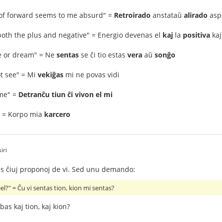
of forward seems to me absurd" =
Retroirado
anstataŭ
alirado
asp
both the plus and negative" = Energio devenas el
kaj
la
positiva
ka
true or dream" = Ne
sentas
se ĉi tio estas
vera
aŭ
sonĝo
ot see" = Mi
vekiĝas
mi ne povas vidi
 me" =
Detranĉu tiun ĉi vivon el mi
" = Korpo mia
karcero
iri
s ĉiuj proponoj de vi. Sed unu demando:
el?" = Ĉu vi sentas tion, kion mi sentas?
bas kaj tion, kaj kion?