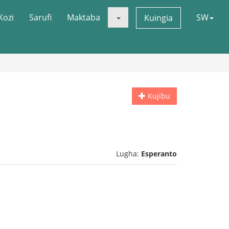
Kozi
Sarufi
Maktaba
SW
Kuingia
Kujibu
Lugha:
Esperanto