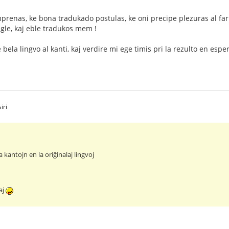
prenas, ke bona tradukado postulas, ke oni precipe plezuras al fari
ngle, kaj eble tradukos mem !
 bela lingvo al kanti, kaj verdire mi ege timis pri la rezulto en esper
iri
a kantojn en la oriĝinalaj lingvoj
laj