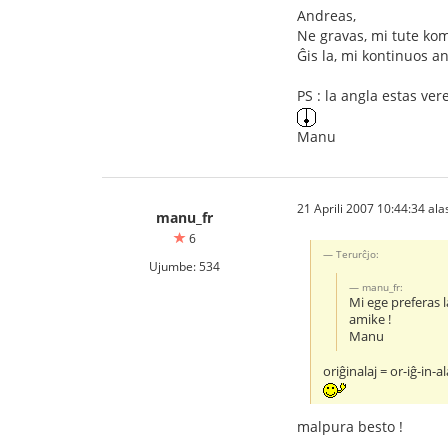
Andreas,
Ne gravas, mi tute kom
Ĝis la, mi kontinuos a
PS : la angla estas vere
Manu
21 Aprili 2007 10:44:34 alas
manu_fr
6
Terurĉjo:
Ujumbe: 534
manu_fr:
Mi ege preferas l
amike !
Manu
oriĝinalaj = or-iĝ-in-a
malpura besto !