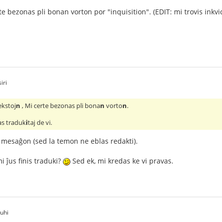
e bezonas pli bonan vorton por "inquisition". (EDIT: mi trovis inkvi
iri
ekstoj
n
, Mi certe bezonas pli bona
n
vorto
n
.
as traduk
i
taj de vi.
 mesaĝon (sed la temon ne eblas redakti).
i ĵus finis traduki?
Sed ek, mi kredas ke vi pravas.
buhi