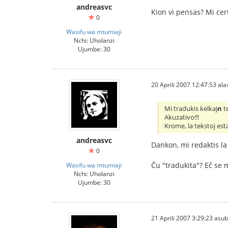
andreasvc
Kion vi pensas? Mi cert
0
Wasifu wa mtumiaji
Nchi: Uholanzi
Ujumbe: 30
20 Aprili 2007 12:47:53 alas
Mi tradukis kelkaj
n
t
Akuzativo!!!
Krome, la tekstoj est
andreasvc
Dankon, mi redaktis la
0
Ĉu "tradukita"? Eĉ se m
Wasifu wa mtumiaji
Nchi: Uholanzi
Ujumbe: 30
21 Aprili 2007 3:29:23 asu