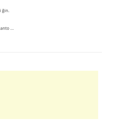
 ĝin.
anto ...