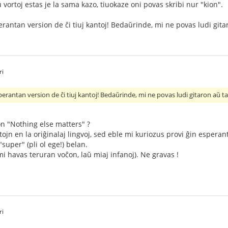
vortoj estas je la sama kazo, tiuokaze oni povas skribi nur "kion".
rantan version de ĉi tiuj kantoj! Bedaŭrinde, mi ne povas ludi gita
ri
erantan version de ĉi tiuj kantoj! Bedaŭrinde, mi ne povas ludi gitaron aŭ 
n "Nothing else matters" ?
ojn en la oriĝinalaj lingvoj, sed eble mi kuriozus provi ĝin esperante
super" (pli ol ege!) belan.
 havas teruran voĉon, laŭ miaj infanoj). Ne gravas !
ri