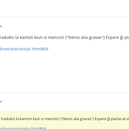
ri
dukis la kanton kiun vi menciis! ("Nenio alia gravas") Espere ĝi pla
ndreas/eotranslyr.html#b8
ri
adukis la kanton kiun vi menciis! ("Nenio alia gravas") Espere ĝi plaĉas al vi
andreas/eotranslyr.html#b8