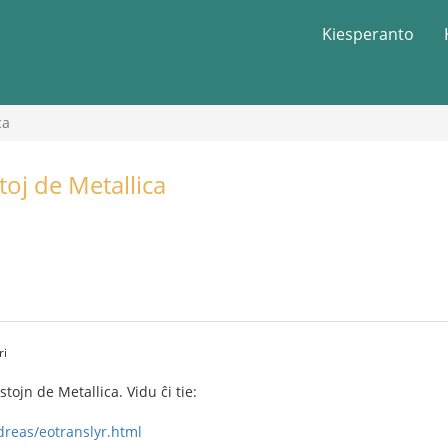
Kiesperanto
ca
toj de Metallica
ri
stojn de Metallica. Vidu ĉi tie:
dreas/eotranslyr.html