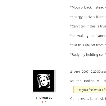
"Moving back instead 
"Energy derives from 
"Can't tell if this is 
"I'm waking up I cann
"Cut this life off from
"Body my holding cell
21 Aprili 2007 12:20:39 alas
Multan Dankon! Mi uzi
"Do you feel what I fe
andreasvc
Ĉu necesas, ke oni skri
0