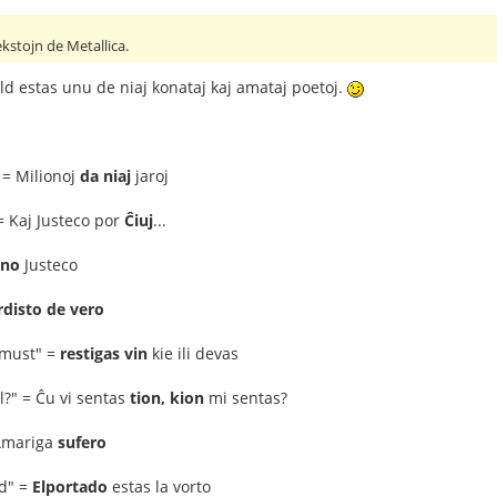
ekstojn de Metallica.
ld estas unu de niaj konataj kaj amataj poetoj.
 = Milionoj
da niaj
jaroj
 = Kaj Justeco por
Ĉiuj
...
ino
Justeco
disto de vero
 must" =
restigas vin
kie ili devas
l?" = Ĉu vi sentas
tion, kion
mi sentas?
 Amariga
sufero
rd" =
Elportado
estas la vorto