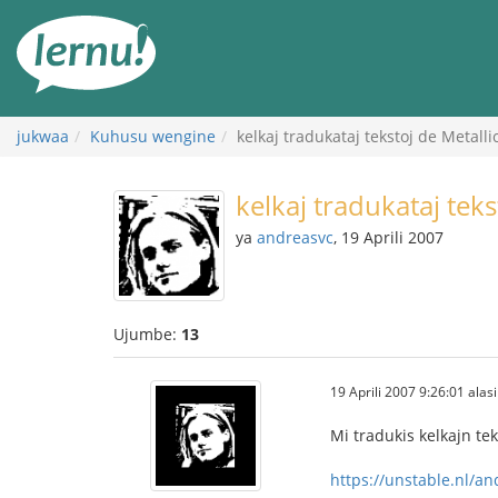
Kwa
maudhui
jukwaa
Kuhusu wengine
kelkaj tradukataj tekstoj de Metalli
kelkaj tradukataj teks
ya
andreasvc
, 19 Aprili 2007
Ujumbe:
13
19 Aprili 2007 9:26:01 alasi
Mi tradukis kelkajn tek
https://unstable.nl/an