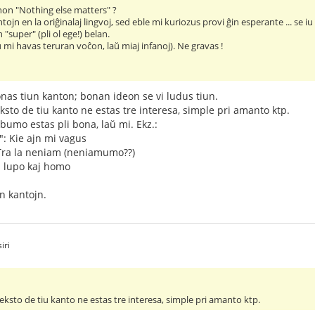
non "Nothing else matters" ?
tojn en la oriĝinalaj lingvoj, sed eble mi kuriozus provi ĝin esperante ... se iu
"super" (pli ol ege!) belan.
mi havas teruran voĉon, laŭ miaj infanoj). Ne gravas !
nas tiun kanton; bonan ideon se vi ludus tiun.
ksto de tiu kanto ne estas tre interesa, simple pri amanto ktp.
albumo estas pli bona, laŭ mi. Ekz.:
: Kie ajn mi vagus
Tra la neniam (neniamumo??)
i lupo kaj homo
un kantojn.
iri
teksto de tiu kanto ne estas tre interesa, simple pri amanto ktp.