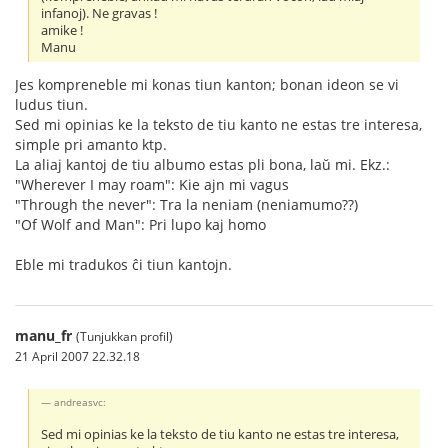
infanoj). Ne gravas !
amike !
Manu
Jes kompreneble mi konas tiun kanton; bonan ideon se vi
ludus tiun.
Sed mi opinias ke la teksto de tiu kanto ne estas tre interesa,
simple pri amanto ktp.
La aliaj kantoj de tiu albumo estas pli bona, laŭ mi. Ekz.:
"Wherever I may roam": Kie ajn mi vagus
"Through the never": Tra la neniam (neniamumo??)
"Of Wolf and Man": Pri lupo kaj homo
Eble mi tradukos ĉi tiun kantojn.
manu_fr
(Tunjukkan profil)
21 April 2007 22.32.18
andreasvc:
Sed mi opinias ke la teksto de tiu kanto ne estas tre interesa,