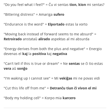
"Do you feel what I feel?" = Ĉu vi sentas
tion, kion
mi sentas?
"Bittering distress" = Amariga
sufero
"Endurance is the word" =
Elportado
estas la vorto
"Moving back instead of forward seems to me absurd" =
Retroirado
anstataŭ
alirado
aspektas al mi absurda
"Energy derives from both the plus and negative" = Energio
devenas el
kaj
la
positiva
kaj
negativa
"Can't tell if this is true or dream" = Ne
sentas
se ĉi tio estas
vera
aŭ
sonĝo
"I'm waking up I cannot see" = Mi
vekiĝas
mi ne povas vidi
"Cut this life off from me" =
Detranĉu tiun ĉi vivon el mi
"Body my holding cell" = Korpo mia
karcero