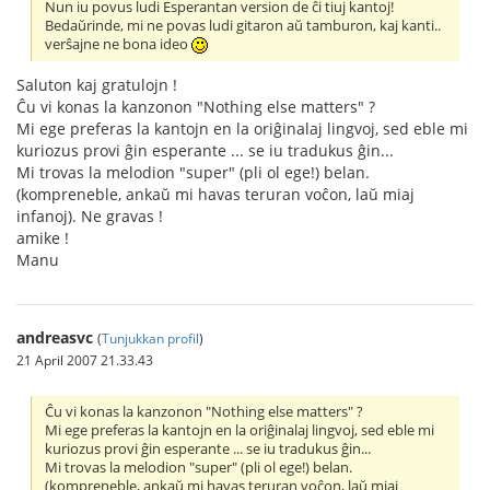
Nun iu povus ludi Esperantan version de ĉi tiuj kantoj!
Bedaŭrinde, mi ne povas ludi gitaron aŭ tamburon, kaj kanti..
verŝajne ne bona ideo
Saluton kaj gratulojn !
Ĉu vi konas la kanzonon "Nothing else matters" ?
Mi ege preferas la kantojn en la oriĝinalaj lingvoj, sed eble mi
kuriozus provi ĝin esperante ... se iu tradukus ĝin...
Mi trovas la melodion "super" (pli ol ege!) belan.
(kompreneble, ankaŭ mi havas teruran voĉon, laŭ miaj
infanoj). Ne gravas !
amike !
Manu
andreasvc
(
Tunjukkan profil
)
21 April 2007 21.33.43
Ĉu vi konas la kanzonon "Nothing else matters" ?
Mi ege preferas la kantojn en la oriĝinalaj lingvoj, sed eble mi
kuriozus provi ĝin esperante ... se iu tradukus ĝin...
Mi trovas la melodion "super" (pli ol ege!) belan.
(kompreneble, ankaŭ mi havas teruran voĉon, laŭ miaj