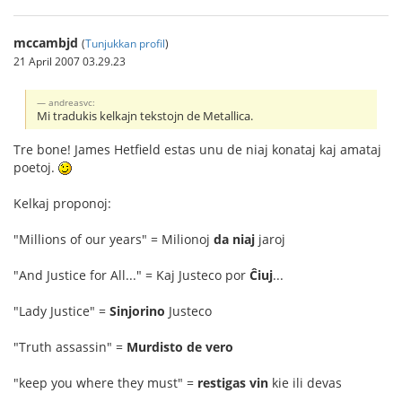
mccambjd
(
Tunjukkan profil
)
21 April 2007 03.29.23
andreasvc:
Mi tradukis kelkajn tekstojn de Metallica.
Tre bone! James Hetfield estas unu de niaj konataj kaj amataj
poetoj.
Kelkaj proponoj:
"Millions of our years" = Milionoj
da niaj
jaroj
"And Justice for All..." = Kaj Justeco por
Ĉiuj
...
"Lady Justice" =
Sinjorino
Justeco
"Truth assassin" =
Murdisto de vero
"keep you where they must" =
restigas vin
kie ili devas