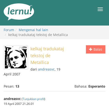
Ke
daftar
Men
isi
Forum
Mengenai hal lain
kelkaj tradukataj tekstoj de Metallica
kelkaj tradukataj
Balas
tekstoj de
Metallica
dari
andreasvc
, 19
April 2007
Pesan:
13
Bahasa:
Esperanto
andreasvc
(
Tunjukkan profil
)
19 April 2007 21.26.01