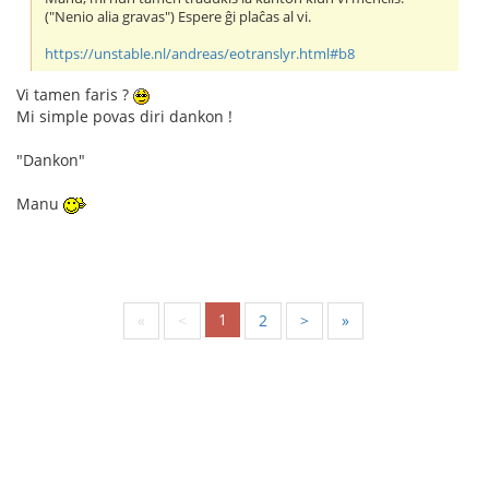
("Nenio alia gravas") Espere ĝi plaĉas al vi.
https://unstable.nl/andreas/eotranslyr.html#b8
Vi tamen faris ?
Mi simple povas diri dankon !
"Dankon"
Manu
1
«
<
2
>
»