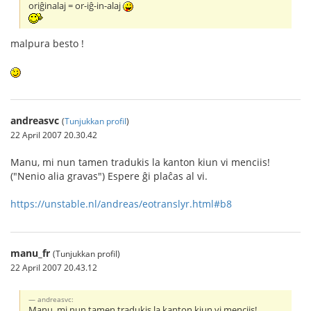
oriĝinalaj = or-iĝ-in-alaj
malpura besto !
andreasvc
(
Tunjukkan profil
)
22 April 2007 20.30.42
Manu, mi nun tamen tradukis la kanton kiun vi menciis!
("Nenio alia gravas") Espere ĝi plaĉas al vi.
https://unstable.nl/andreas/eotranslyr.html#b8
manu_fr
(Tunjukkan profil)
22 April 2007 20.43.12
andreasvc:
Manu, mi nun tamen tradukis la kanton kiun vi menciis!