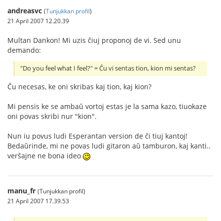
andreasvc
(
Tunjukkan profil
)
21 April 2007 12.20.39
Multan Dankon! Mi uzis ĉiuj proponoj de vi. Sed unu
demando:
"Do you feel what I feel?" = Ĉu vi sentas tion, kion mi sentas?
Ĉu necesas, ke oni skribas kaj tion, kaj kion?
Mi pensis ke se ambaŭ vortoj estas je la sama kazo, tiuokaze
oni povas skribi nur "kion".
Nun iu povus ludi Esperantan version de ĉi tiuj kantoj!
Bedaŭrinde, mi ne povas ludi gitaron aŭ tamburon, kaj kanti..
verŝajne ne bona ideo
manu_fr
(Tunjukkan profil)
21 April 2007 17.39.53