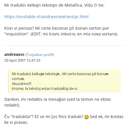
Mi tradukis kelkajn tekstojn de Metallica. Vidu ĉi tie:
https://unstable.nl/andreas/eotranslyr.html
Kion vi pensas? Mi certe bezonas pli bonan vorton por
"inquisition". (EDIT: mi trovis inkvicio, en mia nova vortaro).
andreasvc
(
Tunjukkan profil
)
20 April 2007 12.47.53
Mi tradukis kelkaj
n
tekstoj
n
, Mi certe bezonas pli bona
n
vorto
n
.
Akuzativo!!!
Krome, la tekstoj estas traduk
i
taj de vi.
Dankon, mi redaktis la mesaĝon (sed la temon ne eblas
redakti).
Ĉu "tradukita"? Eĉ se mi ĵus finis traduki?
Sed ek, mi kredas
ke vi pravas.