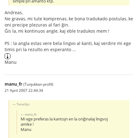
simple pri amanto ktp.
Andreas,
Ne gravas, mi tute komprenas, ke bona tradukado postulas, ke
oni precipe plezuras al fari ĝin.
Ĝis la, mi kontinuos angle, kaj eble tradukos mem !
PS : la angla estas vere bela lingvo al kanti, kaj verdire mi ege
timis pri la rezulto en esperanto ...
Manu
manu_fr
(Tunjukkan profil)
21 April 2007 22.44.34
Terurĉjo:
manu_fr:
Mi ege preferas la kantojn en la oriĝinalaj lingvoj
amike !
Manu