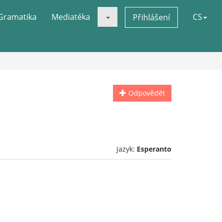
Gramatika
Mediatéka
CS
Přihlášení
Odpovědět
Jazyk:
Esperanto