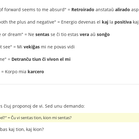
of forward seems to me absurd" =
Retroirado
anstataŭ
alirado
asp
both the plus and negative" = Energio devenas el
kaj
la
positiva
ka
true or dream" = Ne
sentas
se ĉi tio estas
vera
aŭ
sonĝo
ot see" = Mi
vekiĝas
mi ne povas vidi
 me" =
Detranĉu tiun ĉi vivon el mi
" = Korpo mia
karcero
s ĉiuj proponoj de vi. Sed unu demando:
el?" = Ĉu vi sentas tion, kion mi sentas?
bas kaj tion, kaj kion?