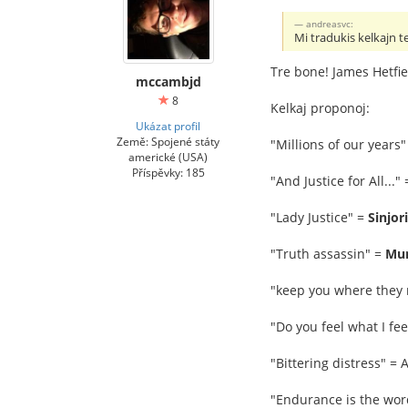
andreasvc:
Mi tradukis kelkajn t
Tre bone! James Hetfie
mccambjd
8
Kelkaj proponoj:
Ukázat profil
Země: Spojené státy
"Millions of our years"
americké (USA)
Příspěvky: 185
"And Justice for All..."
"Lady Justice" =
Sinjor
"Truth assassin" =
Mur
"keep you where they
"Do you feel what I fee
"Bittering distress" =
"Endurance is the wo