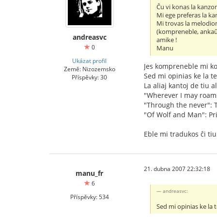
Ĉu vi konas la kanzo
Mi ege preferas la kan
Mi trovas la melodion 
(kompreneble, ankaŭ 
andreasvc
amike !
0
Manu
Ukázat profil
Jes kompreneble mi ko
Země: Nizozemsko
Sed mi opinias ke la te
Příspěvky: 30
La aliaj kantoj de tiu 
"Wherever I may roam"
"Through the never": 
"Of Wolf and Man": Pr
Eble mi tradukos ĉi ti
21. dubna 2007 22:32:18
manu_fr
6
andreasvc:
Příspěvky: 534
Sed mi opinias ke la 