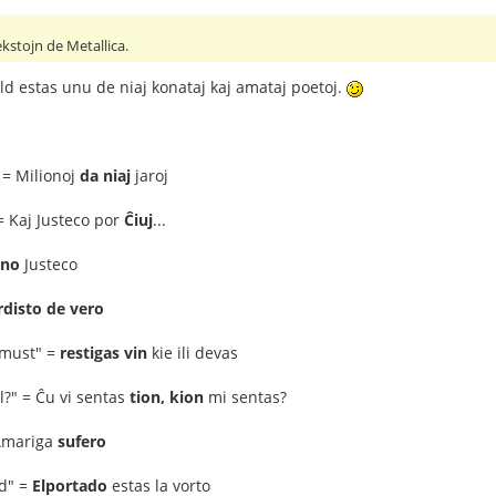
ekstojn de Metallica.
ld estas unu de niaj konataj kaj amataj poetoj.
 = Milionoj
da niaj
jaroj
 = Kaj Justeco por
Ĉiuj
...
ino
Justeco
disto de vero
 must" =
restigas vin
kie ili devas
l?" = Ĉu vi sentas
tion, kion
mi sentas?
 Amariga
sufero
rd" =
Elportado
estas la vorto