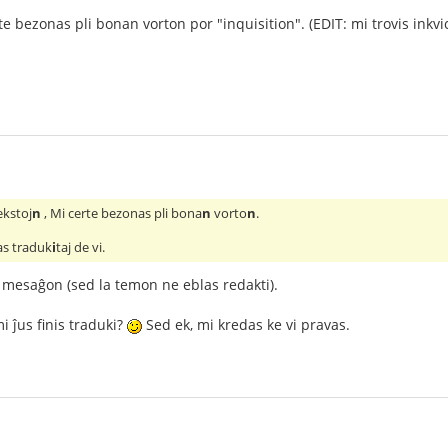
e bezonas pli bonan vorton por "inquisition". (EDIT: mi trovis inkvi
ekstoj
n
, Mi certe bezonas pli bona
n
vorto
n
.
as traduk
i
taj de vi.
 mesaĝon (sed la temon ne eblas redakti).
i ĵus finis traduki?
Sed ek, mi kredas ke vi pravas.