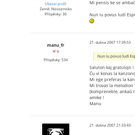
Mi pensis ke se ambaŭ 
Ukázat profil
Země: Nizozemsko
Příspěvky: 30
Nun iu povus ludi Espe
21. dubna 2007 17:39:53
manu_fr
6
Nun iu povus ludi Esp
Příspěvky: 534
Saluton kaj gratulojn !
Ĉu vi konas la kanzono
Mi ege preferas la kant
Mi trovas la melodion "
(kompreneble, ankaŭ mi
amike !
Manu
21. dubna 2007 21:33:43