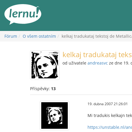
Přejít
k
obsahu
Fórum
O všem ostatním
kelkaj tradukataj tekstoj de Metallic
kelkaj tradukataj teks
od uživatele
andreasvc
ze dne 19.
Příspěvky:
13
19. dubna 2007 21:26:01
Mi tradukis kelkajn tek
https://unstable.nl/an