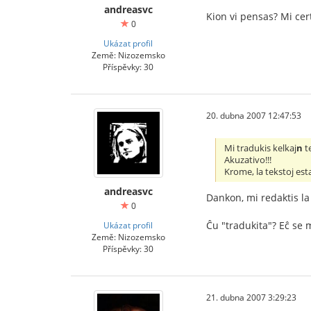
andreasvc
Kion vi pensas? Mi cert
0
Ukázat profil
Země: Nizozemsko
Příspěvky: 30
20. dubna 2007 12:47:53
Mi tradukis kelkaj
n
t
Akuzativo!!!
Krome, la tekstoj est
andreasvc
Dankon, mi redaktis la
0
Ĉu "tradukita"? Eĉ se m
Ukázat profil
Země: Nizozemsko
Příspěvky: 30
21. dubna 2007 3:29:23