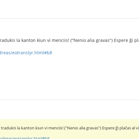
dukis la kanton kiun vi menciis! ("Nenio alia gravas") Espere ĝi pla
ndreas/eotranslyr.html#b8
adukis la kanton kiun vi menciis! ("Nenio alia gravas") Espere ĝi plaĉas al vi
andreas/eotranslyr.html#b8