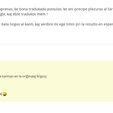
prenas, ke bona tradukado postulas, ke oni precipe plezuras al fari
ngle, kaj eble tradukos mem !
 bela lingvo al kanti, kaj verdire mi ege timis pri la rezulto en esper
a kantojn en la oriĝinalaj lingvoj
laj