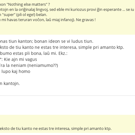
non "Nothing else matters" ?
tojn en la oriĝinalaj lingvoj, sed eble mi kuriozus provi ĝin esperante ... se iu
"super" (pli ol ege!) belan.
mi havas teruran voĉon, laŭ miaj infanoj). Ne gravas !
nas tiun kanton; bonan ideon se vi ludus tiun.
ksto de tiu kanto ne estas tre interesa, simple pri amanto ktp.
albumo estas pli bona, laŭ mi. Ekz.:
: Kie ajn mi vagus
Tra la neniam (neniamumo??)
i lupo kaj homo
un kantojn.
teksto de tiu kanto ne estas tre interesa, simple pri amanto ktp.