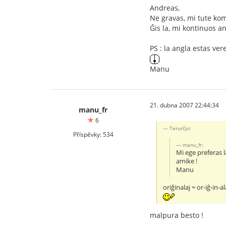
Andreas,
Ne gravas, mi tute kom
Ĝis la, mi kontinuos a
PS : la angla estas vere
Manu
21. dubna 2007 22:44:34
manu_fr
6
Terurĉjo:
Příspěvky: 534
manu_fr:
Mi ege preferas l
amike !
Manu
oriĝinalaj = or-iĝ-in-a
malpura besto !