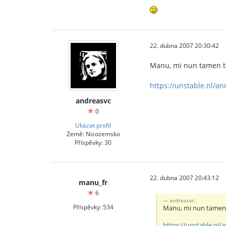
22. dubna 2007 20:30:42
Manu, mi nun tamen tra
https://unstable.nl/a
andreasvc
0
Ukázat profil
Země: Nizozemsko
Příspěvky: 30
22. dubna 2007 20:43:12
manu_fr
6
andreasvc:
Příspěvky: 534
Manu, mi nun tamen tr
https://unstable.nl/