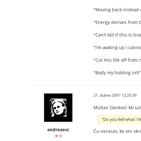
"Moving back instead 
"Energy derives from 
"Can't tell if this is 
"I'm waking up I cann
"Cut this life off from
"Body my holding cell
21. dubna 2007 12:20:39
Multan Dankon! Mi uzi
"Do you feel what I fe
andreasvc
Ĉu necesas, ke oni skri
0