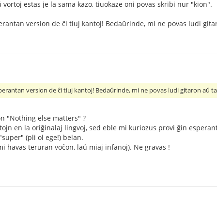
vortoj estas je la sama kazo, tiuokaze oni povas skribi nur "kion".
rantan version de ĉi tiuj kantoj! Bedaŭrinde, mi ne povas ludi gita
erantan version de ĉi tiuj kantoj! Bedaŭrinde, mi ne povas ludi gitaron aŭ 
n "Nothing else matters" ?
ojn en la oriĝinalaj lingvoj, sed eble mi kuriozus provi ĝin esperante
super" (pli ol ege!) belan.
 havas teruran voĉon, laŭ miaj infanoj). Ne gravas !