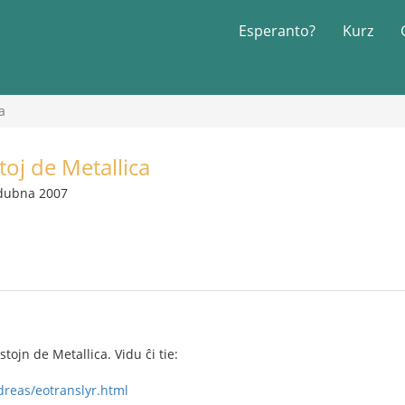
Esperanto?
Kurz
a
toj de Metallica
 dubna 2007
stojn de Metallica. Vidu ĉi tie:
dreas/eotranslyr.html