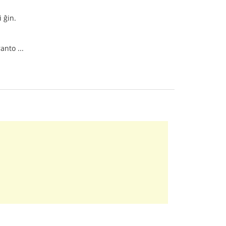
 ĝin.
anto ...