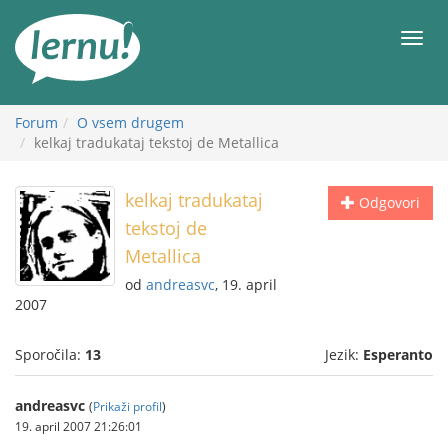
K
vsebini
Meni
Forum
O vsem drugem
kelkaj tradukataj tekstoj de Metallica
kelkaj tradukataj
Odgovori
tekstoj de
Metallica
od
andreasvc
, 19. april
2007
Sporočila:
13
Jezik:
Esperanto
andreasvc
(
Prikaži profil
)
19. april 2007 21:26:01