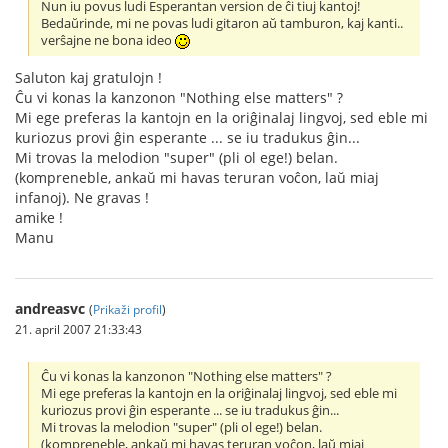
Nun iu povus ludi Esperantan version de ĉi tiuj kantoj!
Bedaŭrinde, mi ne povas ludi gitaron aŭ tamburon, kaj kanti..
verŝajne ne bona ideo
Saluton kaj gratulojn !
Ĉu vi konas la kanzonon "Nothing else matters" ?
Mi ege preferas la kantojn en la oriĝinalaj lingvoj, sed eble mi
kuriozus provi ĝin esperante ... se iu tradukus ĝin...
Mi trovas la melodion "super" (pli ol ege!) belan.
(kompreneble, ankaŭ mi havas teruran voĉon, laŭ miaj
infanoj). Ne gravas !
amike !
Manu
andreasvc
(
Prikaži profil
)
21. april 2007 21:33:43
Ĉu vi konas la kanzonon "Nothing else matters" ?
Mi ege preferas la kantojn en la oriĝinalaj lingvoj, sed eble mi
kuriozus provi ĝin esperante ... se iu tradukus ĝin...
Mi trovas la melodion "super" (pli ol ege!) belan.
(kompreneble, ankaŭ mi havas teruran voĉon, laŭ miaj