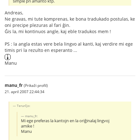
simple pri amanto ktp.
Andreas,
Ne gravas, mi tute komprenas, ke bona tradukado postulas, ke
oni precipe plezuras al fari ĝin.
Ĝis la, mi kontinuos angle, kaj eble tradukos mem !
PS : la angla estas vere bela lingvo al kanti, kaj verdire mi ege
timis pri la rezulto en esperanto ...
Manu
manu_fr
(Prikaži profil)
21. april 2007 22:44:34
Terurĉjo:
manu_fr:
Mi ege preferas la kantojn en la oriĝinalaj lingvoj
amike !
Manu