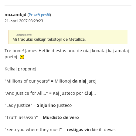
mccambjd
(
Prikaži profil
)
21. april 2007 03:29:23
andreasvc:
Mi tradukis kelkajn tekstojn de Metallica.
Tre bone! James Hetfield estas unu de niaj konataj kaj amataj
poetoj.
Kelkaj proponoj:
"Millions of our years" = Milionoj
da niaj
jaroj
"And Justice for All..." = Kaj Justeco por
Ĉiuj
...
"Lady Justice" =
Sinjorino
Justeco
"Truth assassin" =
Murdisto de vero
"keep you where they must" =
restigas vin
kie ili devas