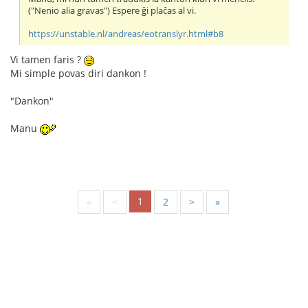
("Nenio alia gravas") Espere ĝi plaĉas al vi.
https://unstable.nl/andreas/eotranslyr.html#b8
Vi tamen faris ?
Mi simple povas diri dankon !
"Dankon"
Manu
1
«
<
2
>
»