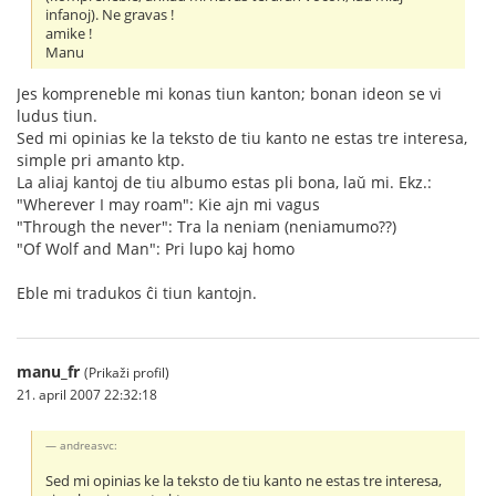
infanoj). Ne gravas !
amike !
Manu
Jes kompreneble mi konas tiun kanton; bonan ideon se vi
ludus tiun.
Sed mi opinias ke la teksto de tiu kanto ne estas tre interesa,
simple pri amanto ktp.
La aliaj kantoj de tiu albumo estas pli bona, laŭ mi. Ekz.:
"Wherever I may roam": Kie ajn mi vagus
"Through the never": Tra la neniam (neniamumo??)
"Of Wolf and Man": Pri lupo kaj homo
Eble mi tradukos ĉi tiun kantojn.
manu_fr
(Prikaži profil)
21. april 2007 22:32:18
andreasvc:
Sed mi opinias ke la teksto de tiu kanto ne estas tre interesa,