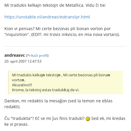
Mi tradukis kelkajn tekstojn de Metallica. Vidu ĉi tie:
https://unstable.nl/andreas/eotranslyr.html
Kion vi pensas? Mi certe bezonas pli bonan vorton por
"inquisition". (EDIT: mi trovis inkvicio, en mia nova vortaro).
andreasvc
(
Prikaži profil
)
20. april 2007 12:47:53
Mi tradukis kelkaj
n
tekstoj
n
, Mi certe bezonas pli bona
n
vorto
n
.
Akuzativo!!!
Krome, la tekstoj estas traduk
i
taj de vi.
Dankon, mi redaktis la mesaĝon (sed la temon ne eblas
redakti).
Ĉu "tradukita"? Eĉ se mi ĵus finis traduki?
Sed ek, mi kredas
ke vi pravas.