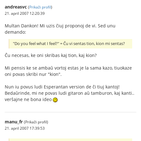
andreasvc
(
Prikaži profil
)
21. april 2007 12:20:39
Multan Dankon! Mi uzis ĉiuj proponoj de vi. Sed unu
demando:
"Do you feel what I feel?" = Ĉu vi sentas tion, kion mi sentas?
Ĉu necesas, ke oni skribas kaj tion, kaj kion?
Mi pensis ke se ambaŭ vortoj estas je la sama kazo, tiuokaze
oni povas skribi nur "kion".
Nun iu povus ludi Esperantan version de ĉi tiuj kantoj!
Bedaŭrinde, mi ne povas ludi gitaron aŭ tamburon, kaj kanti..
verŝajne ne bona ideo
manu_fr
(Prikaži profil)
21. april 2007 17:39:53