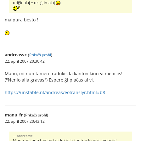
oriĝinalaj = or-iĝ-in-alaj
malpura besto !
andreasvc
(
Prikaži profil
)
22. april 2007 20:30:42
Manu, mi nun tamen tradukis la kanton kiun vi menciis!
("Nenio alia gravas") Espere ĝi plaĉas al vi.
https://unstable.nl/andreas/eotranslyr.html#b8
manu_fr
(Prikaži profil)
22. april 2007 20:43:12
andreasvc:
Manu, mi nun tamen tradukis la kanton kiun vi menciis!