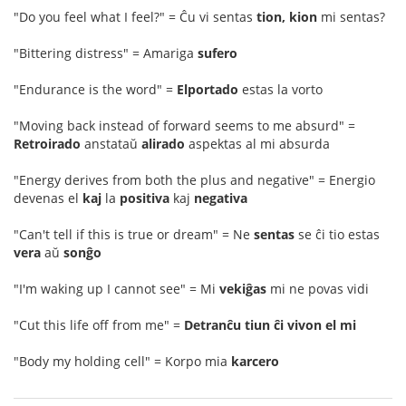
"Do you feel what I feel?" = Ĉu vi sentas
tion, kion
mi sentas?
"Bittering distress" = Amariga
sufero
"Endurance is the word" =
Elportado
estas la vorto
"Moving back instead of forward seems to me absurd" =
Retroirado
anstataŭ
alirado
aspektas al mi absurda
"Energy derives from both the plus and negative" = Energio
devenas el
kaj
la
positiva
kaj
negativa
"Can't tell if this is true or dream" = Ne
sentas
se ĉi tio estas
vera
aŭ
sonĝo
"I'm waking up I cannot see" = Mi
vekiĝas
mi ne povas vidi
"Cut this life off from me" =
Detranĉu tiun ĉi vivon el mi
"Body my holding cell" = Korpo mia
karcero