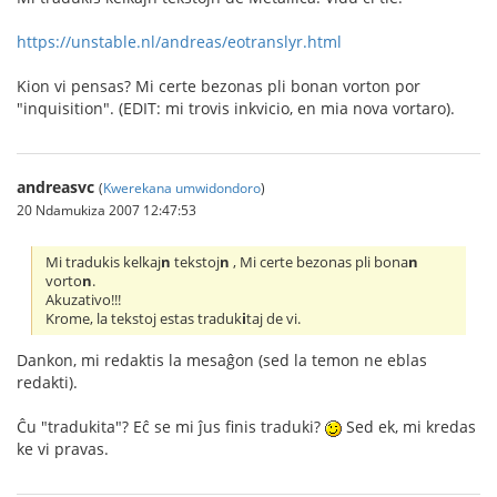
https://unstable.nl/andreas/eotranslyr.html
Kion vi pensas? Mi certe bezonas pli bonan vorton por
"inquisition". (EDIT: mi trovis inkvicio, en mia nova vortaro).
andreasvc
(
Kwerekana umwidondoro
)
20 Ndamukiza 2007 12:47:53
Mi tradukis kelkaj
n
tekstoj
n
, Mi certe bezonas pli bona
n
vorto
n
.
Akuzativo!!!
Krome, la tekstoj estas traduk
i
taj de vi.
Dankon, mi redaktis la mesaĝon (sed la temon ne eblas
redakti).
Ĉu "tradukita"? Eĉ se mi ĵus finis traduki?
Sed ek, mi kredas
ke vi pravas.