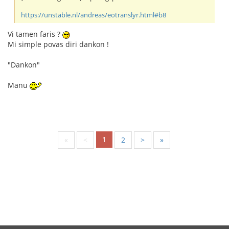
https://unstable.nl/andreas/eotranslyr.html#b8
Vi tamen faris ?
Mi simple povas diri dankon !
"Dankon"
Manu
1
«
<
2
>
»