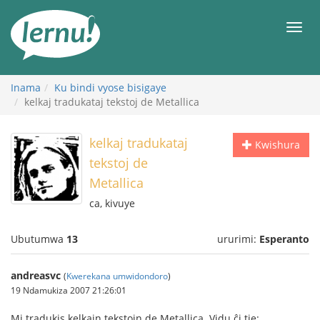
Ku
rupapuro
Urut
rw'ibirimwo
Inama
Ku bindi vyose bisigaye
kelkaj tradukataj tekstoj de Metallica
kelkaj tradukataj
Kwishura
tekstoj de
Metallica
ca, kivuye
Ubutumwa
13
ururimi:
Esperanto
andreasvc
(
Kwerekana umwidondoro
)
19 Ndamukiza 2007 21:26:01
Mi tradukis kelkajn tekstojn de Metallica. Vidu ĉi tie: