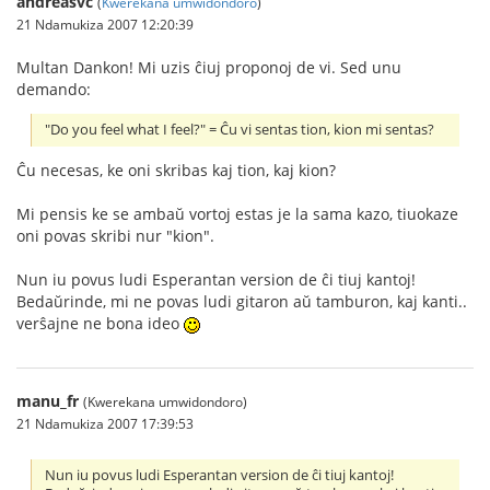
andreasvc
(
Kwerekana umwidondoro
)
21 Ndamukiza 2007 12:20:39
Multan Dankon! Mi uzis ĉiuj proponoj de vi. Sed unu
demando:
"Do you feel what I feel?" = Ĉu vi sentas tion, kion mi sentas?
Ĉu necesas, ke oni skribas kaj tion, kaj kion?
Mi pensis ke se ambaŭ vortoj estas je la sama kazo, tiuokaze
oni povas skribi nur "kion".
Nun iu povus ludi Esperantan version de ĉi tiuj kantoj!
Bedaŭrinde, mi ne povas ludi gitaron aŭ tamburon, kaj kanti..
verŝajne ne bona ideo
manu_fr
(Kwerekana umwidondoro)
21 Ndamukiza 2007 17:39:53
Nun iu povus ludi Esperantan version de ĉi tiuj kantoj!