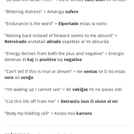
"Bittering distress" = Amariga
sufero
"Endurance is the word" =
Elportado
estas la vorto
"Moving back instead of forward seems to me absurd" =
Retroirado
anstataŭ
alirado
aspektas al mi absurda
"Energy derives from both the plus and negative" = Energio
devenas el
kaj
la
positiva
kaj
negativa
"Can't tell if this is true or dream" = Ne
sentas
se ĉi tio estas
vera
aŭ
sonĝo
"I'm waking up I cannot see" = Mi
vekiĝas
mi ne povas vidi
"Cut this life off from me" =
Detranĉu tiun ĉi vivon el mi
"Body my holding cell" = Korpo mia
karcero