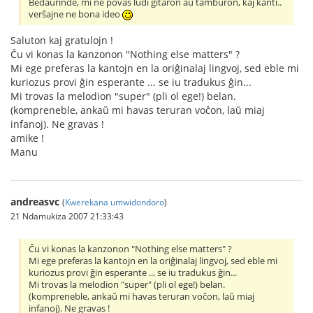
Bedaŭrinde, mi ne povas ludi gitaron aŭ tamburon, kaj kanti..
verŝajne ne bona ideo
Saluton kaj gratulojn !
Ĉu vi konas la kanzonon "Nothing else matters" ?
Mi ege preferas la kantojn en la oriĝinalaj lingvoj, sed eble mi
kuriozus provi ĝin esperante ... se iu tradukus ĝin...
Mi trovas la melodion "super" (pli ol ege!) belan.
(kompreneble, ankaŭ mi havas teruran voĉon, laŭ miaj
infanoj). Ne gravas !
amike !
Manu
andreasvc
(
Kwerekana umwidondoro
)
21 Ndamukiza 2007 21:33:43
Ĉu vi konas la kanzonon "Nothing else matters" ?
Mi ege preferas la kantojn en la oriĝinalaj lingvoj, sed eble mi
kuriozus provi ĝin esperante ... se iu tradukus ĝin...
Mi trovas la melodion "super" (pli ol ege!) belan.
(kompreneble, ankaŭ mi havas teruran voĉon, laŭ miaj
infanoj). Ne gravas !