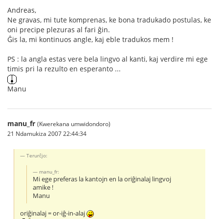
Andreas,
Ne gravas, mi tute komprenas, ke bona tradukado postulas, ke
oni precipe plezuras al fari ĝin.
Ĝis la, mi kontinuos angle, kaj eble tradukos mem !
PS : la angla estas vere bela lingvo al kanti, kaj verdire mi ege
timis pri la rezulto en esperanto ...
Manu
manu_fr
(Kwerekana umwidondoro)
21 Ndamukiza 2007 22:44:34
Terurĉjo:
manu_fr:
Mi ege preferas la kantojn en la oriĝinalaj lingvoj
amike !
Manu
oriĝinalaj = or-iĝ-in-alaj