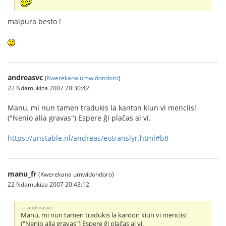
malpura besto !
andreasvc
(
Kwerekana umwidondoro
)
22 Ndamukiza 2007 20:30:42
Manu, mi nun tamen tradukis la kanton kiun vi menciis!
("Nenio alia gravas") Espere ĝi plaĉas al vi.
https://unstable.nl/andreas/eotranslyr.html#b8
manu_fr
(Kwerekana umwidondoro)
22 Ndamukiza 2007 20:43:12
andreasvc:
Manu, mi nun tamen tradukis la kanton kiun vi menciis!
("Nenio alia gravas") Espere ĝi plaĉas al vi.