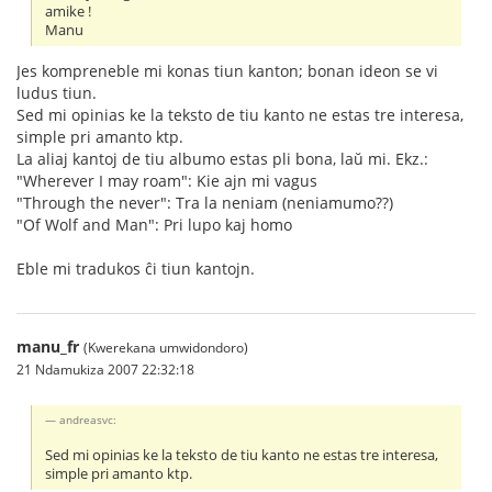
amike !
Manu
Jes kompreneble mi konas tiun kanton; bonan ideon se vi
ludus tiun.
Sed mi opinias ke la teksto de tiu kanto ne estas tre interesa,
simple pri amanto ktp.
La aliaj kantoj de tiu albumo estas pli bona, laŭ mi. Ekz.:
"Wherever I may roam": Kie ajn mi vagus
"Through the never": Tra la neniam (neniamumo??)
"Of Wolf and Man": Pri lupo kaj homo
Eble mi tradukos ĉi tiun kantojn.
manu_fr
(Kwerekana umwidondoro)
21 Ndamukiza 2007 22:32:18
andreasvc:
Sed mi opinias ke la teksto de tiu kanto ne estas tre interesa,
simple pri amanto ktp.