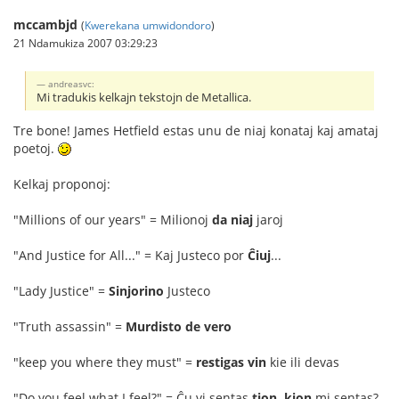
mccambjd
(
Kwerekana umwidondoro
)
21 Ndamukiza 2007 03:29:23
andreasvc:
Mi tradukis kelkajn tekstojn de Metallica.
Tre bone! James Hetfield estas unu de niaj konataj kaj amataj
poetoj.
Kelkaj proponoj:
"Millions of our years" = Milionoj
da niaj
jaroj
"And Justice for All..." = Kaj Justeco por
Ĉiuj
...
"Lady Justice" =
Sinjorino
Justeco
"Truth assassin" =
Murdisto de vero
"keep you where they must" =
restigas vin
kie ili devas
"Do you feel what I feel?" = Ĉu vi sentas
tion, kion
mi sentas?