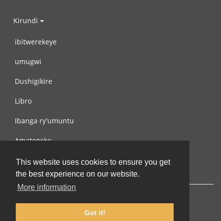
Kirundi
ibitwerekeye
umugwi
Dushigikire
Libro
Ibanga ry'umuntu
Amategeko
Turondere
This website uses cookies to ensure you get
the best experience on our website.
More information
Got it!