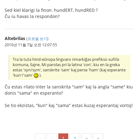
Sed kiel klarigi la finon: hundERT, hundRED ?
Ĉu iu havas la respondon?
Altebrilas
(
프로필 보기
)
2010년 11월 7일 오전 12:07:55
Tra la tuta hind-eŭropa lingvaro rimarkiĝas prefikso sufiĉe
komuna, ŝajne. Mi parolas pri la latina 'con', kiu en la greka
estas 'syn/sym', sanskrite 'sam' kaj perse 'ham' (kaj esperante
'kun'/'sam'
).
Ĉu estas rilato inter la sanskrita "sam" kaj la angla "same" kiu
donis "sama" en esperanto?
Se tio ekzistas, "kun" kaj "sama" estas kuzaj esperantaj vortoj!
1
«
<
2
>
»