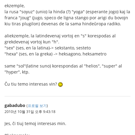
ekzemple,
la rusa "soyuz" (unio) la hinda (?) "yoga" (esperante jogo) kaj la
franca "joug" (jugo, speco de ligna stango por arigi du bovojn
kiu tiras plugilon) devenas de la sama hindeŭropa radiko.
aliekzemple, la latindevenaj vortoj en "s" korespodas al
grekdevenaj vortoj kun "h".
"sex" (ses, en la latina)-> sekstanto, sesteto
"hexa" (ses, en la greka) -> heksagono, heksametro
same "sol"(latine suno) korespondas al "helios", "super" al
"hyper", ktp.
Ĉu tiu temo interesas vin?
gabadubo
(
프로필 보기
)
2010년 10월 31일 오후 9:43:18
Jes, ĉi tiuj temoj interesas min.