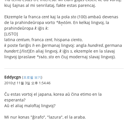
kiuj ŝajnas al mi senrilataj, fakte estas parencaj.
Ekzemple la franca
cent
kaj la pola
sto
(100) ambaŭ devenas
de la prahindeŭropa vorto
*ḱm̥tóm
. En kelkaj lingvoj, la
prahindeŭropa
ḱ
iĝis
k
:
[LISTO]
latina
centum
, franca
cent
, hispana
ciento
,
k
poste fariĝis
h
en ĝermanaj lingvoj: angla
hundred
, germana
hundert
.[/list]En aliaj lingvoj,
ḱ
iĝis
s
, ekzemple en la slavaj
lingvoj (praslave
*sъto
,
sto
en ĉiuj modernaj slavaj lingvoj).
Eddycgn
(
프로필 보기
)
2010년 11월 3일 오후 1:54:46
Ĉu estas vortoj el japana, korea aŭ ĉina etimo en la
esperanta?
Aŭ el aliaj maloftaj lingvoj?
Mi nur konas "ĝirafo", "lazura", el la araba.