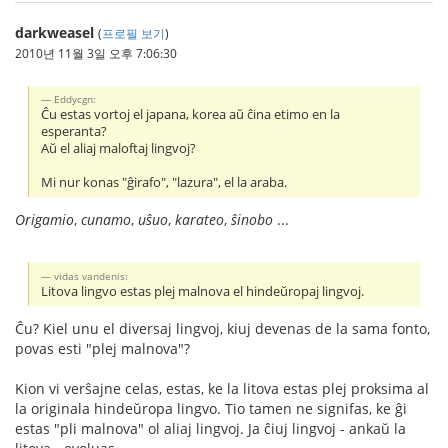
darkweasel
(
프로필 보기
)
2010년 11월 3일 오후 7:06:30
Eddycgn:
Ĉu estas vortoj el japana, korea aŭ ĉina etimo en la
esperanta?
Aŭ el aliaj maloftaj lingvoj?
Mi nur konas "ĝirafo", "lazura", el la araba.
Origamio
,
cunamo
,
uŝuo
,
karateo
,
ŝinobo
...
vidas vandenis:
Litova lingvo estas plej malnova el hindeŭropaj lingvoj.
Ĉu? Kiel unu el diversaj lingvoj, kiuj devenas de la sama fonto,
povas esti "plej malnova"?
Kion vi verŝajne celas, estas, ke la litova estas plej proksima al
la originala hindeŭropa lingvo. Tio tamen ne signifas, ke ĝi
estas "pli malnova" ol aliaj lingvoj. Ja ĉiuj lingvoj - ankaŭ la