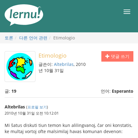
본
문
메
으
뉴
로
토론
다른 언어 관련
Etimologio
Etimologio
댓글 쓰기
글쓴이:
Altebrilas
, 2010
년 10월 31일
글:
19
언어:
Esperanto
Altebrilas
(
프로필 보기
)
2010년 10월 31일 오전 10:12:01
Mi ŝatus diskuti tiun temon kun alilingvanoj, ĉar oni konstatis,
ke multaj vortoj ofte malsimilaj havas komunan devenon: