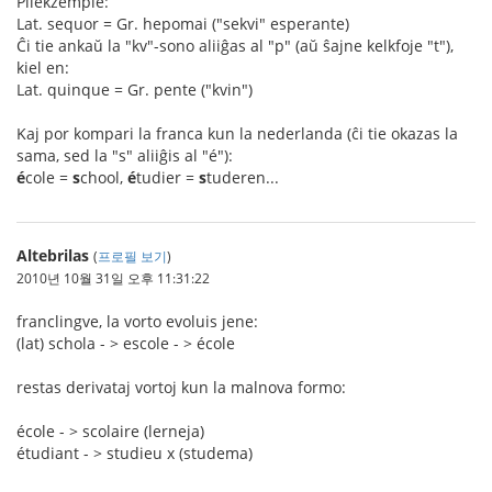
Pliekzemple:
Lat. sequor = Gr. hepomai ("sekvi" esperante)
Ĉi tie ankaŭ la "kv"-sono aliiĝas al "p" (aŭ ŝajne kelkfoje "t"),
kiel en:
Lat. quinque = Gr. pente ("kvin")
Kaj por kompari la franca kun la nederlanda (ĉi tie okazas la
sama, sed la "s" aliiĝis al "é"):
é
cole =
s
chool,
é
tudier =
s
tuderen...
Altebrilas
(
프로필 보기
)
2010년 10월 31일 오후 11:31:22
franclingve, la vorto evoluis jene:
(lat) schola - > escole - > école
restas derivataj vortoj kun la malnova formo:
école - > scolaire (lerneja)
étudiant - > studieu x (studema)