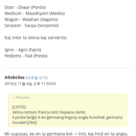
Door - Dvaar (Pordo)
Medium - Maadhyam (Medio)
Wagon - Waahan (Vagono)
Serpent - Sarpa (Serpento)
Kaj inter la latina kaj sanskrito:
Ignis - Agni (Fajro)
Ped(em) - Pad (Piedo)
Altebrilas
(
프로필 보기
)
2010년 11월 6일 오후 11:59:03
Mutusen:
[LISTO]
latina
centum
, franca
cent
, hispana
ciento
,
k
poste fariĝis
h
en ĝermanaj lingvoj: angla
hundred
, germana
hundert
.[/list]
Mi supozas, ke en la germana knt -> hnt, kaj hnd en la angla.