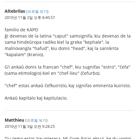
Altebrilas
(
프로필 보기
)
2010년 11월 2일 오후 8:40:57
familio de KAPO
ĝi devenas de la latina "caput" samsignifa, kiu devenas de la
sama hindeŭropa radiko kiel la greka "kephale", la
malnovangla "hafud", kiu donis "head", kaj la sanskrita
"kapalam" (kranio).
G'i ankaŭ donis la francan "chef", kiu sugnifas "estro", "ĉefa"
(sama etimologio) kiel en "chef-lieu" (ĉefurbo).
"chef" estas ankaŭ ĉefkuiristo, kaj signifas eminenta kuiristo.
Ankaŭ kapitalo kaj kapitulacio.
Matthieu
(
프로필 보기
)
2010년 11월 3일 오전 9:28:25
Tiu temo estas tre interesa. Mi ĉiam ĝojas ekscii, ke du vortoj,