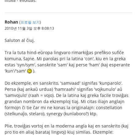
litova - evoluas.
Rohan
(
프로필 보기
)
2010년 11월 3일 오후 8:08:13
Saluton al ĉiuj.
Tra la tuta hind-eŭropa lingvaro rimarkiĝas prefikso sufiĉe
komuna, ŝajne. Mi parolas pri la latina 'con', kiu en la greka
estas 'syn/sym', sanskrite 'sam' kaj perse 'ham' (kaj esperante
'kun'/'sam'
).
Do ekzemple, en sanskrito, 'samvaad' signifas 'kunparolo'.
Persa (kaj ankaŭ urdua) 'hamraahi' signifas 'vojkunulo' aŭ
'samvojulo' (raah = vojo). De la latina kaj greka facile troviĝas
grandan nombron da ekzemploj tiaj. Mi citas iliajn anglajn
formojn ĉi tie ĉar mi ne konas la originalajn: constellation
(stelkunaĵo, stelaro), synergy (kunlaboro?) ktp.
Plie, troviĝas vortoj en la moderna angla kaj en sanskrito (kaj
pro tio en aliaj barataj lingvoj) kiuj similas. Ekzemple: