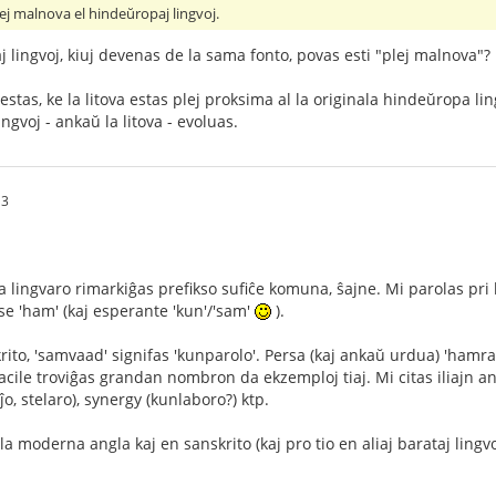
lej malnova el hindeŭropaj lingvoj.
j lingvoj, kiuj devenas de la sama fonto, povas esti "plej malnova"?
 estas, ke la litova estas plej proksima al la originala hindeŭropa li
 lingvoj - ankaŭ la litova - evoluas.
13
 lingvaro rimarkiĝas prefikso sufiĉe komuna, ŝajne. Mi parolas pri la
rse 'ham' (kaj esperante 'kun'/'sam'
).
to, 'samvaad' signifas 'kunparolo'. Persa (kaj ankaŭ urdua) 'hamraah
facile troviĝas grandan nombron da ekzemploj tiaj. Mi citas iliajn an
ĵo, stelaro), synergy (kunlaboro?) ktp.
n la moderna angla kaj en sanskrito (kaj pro tio en aliaj barataj lingv