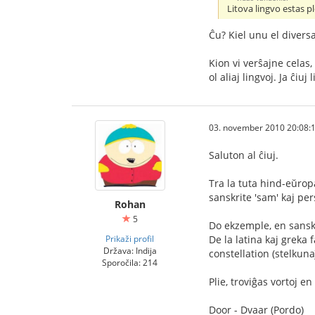
Litova lingvo estas p
Ĉu? Kiel unu el diversa
Kion vi verŝajne celas,
ol aliaj lingvoj. Ja ĉiuj
03. november 2010 20:08:
Saluton al ĉiuj.
Tra la tuta hind-eŭropa
sanskrite 'sam' kaj pe
Rohan
5
Do ekzemple, en sanskri
Prikaži profil
De la latina kaj greka 
Država: Indija
constellation (stelkuna
Sporočila: 214
Plie, troviĝas vortoj e
Door - Dvaar (Pordo)