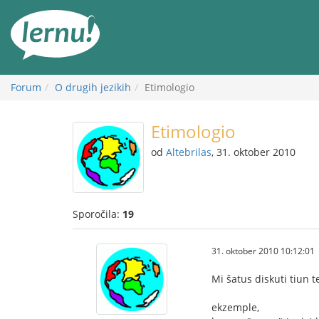
K
vsebini
Forum
O drugih jezikih
Etimologio
Etimologio
od
Altebrilas
, 31. oktober 2010
Sporočila:
19
31. oktober 2010 10:12:01
Mi ŝatus diskuti tiun 
ekzemple,