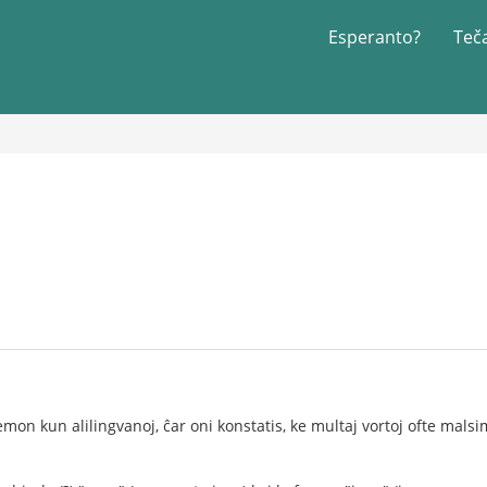
Esperanto?
Teč
temon kun alilingvanoj, ĉar oni konstatis, ke multaj vortoj ofte ma