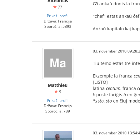
Altebrilas
G'i ankaŭ donis la fran
77
Prikaži profil
"chef" estas ankaŭ ĉefk
Država: Francija
Sporočila: 5393
Ankaŭ kapitalo kaj kapi
03. november 2010 09:28:
Tiu temo estas tre inte
Ekzemple la franca
cen
[LISTO]
Matthieu
latina
centum
, franca
c
9
k
poste fariĝis
h
en ĝer
Prikaži profil
*sъto
,
sto
en ĉiuj moder
Država: Francija
Sporočila: 789
03. november 2010 13:54: