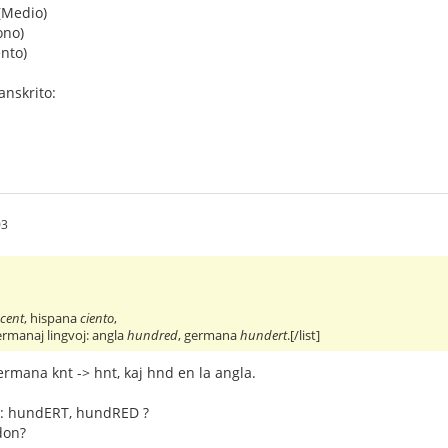
Medio)
ono)
nto)
sanskrito:
03
a
cent
, hispana
ciento
,
rmanaj lingvoj: angla
hundred
, germana
hundert
.[/list]
ermana knt -> hnt, kaj hnd en la angla.
non: hundERT, hundRED ?
don?