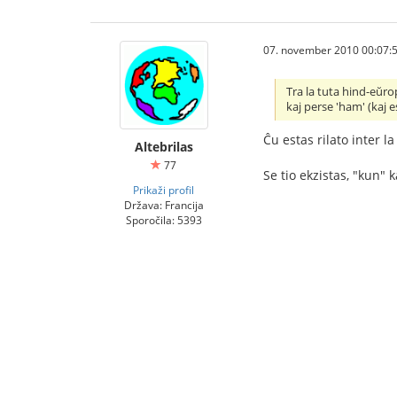
07. november 2010 00:07:
Tra la tuta hind-eŭrop
kaj perse 'ham' (kaj 
Ĉu estas rilato inter 
Altebrilas
77
Se tio ekzistas, "kun" 
Prikaži profil
Država: Francija
Sporočila: 5393