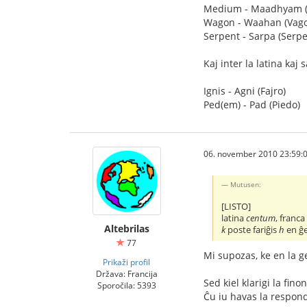
Medium - Maadhyam (
Wagon - Waahan (Vag
Serpent - Sarpa (Serpe
Kaj inter la latina kaj 
Ignis - Agni (Fajro)
Ped(em) - Pad (Piedo)
06. november 2010 23:59:
Mutusen:
[LISTO]
latina
centum
, franc
Altebrilas
k
poste fariĝis
h
en ĝe
77
Mi supozas, ke en la g
Prikaži profil
Država: Francija
Sed kiel klarigi la fi
Sporočila: 5393
Ĉu iu havas la respon