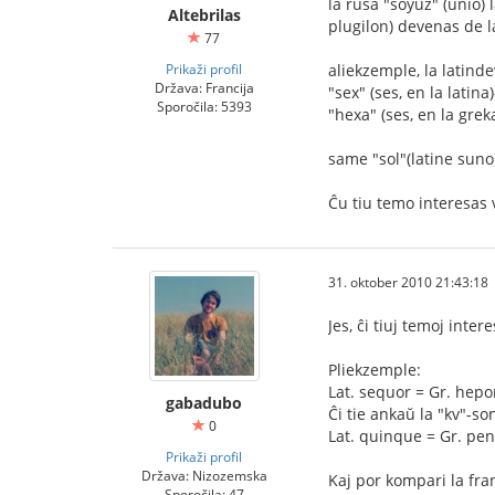
la rusa "soyuz" (unio) 
Altebrilas
plugilon) devenas de 
77
Prikaži profil
aliekzemple, la latind
Država: Francija
"sex" (ses, en la latina
Sporočila: 5393
"hexa" (ses, en la gre
same "sol"(latine suno)
Ĉu tiu temo interesas 
31. oktober 2010 21:43:18
Jes, ĉi tiuj temoj inter
Pliekzemple:
Lat. sequor = Gr. hepo
gabadubo
Ĉi tie ankaŭ la "kv"-son
0
Lat. quinque = Gr. pent
Prikaži profil
Država: Nizozemska
Kaj por kompari la fran
Sporočila: 47