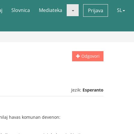
aj
Slovnica
Mediateka
SL
Prijava
Odgovori
Jezik:
Esperanto
lsimilaj havas komunan devenon: