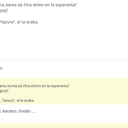
ana, korea aŭ ĉina etimo en la esperanta?
gvoj?
"lazura", el la araba.
30
pana, korea aŭ ĉina etimo en la esperanta?
ngvoj?
 "lazura", el la araba.
o
,
karateo
,
ŝinobo
...