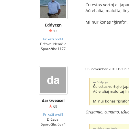
Ĉu estas vortoj el jap
Aŭ el aliaj maloftaj lin
Mi nur konas "ĝirafo", 
Eddycgn
12
Prikaži profil
Država: Nemčija
Sporočila: 1177
03. november 2010 19:06:
Eddycgn:
Ĉu estas vortoj el ja
Aŭ el aliaj maloftaj li
darkweasel
Mi nur konas "ĝirafo",
69
Origamio
,
cunamo
,
uŝu
Prikaži profil
Država:
Sporočila: 6374
vidas vandenis: