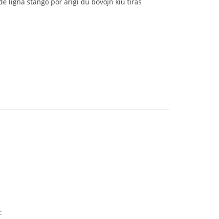
 de ligna stango por arigi du bovojn kiu tiras
: