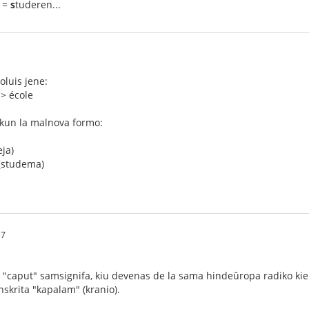
r =
s
tuderen...
oluis jene:
 > école
j kun la malnova formo:
eja)
 (studema)
57
a "caput" samsignifa, kiu devenas de la sama hindeŭropa radiko kiel
nskrita "kapalam" (kranio).