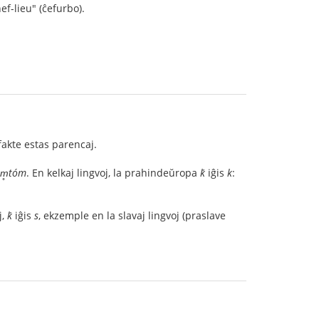
ef-lieu" (ĉefurbo).
 fakte estas parencaj.
m̥tóm
. En kelkaj lingvoj, la prahindeŭropa
ḱ
iĝis
k
:
j,
ḱ
iĝis
s
, ekzemple en la slavaj lingvoj (praslave