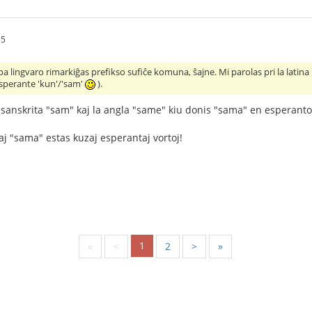
55
a lingvaro rimarkiĝas prefikso sufiĉe komuna, ŝajne. Mi parolas pri la latina '
esperante 'kun'/'sam'
).
la sanskrita "sam" kaj la angla "same" kiu donis "sama" en esperanto
kaj "sama" estas kuzaj esperantaj vortoj!
1
«
<
2
>
»