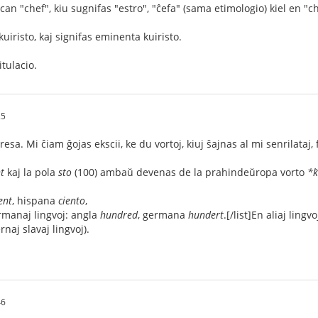
can "chef", kiu sugnifas "estro", "ĉefa" (sama etimologio) kiel en "ch
uiristo, kaj signifas eminenta kuiristo.
tulacio.
25
resa. Mi ĉiam ĝojas ekscii, ke du vortoj, kiuj ŝajnas al mi senrilataj,
t
kaj la pola
sto
(100) ambaŭ devenas de la prahindeŭropa vorto
*ḱ
ent
, hispana
ciento
,
manaj lingvoj: angla
hundred
, germana
hundert
.[/list]En aliaj lingvo
naj slavaj lingvoj).
46