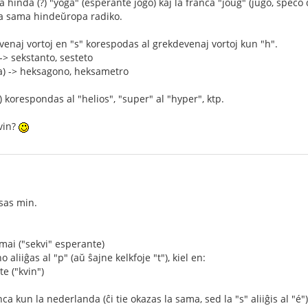
la hinda (?) "yoga" (esperante jogo) kaj la franca "joug" (jugo, speco
la sama hindeŭropa radiko.
evenaj vortoj en "s" korespodas al grekdevenaj vortoj kun "h".
)-> sekstanto, sesteto
ka) -> heksagono, heksametro
 korespondas al "helios", "super" al "hyper", ktp.
vin?
esas min.
mai ("sekvi" esperante)
o aliiĝas al "p" (aŭ ŝajne kelkfoje "t"), kiel en:
e ("kvin")
ca kun la nederlanda (ĉi tie okazas la sama, sed la "s" aliiĝis al "é")