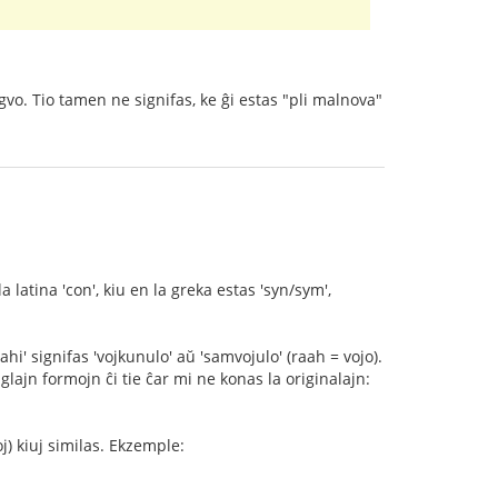
ngvo. Tio tamen ne signifas, ke ĝi estas "pli malnova"
 latina 'con', kiu en la greka estas 'syn/sym',
i' signifas 'vojkunulo' aŭ 'samvojulo' (raah = vojo).
glajn formojn ĉi tie ĉar mi ne konas la originalajn:
oj) kiuj similas. Ekzemple: