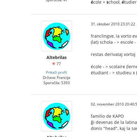
é
cole =
s
chool,
é
tudie
31. oktober 2010 23:31:22
franclingve, la vorto ev
(lat) schola - > escole -
restas derivataj vorto
Altebrilas
77
école - > scolaire (lern
Prikaži profil
étudiant - > studieu x
Država: Francija
Sporočila: 5393
02. november 2010 20:40:
familio de KAPO
ĝi devenas de la latin
donis "head", kaj la sa