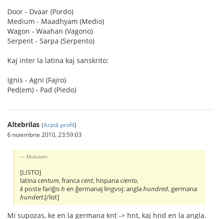
Door - Dvaar (Pordo)
Medium - Maadhyam (Medio)
Wagon - Waahan (Vagono)
Serpent - Sarpa (Serpento)
Kaj inter la latina kaj sanskrito:
Ignis - Agni (Fajro)
Ped(em) - Pad (Piedo)
Altebrilas
(
Arată profil
)
6 noiembrie 2010, 23:59:03
Mutusen:
[LISTO]
latina
centum
, franca
cent
, hispana
ciento
,
k
poste fariĝis
h
en ĝermanaj lingvoj: angla
hundred
, germana
hundert
.[/list]
Mi supozas, ke en la germana knt -> hnt, kaj hnd en la angla.