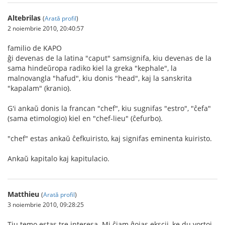
Altebrilas
(
Arată profil
)
2 noiembrie 2010, 20:40:57
familio de KAPO
ĝi devenas de la latina "caput" samsignifa, kiu devenas de la
sama hindeŭropa radiko kiel la greka "kephale", la
malnovangla "hafud", kiu donis "head", kaj la sanskrita
"kapalam" (kranio).
G'i ankaŭ donis la francan "chef", kiu sugnifas "estro", "ĉefa"
(sama etimologio) kiel en "chef-lieu" (ĉefurbo).
"chef" estas ankaŭ ĉefkuiristo, kaj signifas eminenta kuiristo.
Ankaŭ kapitalo kaj kapitulacio.
Matthieu
(
Arată profil
)
3 noiembrie 2010, 09:28:25
Tiu temo estas tre interesa. Mi ĉiam ĝojas ekscii, ke du vortoj,