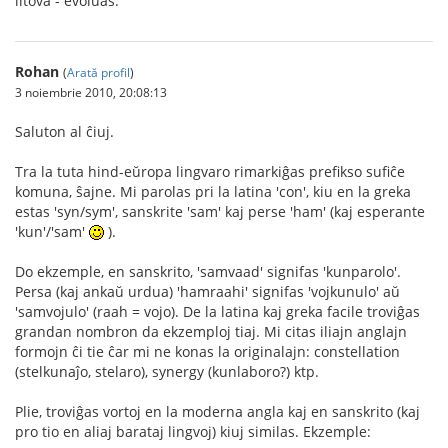
litova - evoluas.
Rohan
(
Arată profil
)
3 noiembrie 2010, 20:08:13
Saluton al ĉiuj.
Tra la tuta hind-eŭropa lingvaro rimarkiĝas prefikso sufiĉe
komuna, ŝajne. Mi parolas pri la latina 'con', kiu en la greka
estas 'syn/sym', sanskrite 'sam' kaj perse 'ham' (kaj esperante
'kun'/'sam'
).
Do ekzemple, en sanskrito, 'samvaad' signifas 'kunparolo'.
Persa (kaj ankaŭ urdua) 'hamraahi' signifas 'vojkunulo' aŭ
'samvojulo' (raah = vojo). De la latina kaj greka facile troviĝas
grandan nombron da ekzemploj tiaj. Mi citas iliajn anglajn
formojn ĉi tie ĉar mi ne konas la originalajn: constellation
(stelkunaĵo, stelaro), synergy (kunlaboro?) ktp.
Plie, troviĝas vortoj en la moderna angla kaj en sanskrito (kaj
pro tio en aliaj barataj lingvoj) kiuj similas. Ekzemple: