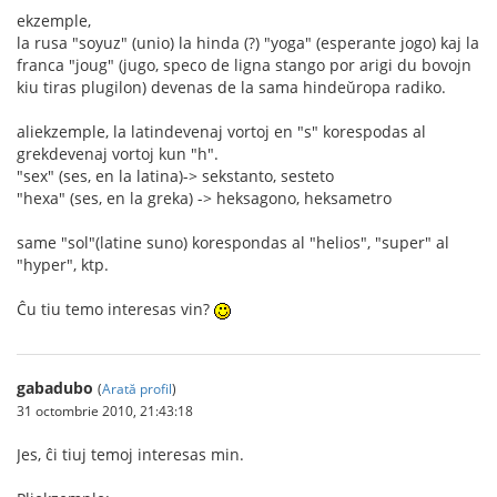
ekzemple,
la rusa "soyuz" (unio) la hinda (?) "yoga" (esperante jogo) kaj la
franca "joug" (jugo, speco de ligna stango por arigi du bovojn
kiu tiras plugilon) devenas de la sama hindeŭropa radiko.
aliekzemple, la latindevenaj vortoj en "s" korespodas al
grekdevenaj vortoj kun "h".
"sex" (ses, en la latina)-> sekstanto, sesteto
"hexa" (ses, en la greka) -> heksagono, heksametro
same "sol"(latine suno) korespondas al "helios", "super" al
"hyper", ktp.
Ĉu tiu temo interesas vin?
gabadubo
(
Arată profil
)
31 octombrie 2010, 21:43:18
Jes, ĉi tiuj temoj interesas min.