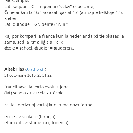
Pliekzemple:
Lat. sequor = Gr. hepomai ("sekvi" esperante)
Ĉi tie ankaŭ la "kv"-sono aliiĝas al "p" (aŭ ŝajne kelkfoje "t"),
kiel en:
Lat. quinque = Gr. pente ("kvin")
Kaj por kompari la franca kun la nederlanda (ĉi tie okazas la
sama, sed la "s" aliiĝis al "é"):
é
cole =
s
chool,
é
tudier =
s
tuderen...
Altebrilas
(
Arată profil
)
31 octombrie 2010, 23:31:22
franclingve, la vorto evoluis jene:
(lat) schola - > escole - > école
restas derivataj vortoj kun la malnova formo:
école - > scolaire (lerneja)
étudiant - > studieu x (studema)