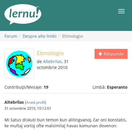
Mergi
la
Meni
conținut
Forum
Despre alte limbi
Etimologio
Etimologio
Răspunde
de
Altebrilas
, 31
octombrie 2010
Contribuții/Mesaje:
19
Limbă:
Esperanto
Altebrilas
(
Arată profil
)
31 octombrie 2010, 10:12:01
Mi ŝatus diskuti tiun temon kun alilingvanoj, ĉar oni konstatis,
ke multaj vortoj ofte malsimilaj havas komunan devenon: