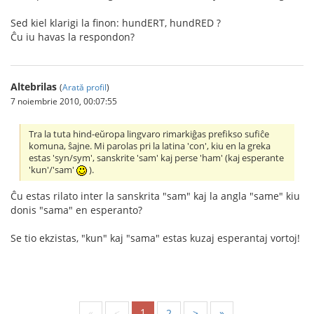
Sed kiel klarigi la finon: hundERT, hundRED ?
Ĉu iu havas la respondon?
Altebrilas
(
Arată profil
)
7 noiembrie 2010, 00:07:55
Tra la tuta hind-eŭropa lingvaro rimarkiĝas prefikso sufiĉe
komuna, ŝajne. Mi parolas pri la latina 'con', kiu en la greka
estas 'syn/sym', sanskrite 'sam' kaj perse 'ham' (kaj esperante
'kun'/'sam'
).
Ĉu estas rilato inter la sanskrita "sam" kaj la angla "same" kiu
donis "sama" en esperanto?
Se tio ekzistas, "kun" kaj "sama" estas kuzaj esperantaj vortoj!
1
«
<
2
>
»