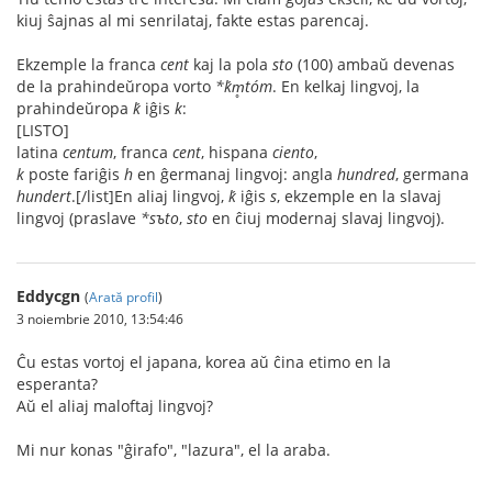
kiuj ŝajnas al mi senrilataj, fakte estas parencaj.
Ekzemple la franca
cent
kaj la pola
sto
(100) ambaŭ devenas
de la prahindeŭropa vorto
*ḱm̥tóm
. En kelkaj lingvoj, la
prahindeŭropa
ḱ
iĝis
k
:
[LISTO]
latina
centum
, franca
cent
, hispana
ciento
,
k
poste fariĝis
h
en ĝermanaj lingvoj: angla
hundred
, germana
hundert
.[/list]En aliaj lingvoj,
ḱ
iĝis
s
, ekzemple en la slavaj
lingvoj (praslave
*sъto
,
sto
en ĉiuj modernaj slavaj lingvoj).
Eddycgn
(
Arată profil
)
3 noiembrie 2010, 13:54:46
Ĉu estas vortoj el japana, korea aŭ ĉina etimo en la
esperanta?
Aŭ el aliaj maloftaj lingvoj?
Mi nur konas "ĝirafo", "lazura", el la araba.