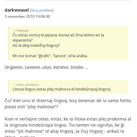
darkweasel
(
Visa profilen
)
3 november 2010 19:06:30
Eddycgn:
Ĉu estas vortoj el japana, korea aŭ ĉina etimo en la
esperanta?
Aŭ el aliaj maloftaj lingvoj?
Mi nur konas "ĝirafo", "lazura", el la araba.
Origamio
,
cunamo
,
uŝuo
,
karateo
,
ŝinobo
...
vidas vandenis:
Litova lingvo estas plej malnova el hindeŭropaj lingvoj.
Ĉu? Kiel unu el diversaj lingvoj, kiuj devenas de la sama fonto,
povas esti "plej malnova"?
Kion vi verŝajne celas, estas, ke la litova estas plej proksima al
la originala hindeŭropa lingvo. Tio tamen ne signifas, ke ĝi
estas "pli malnova" ol aliaj lingvoj. Ja ĉiuj lingvoj - ankaŭ la