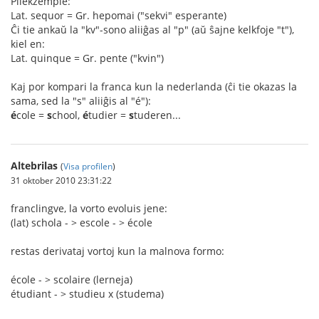
Pliekzemple:
Lat. sequor = Gr. hepomai ("sekvi" esperante)
Ĉi tie ankaŭ la "kv"-sono aliiĝas al "p" (aŭ ŝajne kelkfoje "t"),
kiel en:
Lat. quinque = Gr. pente ("kvin")
Kaj por kompari la franca kun la nederlanda (ĉi tie okazas la
sama, sed la "s" aliiĝis al "é"):
é
cole =
s
chool,
é
tudier =
s
tuderen...
Altebrilas
(
Visa profilen
)
31 oktober 2010 23:31:22
franclingve, la vorto evoluis jene:
(lat) schola - > escole - > école
restas derivataj vortoj kun la malnova formo:
école - > scolaire (lerneja)
étudiant - > studieu x (studema)