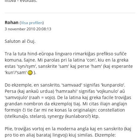
litova - evoluas.
Rohan
(
Visa profilen
)
3 november 2010 20:08:13
Saluton al ĉiuj.
Tra la tuta hind-eŭropa lingvaro rimarkiĝas prefikso sufiĉe
komuna, ŝajne. Mi parolas pri la latina 'con', kiu en la greka
estas 'syn/sym', sanskrite 'sam' kaj perse 'ham' (kaj esperante
'kun'/'sam'
).
Do ekzemple, en sanskrito, 'samvaad' signifas 'kunparolo'.
Persa (kaj ankaŭ urdua) 'hamraahi' signifas 'vojkunulo' aŭ
'samvojulo' (raah = vojo). De la latina kaj greka facile troviĝas
grandan nombron da ekzemploj tiaj. Mi citas iliajn anglajn
formojn ĉi tie ĉar mi ne konas la originalajn: constellation
(stelkunaĵo, stelaro), synergy (kunlaboro?) ktp.
Plie, troviĝas vortoj en la moderna angla kaj en sanskrito (kaj
pro tio en aliaj barataj lingvoj) kiuj similas. Ekzemple: