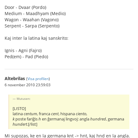
Door - Dvaar (Pordo)
Medium - Maadhyam (Medio)
Wagon - Waahan (Vagono)
Serpent - Sarpa (Serpento)
Kaj inter la latina kaj sanskrito:
Ignis - Agni (Fajro)
Ped(em) - Pad (Piedo)
Altebrilas
(
Visa profilen
)
6 november 2010 23:59:03
Mutusen:
[LISTO]
latina
centum
, franca
cent
, hispana
ciento
,
k
poste fariĝis
h
en ĝermanaj lingvoj: angla
hundred
, germana
hundert
.[/list]
Mi supozas, ke en la germana knt -> hnt, kaj hnd en la angla.