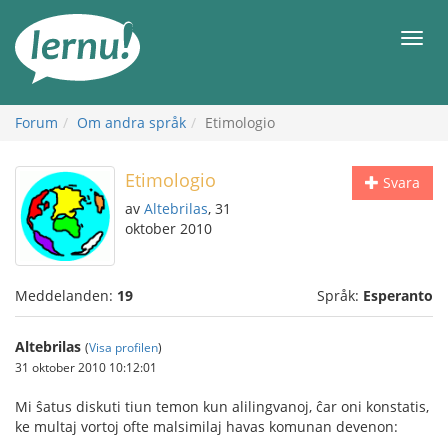
Till
sidans
Meny
innehåll
Forum
Om andra språk
Etimologio
Etimologio
Svara
av
Altebrilas
, 31
oktober 2010
Meddelanden:
19
Språk:
Esperanto
Altebrilas
(
Visa profilen
)
31 oktober 2010 10:12:01
Mi ŝatus diskuti tiun temon kun alilingvanoj, ĉar oni konstatis,
ke multaj vortoj ofte malsimilaj havas komunan devenon: