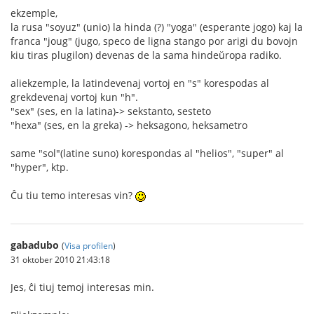
ekzemple,
la rusa "soyuz" (unio) la hinda (?) "yoga" (esperante jogo) kaj la
franca "joug" (jugo, speco de ligna stango por arigi du bovojn
kiu tiras plugilon) devenas de la sama hindeŭropa radiko.
aliekzemple, la latindevenaj vortoj en "s" korespodas al
grekdevenaj vortoj kun "h".
"sex" (ses, en la latina)-> sekstanto, sesteto
"hexa" (ses, en la greka) -> heksagono, heksametro
same "sol"(latine suno) korespondas al "helios", "super" al
"hyper", ktp.
Ĉu tiu temo interesas vin?
gabadubo
(
Visa profilen
)
31 oktober 2010 21:43:18
Jes, ĉi tiuj temoj interesas min.