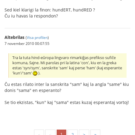
Sed kiel klarigi la finon: hundERT, hundRED ?
Ĉu iu havas la respondon?
Altebrilas
(
Visa profilen
)
7 november 2010 00:07:55
Tra la tuta hind-eŭropa lingvaro rimarkiĝas prefikso sufiĉe
komuna, ŝajne. Mi parolas pri la latina 'con', kiu en la greka
estas 'syn/sym', sanskrite 'sam' kaj perse 'ham' (kaj esperante
'kun'/'sam'
).
Ĉu estas rilato inter la sanskrita "sam" kaj la angla "same" kiu
donis "sama" en esperanto?
Se tio ekzistas, "kun" kaj "sama" estas kuzaj esperantaj vortoj!
1
«
<
2
>
»