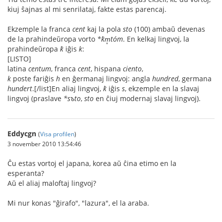
kiuj ŝajnas al mi senrilataj, fakte estas parencaj.
Ekzemple la franca
cent
kaj la pola
sto
(100) ambaŭ devenas
de la prahindeŭropa vorto
*ḱm̥tóm
. En kelkaj lingvoj, la
prahindeŭropa
ḱ
iĝis
k
:
[LISTO]
latina
centum
, franca
cent
, hispana
ciento
,
k
poste fariĝis
h
en ĝermanaj lingvoj: angla
hundred
, germana
hundert
.[/list]En aliaj lingvoj,
ḱ
iĝis
s
, ekzemple en la slavaj
lingvoj (praslave
*sъto
,
sto
en ĉiuj modernaj slavaj lingvoj).
Eddycgn
(
Visa profilen
)
3 november 2010 13:54:46
Ĉu estas vortoj el japana, korea aŭ ĉina etimo en la
esperanta?
Aŭ el aliaj maloftaj lingvoj?
Mi nur konas "ĝirafo", "lazura", el la araba.