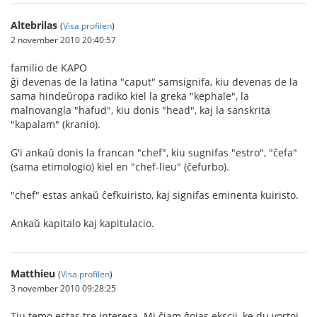
Altebrilas
(
Visa profilen
)
2 november 2010 20:40:57
familio de KAPO
ĝi devenas de la latina "caput" samsignifa, kiu devenas de la
sama hindeŭropa radiko kiel la greka "kephale", la
malnovangla "hafud", kiu donis "head", kaj la sanskrita
"kapalam" (kranio).
G'i ankaŭ donis la francan "chef", kiu sugnifas "estro", "ĉefa"
(sama etimologio) kiel en "chef-lieu" (ĉefurbo).
"chef" estas ankaŭ ĉefkuiristo, kaj signifas eminenta kuiristo.
Ankaŭ kapitalo kaj kapitulacio.
Matthieu
(
Visa profilen
)
3 november 2010 09:28:25
Tiu temo estas tre interesa. Mi ĉiam ĝojas ekscii, ke du vortoj,