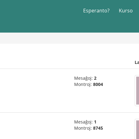
Esperanto?
Kurso
L
Mesaĝoj:
2
Montroj:
8004
Mesaĝoj:
1
Montroj:
8745