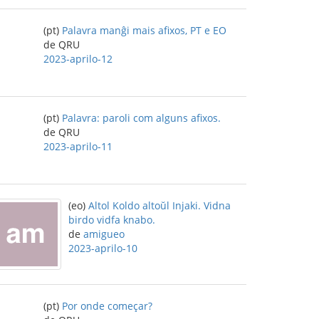
(pt)
Palavra manĝi mais afixos, PT e EO
de QRU
2023-aprilo-12
(pt)
Palavra: paroli com alguns afixos.
de QRU
2023-aprilo-11
(eo)
Altol Koldo altoŭl Injaki. Vidna
birdo vidfa knabo.
de
amigueo
2023-aprilo-10
(pt)
Por onde começar?