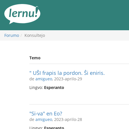
Al
la
enhavo
Forumo
Konsultejo
Temo
" UŜI frapis la pordon. Ŝi eniris.
de
amigueo
, 2023-aprilo-29
Lingvo:
Esperanto
"Si-va" en Eo?
de
amigueo
, 2023-aprilo-28
Lingvo:
Esperanto