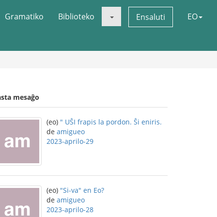
Gramatiko
Biblioteko
EO
Ensaluti
asta mesaĝo
(eo)
" UŜI frapis la pordon. Ŝi eniris.
de
amigueo
2023-aprilo-29
(eo)
"Si-va" en Eo?
de
amigueo
2023-aprilo-28