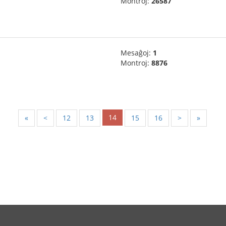
Montroj:
26587
Mesaĝoj:
1
Montroj:
8876
14
«
<
12
13
15
16
>
»