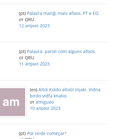
(pt)
Palavra manĝi mais afixos, PT e EO
от QRU
12 април 2023
(pt)
Palavra: paroli com alguns afixos.
от QRU
11 април 2023
(eo)
Altol Koldo altoŭl Injaki. Vidna
birdo vidfa knabo.
от
amigueo
10 април 2023
(pt)
Por onde começar?