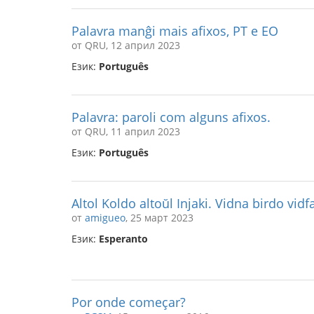
Palavra manĝi mais afixos, PT e EO
от QRU, 12 април 2023
Език:
Português
Palavra: paroli com alguns afixos.
от QRU, 11 април 2023
Език:
Português
Altol Koldo altoŭl Injaki. Vidna birdo vid
от
amigueo
, 25 март 2023
Език:
Esperanto
Por onde começar?