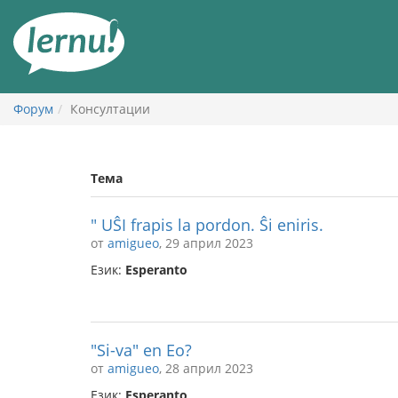
Към
съдържанието
Форум
Консултации
Тема
" UŜI frapis la pordon. Ŝi eniris.
от
amigueo
, 29 април 2023
Език:
Esperanto
"Si-va" en Eo?
от
amigueo
, 28 април 2023
Език:
Esperanto