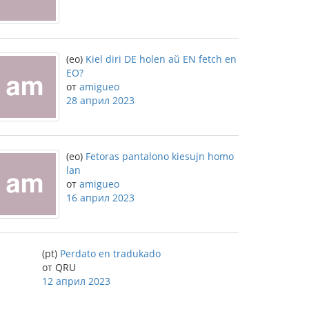
(eo)
Kiel diri DE holen aŭ EN fetch en
EO?
от
amigueo
28 април 2023
(eo)
Fetoras pantalono kiesujn homo
lan
от
amigueo
16 април 2023
(pt)
Perdato en tradukado
от QRU
12 април 2023