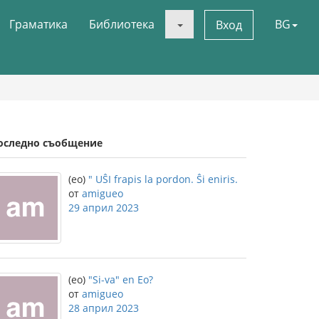
Граматика
Библиотека
BG
Вход
оследно съобщение
(eo)
" UŜI frapis la pordon. Ŝi eniris.
от
amigueo
29 април 2023
(eo)
"Si-va" en Eo?
от
amigueo
28 април 2023