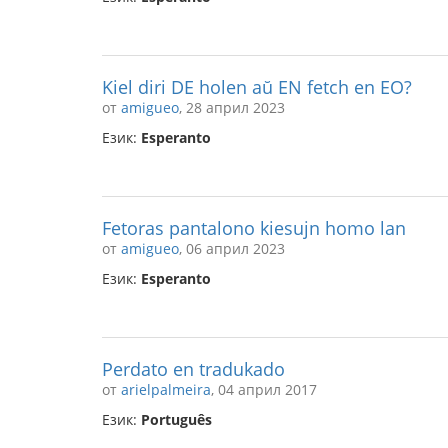
Kiel diri DE holen aŭ EN fetch en EO?
от
amigueo
, 28 април 2023
Език:
Esperanto
Fetoras pantalono kiesujn homo lan
от
amigueo
, 06 април 2023
Език:
Esperanto
Perdato en tradukado
от
arielpalmeira
, 04 април 2017
Език:
Português