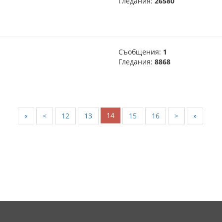
Гледания:
26580
Съобщения:
1
Гледания:
8868
14
«
<
12
13
15
16
>
»