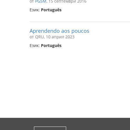
от
PGSM
, 15 септември 2016
Език:
Português
Aprendendo aos poucos
от QRU, 10 април 2023
Език:
Português