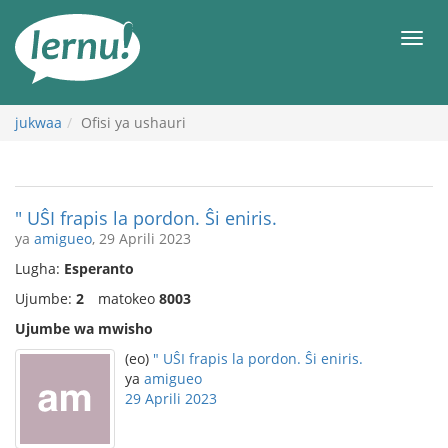
Kwa
maudhui
orod
jukwaa
Ofisi ya ushauri
" UŜI frapis la pordon. Ŝi eniris.
ya
amigueo
, 29 Aprili 2023
Lugha:
Esperanto
Ujumbe:
2
matokeo
8003
Ujumbe wa mwisho
(eo)
" UŜI frapis la pordon. Ŝi eniris.
ya
amigueo
29 Aprili 2023