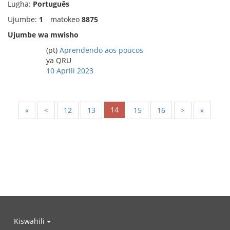
Lugha:
Português
Ujumbe:
1
matokeo
8875
Ujumbe wa mwisho
(pt)
Aprendendo aos poucos
ya QRU
10 Aprili 2023
14
«
<
12
13
15
16
>
»
Kiswahili