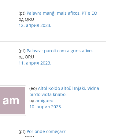
(pt)
Palavra manĝi mais afixos, PT e EO
од QRU
12. април 2023.
(pt)
Palavra: paroli com alguns afixos.
од QRU
11. април 2023.
(eo)
Altol Koldo altoŭl Injaki. Vidna
birdo vidfa knabo.
од
amigueo
10. април 2023.
(pt)
Por onde começar?