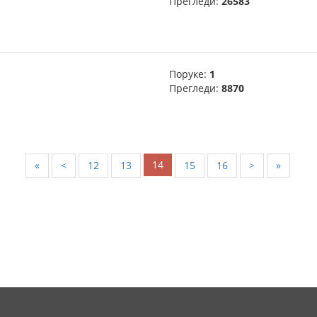
Прегледи:
26583
Поруке:
1
Прегледи:
8870
14
«
<
12
13
15
16
>
»