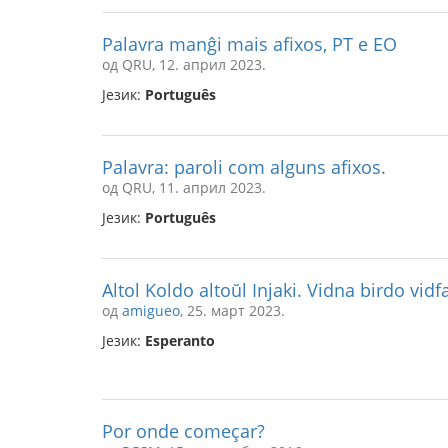
Palavra manĝi mais afixos, PT e EO
од QRU, 12. април 2023.
Језик:
Português
Palavra: paroli com alguns afixos.
од QRU, 11. април 2023.
Језик:
Português
Altol Koldo altoŭl Injaki. Vidna birdo vid
од
amigueo
, 25. март 2023.
Језик:
Esperanto
Por onde começar?