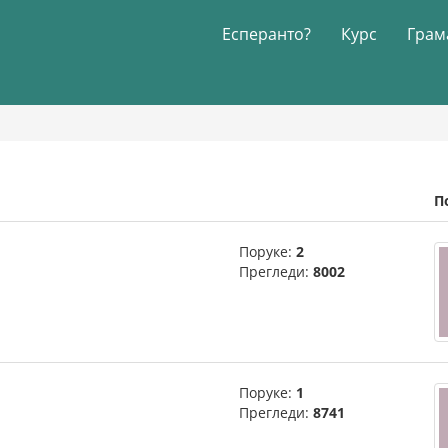
Есперанто?
Курс
Грам
П
Поруке:
2
Прегледи:
8002
Поруке:
1
Прегледи:
8741