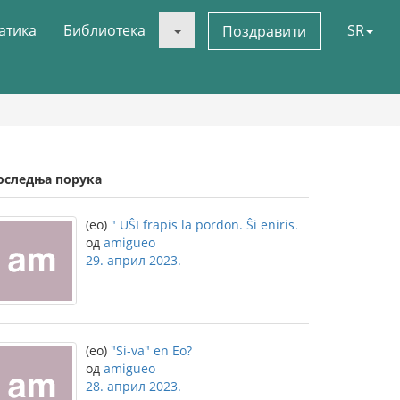
атика
Библиотека
SR
Поздравити
оследња порука
(eo)
" UŜI frapis la pordon. Ŝi eniris.
од
amigueo
29. април 2023.
(eo)
"Si-va" en Eo?
од
amigueo
28. април 2023.