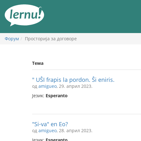
У
садржају
Форум
Просторија за договоре
Тема
" UŜI frapis la pordon. Ŝi eniris.
од
amigueo
, 29. април 2023.
Језик:
Esperanto
"Si-va" en Eo?
од
amigueo
, 28. април 2023.
Језик:
Esperanto