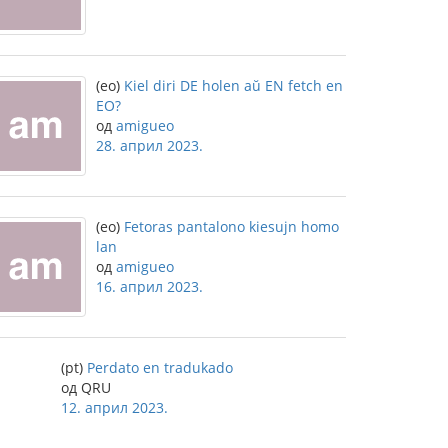
(eo)
Kiel diri DE holen aŭ EN fetch en
EO?
од
amigueo
28. април 2023.
(eo)
Fetoras pantalono kiesujn homo
lan
од
amigueo
16. април 2023.
(pt)
Perdato en tradukado
од QRU
12. април 2023.