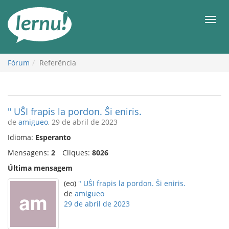
Ir
ao
Men
conteúdo
Fórum
Referência
" UŜI frapis la pordon. Ŝi eniris.
de
amigueo
, 29 de abril de 2023
Idioma:
Esperanto
Mensagens:
2
Cliques:
8026
Última mensagem
(eo)
" UŜI frapis la pordon. Ŝi eniris.
de
amigueo
29 de abril de 2023