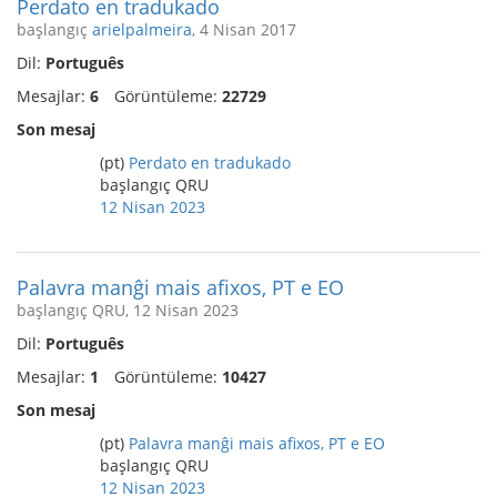
Perdato en tradukado
başlangıç
arielpalmeira
, 4 Nisan 2017
Dil:
Português
Mesajlar:
6
Görüntüleme:
22729
Son mesaj
(pt)
Perdato en tradukado
başlangıç QRU
12 Nisan 2023
Palavra manĝi mais afixos, PT e EO
başlangıç QRU, 12 Nisan 2023
Dil:
Português
Mesajlar:
1
Görüntüleme:
10427
Son mesaj
(pt)
Palavra manĝi mais afixos, PT e EO
başlangıç QRU
12 Nisan 2023