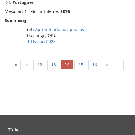
Dil:
Português
Mesajlar:
1
Görüntüleme:
8876
Son mesaj
(pt)
Aprendendo aos poucos
başlangıç QRU
10 Nisan 2023
14
«
<
12
13
15
16
>
»
Türkçe