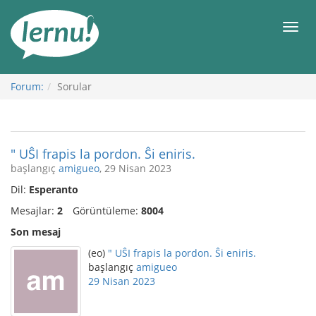
İçerik
Görüntüleme
Men
Forum:
Sorular
" UŜI frapis la pordon. Ŝi eniris.
başlangıç
amigueo
, 29 Nisan 2023
Dil:
Esperanto
Mesajlar:
2
Görüntüleme:
8004
Son mesaj
(eo)
" UŜI frapis la pordon. Ŝi eniris.
başlangıç
amigueo
29 Nisan 2023