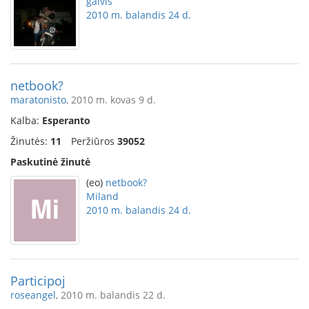
galvis
2010 m. balandis 24 d.
netbook?
maratonisto
, 2010 m. kovas 9 d.
Kalba:
Esperanto
Žinutės:
11
Peržiūros
39052
Paskutinė žinutė
(eo)
netbook?
Miland
2010 m. balandis 24 d.
Participoj
roseangel
, 2010 m. balandis 22 d.