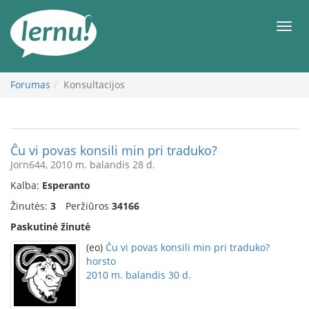
Į
turinį
Meni
Forumas
Konsultacijos
Ĉu vi povas konsili min pri traduko?
Jorn644, 2010 m. balandis 28 d.
Kalba:
Esperanto
Žinutės:
3
Peržiūros
34166
Paskutinė žinutė
(eo)
Ĉu vi povas konsili min pri traduko?
horsto
2010 m. balandis 30 d.