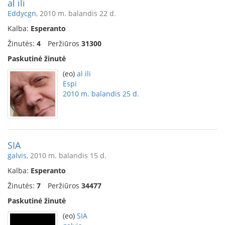
al ili
Eddycgn
, 2010 m. balandis 22 d.
Kalba:
Esperanto
Žinutės:
4
Peržiūros
31300
Paskutinė žinutė
(eo)
al ili
Espi
2010 m. balandis 25 d.
SIA
galvis
, 2010 m. balandis 15 d.
Kalba:
Esperanto
Žinutės:
7
Peržiūros
34477
Paskutinė žinutė
(eo)
SIA