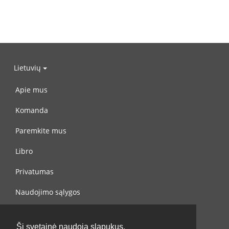
Lietuvių
Apie mus
Komanda
Paremkite mus
Libro
Privatumas
Naudojimo sąlygos
Susisiekite su mumis
Ši svetainė naudoja slapukus.