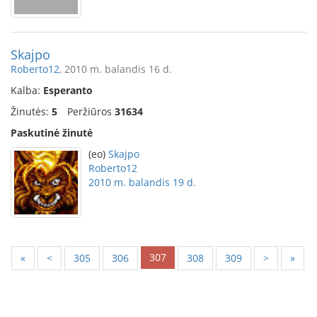
Skajpo
Roberto12
, 2010 m. balandis 16 d.
Kalba:
Esperanto
Žinutės:
5
Peržiūros
31634
Paskutinė žinutė
(eo)
Skajpo
Roberto12
2010 m. balandis 19 d.
307
«
<
305
306
308
309
>
»