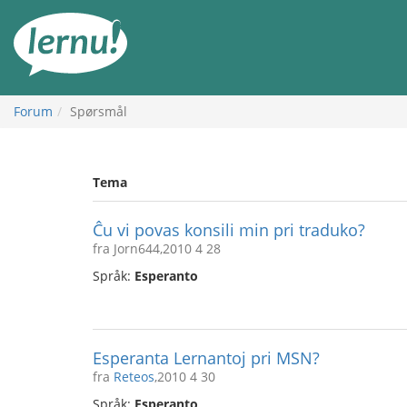
Til
innholdet
Forum
Spørsmål
Tema
Ĉu vi povas konsili min pri traduko?
fra Jorn644,2010 4 28
Språk:
Esperanto
Esperanta Lernantoj pri MSN?
fra
Reteos
,2010 4 30
Språk:
Esperanto