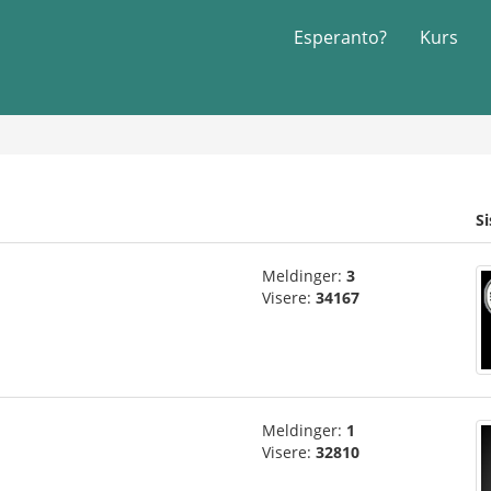
Esperanto?
Kurs
S
Meldinger:
3
Visere:
34167
Meldinger:
1
Visere:
32810