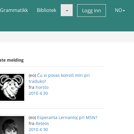
Grammatikk
Bibliotek
NO
Logg inn
iste melding
(eo)
Ĉu vi povas konsili min pri
traduko?
fra
horsto
2010 4 30
(eo)
Esperanta Lernantoj pri MSN?
fra
Reteos
2010 4 30