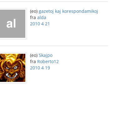
(eo)
gazetoj kaj korespondamikoj
fra
alda
2010 4 21
(eo)
Skajpo
fra
Roberto12
2010 4 19