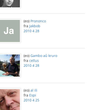
(eo)
Prononco
fra
Jakbob
2010 4 28
(eo)
Gambo aŭ kruro
fra
cellus
2010 4 28
(eo)
al ili
fra
Espi
2010 4 25