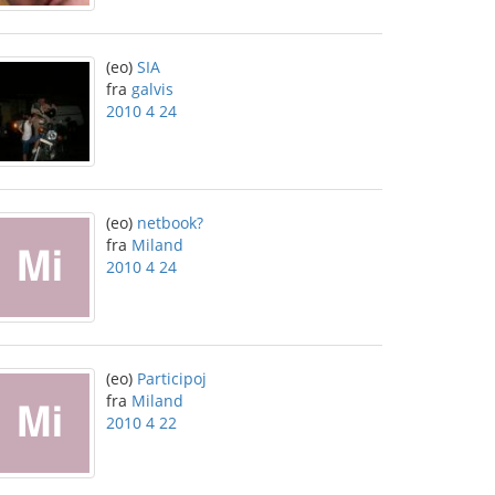
(eo)
SIA
fra
galvis
2010 4 24
(eo)
netbook?
fra
Miland
2010 4 24
(eo)
Participoj
fra
Miland
2010 4 22