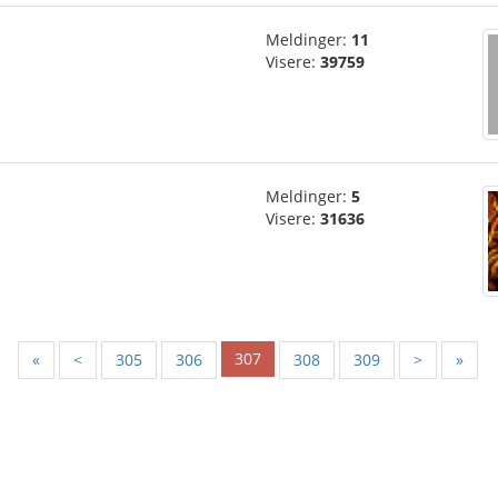
Meldinger:
11
Visere:
39759
Meldinger:
5
Visere:
31636
307
«
<
305
306
308
309
>
»