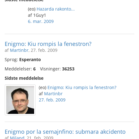
(eo)
Hazarda rakonto...
af 1Guy1
6. mar. 2009
Enigmo: Kiu rompis la fenestron?
af
Martinbr
, 27. feb. 2009
Sprog:
Esperanto
Meddelelser:
6
Visninger:
36253
Sidste meddelelse
(eo)
Enigmo: Kiu rompis la fenestron?
af
Martinbr
27. feb. 2009
Enigmo por la semajnfino: submara akcidento
af
Miland
, 21. feb. 2009