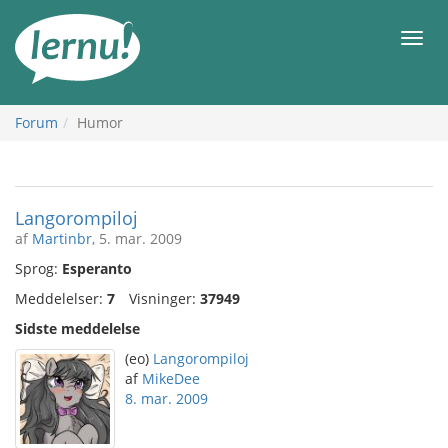
Til
indholdet
Men
Forum
Humor
Langorompiloj
af
Martinbr
, 5. mar. 2009
Sprog:
Esperanto
Meddelelser:
7
Visninger:
37949
Sidste meddelelse
(eo)
Langorompiloj
af
MikeDee
8. mar. 2009