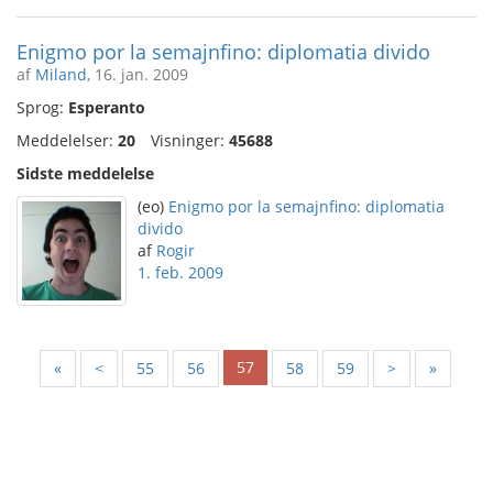
Enigmo por la semajnfino: diplomatia divido
af
Miland
, 16. jan. 2009
Sprog:
Esperanto
Meddelelser:
20
Visninger:
45688
Sidste meddelelse
(eo)
Enigmo por la semajnfino: diplomatia
divido
af
Rogir
1. feb. 2009
57
«
<
55
56
58
59
>
»