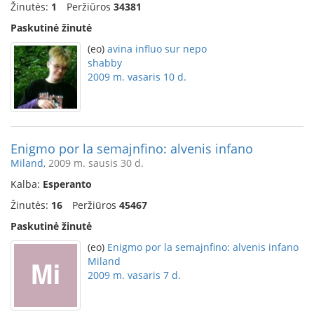
Žinutės:
1
Peržiūros
34381
Paskutinė žinutė
(eo)
avina influo sur nepo
shabby
2009 m. vasaris 10 d.
Enigmo por la semajnfino: alvenis infano
Miland
, 2009 m. sausis 30 d.
Kalba:
Esperanto
Žinutės:
16
Peržiūros
45467
Paskutinė žinutė
(eo)
Enigmo por la semajnfino: alvenis infano
Miland
2009 m. vasaris 7 d.