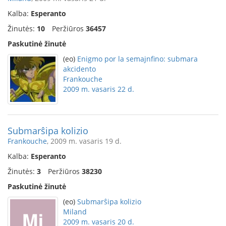
Kalba:
Esperanto
Žinutės:
10
Peržiūros
36457
Paskutinė žinutė
(eo)
Enigmo por la semajnfino: submara
akcidento
Frankouche
2009 m. vasaris 22 d.
Submarŝipa kolizio
Frankouche
, 2009 m. vasaris 19 d.
Kalba:
Esperanto
Žinutės:
3
Peržiūros
38230
Paskutinė žinutė
(eo)
Submarŝipa kolizio
Miland
2009 m. vasaris 20 d.