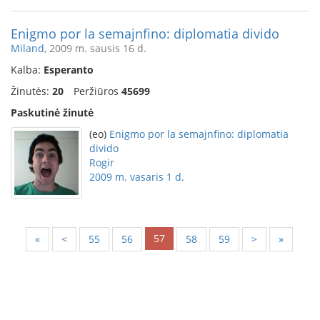
Enigmo por la semajnfino: diplomatia divido
Miland
, 2009 m. sausis 16 d.
Kalba:
Esperanto
Žinutės:
20
Peržiūros
45699
Paskutinė žinutė
(eo)
Enigmo por la semajnfino: diplomatia
divido
Rogir
2009 m. vasaris 1 d.
57
«
<
55
56
58
59
>
»