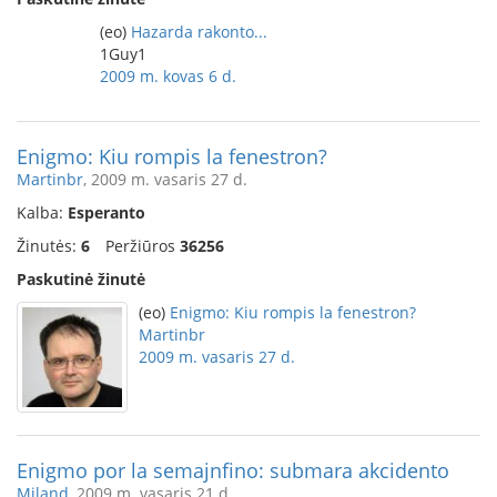
(eo)
Hazarda rakonto...
1Guy1
2009 m. kovas 6 d.
Enigmo: Kiu rompis la fenestron?
Martinbr
, 2009 m. vasaris 27 d.
Kalba:
Esperanto
Žinutės:
6
Peržiūros
36256
Paskutinė žinutė
(eo)
Enigmo: Kiu rompis la fenestron?
Martinbr
2009 m. vasaris 27 d.
Enigmo por la semajnfino: submara akcidento
Miland
, 2009 m. vasaris 21 d.