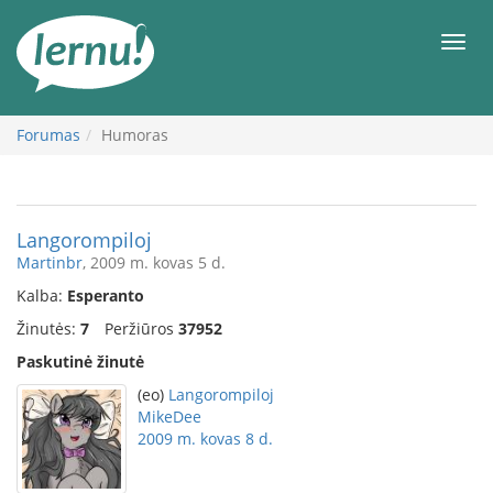
Į
turinį
Meni
Forumas
Humoras
Langorompiloj
Martinbr
, 2009 m. kovas 5 d.
Kalba:
Esperanto
Žinutės:
7
Peržiūros
37952
Paskutinė žinutė
(eo)
Langorompiloj
MikeDee
2009 m. kovas 8 d.