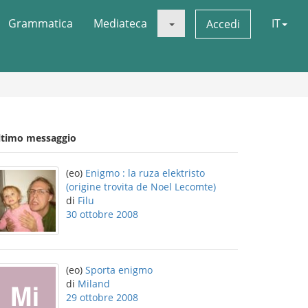
Grammatica
Mediateca
IT
Accedi
ltimo messaggio
(eo)
Enigmo : la ruza elektristo
(origine trovita de Noel Lecomte)
di
Filu
30 ottobre 2008
(eo)
Sporta enigmo
di
Miland
29 ottobre 2008