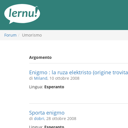
Vai
all’indice
Forum
Umorismo
Argomento
Enigmo : la ruza elektristo (origine trovi
di
Miland
, 10 ottobre 2008
Lingua:
Esperanto
Sporta enigmo
di
dobri
, 28 ottobre 2008
Lingua:
Esperanto