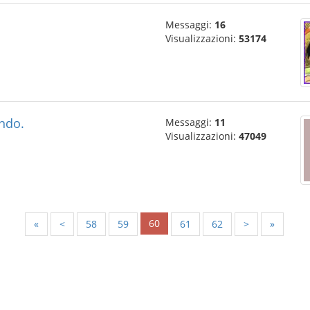
Messaggi:
16
Visualizzazioni:
53174
ndo.
Messaggi:
11
Visualizzazioni:
47049
60
«
<
58
59
61
62
>
»