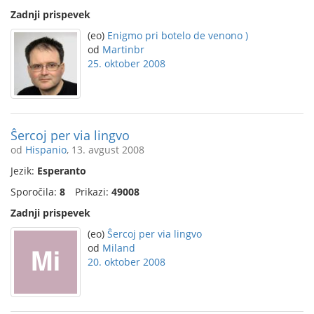
Zadnji prispevek
(eo)
Enigmo pri botelo de venono )
od
Martinbr
25. oktober 2008
Ŝercoj per via lingvo
od
Hispanio
, 13. avgust 2008
Jezik:
Esperanto
Sporočila:
8
Prikazi:
49008
Zadnji prispevek
(eo)
Ŝercoj per via lingvo
od
Miland
20. oktober 2008