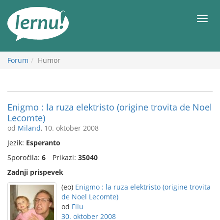
K
vsebini
Meni
Forum
Humor
Enigmo : la ruza elektristo (origine trovita de Noel
Lecomte)
od
Miland
, 10. oktober 2008
Jezik:
Esperanto
Sporočila:
6
Prikazi:
35040
Zadnji prispevek
(eo)
Enigmo : la ruza elektristo (origine trovita
de Noel Lecomte)
od
Filu
30. oktober 2008