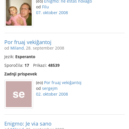
(eo)
Enigmo: ne estas novaĝo
od
Filu
07. oktober 2008
Por fruaj vekiĝantoj
od
Miland
, 28. september 2008
Jezik:
Esperanto
Sporočila:
17
Prikazi:
48539
Zadnji prispevek
(eo)
Por fruaj vekiĝantoj
od
sergejm
02. oktober 2008
Enigmo: Je via sano