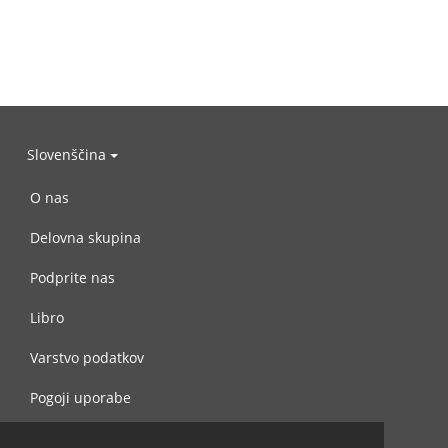
Slovenščina
O nas
Delovna skupina
Podprite nas
Libro
Varstvo podatkov
Pogoji uporabe
Navežite stik z nami