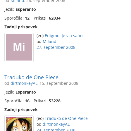
od
Miland
, 26. september 2008
Jezik:
Esperanto
Sporočila:
12
Prikazi:
62034
Zadnji prispevek
(eo)
Enigmo: Je via sano
od
Miland
27. september 2008
Traduko de One Piece
od
dirtmonkeyAL
, 15. september 2008
Jezik:
Esperanto
Sporočila:
16
Prikazi:
53228
Zadnji prispevek
(eo)
Traduko de One Piece
od
dirtmonkeyAL
24. september 2008