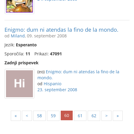
Enigmo: dum ni atendas la fino de la mondo.
od
Miland
, 09. september 2008
Jezik:
Esperanto
Sporočila:
11
Prikazi:
47091
Zadnji prispevek
(eo)
Enigmo: dum ni atendas la fino de la
mondo.
od
Hispanio
23. september 2008
60
«
<
58
59
61
62
>
»