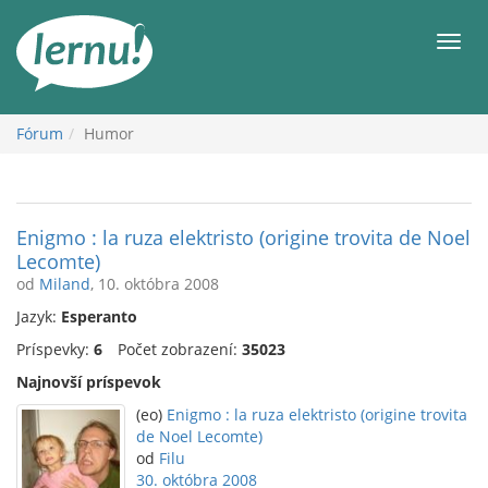
Späť
na
Men
obsah
Fórum
Humor
Enigmo : la ruza elektristo (origine trovita de Noel
Lecomte)
od
Miland
, 10. októbra 2008
Jazyk:
Esperanto
Príspevky:
6
Počet zobrazení:
35023
Najnovší príspevok
(eo)
Enigmo : la ruza elektristo (origine trovita
de Noel Lecomte)
od
Filu
30. októbra 2008