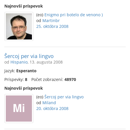
Najnovší príspevok
(eo)
Enigmo pri botelo de venono )
od
Martinbr
25. októbra 2008
Ŝercoj per via lingvo
od
Hispanio
, 13. augusta 2008
Jazyk:
Esperanto
Príspevky:
8
Počet zobrazení:
48970
Najnovší príspevok
(eo)
Ŝercoj per via lingvo
od
Miland
20. októbra 2008