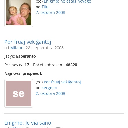
(eo)
Enigmo: ne estas novaĝo
od
Filu
7. októbra 2008
Por fruaj vekiĝantoj
od
Miland
, 28. septembra 2008
Jazyk:
Esperanto
Príspevky:
17
Počet zobrazení:
48520
Najnovší príspevok
(eo)
Por fruaj vekiĝantoj
od
sergejm
2. októbra 2008
Enigmo: Je via sano