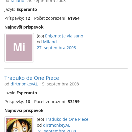
od
Miland
, 26. septembra 2008
Jazyk:
Esperanto
Príspevky:
12
Počet zobrazení:
61954
Najnovší príspevok
(eo)
Enigmo: Je via sano
od
Miland
27. septembra 2008
Traduko de One Piece
od
dirtmonkeyAL
, 15. septembra 2008
Jazyk:
Esperanto
Príspevky:
16
Počet zobrazení:
53199
Najnovší príspevok
(eo)
Traduko de One Piece
od
dirtmonkeyAL
24. septembra 2008