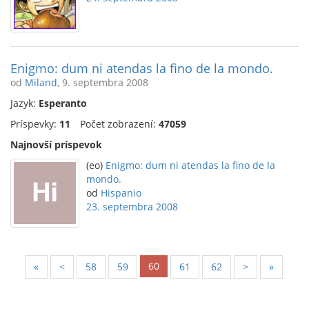
Enigmo: dum ni atendas la fino de la mondo.
od
Miland
, 9. septembra 2008
Jazyk:
Esperanto
Príspevky:
11
Počet zobrazení:
47059
Najnovší príspevok
(eo)
Enigmo: dum ni atendas la fino de la
mondo.
od
Hispanio
23. septembra 2008
60
«
<
58
59
61
62
>
»