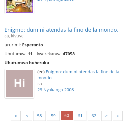
Enigmo: dum ni atendas la fino de la mondo.
ca, kivuye
ururimi:
Esperanto
Ubutumwa
11
Ivyerekanwa
47058
Ubutumwa buheruka
(eo)
Enigmo: dum ni atendas la fino de la
mondo.
ca
23 Nyakanga 2008
60
«
<
58
59
61
62
>
»