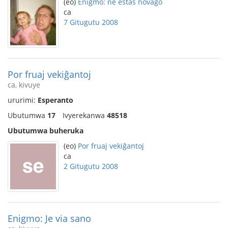
(eo)
Enigmo: ne estas novaĝo
ca
7 Gitugutu 2008
Por fruaj vekiĝantoj
ca, kivuye
ururimi:
Esperanto
Ubutumwa
17
Ivyerekanwa
48518
Ubutumwa buheruka
(eo)
Por fruaj vekiĝantoj
ca
2 Gitugutu 2008
Enigmo: Je via sano