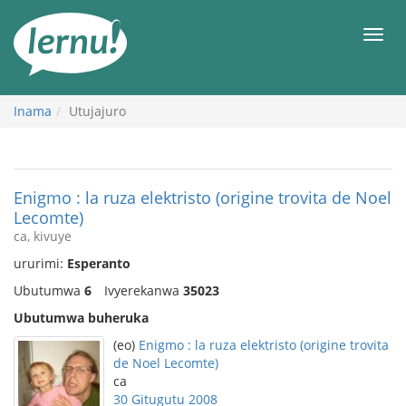
Ku
rupapuro
Urut
rw'ibirimwo
Inama
Utujajuro
Enigmo : la ruza elektristo (origine trovita de Noel
Lecomte)
ca, kivuye
ururimi:
Esperanto
Ubutumwa
6
Ivyerekanwa
35023
Ubutumwa buheruka
(eo)
Enigmo : la ruza elektristo (origine trovita
de Noel Lecomte)
ca
30 Gitugutu 2008