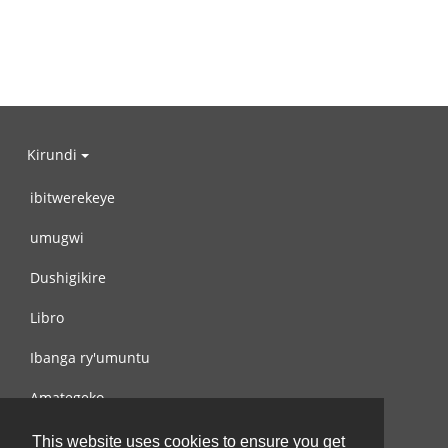
Kirundi
ibitwerekeye
umugwi
Dushigikire
Libro
Ibanga ry'umuntu
Amategeko
Turondere
This website uses cookies to ensure you get