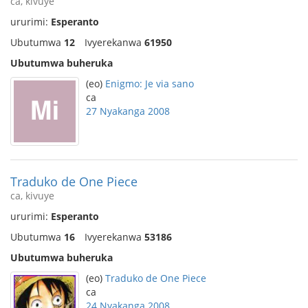
ca, kivuye
ururimi:
Esperanto
Ubutumwa
12
Ivyerekanwa
61950
Ubutumwa buheruka
(eo)
Enigmo: Je via sano
ca
27 Nyakanga 2008
Traduko de One Piece
ca, kivuye
ururimi:
Esperanto
Ubutumwa
16
Ivyerekanwa
53186
Ubutumwa buheruka
(eo)
Traduko de One Piece
ca
24 Nyakanga 2008