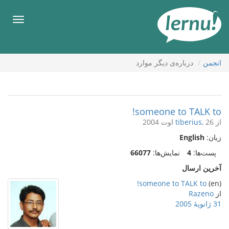
رود
ه
فهرس
حتوا
انجمن
درباره‌ی دیگر موارد
someone to TALK to!
از
, 26 اوت 2004
tiberius
زبان:
English
پست‌ها:
4
نمایش‌ها:
66077
آخرین ارسال
someone to TALK to!
(en)
از
Razeno
31 ژانویهٔ 2005