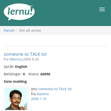
Til
innholdet
Meny
Forum
Om alt annet
someone to TALK to!
fra
tiberius
,2004 8 26
Språk:
English
Meldinger:
4
Visere:
66096
Siste melding
(en)
someone to TALK to!
fra
Razeno
2005 1 31