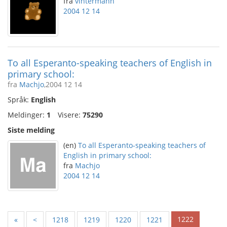
fra
vintermann
2004 12 14
To all Esperanto-speaking teachers of English in
primary school:
fra
Machjo
,2004 12 14
Språk:
English
Meldinger:
1
Visere:
75290
Siste melding
(en)
To all Esperanto-speaking teachers of
English in primary school:
fra
Machjo
2004 12 14
1222
«
<
1218
1219
1220
1221