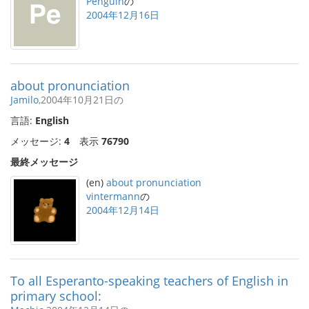
Penguin
の
2004年12月16日
about pronunciation
Jamilo
,2004年10月21日の
言語:
English
メッセージ:
4
表示
76790
最終メッセージ
(en)
about pronunciation
vintermann
の
2004年12月14日
To all Esperanto-speaking teachers of English in
primary school: