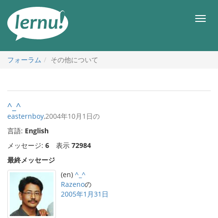
目
次
メ
へ
ニ
ュ
ー
フォーラム
その他について
^_^
easternboy
,2004年10月1日の
言語:
English
メッセージ:
6
表示
72984
最終メッセージ
(en)
^_^
Razeno
の
2005年1月31日