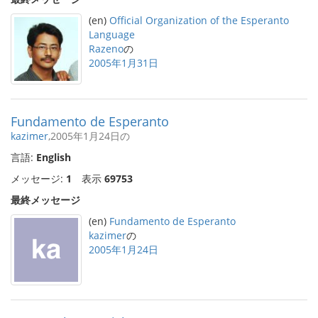
(en)
Official Organization of the Esperanto
Language
Razeno
の
2005年1月31日
Fundamento de Esperanto
kazimer
,2005年1月24日の
言語:
English
メッセージ:
1
表示
69753
最終メッセージ
(en)
Fundamento de Esperanto
kazimer
の
2005年1月24日