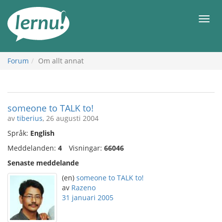
Till
sidans
Meny
innehåll
Forum
Om allt annat
someone to TALK to!
av
tiberius
, 26 augusti 2004
Språk:
English
Meddelanden:
4
Visningar:
66046
Senaste meddelande
(en)
someone to TALK to!
av
Razeno
31 januari 2005