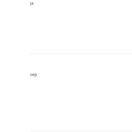
ja
sep