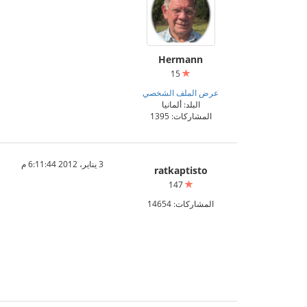
Hermann
15
عرض الملف الشخصي
البلد: ألمانيا
المشاركات: 1395
3 يناير، 2012 6:11:44 م
ratkaptisto
147
المشاركات: 14654