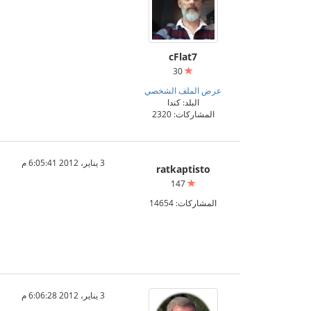
cFlat7
30
عرض الملف الشخصي
البلد: كندا
المشاركات: 2320
3 يناير، 2012 6:05:41 م
ratkaptisto
147
المشاركات: 14654
3 يناير، 2012 6:06:28 م