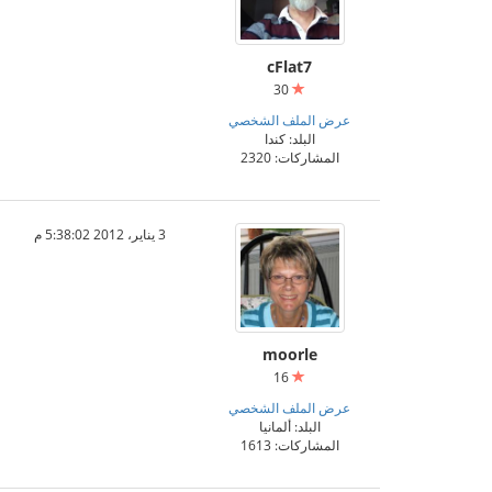
cFlat7
30
عرض الملف الشخصي
البلد: كندا
المشاركات: 2320
3 يناير، 2012 5:38:02 م
moorle
16
عرض الملف الشخصي
البلد: ألمانيا
المشاركات: 1613