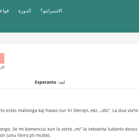
الاسبرانتو؟
الدورة
قواعد
الر
لغة:
Esperanto
o estas mallonga kaj havas nur tri literojn, ekz. „ido“. La dua vorto 
 longo. Se mi komencus kun la vorto „mi” la sekvanta ludanto devus sk
n (unu litero pli multe).