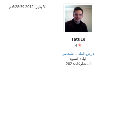
3 يناير، 2012 6:28:39 م
TatuLe
4
عرض الملف الشخصي
البلد: السويد
المشاركات: 202