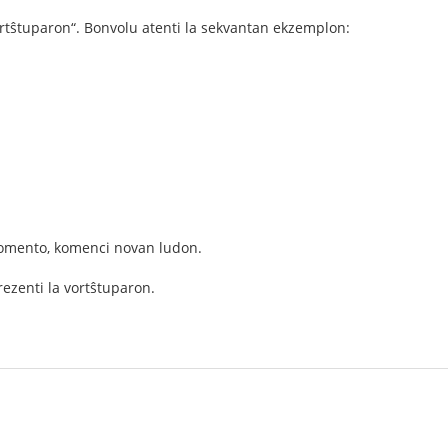
vortŝtuparon“. Bonvolu atenti la sekvantan ekzemplon:
 momento, komenci novan ludon.
prezenti la vortŝtuparon.