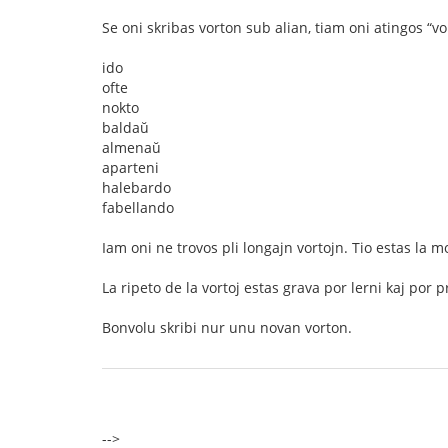
Se oni skribas vorton sub alian, tiam oni atingos “
ido
ofte
nokto
baldaŭ
almenaŭ
aparteni
halebardo
fabellando
Iam oni ne trovos pli longajn vortojn. Tio estas la
La ripeto de la vortoj estas grava por lerni kaj por 
Bonvolu skribi nur unu novan vorton.
-->