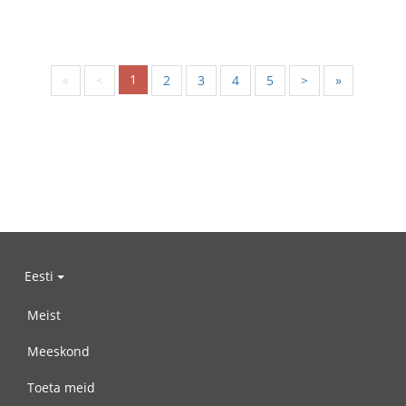
1
«
<
2
3
4
5
>
»
Eesti
Meist
Meeskond
Toeta meid