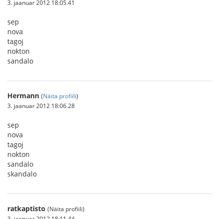
3. jaanuar 2012 18:05.41
sep
nova
tagoj
nokton
sandalo
Hermann
(
Näita profiili
)
3. jaanuar 2012 18:06.28
sep
nova
tagoj
nokton
sandalo
skandalo
ratkaptisto
(Näita profiili)
3. jaanuar 2012 18:11.44