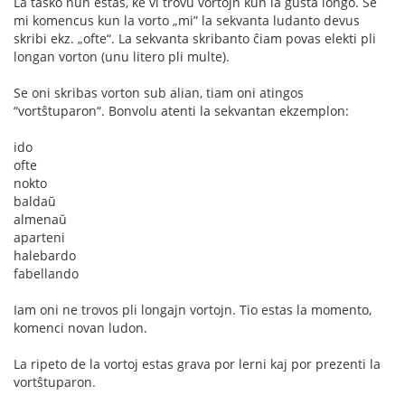
La tasko nun estas, ke vi trovu vortojn kun la ĝusta longo. Se
mi komencus kun la vorto „mi” la sekvanta ludanto devus
skribi ekz. „ofte“. La sekvanta skribanto ĉiam povas elekti pli
longan vorton (unu litero pli multe).
Se oni skribas vorton sub alian, tiam oni atingos
“vortŝtuparon“. Bonvolu atenti la sekvantan ekzemplon:
ido
ofte
nokto
baldaŭ
almenaŭ
aparteni
halebardo
fabellando
Iam oni ne trovos pli longajn vortojn. Tio estas la momento,
komenci novan ludon.
La ripeto de la vortoj estas grava por lerni kaj por prezenti la
vortŝtuparon.