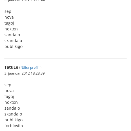
sep
nova
tagoj
nokton
sandalo
skandalo
publikigo
TatuLe
(
Näita profiili
)
3. jaanuar 2012 18:28.39
sep
nova
tagoj
nokton
sandalo
skandalo
publikigo
forblovita