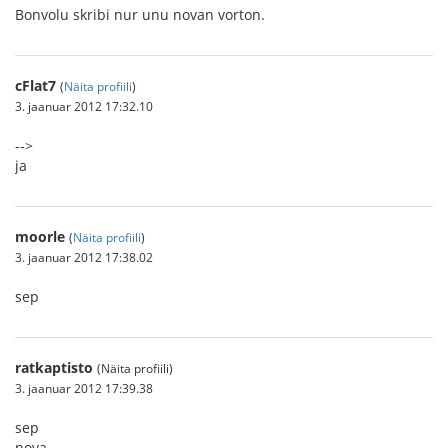
Bonvolu skribi nur unu novan vorton.
cFlat7
(
Näita profiili
)
3. jaanuar 2012 17:32.10
-->
ja
moorle
(
Näita profiili
)
3. jaanuar 2012 17:38.02
sep
ratkaptisto
(Näita profiili)
3. jaanuar 2012 17:39.38
sep
nova