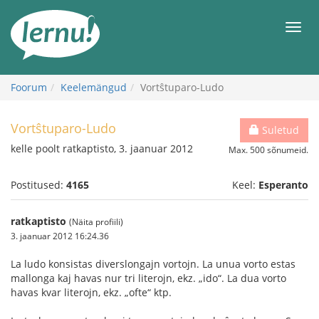
Sisu
juurde
Men
Foorum
Keelemängud
Vortŝtuparo-Ludo
Vortŝtuparo-Ludo
Suletud
kelle poolt ratkaptisto, 3. jaanuar 2012
Max. 500 sõnumeid.
Postitused:
4165
Keel:
Esperanto
ratkaptisto
(Näita profiili)
3. jaanuar 2012 16:24.36
La ludo konsistas diverslongajn vortojn. La unua vorto estas
mallonga kaj havas nur tri literojn, ekz. „ido“. La dua vorto
havas kvar literojn, ekz. „ofte“ ktp.