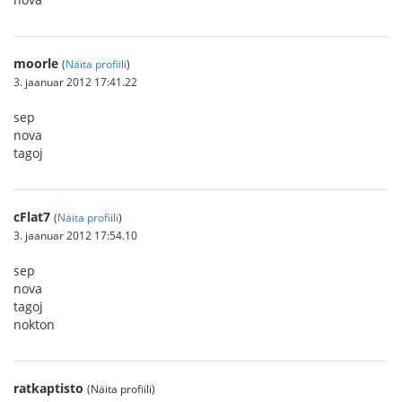
moorle
(
Näita profiili
)
3. jaanuar 2012 17:41.22
sep
nova
tagoj
cFlat7
(
Näita profiili
)
3. jaanuar 2012 17:54.10
sep
nova
tagoj
nokton
ratkaptisto
(Näita profiili)