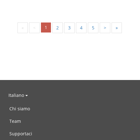
1
«
<
2
3
4
5
>
»
Italiano
Chi siamo
Team
Supportaci