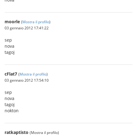
moorle
(
Mostra il profilo
)
03 gennaio 2012 17:41:22
sep
nova
tagoj
cFlat7
(
Mostra il profilo
)
03 gennaio 2012 17:54:10
sep
nova
tagoj
nokton
ratkaptisto
(Mostra il profilo)