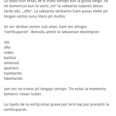
La tasko nun estas, ke vi trovu vortojn kun la ĝusta longo. Se
mi komencus kun la vorto „mi” la sekvanta ludanto devus
skribi ekz. „ofte“. La sekvanta skribanto ĉiam povas elekti pli
longan vorton (unu litero pli multe).
Se oni skribas vorton sub alian, tiam oni atingos
“vortŝtuparon“. Bonvolu atenti la sekvantan ekzemplon:
ido
ofte
nokto
baldaŭ
almenaŭ
aparteni
halebardo
fabellando
Iam oni ne trovos pli longajn vortojn. Tio estas la momento,
komenci novan ludon.
La ripeto de la vortoj estas grava por lerni kaj por prezenti la
vortŝtuparon.