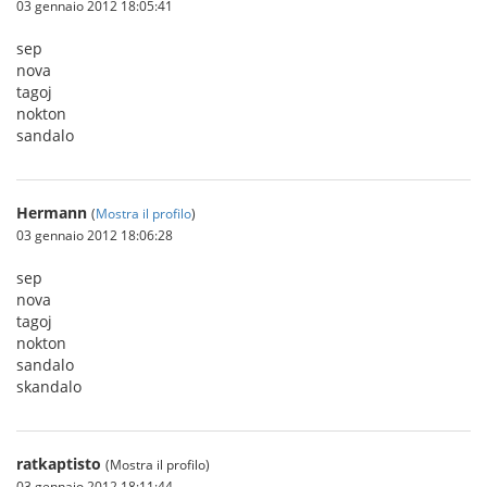
03 gennaio 2012 18:05:41
sep
nova
tagoj
nokton
sandalo
Hermann
(
Mostra il profilo
)
03 gennaio 2012 18:06:28
sep
nova
tagoj
nokton
sandalo
skandalo
ratkaptisto
(Mostra il profilo)
03 gennaio 2012 18:11:44