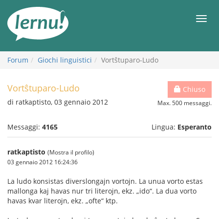
Vai
all’indice
Men
Forum
Giochi linguistici
Vortŝtuparo-Ludo
Vortŝtuparo-Ludo
Chiuso
di ratkaptisto, 03 gennaio 2012
Max. 500 messaggi.
Messaggi:
4165
Lingua:
Esperanto
ratkaptisto
(Mostra il profilo)
03 gennaio 2012 16:24:36
La ludo konsistas diverslongajn vortojn. La unua vorto estas
mallonga kaj havas nur tri literojn, ekz. „ido“. La dua vorto
havas kvar literojn, ekz. „ofte“ ktp.