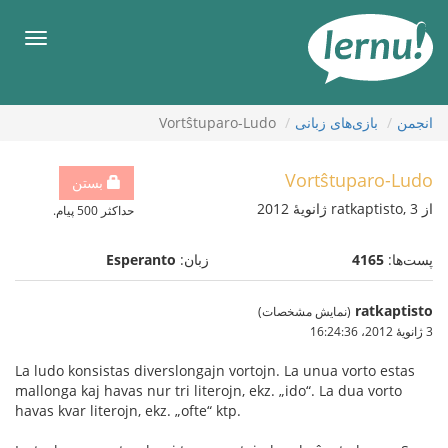
رود
ه
فهرس
حتوا
انجمن
بازی‌های زبانی
Vortŝtuparo-Ludo
Vortŝtuparo-Ludo
بستن
از ratkaptisto, 3 ژانویهٔ 2012
حداکثر 500 پیام.
پست‌ها:
4165
زبان:
Esperanto
ratkaptisto
(نمایش مشخصات)
3 ژانویهٔ 2012،‏ 16:24:36
La ludo konsistas diverslongajn vortojn. La unua vorto estas
mallonga kaj havas nur tri literojn, ekz. „ido“. La dua vorto
havas kvar literojn, ekz. „ofte“ ktp.