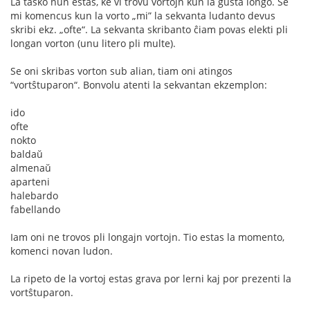
La tasko nun estas, ke vi trovu vortojn kun la ĝusta longo. Se
mi komencus kun la vorto „mi” la sekvanta ludanto devus
skribi ekz. „ofte“. La sekvanta skribanto ĉiam povas elekti pli
longan vorton (unu litero pli multe).
Se oni skribas vorton sub alian, tiam oni atingos
“vortŝtuparon“. Bonvolu atenti la sekvantan ekzemplon:
ido
ofte
nokto
baldaŭ
almenaŭ
aparteni
halebardo
fabellando
Iam oni ne trovos pli longajn vortojn. Tio estas la momento,
komenci novan ludon.
La ripeto de la vortoj estas grava por lerni kaj por prezenti la
vortŝtuparon.