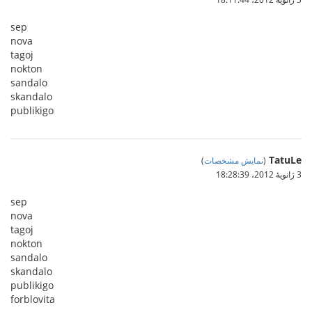
sep
nova
tagoj
nokton
sandalo
skandalo
publikigo
TatuLe
(
نمایش مشخصات
)
3 ژانویهٔ 2012،‏ 18:28:39
sep
nova
tagoj
nokton
sandalo
skandalo
publikigo
forblovita