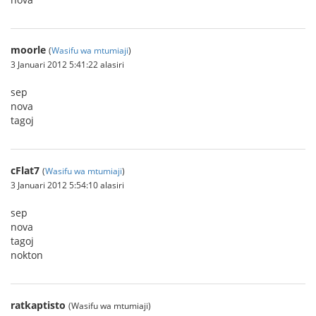
moorle
(
Wasifu wa mtumiaji
)
3 Januari 2012 5:41:22 alasiri
sep
nova
tagoj
cFlat7
(
Wasifu wa mtumiaji
)
3 Januari 2012 5:54:10 alasiri
sep
nova
tagoj
nokton
ratkaptisto
(Wasifu wa mtumiaji)