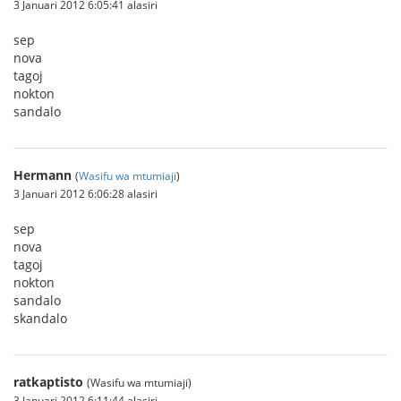
3 Januari 2012 6:05:41 alasiri
sep
nova
tagoj
nokton
sandalo
Hermann
(
Wasifu wa mtumiaji
)
3 Januari 2012 6:06:28 alasiri
sep
nova
tagoj
nokton
sandalo
skandalo
ratkaptisto
(Wasifu wa mtumiaji)
3 Januari 2012 6:11:44 alasiri