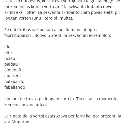
La tasko nun estas, ke vi trovu vortojn kun la ĝusta longo. Se
mi komencus kun la vorto „mi” la sekvanta ludanto devus
skribi ekz. „ofte“. La sekvanta skribanto ĉiam povas elekti pli
longan vorton (unu litero pli multe).
Se oni skribas vorton sub alian, tiam oni atingos
“vortŝtuparon“. Bonvolu atenti la sekvantan ekzemplon:
ido
ofte
nokto
baldaŭ
almenaŭ
aparteni
halebardo
fabellando
Iam oni ne trovos pli longajn vortojn. Tio estas la momento,
komenci novan ludon.
La ripeto de la vortoj estas grava por lerni kaj por prezenti la
vortŝtuparon.