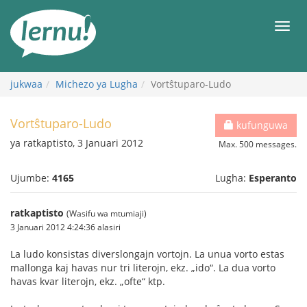
Kwa
maudhui
orod
jukwaa
Michezo ya Lugha
Vortŝtuparo-Ludo
Vortŝtuparo-Ludo
kufunguwa
ya ratkaptisto, 3 Januari 2012
Max. 500 messages.
Ujumbe:
4165
Lugha:
Esperanto
ratkaptisto
(Wasifu wa mtumiaji)
3 Januari 2012 4:24:36 alasiri
La ludo konsistas diverslongajn vortojn. La unua vorto estas
mallonga kaj havas nur tri literojn, ekz. „ido“. La dua vorto
havas kvar literojn, ekz. „ofte“ ktp.