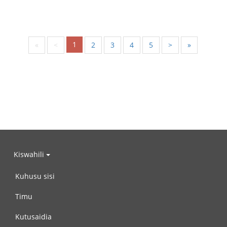
1
«
<
2
3
4
5
>
»
Kiswahili
Kuhusu sisi
Timu
Kutusaidia