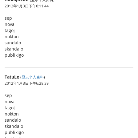
2012年1月3日下午6:11:44
sep
nova
tagoj
nokton
sandalo
skandalo
publikigo
TatuLe
(
显示个人资料
)
2012年1月3日下午6:28:39
sep
nova
tagoj
nokton
sandalo
skandalo
publikigo