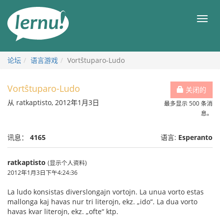
去
目
目
錄
录
頁
论坛
语言游戏
Vortŝtuparo-Ludo
Vortŝtuparo-Ludo
关闭的
从 ratkaptisto, 2012年1月3日
最多显示 500 条消
息。
讯息：
4165
语言:
Esperanto
ratkaptisto
(显示个人资料)
2012年1月3日下午4:24:36
La ludo konsistas diverslongajn vortojn. La unua vorto estas
mallonga kaj havas nur tri literojn, ekz. „ido“. La dua vorto
havas kvar literojn, ekz. „ofte“ ktp.