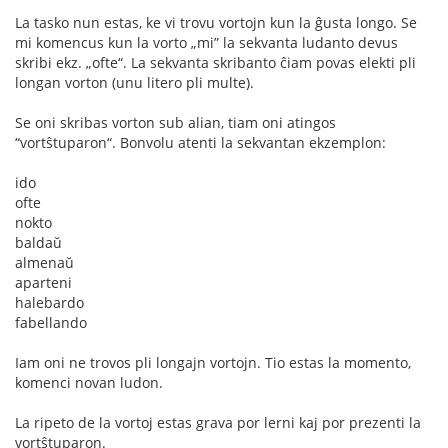
La tasko nun estas, ke vi trovu vortojn kun la ĝusta longo. Se
mi komencus kun la vorto „mi” la sekvanta ludanto devus
skribi ekz. „ofte“. La sekvanta skribanto ĉiam povas elekti pli
longan vorton (unu litero pli multe).
Se oni skribas vorton sub alian, tiam oni atingos
“vortŝtuparon“. Bonvolu atenti la sekvantan ekzemplon:
ido
ofte
nokto
baldaŭ
almenaŭ
aparteni
halebardo
fabellando
Iam oni ne trovos pli longajn vortojn. Tio estas la momento,
komenci novan ludon.
La ripeto de la vortoj estas grava por lerni kaj por prezenti la
vortŝtuparon.